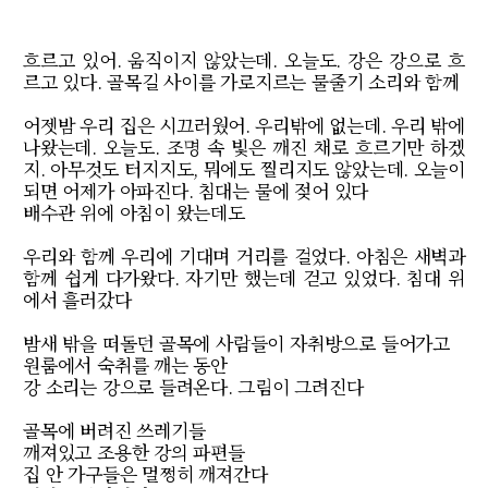
흐르고 있어
.
움직이지 않았는데
.
오늘도
.
강은 강으로 흐
르고 있다
.
골목길 사이를 가로지르는 물줄기 소리와 함께
어젯밤 우리 집은 시끄러웠어
.
우리밖에 없는데
.
우리 밖에
나왔는데
.
오늘도
.
조명 속 빛은 깨진 채로 흐르기만 하겠
지
.
아무것도 터지지도
,
뭐에도 찔리지도 않았는데
.
오늘이
되면 어제가 아파진다
.
침대는 물에 젖어 있다
배수관 위에 아침이 왔는데도
우리와 함께 우리에 기대며 거리를 걸었다
.
아침은 새벽과
함께 쉽게 다가왔다
.
자기만 했는데 걷고 있었다
.
침대 위
에서 흘러갔다
밤새 밖을 떠돌던 골목에 사람들이 자취방으로 들어가고
원룸에서 숙취를 깨는 동안
강 소리는 강으로 들려온다
.
그림이 그려진다
골목에 버려진 쓰레기들
깨져있고 조용한 강의 파편들
집 안 가구들은 멀쩡히 깨져간다