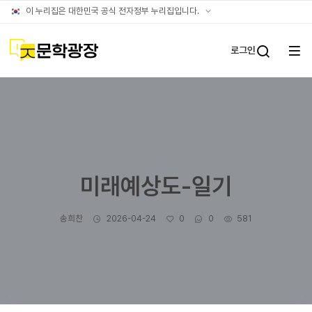
글틴
공식
이 누리집은 대한민국 공식 전자정부 누리집입니다.
누리집
확인방법
문학광장
로그인
전체
통합검
메뉴
열기
미래예상도-일기
작성자
작성일
좋아요
댓글수
조회수
송희찬
2026-04-24
0
0
581