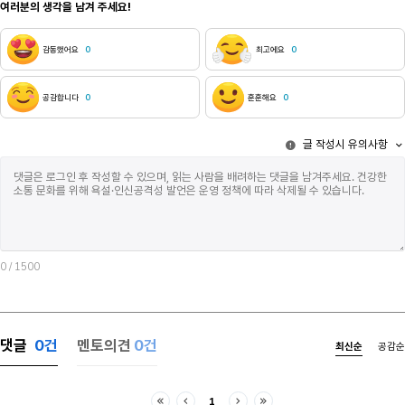
여러분의 생각을 남겨 주세요!
또한 바다를 
sbs 시리즈 드라마 &lsquo;모범택시&rsquo;,
그 모든 관문
&lsquo;열혈사제&rsquo; 등을 들 수 있다. 이런
된 듯한 기분
복수극도 개인에 이야기만을 하는 드라마와 개인을
감동했어요
0
최고에요
0
별반 다를 것
넘어 사회까지 유효한 메시지를 전달하는 드라마로
웃음과 함께 
나눌 수 있다. 이로 볼 때 김순옥의 &lsquo;아내의
버디를 향해 
유혹&rsquo;은 개인과 개인 사이의 복수로
공감합니다
0
훈훈해요
0
바다를 향해 
그려진다고 볼 수 있다. 반면 &lsquo;모범택시
단지 크게 부
&rsquo; 시리즈, &lsquo;열혈사제&rsquo; 시리즈는
글 작성시 유의사항
채로. 그러니
개인과 개인을 넘어 현실 사회 문제도 건드리는
그리워하지만,
복수극이다. 따라서 &lsquo;열혈사제&rsquo;와
없는 것이다. - 바닷물에 잠기는 순간은 해선에게는 썩
&lsquo;모범택시&rsquo; 시리즈는 각종 사회 문제를
유쾌하지 않다
시리즈별로 이야기하여 그려낸다. 반면, &lsquo;
감각이며 새파
아내의 유혹&rsquo;은 구은재와 신애리 사이의
어딘가 현실과
관계에서 비롯되는 복수를 그려내고 있다. 이런
때문이다. 다
차이점은 각각 드라마의 결말까지도 영향을 미친다.
또한 그 이유에
0
/ 1500
김순옥의 &lsquo;아내의 유혹&rsquo;은 악역인
괴리감에는 어
신애리와 정교빈이 죽음으로서 죄에 대한 대가를
담겨있는 듯했
치르며 극이 마무리된다. 그러나 주인공인 구은재는
선 버디를 향
그들이 받은 벌을 보고도 행복해하지는 않는다.
끄덕인 준은 
구은재는 신애리에게 피해를 받은 피해자기도 하지만,
댓글
0
건
멘토의견
0건
최신순
공감순
그의 등 위를
그녀에게 신애리는 친구이자 가족이기 때문이다.
지나갔다. 해
그렇기에 복수의 성공이 결코 행복으로 직결되지는
가라앉았다. 
않는다. 역으로 한때 악역이었던 애리를 용서하는 등
1
바닥은 몇 번