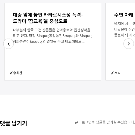
대중 앞에 놓인 카타르시스성 폭력-
수면 아래
드라마 '참교육'을 중심으로
육지에 사는 
바닷물에 잠긴 순간 
대부분의 한국 고전 산문들은 인과응보와 권선징악을
등불이 되어 <1화> 육지에 터
띄고 있다. 당장 &lsquo;홍길동전&rsquo;과 &lsquo;
인간으로서는 
장화홍련전&rsquo;의 결말을 두고 비교해봐도
낯섦과 동시에
그렇다. 두 작품 모두 악인은 벌을 받고 선인은 복을
가득 찬다. 그
받는 결말이다. 이러한 구성 방식과 결말은 한국 근대
Next
Previous
부드러이 끌어
이전의 소설들 속에서 주를 이뤘다. 그러나 권선징악과
자비롭지 않다
인과응보는 한국 고전에만 등장하는 것이 아니다.
살아가는 생물
현재도 상업 소설인 웹소설, 상업 드라마, 상업 영화 등
송희찬
서벽
가라앉는 폐뿐
대중적인 이야기 플롯에서 자주 등장한다. 이는 일종의
반드시 번거로
모티프다. 이런 모티프는 시대에 따라 달라지기도 하고
열기를 빼앗기
유지되기도 한다. 그중 인과응보, 권선징악이라는
걸치는 것은 
모티프는 전 세대에 걸쳐 과거에서 현재까지 매체와
다음으로 애석
서술 방식을 변주하며 계속 나타난다. 특히 현대 한국
역설적으로, 
사회에서는 상업 드라마라는 이름으로 권선징악과
한다. 현실에
관련된 모티프가 자주 나타난다. 상업 드라마에서
우선 가라앉아
권선징악, 인과응보를 보여주는 드라마 중 일부는
메다는 순간 
복수라는 장르를 내세우기도 한다. 대표적인
댓글 남기기
로그인후 댓글을 남기실 수있습니다.
인간의 몫이며
작품으로는 다음과 같은 것이 있다. 김순옥의 &lsquo;
공기통을 매달
아내의 유혹&rsquo;, &lsquo;펜트하우스&rsquo;,