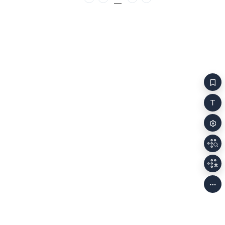
인간적인 면모를 보여주는 결말을 맺는다. 반면 사회
처음
이전
다음
마지막
형형색색의 산
문제 해결을 위한 정의 실현으로 복수를 진행하는
밝히는 그곳에
&lsquo;모범택시&rsquo; 시리즈와 같은 드라마는
움직이며 저마
무지개 운수라는 사회정의를 실현하는 집단이 사회
푸른 빛에 은
문제를 대표하는 사건을 해결하는 식으로 에피소드별
바다의 작은 
결말을 맺는다. 그 과정은 복수극과 복수 대행 서비스
자신들이 지나
안에 맞춰서 폭력적이고, 역지사지의 방식으로
가벼이 몸을 
진행되고 해결된다. 그 과정에서 시청자는 악인을
손짓했다. 해
폭력으로 제압하고 벌하는 모습을 보며 고양된 감정인
내면을 바라보
카타르시스를 느끼게 된다. 하지