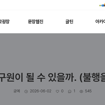
학광장
문장웹진
글틴
아카
구원이 될 수 있을까. (불
작성자
작성일
좋아요
댓글수
조회수
궁예
2026-06-02
0
1
545