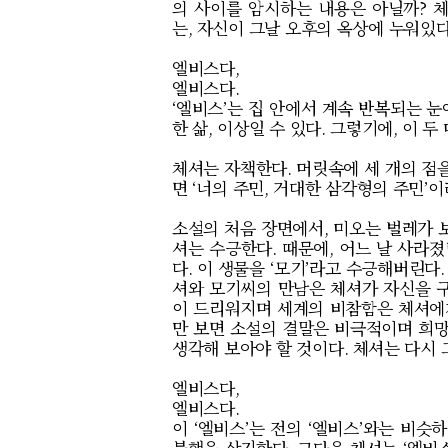
의 사이를 암시하는 내용은 아닐까
?
체
는
,
자신이 그날 오후의 옥상에 누워있
엘비스다
,
엘비스다
.
‘
엘비스
’
는 집 안에서 계속 반복되는 
한 삶
,
이상일 수 있다
.
그렇기에
,
이 두
체셔는 자책한다
.
머릿속에 세 개의 점
면
‘
너의 주민
,
거대한 삼각형의 주민
’
이
소설의 처음 장면에서
,
미오는 벌레가 
셔는 수긍한다
.
때문에
,
어느 날 사라졌
다
.
이 생물을
‘
모기
’
라고 수긍해버린다
셔와 모기씨의 만남은 체셔가 자신을 
이 드리워지며 세계의 비참함은 체셔에
만 보면 소설의 결말은 비극적이며 희
생각해 보아야 할 것이다
.
체셔는 다시 
엘비스다
,
엘비스다
.
이
‘
엘비스
’
는 전의
‘
엘비스
’
와는 비슷하
불행을 상기한다
.
그다음 체셔는
‘
엘비