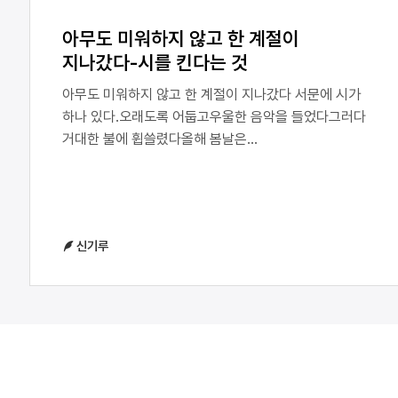
아무도 미워하지 않고 한 계절이
지나갔다-시를 킨다는 것
아무도 미워하지 않고 한 계절이 지나갔다 서문에 시가
하나 있다.오래도록 어둡고우울한 음악을 들었다그러다
거대한 불에 휩쓸렸다올해 봄날은
잿더미암흑세계였다생체발광할 수 있다면차가운 빛을
만들 수 있을 텐데더듬어 시를 켰다절벽이 보였다 화자는
차가운 빛을 만들고 싶어 한다. ‘차가운‘은 불에 반대되는
빛의 속성이다. 이 빛은 불이 만든 암흑세계를 비추는
신기루
역할을 한다. 화자는 스스로 이 빛을 내는 대신 시를 켜서
빛을 낸다. 다음은 시 ‘봄날 정경’ 의 일부다.…불타는
숲연기가 치솟는 마을재가 된 구름은 엉겨 붙지
않는다사람들의 불 연관 비유에나는 문제를
느끼지만체액이 끓어오르거나 그러진 않는다체험하지
않은 자들의 가소로운 엄살아름다운 무신경불타는
숲연기가 치솟는 마을타죽은 사람들… 화자의 마을이