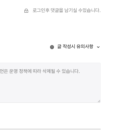
고통받고 있다는 것을 알 수 있다. 아무튼 이미 태어났고,
어떻게든 살아가야 할 텐데, 그 의미는 어디에 있을까?
로그인후 댓글을 남기실 수있습니다.
부조리한 삶에 무슨 의미가 있을까? 그것은 타인이다.
다른 이가 한 사람 인생의 의미가 된다. 그리고 김이듬은
타인을 내면화하는 걸 그 의미로 봤다. 김이듬에게
타인은 내면화가 가능한 존재다. 2부의 <나의 이방인 2>
글 작성시 유의사항
에서, &lsquo;너&rsquo;는 화자인 &lsquo;나&rsquo;와
대화할 수 있지만, &lsquo;탄식을 주워섬기는 너는 내
안의 방랑자&rsquo;, &lsquo;내게도 절친이 있다고/텅
빈 의자 위의 네가/나였음을 증명할 수 있을까&rsquo;
같은 문장들은 &lsquo;너&rsquo;가 &lsquo;나&rsquo;
에게 타자이면서도 내면화되는 대상이라는 걸 알 수 있게
한다. 그리고 &lsquo;나&rsquo; 대신 분노하기도 하는
타인이지만, &lsquo;나&rsquo; 안에서 내면 안에서
&lsquo;나를 감시&rsquo;하기도 한다. 이는 &lsquo;나
&rsquo;는, &lsquo;우리는 불화한다&rsquo;라는
문장에서 알 수 있듯, 화자는 &lsquo;너&rsquo;와의
틈을 인식하고 갈등하는데, (내면 속 &lsquo;너&rsquo;