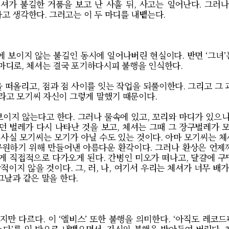
셔가 불길한 거품을 보고 난 사흘 뒤
,
사고는 일어난다
.
그러나
다고 생각한다
.
그러고는 이 두 마디를 내뱉는다
.
눈에 보이지 않는 불길인 동시에 일어나버린 현실이다
.
반면
‘
그녀
’
 마디로
,
체셔는 결국 포기하다시피 불행을 인식한다
.
을 떠올리고
,
점과 점 사이를 잇는 작업을 되풀이한다
.
그리고 그 
라고 모기씨 자신이 그렇게 말했기 때문이다
.
보이지 않는다고 한다
.
그러나 물속에 있고
,
꼬리와 마디가 있으
던 벌레가 다시 나타난 것을 보고
,
체셔는 그때 그 장구벌레가 
.
사실 모기씨는 모기가 아닐 수도 있는 것이다
.
아마 모기씨는 체
구원하기 위해 만들어낸 아름다운 환각이다
.
그러나 환상은 언제
게 직접적으로 다가오게 된다
.
간병인 미오가 떠나고
,
달걀에 구
망적이지 않을 것이다
.
그
,
러
,
나
,
여기서 우리는 체셔가 너무 배가
그날과 같은 말을 한다
.
지만 다르다
.
이
‘
엘비스
’
또한 불행을 의미한다
. ‘
아직도 레코드
스다
’
를 입 밖으로 내뱉으면서
,
자신의 불행을 받아들여 버린다
.