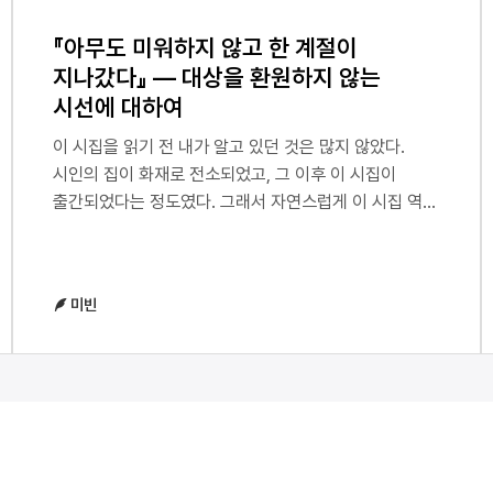
『아무도 미워하지 않고 한 계절이
지나갔다』 — 대상을 환원하지 않는
시선에 대하여
이 시집을 읽기 전 내가 알고 있던 것은 많지 않았다.
시인의 집이 화재로 전소되었고, 그 이후 이 시집이
출간되었다는 정도였다. 그래서 자연스럽게 이 시집 역시
화재 이후의 상실과 회복을 담은 기록일 것이라고
예상했다. 화재라는 사건이 시집의 중심에 놓여 있고, 그
경험을 어떻게 견디고 지나왔는지가 주된 내용일 것이라
미빈
생각했다.가장 먼저 읽은 것은 자서였다.> 오래도록
어둡고> 우울한 음악을 들었다> 그러다 거대한 불에
휩쓸렸다> 올해 봄날은 잿더미> 암흑세계였다>
생체발광할 수 있다면> 차가운 빛을 만들 텐데> 더듬어
시를 켰다> 절벽이 보였다처음 자서를 읽었을 때는
화재를 겪은 시인의 절망과 그 이후의 다짐을 압축해
놓은 글처럼 느껴졌다. 특히 ‘시를 켰다’라는 표현은 어둠