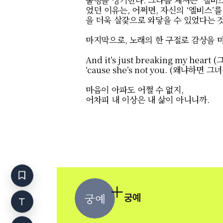
었던 이유는
,
어쩌면
,
자신의
‘
엘비스
’
를
을 더욱 살갗으로 와닿을 수 있었다는 
마지막으로
,
노래의 한 구절로 감상을
And it’s just breaking my heart (
‘cause she’s not you. (
왜냐하면 그녀
마음이 아파도 어쩔 수 없지
,
어차피 내 이상은 내 삶이 아니니까
.
궁예
궁예