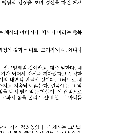
 병원의 천장을 보며 정신을 차린 체셔
는 체셔의 아버지가
,
체셔가 바라는 행복
과정의 결과는 바로
‘
모기씨
’
이다
.
왜냐하
니
,
장구벌레일 것이라고
,
대충 말한다
.
체
모기가 되어서 자신을 찾아왔다고 생각한
셔의 내면적 인물일 것이다
.
그러므로 체
까지고 지속되지 않는다
.
결국에는 그 막
멍을 내서 빨아먹는 현실이
.
이 관점으로
 고파서 몸을 굴리기 전에 한
,
두 마디를
판이 거기 걸려있었다니
’,
체셔는 그날의
체셔가 몸을 굴려 침대에서 벗어날 수 있