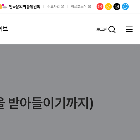
유튜브
문학광장
채널문장
팟빵
주요사업
아르코소식
인스타그램
인스타그램
이브
로그인
전체
통합검
메뉴
열기
행을 받아들이기까지)