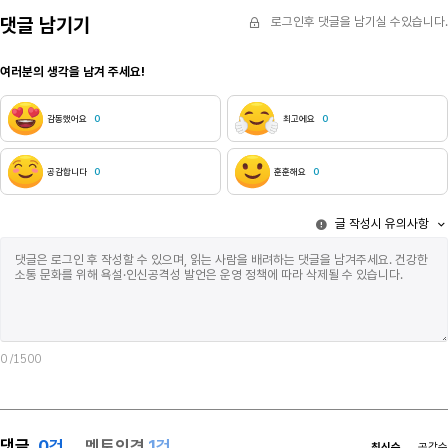
않았어. 제이는 결국 떠났어. 한달 동안 내 곁에서 나를
해 봐. 장손이
댓글 남기기
로그인후 댓글을 남기실 수있습니다.
지켜본 것 같았지만 나는 그에게 아무 말도 하지
목소리는 들리
않았어. 사실 한달 동안이라는 것도 정확하지 않았어.
적을 활동을 하
일주일이었을 수도, 하루였을 수도 있거든. 모든 것을
말했을 것이다.
여러분의 생각을 남겨 주세요!
내려놓은 상태에서 친구란 무의미했어. 오히려
아니라 아빠에
말장난처럼 느껴졌지. 제이는 목숨을 버린 인간
씨발, 이혼해.
친구보다는 영원을 함께할 친구를 기다린다는 투로
아빠. 라고 말
감동했어요
0
최고에요
0
나를 구슬렸어. 내 눈앞에 인간의 피를 들이밀기도
건축가였다. 
했어, 시뻘건 피. 피냄새. 절대로 맡고 싶지 않은 냄새.
고등학교에 입
공감합니다
0
훈훈해요
0
나와 제이는 뱀파이어가 되면 계속 피를 마셔야 하는
배달 일을 하
줄 알았어. 하지만 우리는 계속해서 피를 마시지
하기 시작했다
않아도 됬지. 그저, 일시적으로 영원히 살 수 있는 힘을
씨발, 이라고 
글 작성시 유의사항
가지게 된 것이거든. 일시적이라는 말은, 한번도 죽은
그럼 엄마는 
뱀파이어를 보지 못해서 그래. 맞아. 너한테 이미 한
낮았는데 소리
얘기들이지. 참기 힘든 유혹이었지만 손도 까딱하기
조금 무서웠다.
힘들었어. 피를 마시기는 커녕 입을 달싹이기도
라는 말을 저 
힘들었지. 그가 떠나고서야 드디어 고요가 찾아왔어.
침대에서 일어
내 곁엔 항상 너희가 있었던터라 익숙하지 않았지만
현관문 닫히는 
나쁘진 않았어. 하수도 구멍을 따라 똑똑 떨어지던
모르게 아무것
0
/1500
물방울 소리와 코를 찌르던 악취도 더이상 느껴지지
칼로 날 죽이
않았어. 아니, 그 소리 뿐만 때문은 아니었어.
아침이었다.목
어느순간부턴 내 심장소리조차 제대로 들을 수 없었지.
때쯤 현관문이
죽고 싶은데 죽지 못하는 사람. 죽지 말았어야 할 사람
방문을 두드렸다
댓글
0
건
멘토의견
1건
대신 살아남은 사람. 그게 나였어. 오랜 시간 동안 나는
나는 씨발, 안
최신순
공감순