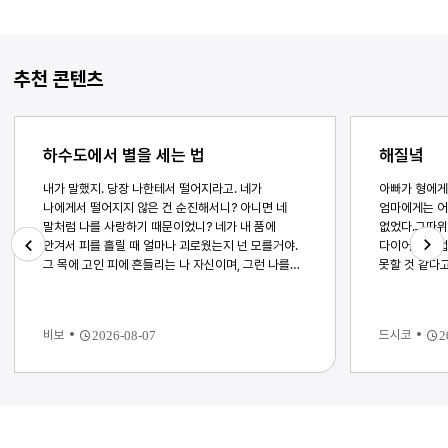
추천 콘텐츠
하수도에서 별을 세는 법
해질녘
내가 말했지. 당장 나한테서 떨어지라고. 네가
아빠가 형에게 
나에게서 떨어지지 않은 건 순진해서니? 아니면 네
엄마에게는 어제
말처럼 나를 사랑하기 때문이었니? 네가 내 품에
없었다.그따위
안겨서 피를 흘릴 때 얼마나 괴로웠는지 넌 모를거야.
다이어트 수업
그 목에 고인 피에 흔들리는 나 자신이며, 그런 나를
못할 것 같다
Next
Previous
바라보던 제이의 한심한 눈길을 견뎌내는 것도. 언젠가
엄마에게 자전
우리가 다시 만나게 된다면 넌 나를 탓할까? 그 하루의
돌아간 것처럼
충동을 버티지 못한 나를 원망하고 있을까? 하지만
웃으며 이렇게
비보
드시코
2026-08-07
2
이제는 잊기로 했어. 다시 지하로 내려갈거야. 죽음이
가득한 길에서
내 몸을 갉아 먹는 것이 느껴지면 비로소야 네가
봉사활동 가는 
보일지도 몰랐으니까. 하지만 죽음은 쉽게 다가오지
년에 몇 번 되
않았어. 영겁의 세월이 흐른 것 같았지만 시간은
아무것도 아닌
멈춰있었지. 몸이 거부하기를 기다렸고, 들이마시는
잠이 깼다. 
모든 공기 끝에 피 냄새가 묻어나도록, 꼼짝도 하지
불을 꺼도 햇빛