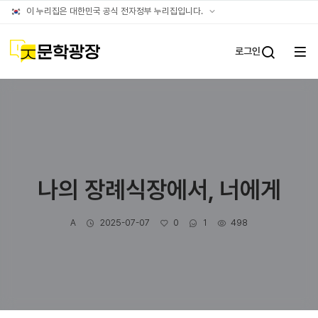
글틴
공식
이 누리집은 대한민국 공식 전자정부 누리집입니다.
누리집
확인방법
문학광장
로그인
전체
통합검
메뉴
열기
나의 장례식장에서, 너에게
작성자
작성일
좋아요
댓글수
조회수
A
2025-07-07
0
1
498