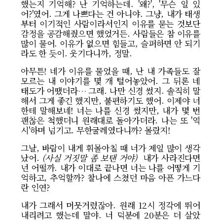
했는지 기억해? 난 기억하는데. '왜?', '무슨 일 있
어?'였어. 그게 나쁘다는 건 아니야. 그냥, 내가 태생
부터 이기적인 사람이라서인지 이유를 묻는 것보단
감정을 공감해줬으면 했었거든. 사람들은 참 이유를
많이 물어. 이유가 없으면 힘들고, 슬퍼하면 안 되기
라도 한 듯이. 웃기다니까, 정말.
아무튼! 네가 이유를 물었을 때, 난 내 가족들도 잘
모르는 내 이야기를 몇 개 털어놓았어. 그 뒤론 네
태도가 어땠더라… 그래. 나만 신경 썼지. 솔직히 말
해서 그게 좋긴 했지만, 불편하기도 했어. 이제야 너
한테 말해보네!
너는 나를 신경 썼지만, 내가 몇 번
괜찮은 척했더니 원래대로 돌아가더라. 나는 또 '역
시'하며 넘기고. 무한굴레였다니까? 몰랐지!
그날, 바람이 내게 휘몰아칠 때 너가 제일 많이 생각
났어.
(사실 거짓말 좀 보탠 거야)
내가 사라진다면
넌 어떨까. 내가 이대로 끝나면 너는 나를 어떻게 기
억하고, 추억할까? 찰나에 스쳤던 마음 아픈 가느다
란 인연?
내가 그래서 머뭇거렸잖아. 원래 12시 정각에 뛰어
내리려고 했는데 말야. 너 덕분에 20분은 더 살았