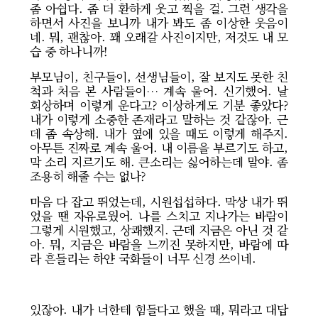
좀 아쉽다. 좀 더 환하게 웃고 찍을 걸. 그런 생각을
하면서 사진을 보니까 내가 봐도 좀 이상한 웃음이
네. 뭐, 괜찮아. 꽤 오래갈 사진이지만, 저것도 내 모
습 중 하나니까!
부모님이, 친구들이, 선생님들이, 잘 보지도 못한 친
척과 처음 본 사람들이… 계속 울어. 신기했어. 날
회상하며 이렇게 운다고? 이상하게도 기분 좋았다?
내가 이렇게 소중한 존재라고 말하는 것 같잖아. 근
데 좀 속상해. 내가 옆에 있을 때도 이렇게 해주지.
아무튼 진짜로 계속 울어. 내 이름을 부르기도 하고,
막 소리 지르기도 해. 큰소리는 싫어하는데 말야. 좀
조용히 해줄 수는 없나?
마음 다 잡고 뛰었는데, 시원섭섭하다. 막상 내가 뛰
었을 땐 자유로웠어. 나를 스치고 지나가는 바람이
그렇게 시원했고, 상쾌했지. 근데 지금은 아닌 것 같
아. 뭐, 지금은 바람을 느끼진 못하지만, 바람에 따
라 흔들리는 하얀 국화들이 너무 신경 쓰이네.
​ 있잖아. 내가 너한테 힘들다고 했을 때, 뭐라고 대답