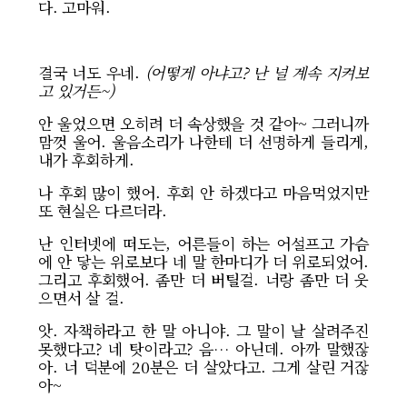
다. 고마워. ​
결국 너도 우네.
(어떻게 아냐고? 난 널 계속 지켜보
고 있거든~)
안 울었으면 오히려 더 속상했을 것 같아~ 그러니까
맘껏 울어. 울음소리가 나한테 더 선명하게 들리게,
내가 후회하게.
나 후회 많이 했어. 후회
안 하겠다고 마음먹었지만
또 현실은 다르더라.
난 인터넷에 떠도는, 어른들이 하는 어설프고 가슴
에 안 닿는 위로보다 네 말 한마디가 더 위로되었어.
그리고 후회했어. 좀만 더 버틸걸. 너랑 좀만 더 웃
으면서 살 걸.
앗. 자책하라고 한 말 아니야. 그 말이 날 살려주진
못했다고? 네 탓이라고? 음… 아닌데. 아까 말했잖
아. 너 덕분에 20분은 더 살았다고. 그게 살린 거잖
아~