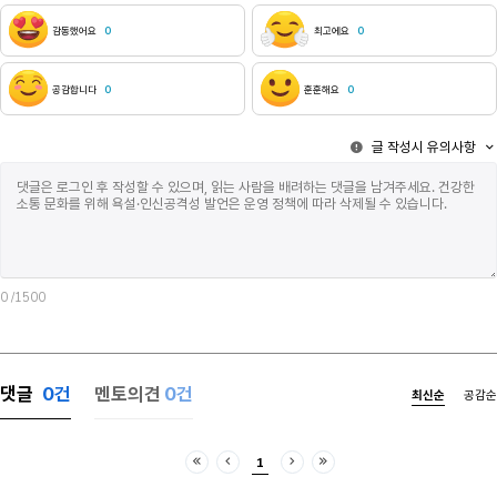
뒤통수를 가격했습니다.저는 도저히 맨눈으로 그들을
나를 구슬렸어
볼 수 없었습니다.왼쪽 눈을 감고 하나의 눈으로하나의
했어, 시뻘건 
감동했어요
0
최고에요
0
그 희뿌연
나와 제이는 
구멍만으로만그들을그들의세상을멸망을비명을지켜보
줄 알았어. 
았습니다.나중에는 눈살이 경련하고왼쪽 안면이
않아도 됬지. 
공감합니다
0
훈훈해요
0
계속해서 꿈틀댔지만저는 그 눈을 뜰 수 없었습니다.
가지게 된 것
네.뜰 수 없었습니다.눈.네.그 눈알이 문제입니다.
뱀파이어를 보지 못해서 
글 작성시 유의사항
내가진작그때에두눈알을뽑아내파내어모조리빈공간으
얘기들이지. 참기 힘든 유혹이었지만 손도 까딱하기
로매꾸었다면지금까지그생생한지옥을볼필요는없었을
힘들었어. 피
텐데말입니다나는바보,
힘들었지. 그가 떠나고서야 드디어 고요가 찾아왔어.
바보입니다왜그러지않은걸까요도대체왜......제
내 곁엔 항상
기억만큼이나 생생하게 그 1960년산 소총은 잘
나쁘진 않았어
작동하더군요..처음에는 창문을 쐈습니다.처음으로 제
물방울 소리와
몫을 한 것입니다.그 다음에는 벽에 개머리판을 대고제
않았어. 아니,
관자놀이에총구를 댄 다음가운데손가락으로
어느순간부턴 
0
/1500
방아쇠를힘껏 밀어내............려고계획을..... 네.
죽고 싶은데 죽
계획을...그....짰는데...방금 전의 반동으로 몸이
대신 살아남은 
움직이지를 않더군요.기절한 거죠. 네.정말 운명이란
단 한번도 혼
가혹합니다. 그런데..네?총을 어떻게 여태까지
제이였고 끝은 너였잖아. 난
댓글
0
건
멘토의견
0건
최신순
공감순
소지하고 있었냐고 물으시는 겁니까 지금?그 총은?
날을 기억해..
저와 같은 해, 달, 일, 시간에 태어나서 한 번도 제
무거운 물이 
몸속에 있지 않았던 적이 없었습니다.항상
표면이 깨지는 
1
함께였습니다 아니. 아니요?제가 소.지. 하는 것이
그냥 눈을 떴지
처음
이전
다음
마지막
아니라. 그것이 저를 소지했다는 말입니다.
눈을 뜬 채로.