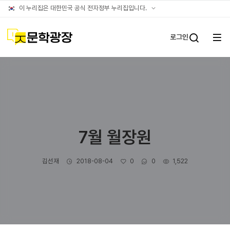
글틴
공식
이 누리집은 대한민국 공식 전자정부 누리집입니다.
누리집
확인방법
문학광장
로그인
전체
통합검
메뉴
열기
7월 월장원
작성자
작성일
좋아요
댓글수
조회수
김선재
2018-08-04
0
0
1,522