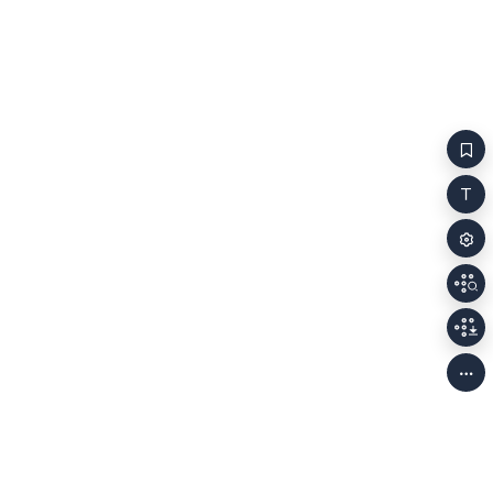
매년매달매일매시간매분매초한 번도 떨어진 적이
해야 한다는 것
없습니다?태어날 때부터. 네. 네. 그거죠.바로
존재했을 뿐이
그겁니다. 죽을 때까지. 네.네
얼마나 지났을
그제야 나도 내
일어났어. 발
1927~198
훔쳤어. 남자