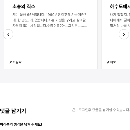
소총의 직소
하수도에서
저는 올해 66세입니다. 1960년생이고요.가족이요?
내가 말했지.
네. 한 명도. 네. 없습니다.저는 가정을 꾸리고 살아갈
나에게서 떨어
자격이 없는 사람입니다.소총이요?아....그것은.......
말처럼 나를 사랑하
저는 항상 그 물건을 검은 플라스틱 케이스에 집어넣고
안겨서 피를 
다니었습니다.그것은 꼭 저희 누나의 빛나는 플루트
그 목에 고인 
케이스와 닮아 있어서..뭐라도 되는 듯한
바라보던 제이
Next
Previous
기분이었거든요. 네.그 케이스 위에는 당시에는 귀했던
우리가 다시 
3M 메모지가 붙어 있었습니다. 어깨끈 바로 밑에.가장
충동을 버티지
잘 보이는 그곳에 아버지와 어머니의 걱정 어린 편지가
이제는 잊기로
허필탁
비보
붙어 있었습니다.그 총을 사용하는 그날도 떨어지지도
내 몸을 갉아
않고 곧잘 붙어 있었는데요.그날 그 위의 글자는
보일지도 몰랐
모조리 사라졌습니다.아니요?메모지는 그 자리에
않았어. 영겁
있었습니다.총을꺼내었다되려 넣었다가그 검은 악의
멈춰있었지. 
상자의 입을벌리고또 닫는 동안샛노란 메모지 위의
모든 공기 끝
흑연으로 새겨진 그 글자들은모조리 제게
않았어. 제이는
흡수되었습니다.나중에 보니 새끼손가락 부근이
지켜본 것 같
까맣게 번들거리더군요.하지만 그 총은 제 몫을
않았어. 사실
다해내지 못하였습니다.가늠자를수도
일주일이었을 
댓글 남기기
로그인후 댓글을 남기실 수있습니다.
없이발발발발돌려댔지만가늠쇠 안그곳에는
내려놓은 상태
항상사람들이 가득 들어차 있었습니다.그래서 총구를
말장난처럼 느
여러분의 생각을 남겨 주세요!
바닥으로 내리꽂으면 딱딱한개머리판이 나의
친구보다는 영