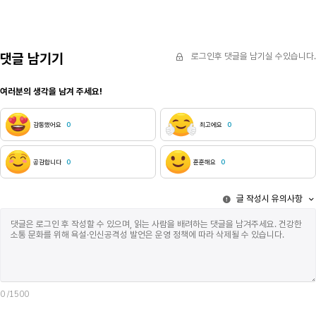
잠이 깼다. 방학이었는데 평소보다 일찍 일어났다.
사람아.사랑하
불을 꺼도 햇빛 때문에 주변이 밝았다.아니, 생각을 좀
반짝이는 것은
해 봐. 장손이 제사에 빠지는 게 말이 되냐고.형의
손톱자국.나는
목소리는 들리지 않았다. 형은 대입을 위한 자료에
수묵화(水墨畵
댓글 남기기
로그인후 댓글을 남기실 수있습니다.
적을 활동을 하느라 못 갈 것 같다고 이 침묵 전에
곰팡이가 아닐
말했을 것이다. 아빠는 형이 정말 제사에 가기 싫은 게
스스로에게 죄
여러분의 생각을 남겨 주세요!
아니라 아빠에 대한 반항심인 것을 몰랐다.엄마에게
유기체라고 납
씨발, 이혼해. 라고 한 이유인데. 어떻게 네, 갈게요.
카세트테이프처
아빠. 라고 말할 수 있을까.아빠는 젊은 시절
(子宮)으로 
감동했어요
0
최고에요
0
건축가였다. 결혼 전에는 돈을 많이 벌었다. 내가
마음가짐일까아
고등학교에 입학한 때부터 일이 잘 들어오지 않자 음식
감으면시공간
배달 일을 하다가, 자동차를 타고 상자를 옮기는 일을
도착해있지 않
공감합니다
0
훈훈해요
0
하기 시작했다. 그러나 돈을 많이 벌던 결혼 전에도
없지 않나문득
씨발, 이라고 하는 건 지금과 다르지 않았을 것이다.
살포시 안방 
글 작성시 유의사항
그럼 엄마는 속은 걸까?아빠의 목소리는 원래 무척
선명하진 않았
낮았는데 소리를 지르니까 여자 목소리 같았다. 그래서
궁궐에서 빚어
조금 무서웠다. 내 아빠가 아닌 거 같았다. 나는 무섭다,
나를 폐위시킨
라는 말을 저 사람은 미쳤어, 라는 포장지로 감싼 후
용서할 수 있
침대에서 일어났다.방문을 잠갔다. 의자에 앉았다.
것은그야말로 
현관문 닫히는 소리가 났다. 난 계속 앉아 있었다. 왠지
보이지만 않을
모르게 아무것도 하지 않아도 죄책감이 들지 않았고
있다고..그래
칼로 날 죽이고 싶은 마음도 없었다. 이상한
시간을 메꾸기
0
/1500
아침이었다.목뼈가 부러진 선풍기가 다섯 번 정도 돌