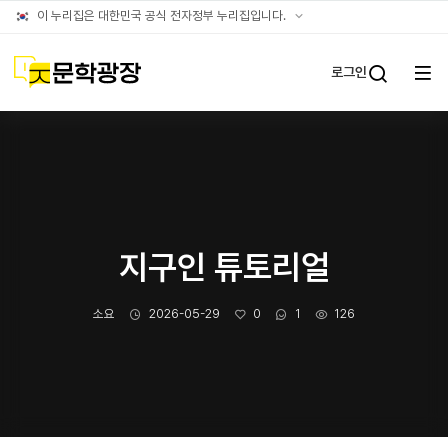
글틴
공식
이 누리집은 대한민국 공식 전자정부 누리집입니다.
누리집
확인방법
문학광장
로그인
전체
통합검
메뉴
열기
지구인 튜토리얼
작성자
작성일
좋아요
댓글수
조회수
소요
2026-05-29
0
1
126