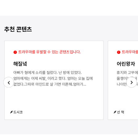
추천 콘텐츠
트라우마를 유발할 수 있는 콘텐츠입니다.
트라우마를
해질녘
어린왕자
아빠가 형에게 소리를 질렀다. 난 방에 있었다.
휴지와 고무에
엄마에게는 어제 씨발, 이라고 했다. 엄마는 오늘 집에
올챙이는끝내
없었다.그따위 마인드로 살 거면 이혼해.엄마가
나이만 먹고 
다이어트 수업 강사로 나가느라 제사 음식을 차리지
쓰다듬는다..
Next
Previous
못할 것 같다고 말한 까닭이었다. 분명 그저께 아빠는
이상으로 관계
엄마에게 자전거를 타면서 장난을 걸고 이십 대로
그렇게 되었다
돌아간 것처럼,제 취향이세요.말했댔는데. 엄마는
혹은 나에게 
드시코
선 혁
웃으며 이렇게 말했고,어머, 저 바빠요.그렇게 사람
했으나 이내 
가득한 길에서 눈치 없이 깔깔 웃었댔는데.야, 너는
따끔거린다.이
봉사활동 가는 게 중요해, 제사 가는 게 중요해? 일
욕설이다.내가
년에 몇 번 되지도 않는 거 너 진짜 왜 그래? 이 일이
않을까면도날은
아무것도 아닌 것 같아?아빠의 소리 지르는 소리에
것만 문틈 너