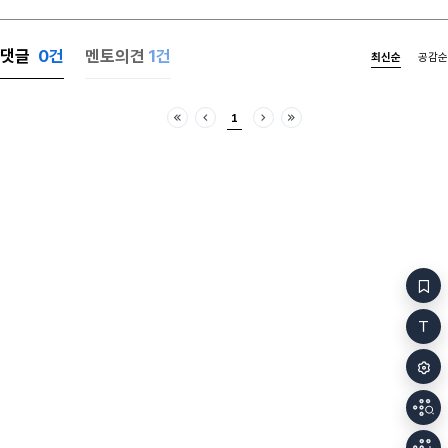
때쯤 현관문이 열리는 소리가 다시 났다. 아빠가 내
방문을 두드렸다.밥 먹어. 너도 형처럼 제사 안 갈거냐?
나는 씨발, 안 가 이 개새끼야. 라고 소리치고
댓글
0
건
멘토의견
1건
최신순
공감순
싶었지만아니, 가야지.했다.나 진짜 네 형 때문에
미치겠다.현관문 닫히는 소리가 또 났다. 나간 건가? 난
거실로 조심스럽게 나왔다. 거실은 불이 꺼져 있었고
1
아무도 없었다. 아침이라서 어둡지 않았다. 초록색
처음
이전
다음
마지막
타일 바닥의 빌라. 햇빛은 아무 말 없이 커다랗게 난
창문으로 새어 들어오고 있었다. 담배 냄새가 났다.
아빠가 집 아래 전신주에 서서 담배를 피면 내 방으로
냄새가 흘러 들어온다. 아빠에게 초등학교 때부터 계속
담배를 끊으라고 했는데 아빠는 웃으며 알겠다고만
했다. 그리고 끊지 않았다. 초등학교 2학년 때였다.
식탁이 끈적했으니 여름이었을 것이다. 이사 오기 전의
집.엄마가 식탁에 앉아 울고 있고 그 가운데에는
엄마가 만든 새우 볶음밥이 있다. 아빠가 문을 쾅, 닫고
집 밖으로 나가고 어린 형