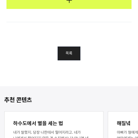
목록
추천 콘텐츠
하수도에서 별을 세는 법
해질녘
내가 말했지. 당장 나한테서 떨어지라고. 네가
아빠가 형에게 