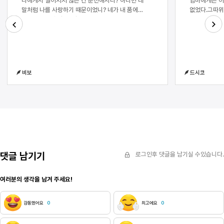
나에게서 떨어지지 않은 건 순진해서니? 아니면 네
엄마에게는 어제
말처럼 나를 사랑하기 때문이었니? 네가 내 품에
없었다.그따위
안겨서 피를 흘릴 때 얼마나 괴로웠는지 넌 모를거야.
다이어트 수업
그 목에 고인 피에 흔들리는 나 자신이며, 그런 나를
못할 것 같다
바라보던 제이의 한심한 눈길을 견뎌내는 것도. 언젠가
엄마에게 자전
Next
Previous
우리가 다시 만나게 된다면 넌 나를 탓할까? 그 하루의
돌아간 것처럼
충동을 버티지 못한 나를 원망하고 있을까? 하지만
웃으며 이렇게
이제는 잊기로 했어. 다시 지하로 내려갈거야. 죽음이
가득한 길에서
비보
드시코
내 몸을 갉아 먹는 것이 느껴지면 비로소야 네가
봉사활동 가는 
보일지도 몰랐으니까. 하지만 죽음은 쉽게 다가오지
년에 몇 번 되
않았어. 영겁의 세월이 흐른 것 같았지만 시간은
아무것도 아닌
멈춰있었지. 몸이 거부하기를 기다렸고, 들이마시는
잠이 깼다. 
모든 공기 끝에 피 냄새가 묻어나도록, 꼼짝도 하지
불을 꺼도 햇빛
않았어. 제이는 결국 떠났어. 한달 동안 내 곁에서 나를
해 봐. 장손이
지켜본 것 같았지만 나는 그에게 아무 말도 하지
목소리는 들리
않았어. 사실 한달 동안이라는 것도 정확하지 않았어.
적을 활동을 하
일주일이었을 수도, 하루였을 수도 있거든. 모든 것을
말했을 것이다.
댓글 남기기
로그인후 댓글을 남기실 수있습니다.
내려놓은 상태에서 친구란 무의미했어. 오히려
아니라 아빠에
말장난처럼 느껴졌지. 제이는 목숨을 버린 인간
씨발, 이혼해.
여러분의 생각을 남겨 주세요!
친구보다는 영원을 함께할 친구를 기다린다는 투로
아빠. 라고 말
나를 구슬렸어. 내 눈앞에 인간의 피를 들이밀기도
건축가였다. 
했어, 시뻘건 피. 피냄새. 절대로 맡고 싶지 않은 냄새.
고등학교에 입
감동했어요
0
최고에요
0
나와 제이는 뱀파이어가 되면 계속 피를 마셔야 하는
배달 일을 하
줄 알았어. 하지만 우리는 계속해서 피를 마시지
하기 시작했다