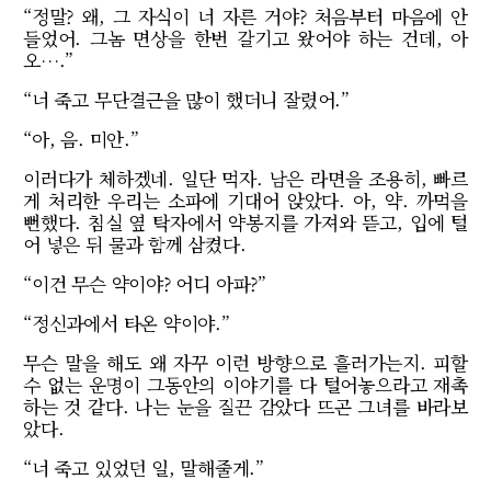
“정말? 왜, 그 자식이 너 자른 거야? 처음부터 마음에 안
들었어. 그놈 면상을 한번 갈기고 왔어야 하는 건데, 아
오….”
“너 죽고 무단결근을 많이 했더니 잘렸어.”
“아, 음. 미안.”
이러다가 체하겠네. 일단 먹자. 남은 라면을 조용히, 빠르
게 처리한 우리는 소파에 기대어 앉았다. 아, 약. 까먹을
뻔했다. 침실 옆 탁자에서 약봉지를 가져와 뜯고, 입에 털
어 넣은 뒤 물과 함께 삼켰다.
“이건 무슨 약이야? 어디 아파?”
“정신과에서 타온 약이야.”
무슨 말을 해도 왜 자꾸 이런 방향으로 흘러가는지. 피할
수 없는 운명이 그동안의 이야기를 다 털어놓으라고 재촉
하는 것 같다. 나는 눈을 질끈 감았다 뜨곤 그녀를 바라보
았다.
“너 죽고 있었던 일, 말해줄게.”