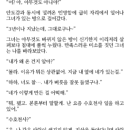
“어? 아, 아무것도 아니야!”
안도감과 동시에 밀려온 민망함에 급히 자리에서 일어나
그녀가 있는 방으로 걸어갔다.
“3년이나 지났는데, 그대로구나~”
그녀는 아무것도 바뀌지 않은 방이 신기한지 이리저리 살
펴보다 침대에 풀썩 누웠다. 만족스러운 미소를 짓던 그녀
는 나를 바라보았다.
“내가 왜 온 건지 알아?”
“몰라. 이유가 뭐든 상관없어. 지금 내 옆에 네가 있는걸.”
“하하, 너도 참…. 내가 버릇을 잘못 들였구나.”
“네가 이렇게 만든 걸 어떡해.”
“뭐, 됐고. 본론부터 말할게. 난 요즘 수호천사 일을 하고
있어,”
“수호천사?”
“응. 나 같은 사람이 생기지 않게, 지상을 돌아다니며 사람