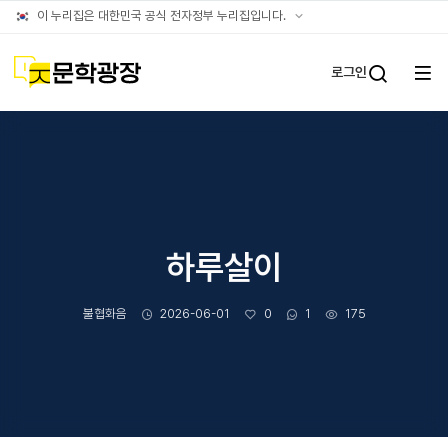
글틴
공식
이 누리집은 대한민국 공식 전자정부 누리집입니다.
누리집
확인방법
문학광장
로그인
전체
통합검
메뉴
열기
하루살이
작성자
작성일
좋아요
댓글수
조회수
불협화음
2026-06-01
0
1
175