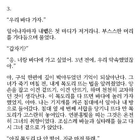
3.
“우리 바다 가자.”
일어나자마자 내뱉은 첫 마디가 저거라니. 부스스한 머리
를 가다듬으며 물었다.
“갑자기?”
“응. 너랑 바다에 가고 싶었어. 3년 전에, 우리 약속했었잖
아.”
아, 구석 한편에 깊이 박아두었던 기억이 되살아난다. 그
녀가 죽기 며칠 전, 내게 목도리 뜨는 법을 알려줬었다. 양
손을 잡고 이건 겉뜨기, 이건 안뜨기, 하며 천천히 교차하
던 것이 생각난다. 이 목도리를 다 뜨면 바다에 놀러 가자
했었지, 아마. 나는 기지개를 켜곤 침대에서 일어나 내 방
으로 들어갔다. 침대 옆 세 번째 서랍을 당기니 뜨다 만 목
도리가 고스란히 놓여있다. 연분홍빛을 띠는 그것은 온전
히 그녀의 취향이었다. 조심스레 바늘과 실타래를 들고 다
시 그녀 곁으로 가 앉았다.
“아직 목도리 다 안 떴어. 지금 마저 뜰래.”