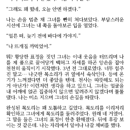
“그래도 꽤 떴네, 오늘 안엔 하겠다.”
나는 손을 멈춘 채 그녀를 빤히 쳐다보았다. 부담스러운
시선에 그녀는 내 쪽을 돌아보곤 입을 열었다.
“얼른 떠, 늦기 전에 바다에 가야지.”
“나 뜨개질 까먹었어.”
뭐? 황당한 표정을 짓던 그녀는 이내 웃음을 터뜨리며 나
를 제 품으로 끌어당겨 백허그 자세를 하곤 양손을 잡아
천천히 움직이기 시작했다. 3년 전 그대로였다. 너무 힘주
진 말고… 나긋한 목소리가 귀 옆에서 속삭인다. 등에 온
기가 느껴졌다면 더 좋았을 텐데. 천사는 따뜻해도 되는
거 아닌가? 이런저런 생각을 하고 있으니, 그녀는 얼굴을
내 어깨에 얹곤 집중하지 않으면 알려주지 않겠다며 툴툴
댔다. 나는 미소 지으며 그녀의 손길을 따랐다.
완성된 목도리는 꽤 도톰하고 길었다. 목도리를 이리저리
확인하고 그녀에게 목도리를 둘러주었다. 원래 네 거였어.
그 말을 들은 그녀의 표정이 한층 환해졌다. 뒤에 후광 보
이는 것 같은데. 나는 자리에서 일어나 나갈 채비를 했다.