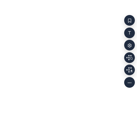
일어났어. 발밑에 묘비가 보였어. 이네스 브라이던리.
집.엄마가 식
1927~1983. 나는 그날로 그 이름을 주인으로부터
엄마가 만든 새
훔쳤어. 남자는 묘지를
집 밖으로 나