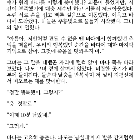
얘가 원래 바다를 이렇게 좋아했나? 의문이 들었지만, 시
간이 부족했기에 대충 세수만 하고 서둘러 체크아웃했다.
우린 서로 손을 잡고 빠른 걸음으로 이동했다. 이윽고 바
다에 도착했다. 하늘은 주홍빛으로 물들기 시작했다. 그녀
의 입이 열렸다.
“아름아, 저번처럼 견딜 수 없을 땐 바다에서 함께했던 추
억을 떠올려. 우리의 행복했던 순간을 바다에 대한 마지막
기억으로 삼아. 그것에 죽음을 덧씌우지 마.”
그녀는 그 말을 내뱉곤 자리에 털썩 앉아 바다 쪽을 바라
보았다. 나도 그녀 곁에 살며시 앉았다. 비릿한 공기가 폐
부에 들이친다. 들숨과 날숨을 반복하며 저 멀리 지평선에
서 떠오르는 해를 맞이한다.
“정말 행복했어, 그렇지?”
“응. 정말로.”
“이제 10분 남았네.”
“그러게.”
바다는 고요히 춤춘다. 파도는 넘실대며 제 발을 간지럽히