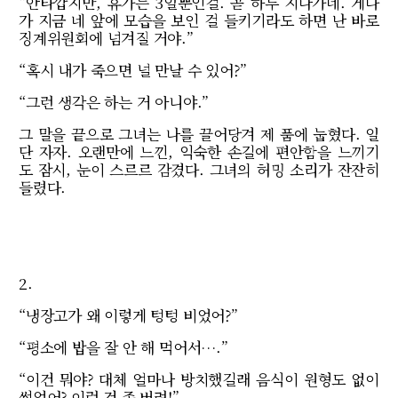
“안타깝지만, 휴가는 3일뿐인걸. 곧 하루 지나가네. 게다
가 지금 네 앞에 모습을 보인 걸 들키기라도 하면 난 바로
징계위원회에 넘겨질 거야.”
“혹시 내가 죽으면 널 만날 수 있어?”
“그런 생각은 하는 거 아니야.”
그 말을 끝으로 그녀는 나를 끌어당겨 제 품에 눕혔다. 일
단 자자. 오랜만에 느낀, 익숙한 손길에 편안함을 느끼기
도 잠시, 눈이 스르르 감겼다. 그녀의 허밍 소리가 잔잔히
들렸다.
2.
“냉장고가 왜 이렇게 텅텅 비었어?”
“평소에 밥을 잘 안 해 먹어서….”
“이건 뭐야? 대체 얼마나 방치했길래 음식이 원형도 없이
썩었어? 이런 건 좀 버려!”