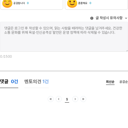
않아도 됬지. 그저, 일시적으로 영원히 살 수 있는 힘을
씨발, 이라고 
공감합니다
0
훈훈해요
0
가지게 된 것이거든. 일시적이라는 말은, 한번도 죽은
그럼 엄마는 
뱀파이어를 보지 못해서 그래. 맞아. 너한테 이미 한
낮았는데 소리
글 작성시 유의사항
얘기들이지. 참기 힘든 유혹이었지만 손도 까딱하기
조금 무서웠다.
힘들었어. 피를 마시기는 커녕 입을 달싹이기도
라는 말을 저 
힘들었지. 그가 떠나고서야 드디어 고요가 찾아왔어.
침대에서 일어
내 곁엔 항상 너희가 있었던터라 익숙하지 않았지만
현관문 닫히는 
나쁘진 않았어. 하수도 구멍을 따라 똑똑 떨어지던
모르게 아무것
물방울 소리와 코를 찌르던 악취도 더이상 느껴지지
칼로 날 죽이
않았어. 아니, 그 소리 뿐만 때문은 아니었어.
아침이었다.목
어느순간부턴 내 심장소리조차 제대로 들을 수 없었지.
때쯤 현관문이
0
/1500
죽고 싶은데 죽지 못하는 사람. 죽지 말았어야 할 사람
방문을 두드렸다
대신 살아남은 사람. 그게 나였어. 오랜 시간 동안 나는
나는 씨발, 안
단 한번도 혼자였던 적이 없었어. 내 삶의 시작은
싶었지만아니,
제이였고 끝은 너였잖아. 난 아직도 무덤에서 깨어난
미치겠다.현관문
댓글
0
건
멘토의견
1건
최신순
공감순
날을 기억해.. 그건 마치 물속에서 떠오르는 것 같았어.
거실로 조심스
무거운 물이 온몸을 감싸고 있다가 어느 순간 탁 하고
아무도 없었다
표면이 깨지는 느낌. 숨을 쉬어야 한다는 것도 몰랐어.
타일 바닥의 빌
1
그냥 눈을 떴지. 옆에 한 남자가 누워 있었어. 나처럼
창문으로 새어
처음
이전
다음
마지막
눈을 뜬 채로. 우리는 한참을 서로를 바라봤어. 말을
아빠가 집 아
해야 한다는 것도, 움직여야 한다는 것도 몰랐어. 그저
냄새가 흘러 
존재했을 뿐이었지. 나무 아래에서, 무덤 위에서.
담배를 끊으라
얼마나 지났을까. 남자가 먼저 손가락을 움직였어.
했다. 그리고 끊지 않았다.
그제야 나도 내 손이 있다는 걸 알았지. 우리는 천천히
식탁이 끈적했