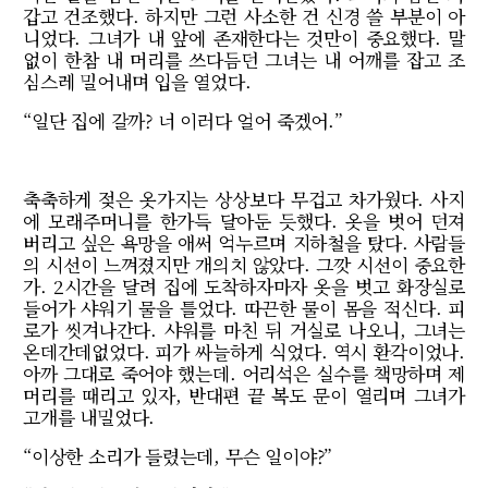
갑고 건조했다. 하지만 그런 사소한 건 신경 쓸 부분이 아
니었다. 그녀가 내 앞에 존재한다는 것만이 중요했다. 말
없이 한참 내 머리를 쓰다듬던 그녀는 내 어깨를 잡고 조
심스레 밀어내며 입을 열었다.
“일단 집에 갈까? 너 이러다 얼어 죽겠어.”
축축하게 젖은 옷가지는 상상보다 무겁고 차가웠다. 사지
에 모래주머니를 한가득 달아둔 듯했다. 옷을 벗어 던져
버리고 싶은 욕망을 애써 억누르며 지하철을 탔다. 사람들
의 시선이 느껴졌지만 개의치 않았다. 그깟 시선이 중요한
가. 2시간을 달려 집에 도착하자마자 옷을 벗고 화장실로
들어가 샤워기 물을 틀었다. 따끈한 물이 몸을 적신다. 피
로가 씻겨나간다. 샤워를 마친 뒤 거실로 나오니, 그녀는
온데간데없었다. 피가 싸늘하게 식었다. 역시 환각이었나.
아까 그대로 죽어야 했는데. 어리석은 실수를 책망하며 제
머리를 때리고 있자, 반대편 끝 복도 문이 열리며 그녀가
고개를 내밀었다.
“이상한 소리가 들렸는데, 무슨 일이야?”