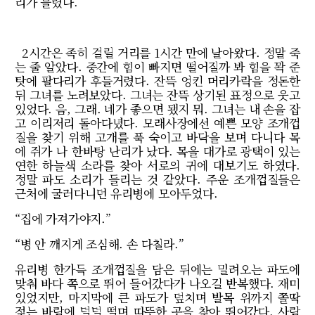
리가 들렸다.
2시간은 족히 걸릴 거리를 1시간 만에 날아왔다. 정말 죽
는 줄 알았다. 중간에 힘이 빠지면 떨어질까 봐 힘을 꽉 준
탓에 팔다리가 후들거렸다. 잔뜩 엉킨 머리카락을 정돈한
뒤 그녀를 노려보았다. 그녀는 잔뜩 상기된 표정으로 웃고
있었다. 음, 그래. 네가 좋으면 됐지 뭐. 그녀는 내 손을 잡
고 이리저리 돌아다녔다. 모래사장에선 예쁜 모양 조개껍
질을 찾기 위해 고개를 푹 숙이고 바닥을 보며 다니다 목
에 쥐가 나 한바탕 난리가 났다. 목을 대가로 광택이 있는
연한 하늘색 소라를 찾아 서로의 귀에 대보기도 하였다.
정말 파도 소리가 들리는 것 같았다. 주운 조개껍질들은
근처에 굴러다니던 유리병에 모아두었다.
“집에 가져가야지.”
“병 안 깨지게 조심해. 손 다칠라.”
유리병 한가득 조개껍질을 담은 뒤에는 밀려오는 파도에
맞춰 바다 쪽으로 뛰어 들어갔다가 나오길 반복했다. 재미
있었지만, 마지막에 큰 파도가 덮치며 발목 위까지 쫄딱
젖는 바람에 덜덜 떨며 따뜻한 곳을 찾아 뛰어갔다. 사람