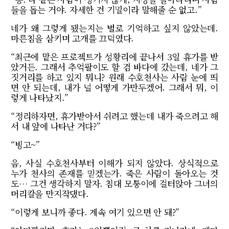
들을 돕는 거야. 자세한 건 기밀이라 말해줄 순 없고.”
네가 왜 그렇게 됐는지는 별로 기억하고 싶지 않았는데.
마른침을 삼키며 고개를 끄덕였다.
“최근에 맡은 프로젝트가 성황리에 끝나서 3일 휴가를 받
았거든. 그래서 추억팔이도 할 겸 바다에 갔는데, 네가 그
짓거리를 하고 있지 뭐니? 원래 수호천사는 사람 눈에 띄
면 안 되는데, 내가 널 어떻게 가만두겠어. 그래서 뭐, 이
렇게 나타났지.”
“정리하자면, 휴가받아서 쉬려고 했는데 내가 죽으려고 해
서 내 앞에 나타난 거다?”
“빙고~”
음, 사실 수호천사부터 이해가 되지 않았다. 상식적으로
누가 천사의 존재를 믿겠는가. 죽은 사람이 돌아오는 것
도… 그건 생각하지 말자. 침대 모퉁이에 걸터앉아 그녀의
머리칼을 만지작댔다.
“이렇게 보니까 좋다. 계속 여기 있으면 안 돼?”