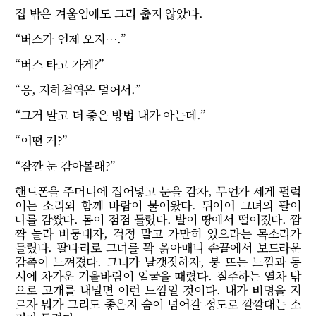
집 밖은 겨울임에도 그리 춥지 않았다.
“버스가 언제 오지….”
“버스 타고 가게?”
“응, 지하철역은 멀어서.”
“그거 말고 더 좋은 방법 내가 아는데.”
“어떤 거?”
“잠깐 눈 감아볼래?”
핸드폰을 주머니에 집어넣고 눈을 감자, 무언가 세게 펄럭
이는 소리와 함께 바람이 불어왔다. 뒤이어 그녀의 팔이
나를 감쌌다. 몸이 점점 들렸다. 발이 땅에서 떨어졌다. 깜
짝 놀라 버둥대자, 걱정 말고 가만히 있으라는 목소리가
들렸다. 팔다리로 그녀를 꽉 옭아매니 손끝에서 보드라운
감촉이 느껴졌다. 그녀가 날갯짓하자, 붕 뜨는 느낌과 동
시에 차가운 겨울바람이 얼굴을 때렸다. 질주하는 열차 밖
으로 고개를 내밀면 이런 느낌일 것이다. 내가 비명을 지
르자 뭐가 그리도 좋은지 숨이 넘어갈 정도로 깔깔대는 소