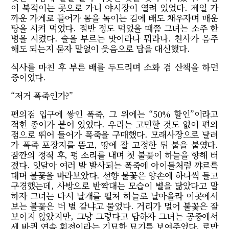
이 북적이는 곳으로 가니 야시장이 열려 있었다. 제일 가
까운 가게로 들어가 몸을 녹이는 김에 배도 채우자며 매운
탕을 시켜 먹었다. 절반 정도 먹었을 때쯤 그녀는 소주 한
병을 시켰다. 술을 부르는 맛이라나 뭐라나. 천사가 음주
해도 되는지 묻자 말없이 웃음으로 답을 대신했다.
식사를 마친 후 부른 배를 두드리며 소화 겸 산책을 하던
중이었다.
“저거 폭죽인가?”
편의점 입구에 쌓인 폭죽, 그 위에는 “50% 할인”이라고
적힌 종이가 붙어 있었다. 우리는 고민할 것도 없이 편의
점으로 뛰어 들어가 폭죽을 구매했다. 모래사장으로 달려
가 폭죽 포장지를 뜯고, 땅에 잘 고정한 뒤 불을 붙였다.
잠깐의 정적 후, 펑 소리를 내며 첫 불꽃이 하늘을 향해 터
졌다. 잇달아 여러 발 발사되는 폭죽에 아이들처럼 꺄르륵
대며 불꽃을 바라보았다. 선향 불꽃은 양손에 하나씩 들고
구경했는데, 사방으로 반짝대는 모습이 별을 닮았다고 말
하자 그녀는 다시 날개를 펼쳐 하늘로 날아올라 이곳에서
보는 불꽃은 더 별 같냐고 물었다. 거리가 멀어 불꽃은 잘
보이지 않았지만, 그냥 그렇다고 답하자 그녀는 공중에서
세 바퀴 연속 회전이라는 기묘한 묘기를 보여주었다. 로만