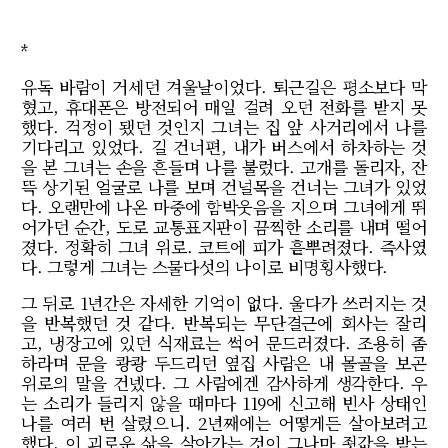
*
유독 바람이 거세던 겨울날이었다. 퇴근길은 평소보다 막
혔고, 휴대폰은 방전되어 매일 걸려 오던 전화를 받지 못
했다. 걱정이 됐던 것인지 그녀는 집 앞 사거리에서 나를
기다리고 있었다. 길 건너편, 내가 버스에서 하차하는 것
을 본 그녀는 손을 흔들며 나를 불렀다. 고개를 돌리자, 잔
뜩 상기된 얼굴로 나를 보며 건널목을 건너는 그녀가 있었
다. 오랜만에 나온 마중에 함박웃음을 지으며 그녀에게 뛰
어가던 순간, 도로 교통표지판이 끔찍한 소리를 내며 떨어
졌다. 정확히 그녀 위로. 코트에 피가 흩뿌려졌다. 즉사였
다. 그렇게 그녀는 스물다섯의 나이로 비명횡사했다.
그 뒤로 1년간은 자세한 기억이 없다. 울다가 쓰러지는 것
을 반복했던 것 같다. 반복되는 무단결근에 회사는 잘리
고, 냉장고에 있던 식재료는 썩어 문드러졌다. 조용히 좀
하라며 문을 쾅쾅 두드리던 옆집 사람은 내 몰골을 보곤
위로의 말을 건넸다. 그 사람에겐 감사하게 생각한다. 우
는 소리가 들리지 않을 때마다 119에 신고해 빈사 상태인
나를 여러 번 살렸으니. 2년째에는 어떻게든 살아보려고
했다. 이 괴로운 삶을 살아가는 것이 그나마 죗값을 받는