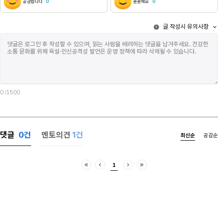
공감합니다
0
훈훈해요
0
하기 시작했다. 그러나 돈을 많이 벌던 결혼 전에도
없지 않나문득
씨발, 이라고 하는 건 지금과 다르지 않았을 것이다.
살포시 안방 
글 작성시 유의사항
그럼 엄마는 속은 걸까?아빠의 목소리는 원래 무척
선명하진 않았
낮았는데 소리를 지르니까 여자 목소리 같았다. 그래서
궁궐에서 빚어
조금 무서웠다. 내 아빠가 아닌 거 같았다. 나는 무섭다,
나를 폐위시킨
라는 말을 저 사람은 미쳤어, 라는 포장지로 감싼 후
용서할 수 있
침대에서 일어났다.방문을 잠갔다. 의자에 앉았다.
것은그야말로 
현관문 닫히는 소리가 났다. 난 계속 앉아 있었다. 왠지
보이지만 않을
모르게 아무것도 하지 않아도 죄책감이 들지 않았고
있다고..그래
칼로 날 죽이고 싶은 마음도 없었다. 이상한
시간을 메꾸기
0
/1500
아침이었다.목뼈가 부러진 선풍기가 다섯 번 정도 돌
때쯤 현관문이 열리는 소리가 다시 났다. 아빠가 내
방문을 두드렸다.밥 먹어. 너도 형처럼 제사 안 갈거냐?
나는 씨발, 안 가 이 개새끼야. 라고 소리치고
댓글
0
건
멘토의견
1건
최신순
공감순
싶었지만아니, 가야지.했다.나 진짜 네 형 때문에
미치겠다.현관문 닫히는 소리가 또 났다. 나간 건가? 난
거실로 조심스럽게 나왔다. 거실은 불이 꺼져 있었고
1
아무도 없었다. 아침이라서 어둡지 않았다. 초록색
처음
이전
다음
마지막
타일 바닥의 빌라. 햇빛은 아무 말 없이 커다랗게 난
창문으로 새어 들어오고 있었다. 담배 냄새가 났다.
아빠가 집 아래 전신주에 서서 담배를 피면 내 방으로
냄새가 흘러 들어온다. 아빠에게 초등학교 때부터 계속
담배를 끊으라고 했는데 아빠는 웃으며 알겠다고만