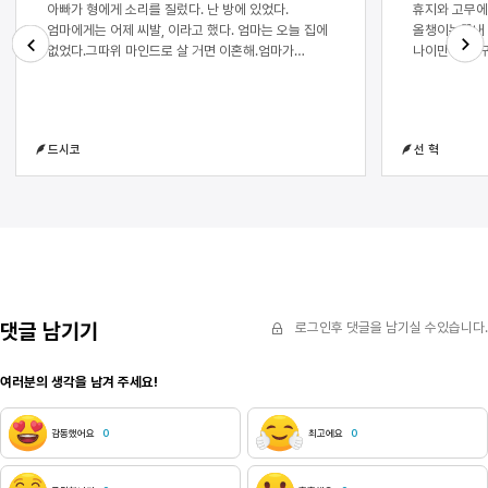
아빠가 형에게 소리를 질렀다. 난 방에 있었다.
휴지와 고무에
엄마에게는 어제 씨발, 이라고 했다. 엄마는 오늘 집에
올챙이는끝내
없었다.그따위 마인드로 살 거면 이혼해.엄마가
나이만 먹고 
다이어트 수업 강사로 나가느라 제사 음식을 차리지
쓰다듬는다..
Next
Previous
못할 것 같다고 말한 까닭이었다. 분명 그저께 아빠는
이상으로 관계
엄마에게 자전거를 타면서 장난을 걸고 이십 대로
그렇게 되었다
돌아간 것처럼,제 취향이세요.말했댔는데. 엄마는
혹은 나에게 
드시코
선 혁
웃으며 이렇게 말했고,어머, 저 바빠요.그렇게 사람
했으나 이내 
가득한 길에서 눈치 없이 깔깔 웃었댔는데.야, 너는
따끔거린다.이
봉사활동 가는 게 중요해, 제사 가는 게 중요해? 일
욕설이다.내가
년에 몇 번 되지도 않는 거 너 진짜 왜 그래? 이 일이
않을까면도날은
아무것도 아닌 것 같아?아빠의 소리 지르는 소리에
것만 문틈 너
잠이 깼다. 방학이었는데 평소보다 일찍 일어났다.
사람아.사랑하
불을 꺼도 햇빛 때문에 주변이 밝았다.아니, 생각을 좀
반짝이는 것은
해 봐. 장손이 제사에 빠지는 게 말이 되냐고.형의
손톱자국.나는
목소리는 들리지 않았다. 형은 대입을 위한 자료에
수묵화(水墨畵
댓글 남기기
로그인후 댓글을 남기실 수있습니다.
적을 활동을 하느라 못 갈 것 같다고 이 침묵 전에
곰팡이가 아닐
말했을 것이다. 아빠는 형이 정말 제사에 가기 싫은 게
스스로에게 죄
여러분의 생각을 남겨 주세요!
아니라 아빠에 대한 반항심인 것을 몰랐다.엄마에게
유기체라고 납
씨발, 이혼해. 라고 한 이유인데. 어떻게 네, 갈게요.
카세트테이프처
아빠. 라고 말할 수 있을까.아빠는 젊은 시절
(子宮)으로 
감동했어요
0
최고에요
0
건축가였다. 결혼 전에는 돈을 많이 벌었다. 내가
마음가짐일까아
고등학교에 입학한 때부터 일이 잘 들어오지 않자 음식
감으면시공간
배달 일을 하다가, 자동차를 타고 상자를 옮기는 일을
도착해있지 않