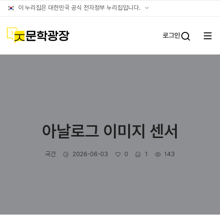
글틴
공식
이 누리집은 대한민국 공식 전자정부 누리집입니다.
누리집
확인방법
문학광장
로그인
전체
통합검
메뉴
열기
아날로그 이미지 센서
작성자
작성일
좋아요
댓글수
조회수
극간
2026-06-03
0
1
143