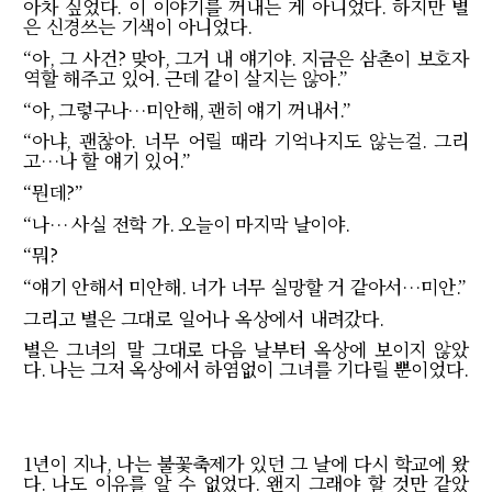
아차 싶었다
.
이 이야기를 꺼내는 게 아니었다
.
하지만 별
은 신경쓰는 기색이 아니었다
.
“
아
,
그 사건
?
맞아
,
그거 내 얘기야
.
지금은 삼촌이 보호자
역할 해주고 있어
.
근데 같이 살지는 않아
.”
“
아
,
그렇구나
…
미안해
,
괜히 얘기 꺼내서
.”
“
아냐
,
괜찮아
.
너무 어릴 때라 기억나지도 않는걸
.
그리
고
…
나 할 얘기 있어
.”
“
뭔데
?”
“
나
…
사실 전학 가
.
오늘이 마지막 날이야
.
“
뭐
?
“
얘기 안해서 미안해
.
너가 너무 실망할 거 같아서
…
미안
.”
그리고 별은 그대로 일어나 옥상에서 내려갔다
.
별은 그녀의 말 그대로 다음 날부터 옥상에 보이지 않았
다
.
나는 그저 옥상에서 하염없이 그녀를 기다릴 뿐이었다
.
1
년이 지나
,
나는 불꽃축제가 있던 그 날에 다시 학교에 왔
다
.
나도 이유를 알 수 없었다
.
왠지 그래야 할 것만 같았