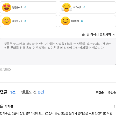
나를 구슬렸어. 내 눈앞에 인간의 피를 들이밀기도
건축가였다. 
했어, 시뻘건 피. 피냄새. 절대로 맡고 싶지 않은 냄새.
고등학교에 입
감동했어요
0
최고에요
0
나와 제이는 뱀파이어가 되면 계속 피를 마셔야 하는
배달 일을 하
줄 알았어. 하지만 우리는 계속해서 피를 마시지
하기 시작했다
않아도 됬지. 그저, 일시적으로 영원히 살 수 있는 힘을
씨발, 이라고 
공감합니다
0
훈훈해요
0
가지게 된 것이거든. 일시적이라는 말은, 한번도 죽은
그럼 엄마는 
뱀파이어를 보지 못해서 그래. 맞아. 너한테 이미 한
낮았는데 소리
글 작성시 유의사항
얘기들이지. 참기 힘든 유혹이었지만 손도 까딱하기
조금 무서웠다.
힘들었어. 피를 마시기는 커녕 입을 달싹이기도
라는 말을 저 
힘들었지. 그가 떠나고서야 드디어 고요가 찾아왔어.
침대에서 일어
내 곁엔 항상 너희가 있었던터라 익숙하지 않았지만
현관문 닫히는 
나쁘진 않았어. 하수도 구멍을 따라 똑똑 떨어지던
모르게 아무것
물방울 소리와 코를 찌르던 악취도 더이상 느껴지지
칼로 날 죽이
않았어. 아니, 그 소리 뿐만 때문은 아니었어.
아침이었다.목
어느순간부턴 내 심장소리조차 제대로 들을 수 없었지.
때쯤 현관문이
0
/1500
죽고 싶은데 죽지 못하는 사람. 죽지 말았어야 할 사람
방문을 두드렸다
대신 살아남은 사람. 그게 나였어. 오랜 시간 동안 나는
나는 씨발, 안
단 한번도 혼자였던 적이 없었어. 내 삶의 시작은
싶었지만아니,
제이였고 끝은 너였잖아. 난 아직도 무덤에서 깨어난
미치겠다.현관문
댓글
1
건
멘토의견
0건
최신순
공감순
날을 기억해.. 그건 마치 물속에서 떠오르는 것 같았어.
거실로 조심스
무거운 물이 온몸을 감싸고 있다가 어느 순간 탁 하고
아무도 없었다
표면이 깨지는 느낌. 숨을 쉬어야 한다는 것도 몰랐어.
타일 바닥의 빌
박서련
그냥 눈을 떴지. 옆에 한 남자가 누워 있었어. 나처럼
창문으로 새어
김희수님, 2월에 정말 열작하셨네요…! (그전에 쓰신 것들을 몰아서 올리셨을 수도 있겠지만) 이번
눈을 뜬 채로. 우리는 한참을 서로를 바라봤어. 말을
아빠가 집 아