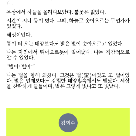
다
.
옥상에서 하늘을 올려다보았다
.
불꽃은 없었다
.
시간이 지나 동이 텄다
.
그때
,
하늘로 솟아오르는 무언가가
있었다
.
혜성이었다
.
통이 터 오는 태양보다도 밝은 별이 솟아오르고 있었다
.
나는 자리에서 뛰어오르듯이 일어났다
.
나는 직감적으로
알 수 있었다
.
“
별아
!
별아
!”
나는 별을 향해 외쳤다
.
그것은 별
(
聖
)
이었고 또 별이었
다
.
별은 언제보다도 강렬한 태양빛속에서도 빛났다
.
세상
을 찬란하게 물들이며
,
별은 그렇게 빛나고 또 빛났다
.
김희수