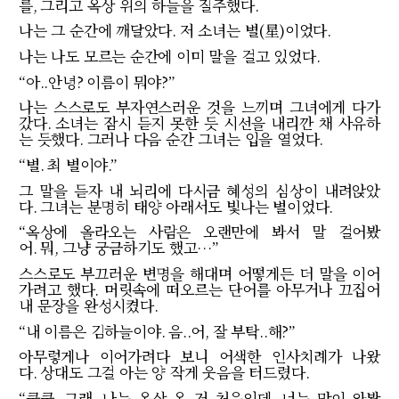
를
,
그리고 옥상 위의 하늘을 질주했다
.
나는 그 순간에 깨달았다
.
저 소녀는 별
(
星
)
이었다
.
나는 나도 모르는 순간에 이미 말을 걸고 있었다
.
“
아
..
안녕
?
이름이 뭐야
?”
나는 스스로도 부자연스러운 것을 느끼며 그녀에게 다가
갔다
.
소녀는 잠시 듣지 못한 듯 시선을 내리깐 채 사유하
는 듯했다
.
그러나 다음 순간 그녀는 입을 열었다
.
“
별
.
최 별이야
.”
그 말을 듣자 내 뇌리에 다시금 혜성의 심상이 내려앉았
다
.
그녀는 분명히 태양 아래서도 빛나는 별이었다
.
“
옥상에 올라오는 사람은 오랜만에 봐서 말 걸어봤
어
.
뭐
,
그냥 궁금하기도 했고
…”
스스로도 부끄러운 변명을 해대며 어떻게든 더 말을 이어
가려고 했다
.
머릿속에 떠오르는 단어를 아무거나 끄집어
내 문장을 완성시켰다
.
“
내 이름은 김하늘이야
.
음
..
어
,
잘 부탁
..
해
?”
아무렇게나 이어가려다 보니 어색한 인사치례가 나왔
다
.
상대도 그걸 아는 양 작게 웃음을 터드렸다
.
“
쿡쿡
,
그래
.
나는 옥상 온 거 처음인데
.
너는 많이 와봤