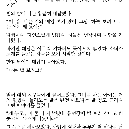
어
?”
별의 말에 나는 황급히 대답했다
.
“
어
,
응
!
나는 거의 매일 여기 왔어
.
그냥
..
하늘 보려고
.
너
는 여기 왜 왔어
?”
다행이다
.
자연스럽게 넘겼다
.
하늘은 생각하며 대답을 기
다렸다
.
하지만 대답은 아무리 기다려도 돌아오지 않았다
.
소녀가
고개를 들고는 하늘을 보기 시작한 것이다
.
한참 뒤에야 대답이 돌아왔다
.
“
나는
,
별 보려고
.”
별에 대해 친구들에게 물어보았다
.
그녀를 아는 아이는 거
의 없었다
.
들려오는 말은 완전 예쁘다는 말 정도
.
그러다
어떤 이야기를 들었다
.
“
걔 부모님이 둘 다 자살했대
.
유언장에 별 보러 간다고 써
놓고서
.
뉴스에 나왔더라
.”
그 뉴스를 찾아보았다
.
사업에 실패한 부부가 딸 하나를 남