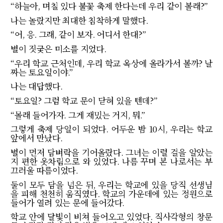
“
하늘아
,
며칠 있다 불꽃 축제 한다는데 우리 같이 볼래
?”
나는 놀랐지만 최대한 침착하게 말했다
.
“
어
,
응
.
그래
,
같이 보자
.
어디서 한대
?”
별이 짓궂은 미소를 지었다
.
“
우리 학교 근처인데
,
우리 학교 옥상에 올라가서 볼까
?
날
짜는 토요일이야
.”
나는 대답했다
.
“
토요일
?
그럼 학교 문이 닫혀 있을 텐데
?”
“
몰래 들어가자
.
그게 재밌는 거지
,
뭐
.”
그렇게 축제 당일이 되었다
.
어두운 밤
10
시
,
우리는 학교
앞에서 만났다
.
별이 먼저 담벼락을 기어올랐다
.
그녀는 이럴 걸을 알았는
지 편한 옷차림으로 와 있었다
.
나름 꾸며 본 나로서는 부
끄러울 따름이었다
.
둘이 모두 담을 넘은 뒤
,
우리는 학교에 있을 당직 선생님
을 피해 천천히 움직였다
.
학교의 가운데에 있는 정원으로
들어가 열려 있는 문에 들어갔다
.
학교 안에 달빛이 비쳐 들어오고 있었다
.
직사각형의 창문