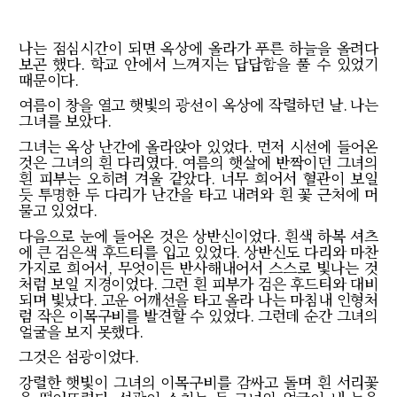
나는 점심시간이 되면 옥상에 올라가 푸른 하늘을 올려다
보곤 했다
.
학교 안에서 느껴지는 답답함을 풀 수 있었기
때문이다
.
여름이 창을 열고 햇빛의 광선이 옥상에 작렬하던 날
.
나는
그녀를 보았다
.
그녀는 옥상 난간에 올라앉아 있었다
.
먼저 시선에 들어온
것은 그녀의 흰 다리였다
.
여름의 햇살에 반짝이던 그녀의
흰 피부는 오히려 겨울 같았다
.
너무 희어서 혈관이 보일
듯 투명한 두 다리가 난간을 타고 내려와 흰 꽃 근처에 머
물고 있었다
.
다음으로 눈에 들어온 것은 상반신이었다
.
흰색 하복 셔츠
에 큰 검은색 후드티를 입고 있었다
.
상반신도 다리와 마찬
가지로 희어서
,
무엇이든 반사해내어서 스스로 빛나는 것
처럼 보일 지경이었다
.
그런 흰 피부가 검은 후드티와 대비
되며 빛났다
.
고운 어깨선을 타고 올라 나는 마침내 인형처
럼 작은 이목구비를 발견할 수 있었다
.
그런데 순간 그녀의
얼굴을 보지 못했다
.
그것은 섬광이었다
.
강렬한 햇빛이 그녀의 이목구비를 감싸고 돌며 흰 서리꽃