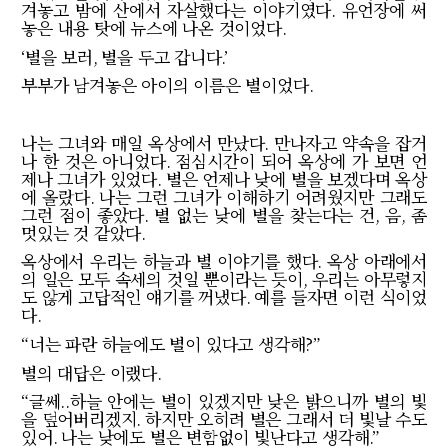
겨놓고 밤에 산에서 자살했다는 이야기였다
.
유언장에 써
놓은 내용 탓에 뉴스에 나온 것이었다
.
‘
별을 보러
,
별을 두고 갑니다
.’
부부가 남겨놓은 아이의 이름은 별이었다
.
나는 그녀와 매일 옥상에서 만났다
.
만나자고 약속을 잡거
나 한 것은 아니었다
.
점심시간이 되어 옥상에 가 보면 언
제나 그녀가 있었다
.
별은 언제나 낮에 별을 보겠다며 옥상
에 올랐다
.
나는 그런 그녀가 이해하기 어려웠지만 그래도
그런 점이 좋았다
.
별 없는 낮에 별을 찾는다는 건
,
음
,
좀
멋있는 것 같았다
.
옥상에서 우리는 하늘과 별 이야기를 했다
.
옥상 아래에서
의 일은 모두 속세의 것일 뿐이라는 듯이
,
우리는 아무렇지
도 않게 고답적인 얘기를 꺼냈다
.
예를 들자면 이런 식이었
다
.
“
너는 파란 하늘에도 별이 있다고 생각해
?”
별의 대답은 이랬다
.
“
글쎄
..
하늘 안에는 별이 있겠지만 낮은 밝으니까 별의 빛
을 덮어버리겠지
.
하지만 오히려 별은 그래서 더 빛날 수도
있어
.
나는 낮에도 별은 변함없이 빛난다고 생각해
.”