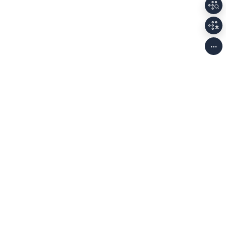
개인정보처리방침
저작권정책
이용안내
Family Sites
(58326) 전남광주통합특별시 나주시 빛가람로 640 (빛가람동 352)
한국문화예술위원회 대표전화
061-900-2100, 2200
사업자등록번호 208-82-
01138
munjang@arko.or.kr
,
TEL.061-900-2336, 2337
© 2026. Arts Council Korea. All Rights Reserved. 문학광장의 모든 콘텐츠는