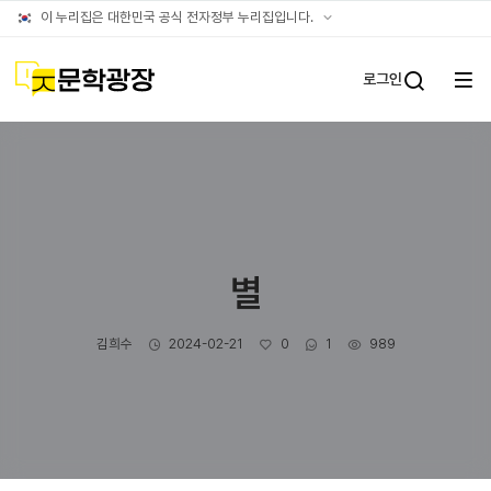
글틴
공식
이 누리집은 대한민국 공식 전자정부 누리집입니다.
누리집
확인방법
문학광장
로그인
전체
통합검
메뉴
열기
별
작성자
작성일
좋아요
댓글수
조회수
김희수
2024-02-21
0
1
989