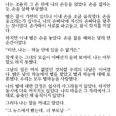
나는 조용히 그 손 위에 나의 손등을 얹었다
.
손을 잡자는
듯
,
손을 살짝 부딪혔다
.
별은 잠시 가만히 있더니 이내 손을 조금 움직였다
.
손을
웅크리는가 싶더니
,
나의 손바닥에 자신의 손바닥을 맞추
는 것이었다
.
손가락이 서로를 파고들고
,
잠시 깍지를 끼었
다
.
하지만 이내 별은 손을 놓았다
.
손을 잡을 때와는 달리 한
순간이었다
.
“
미안
,
나는
…
하늘 안에 있을 수 없거든
.”
작게 웃는 그녀의 모습이 어째선지 슬퍼 보여서
.
나는 아무
말도 하지 못했다
.
그날의 일은 마치 없었던 것처럼 우리의 나날은 이어졌
다
.
밝은 낮의 하늘에서 별을 찾았고 별과 하늘에 대해 토
론했다
.
우리는 모두 별하늘을 사랑했다
.
나의 별에 대한 감정은 쉽사리 사그라들지 않았다
.
하지만
동시에 더욱 커지지도 않았다
.
나의 마음은 그 자리에서 그
대로
,
숨죽인 채 움직이지 않았다
.
그러다 나는 말을 꺼내고 말았다
.
“
그 뉴스에서 봤는데
..
너 부모님
…”