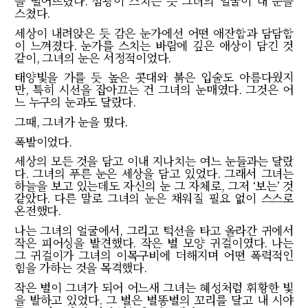
을 떨어뜨렸다
.
섬광이 스치는 듯 그녀의 얼굴이 내 눈을
스쳤다
.
세상이 내려앉은 듯 감은 눈가에선 어떤 애잔함과 담담함
이 느껴졌다
.
눈가를 스치는 바람에 깊은 애상이 담긴 것
같이
,
그녀의 눈은 서정적이었다
.
태양빛을 가를 듯 높은 콧대와 붉은 입술도 아름다웠지
만
,
특히 시선을 잡아끄는 건 그녀의 눈매였다
.
그것은 어
느 누구의 눈과도 달랐다
.
그때
,
그녀가 눈을 떴다
.
폭발이었다
.
세상의 모든 것을 담고 이내 지나치는 여느 눈들과는 달랐
다
.
그녀의 푸른 눈은 세상을 담고 있었다
.
그래서 그녀는
하늘을 보고 있는데도 자신의 눈 그 자체로
,
그저
‘
보는
’
것
같았다
.
다른 말로 그녀의 눈은 채워질 필요 없이 스스로
온전했다
.
나는 그녀의 얼굴에서
,
그리고 턱선을 타고 올라간 귀에서
작은 피어싱을 발견했다
.
작은 별 모양 귀걸이였다
.
나는
그 귀걸이가 그녀의 이목구비에 더해지며 어떤 폭력적인
힘을 가하는 것을 목격했다
.
작은 별이 그녀가 되어 어느새 그녀는 혜성처럼 휘황한 빛
을 발하고 있었다
.
그 별은 별똥별의 꼬리를 달고 내 시야