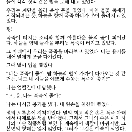
들이 각각 장막 같은 빛을 토해 내고 있었다
.
우리는 계단을 올라 옥상 문을 열었다
.
마친 불꽃 축제가
시작되려는 듯
,
하늘을 향해 폭죽 하나가 쏘아 올려지고 있
었다
.
펑
!
폭죽이 터지는 소리와 함께 아름다운 불의 꽃이 피어났
다
.
하늘을 향해 물감을 뿌리듯 폭죽이 터지고 있었다
.
그 아래에서 우리는 폭죽을 바라보고 있었다
.
나는 용기를
내어 별에게 조금 다가갔다
.
그때 별이 입을 열었다
.
“
나는 폭죽이 좋아
.
밤 하늘의 별이 가까이 다가오는 것 같
거든
.
너도 네 하늘을 예쁘게 수놓는 폭죽이 좋지
?”
나는 얼떨결에 대답했다
.
“
으
,
응
.
나도 폭죽이 좋아
.”
나는 다시금 용기를 냈다
.
내 왼손을 천천히 뻗었다
.
별의 오른손이 지척이었다
.
별의 희고 작은 손은 폭죽 아래
에서 다채로운 색을 반사했다
.
그래서 그녀의 손은 마치 하
나의 미술 작품처럼 보였다
.
계속해서 색깔이 바뀌지만
,
그
본연의 형태는 잃지 않았다
.
그러자 그것은 예술이 되었다
.