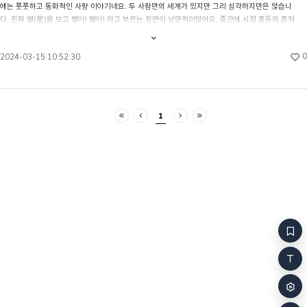
에는 풋풋하고 동화적인 사랑 이야기네요. 두 사람만의 세계가 있지만 그리 심각하지만은 않습니
해야 한다는 것도, 움직여야 한다는 것도 몰랐어. 그저
냄새가 흘러 
다. 진짜 별(星)을 보고 별아! 별아! 하고 부르는 장면이 낭만적이었어요. 중간에 시점 혼동의 흔적
존재했을 뿐이었지. 나무 아래에서, 무덤 위에서.
담배를 끊으라
이 있습니다. “하늘은 생각하며 대답을 기다렸다.” 이번 달에 김희수님이 올려주신 다른 작품들에 
얼마나 지났을까. 남자가 먼저 손가락을 움직였어.
했다. 그리고 끊지 않았다.
내용
전체보기
비해 대사가 많은데, 대사 대부분이 머뭇거리는 톤으로 쓰인 것이 조금 걸리기도 합니다. (캐릭터
그제야 나도 내 손이 있다는 걸 알았지. 우리는 천천히
식탁이 끈적했
0
2024-03-15 10:52:30
성에 의한 것이기도 하지만, 조금 더 ‘경제적으로’ 머뭇거릴 수도 있었을 거예요) 전반적으로 한번 
일어났어. 발밑에 묘비가 보였어. 이네스 브라이던리.
집.엄마가 식
살펴봐 주신다면 보다 완성도 높은 작품이 될 것 같습니다.
1927~1983. 나는 그날로 그 이름을 주인으로부터
엄마가 만든 새
훔쳤어. 남자는 묘지를
집 밖으로 나
1
처음
이전
다음
마지막