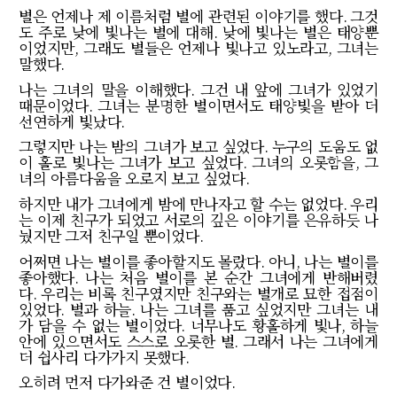
별은 언제나 제 이름처럼 별에 관련된 이야기를 했다
.
그것
도 주로 낮에 빛나는 별에 대해
.
낮에 빛나는 별은 태양뿐
이었지만
,
그래도 별들은 언제나 빛나고 있노라고
,
그녀는
말했다
.
나는 그녀의 말을 이해했다
.
그건 내 앞에 그녀가 있었기
때문이었다
.
그녀는 분명한 별이면서도 태양빛을 받아 더
선연하게 빛났다
.
그렇지만 나는 밤의 그녀가 보고 싶었다
.
누구의 도움도 없
이 홀로 빛나는 그녀가 보고 싶었다
.
그녀의 오롯함을
,
그
녀의 아름다움을 오로지 보고 싶었다
.
하지만 내가 그녀에게 밤에 만나자고 할 수는 없었다
.
우리
는 이제 친구가 되었고 서로의 깊은 이야기를 은유하듯 나
눴지만 그저 친구일 뿐이었다
.
어쩌면 나는 별이를 좋아할지도 몰랐다
.
아니
,
나는 별이를
좋아했다
.
나는 처음 별이를 본 순간 그녀에게 반해버렸
다
.
우리는 비록 친구였지만 친구와는 별개로 묘한 접점이
있었다
.
별과 하늘
.
나는 그녀를 품고 싶었지만 그녀는 내
가 담을 수 없는 별이었다
.
너무나도 황홀하게 빛나
,
하늘
안에 있으면서도 스스로 오롯한 별
.
그래서 나는 그녀에게
더 쉽사리 다가가지 못했다
.
오히려 먼저 다가와준 건 별이었다
.