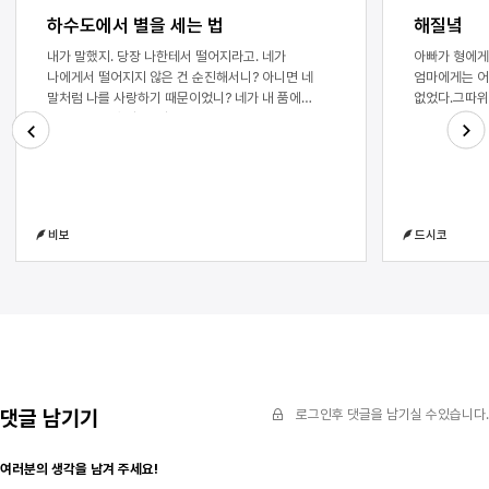
하수도에서 별을 세는 법
해질녘
내가 말했지. 당장 나한테서 떨어지라고. 네가
아빠가 형에게 
나에게서 떨어지지 않은 건 순진해서니? 아니면 네
엄마에게는 어제
말처럼 나를 사랑하기 때문이었니? 네가 내 품에
없었다.그따위
안겨서 피를 흘릴 때 얼마나 괴로웠는지 넌 모를거야.
다이어트 수업
그 목에 고인 피에 흔들리는 나 자신이며, 그런 나를
못할 것 같다
바라보던 제이의 한심한 눈길을 견뎌내는 것도. 언젠가
엄마에게 자전
Next
Previous
우리가 다시 만나게 된다면 넌 나를 탓할까? 그 하루의
돌아간 것처럼
충동을 버티지 못한 나를 원망하고 있을까? 하지만
웃으며 이렇게
이제는 잊기로 했어. 다시 지하로 내려갈거야. 죽음이
가득한 길에서
비보
드시코
내 몸을 갉아 먹는 것이 느껴지면 비로소야 네가
봉사활동 가는 
보일지도 몰랐으니까. 하지만 죽음은 쉽게 다가오지
년에 몇 번 되
않았어. 영겁의 세월이 흐른 것 같았지만 시간은
아무것도 아닌
멈춰있었지. 몸이 거부하기를 기다렸고, 들이마시는
잠이 깼다. 
모든 공기 끝에 피 냄새가 묻어나도록, 꼼짝도 하지
불을 꺼도 햇빛
않았어. 제이는 결국 떠났어. 한달 동안 내 곁에서 나를
해 봐. 장손이
지켜본 것 같았지만 나는 그에게 아무 말도 하지
목소리는 들리
않았어. 사실 한달 동안이라는 것도 정확하지 않았어.
적을 활동을 하
일주일이었을 수도, 하루였을 수도 있거든. 모든 것을
말했을 것이다.
댓글 남기기
로그인후 댓글을 남기실 수있습니다.
내려놓은 상태에서 친구란 무의미했어. 오히려
아니라 아빠에
말장난처럼 느껴졌지. 제이는 목숨을 버린 인간
씨발, 이혼해.
여러분의 생각을 남겨 주세요!
친구보다는 영원을 함께할 친구를 기다린다는 투로
아빠. 라고 말