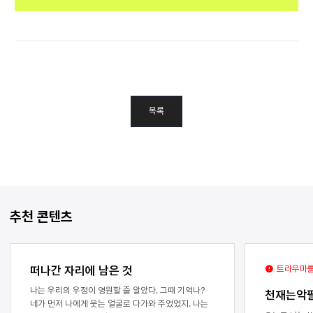
목록
추천 콘텐츠
떠나간 자리에 남은 것
트라우마를
나는 우리의 우정이 영원할 줄 알았다. 그때 기억나?
천재는악
네가 먼저 나에게 웃는 얼굴로 다가와 주었었지. 나는