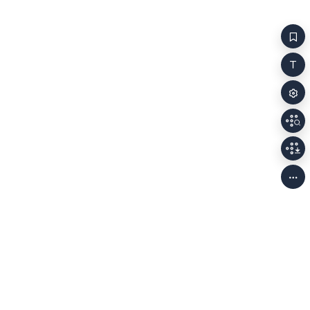
걸어들어온다면
될 것이다! 
쫓겨날 것이다
비로소 천사의
같다…영겁의 
자격을 얻는 
것은 내가 조
이런 문서를