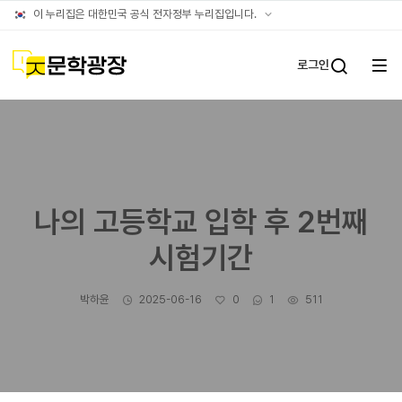
글틴
공식
이 누리집은 대한민국 공식 전자정부 누리집입니다.
누리집
확인방법
문학광장
로그인
전체
통합검
메뉴
열기
나의 고등학교 입학 후 2번째
시험기간
작성자
작성일
좋아요
댓글수
조회수
박하윤
2025-06-16
0
1
511