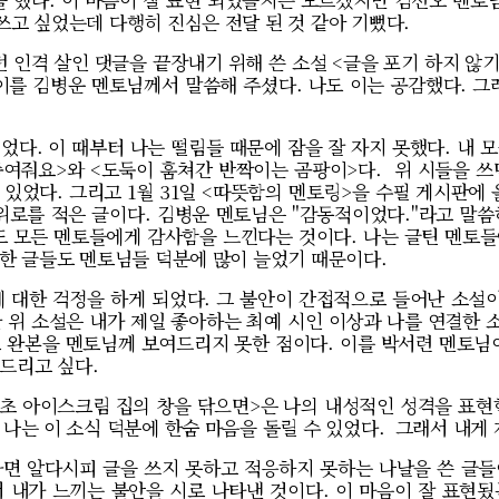
쓰고 싶었는데 다행히 진심은 전달 된 것 같아 기뻤다.
었던 인격 살인 댓글을 끝장내기 위해 쓴 소설 <글을 포기 하지 않
이를 김병운 멘토님께서 말씀해 주셨다. 나도 이는 공감했다. 그
었다. 이 때부터 나는 떨림들 때문에 잠을 잘 자지 못했다. 내
죽여줘요>와 <도둑이 훔쳐간 반짝이는 곰팡이>다. 위 시들을 쓰면
 있었다. 그리고 1월 31일 <따뜻함의 멘토링>을 수필 게시판에
위로를 적은 글이다. 김병운 멘토님은 "감동적이었다."라고 말씀
도 모든 멘토들에게 감사함을 느낀다는 것이다. 나는 글틴 멘토들에
또한 글들도 멘토님들 덕분에 많이 늘었기 때문이다.
에 대한 걱정을 하게 되었다. 그 불안이 간접적으로 들어난 소설
 위 소설은 내가 제일 좋아하는 최예 시인 이상과 나를 연결한 소
 완본을 멘토님께 보여드리지 못한 점이다. 이를 박서련 멘토님
드리고 싶다.
민초 아이스크림 집의 창을 닦으면>은 나의 내성적인 성격을 표현한
 나는 이 소식 덕분에 한숨 마음을 돌릴 수 있었다. 그래서 내게 
면 알다시피 글을 쓰지 못하고 적응하지 못하는 나날을 쓴 글들
서 내가 느끼는 불안을 시로 나타낸 것이다. 이 마음이 잘 표현