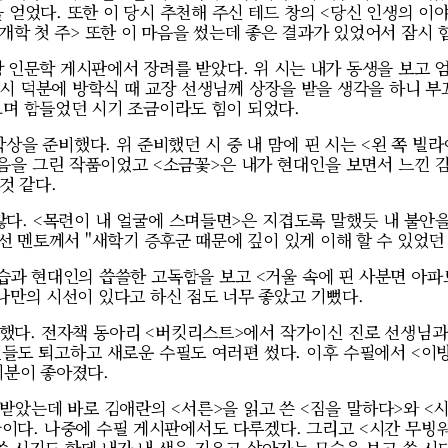
을 얻었다. 또한 이 당시 추천해 주신 테드 창의 <당신 인생의 이
<개학 첫 주> 또한 이 마음을 썼는데 좋은 결과가 있었어서 잠시 
인문학 게시판에서 장려를 받았다. 위 시는 내가 동생을 보고 엄
 시 덕분에 방학식 때 교장 선생님께 상장을 받을 생각을 하니 부끄
으며 함들었던 시기 조금이라도 힘이 되었다.
을 준비했다. 위 준비했던 시 중 내 맘에 핀 시는 <왼 쪽 빌라
마음을 그린 작품이었고 <소금꽃>은 내가 현대인을 보면서 느낀 감
것 같다.
많다. <목련이 내 얼굴에 스며들면>은 지겹도록 말했듯 내 불안을
태선 멘토께서 "새학기 증후군 때문에 깊이 있게 이해 할 수 있었던
습과 현대인의 씁쓸한 고독함을 보고 <거울 속에 핀 사분면 아파
나만의 시선이 있다고 하신 점도 너무 좋았고 기뻤다.
했다. 전자책 동아리 <버킷리스트>에서 작가이신 진로 선생님과 
들도 퇴고하고 새로운 수필도 여러편 썼다. 이후 수필에서 <이
기분이 좋아졌다.
받았는데 바로 김애란의 <서른>을 읽고 쓴 <짐을 말하다>와 <
이다. 나중에 수필 게시판에서도 다루겠다. 그리고 <시간 무빙
 쓴 시기도 한데 내가 내 색을 지우고 살아가는 모습을 보고 쓴 시