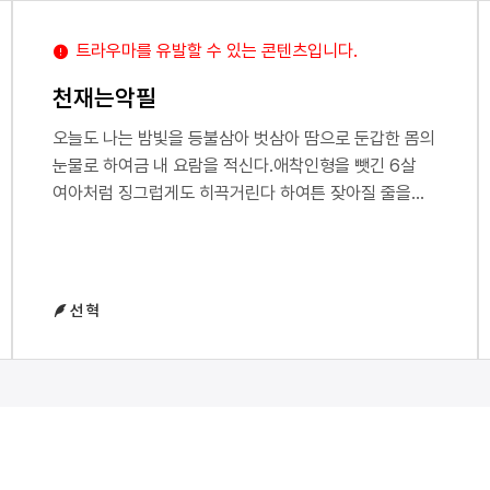
트라우마를 유발할 수 있는 콘텐츠입니다.
천재는악필
오늘도 나는 밤빛을 등불삼아 벗삼아 땀으로 둔갑한 몸의
눈물로 하여금 내 요람을 적신다.애착인형을 뺏긴 6살
여아처럼 징그럽게도 히끅거린다 하여튼 잦아질 줄을
모른다.나는 이것을 누구보다 자랑스러워하며 누군가
알아주기만을 바랄 뿐이다.그런 내키는 마음에 오늘도
나의 고귀한 문서들을 배설한다.나중에는 분명 이 글이
착취당하겠지! 나는 정말 친절한 존재가 아닐 수 없다.이
선 혁
가치를 알아내는 작자가 훗날 없지 않으리라 의심치
않는다.상상만 해도 손이 저리고 아랫배가 떨린다 억지로
혀를 끄집어낸다.보잘 것 없는 이 나를 남기지 않고
잡아먹어줬으면 한다.그리고 보기 좋게 속아 나로 하여금
독살당했으면 좋겠다.내 글을 마주친 이의 입안이
터지도록 나를 알려주고 싶다.깨닫고 토해내도 뱉어지지