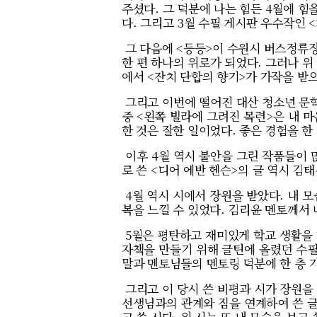
주셨다. 그 덕분에 나는 힘든 4월에 힘
다. 그리고 3월 수필 게시판 우수작인 
그 다음에 <등등>이 수원시 버스정류장 
한 편 하나의 위로가 되었다. 그러나 위
에서 <잔치 단합의 향기>가 가작을 받
그리고 이번에 떨어진 대산 청소년 문학상
중 <왼쪽 빌라에 그려진 목련>은 내 
한 것은 잘한 일이었다. 좋은 경험을 한 
이후 4월 역시 불안을 그린 작품들이 
로 쓴 <디어 에반 헨슨>의 글 역시 김
4월 역시 시에서 장원을 받았다. 내 모
복을 느낄 수 있었다. 김리윤 멘토께서 
5월은 평탄하고 재미있게 학교 생활을 
자책을 만들기 위해 글틴에 올렸던 수필
말과 멘토님들의 멘토링 덕분에 한 층 
그리고 이 당시 쓴 비평과 시가 장원을 
선생님과의 관계와 짐을 연계하여 쓴 글
고 쓴 시다. 위 시는 또 내 모습을 보고