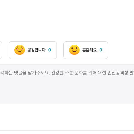
않는 작은 별이 되고 싶다.그대의 위장과 방광 속에서
반짝반짝나는 둥근 것을 보면 참을 수 없는 일종의
편집증을 앓고 있다.의사는 나에게 고치라고 하였지만
나는 보란듯이 성도착증으로 진화시키기로 했다.이것이
지금 나의 흙 묻은 칼집이자 장차 위대한 족쇄가 될
것이지!내 작품을 봐주지 않는다면 나는 울테지만그
눈물은 녹고 녹아 일종의 촛농이 될테지무언가 손 붙인
공감합니다
0
훈훈해요
0
것을 뗄 수 없어제 녹는 줄 알지만서도연소만 빨라질
뿐이다.이 즈음에는 모두가 자고 있을 것이다하지만 나는
천재! 천재! 천재는 그대들이 꿈을 꿀 시간에꿈을 이룬다.
머지않아누군가의 꿈이 된다.하지만 슬픈것은 결국에
그대들의 시선이 없다면 천재가 아니라 광대….나는
이것을 잘 알고 있다.누군가는 죽기 자신의 글들을
태우기 원했고더러는 술 보기를 물같이
하였으며나머지는 사회와 단판 결투를 하다가 불구가
되었다.그런 호소인들의 글씨들은 갯장구들의 발버둥과
멀지 않다.허나 나는 봉황의 젖은 날개를 피는 우아한
손짓과 동시에겸손하다.이것이 나의 두번째 족쇄이다.