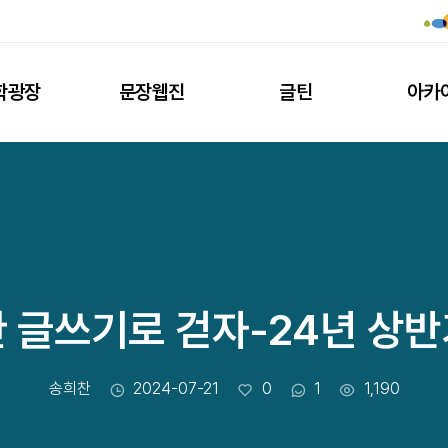
학광장
문장웹진
글틴
아카
 글쓰기로 걷자-24년 상
작성자
작성일
좋아요
댓글수
조회수
송희찬
2024-07-21
0
1
1,190