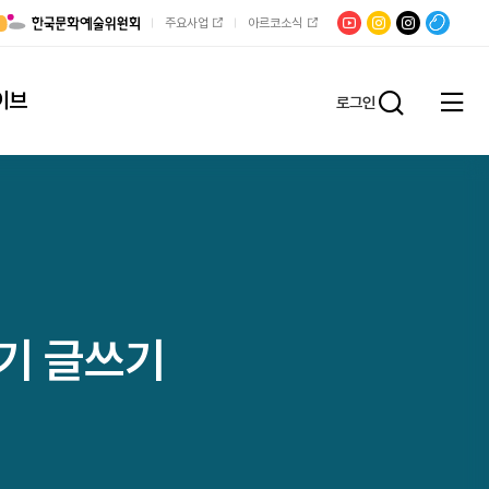
유튜브
문학광장
채널문장
팟빵
주요사업
아르코소식
인스타그램
인스타그램
이브
로그인
전체
통합검
메뉴
열기
반기 글쓰기