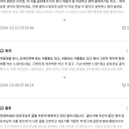
이미 읽었던 시지만, 이 시를 글틴에서 다시 보니 마음이 좀 이상하고 괜히 슬퍼지기도 하고... 여러
모로 생각이 많아지네요. 이제 글티너 모모코 님은 더 이상 만날 수 없다고 생각하니 많이 슬퍼요. 
그렇지만 계속 저랑 인연을 이어나가주실 거지요?! ㅎㅎ모모코 님의 글틴 졸업을 정말 축하드립니
다. 하지만 이게 끝이 아닌 시작이었으면 좋겠어요. 굳이 이런 말을 덧붙이지 않아도 이미 그렇게 
내용
전체보기
하실 것 같지만! 모모코 님의 다음 시들도 계속 기다리겠습니다.
0
2024-10-12 23:02:49
화자
댓글창을 보니, 오래간만에 보는 이름들도 있고, 처음보는 이름들도 있고 해서 그런지 마지막 동창
회를 하는 느낌이드네요. 그런데 또 마지막은 아닌 것 같고. 그냥 아련한 느낌? 평소 모모코님 글이 
좋아서, 비평 게시판의 <글틴일지> 같은 글이나 (5월 비평) 월장원 공지함에도 모모코님에 대해 
즐겁게 말하고는 했는데요, 이렇게 가신다니 왠지 친우가 떠나는 기분입니다.언젠가 필명이 영화 
내용
전체보기
불량공주 모모코의 여주인공에서 따온 거라는 말씀을 들은 적이 있는데요, 모모코님도 부디 불량
0
2024-10-09 07:46:14
공주처럼 특별함(?)을 간직해나가는 삶을 사시기를 바래봅니다. 그럼 이만. 제 글틴 시절을 지탱해
주셔서 감사했습니다.
을유
안녕하세요! 모모코님의 글을 꾸준히 애독하고 있던 글티너입니다.  글쓰기에 자신이 없던 제가 모
모코님의 시를 읽으며 더 나은 글을 고민하고 써오기를 거듭한 게 엊그제 같은데 벌써 졸업이시라
니 그냥 안녕하고 모모코님을 떠나보내기에는 너무 아쉬운 것 같아요ㅠㅠ 그래서 실례가 될 수도 