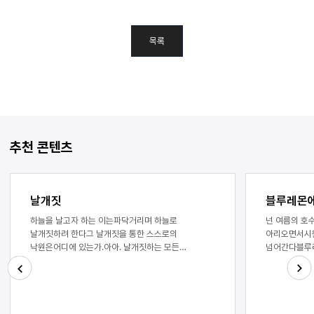
목록
추천 콘텐츠
날개짓
블루레몬
하늘을 날고자 하는 이는파닥거리며 하늘로
넌 여름의 호
날개짓하려 한다그 날개짓을 통한 스스로의
아리오면서시원
낙원은어디에 있는가.아아. 날개짓하는 모든
넘어간다블루
이들이여그대들은 무엇을 고개를 들고푸드덕
기억하니무더운
푸드덕날개를 펴고 날개짓 하는가그대들은 하늘을
띄웠었지아니 
올려다 보며 날개짓 하는가아님 별을 보고
저물어가고얼음
Next
Previous
날개짓하는가날개짓하며 나아가는
못했다블루레몬
아해들이여날아가거라 멀리 날아가거라아무리