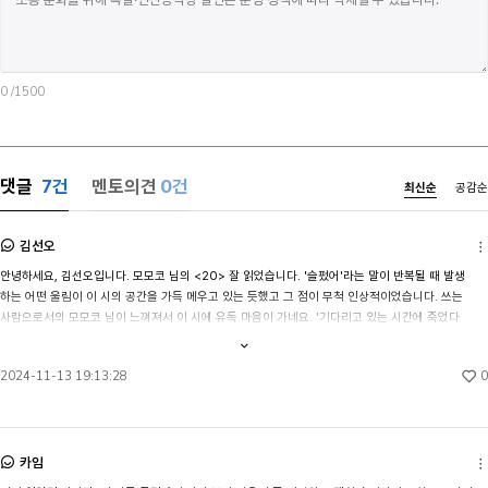
0
/1500
댓글
7
건
멘토의견
0건
최신순
공감순
김선오
안녕하세요, 김선오입니다. 모모코 님의 <20> 잘 읽었습니다. '슬펐어'라는 말이 반복될 때 발생
하는 어떤 울림이 이 시의 공간을 가득 메우고 있는 듯했고 그 점이 무척 인상적이었습니다. 쓰는 
사람으로서의 모모코 님이 느껴져서 이 시에 유독 마음이 가네요. '기다리고 있는 시간에 죽었다 
그리고 다시 눈을 뜨면 살아났다'와 같은 과감한 문장들도 좋고요. '가득히 우중충한 마음' '지난한 
내용
전체보기
여름이었다'처럼 한 대상을 단언하는 방식의 표현은 시를 다소 폐쇄적으로 만들 수 있으니 다르게 
0
2024-11-13 19:13:28
바꾸어보아도 좋겠어요. 앞으로도 건필하시길 :)
카임