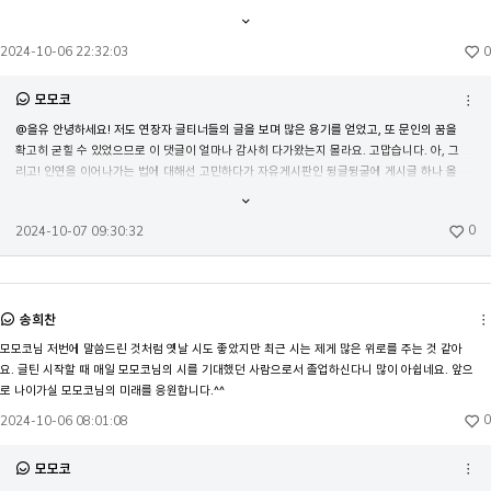
있겠습니다만 소규모 SNS도 지난 수필에서 언급해주신 메일링 서비스도 어느 것이든 괜찮으니 
내용
전체보기
글틴을 대신해서 모모코님의 글을 볼 수 있는 소통창구가 있다면 알려주셨으면 좋겠어요..! 앞으로
0
2024-10-06 22:32:03
도 지금처럼 쭉 건필하시기를 바랍니다. 생일 축하드려요!
모모코
기
@을유 안녕하세요! 저도 연장자 글티너들의 글을 보며 많은 용기를 얻었고, 또 문인의 꿈을 
확고히 굳힐 수 있었으므로 이 댓글이 얼마나 감사히 다가왔는지 몰라요. 고맙습니다. 아, 그
리고! 인연을 이어나가는 법에 대해선 고민하다가 자유게시판인 뒹글뒹굴에 게시글 하나 올
려두었어요. 시간 나실 때 한 번 읽어주셔요 (ㅎ.ㅎ) 을유님도 건필하시길 바라요.
내용
전체보기
0
2024-10-07 09:30:32
송희찬
모모코님 저번에 말씀드린 것처럼 옛날 시도 좋았지만 최근 시는 제게 많은 위로를 주는 것 같아
요. 글틴 시작할 때 매일 모모코님의 시를 기대했던 사람으로서 졸업하신다니 많이 아쉽네요. 앞으
로 나이가실 모모코님의 미래를 응원합니다.^^
0
2024-10-06 08:01:08
모모코
기