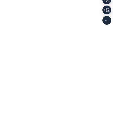
개인정보처리방침
저작권정책
이용안내
Family Sites
(58326) 전남광주통합특별시 나주시 빛가람로 640 (빛가람동 352)
한국문화예술위원회 대표전화
061-900-2100, 2200
사업자등록번호 208-82-
01138
munjang@arko.or.kr
,
TEL.061-900-2336, 2337
© 2026. Arts Council Korea. All Rights Reserved. 문학광장의 모든 콘텐츠는