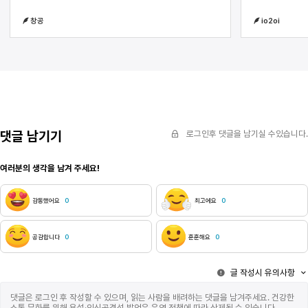
폭풍우가 몰아치더라도아무리 모든것들이 흔들릴
창공
io2oi
정도로 몰아치더라도그 날개들을 펴고
날개짓한다면그대들의 심상을 통해
날개짓하므로써포기하지 않음으로써 닿지 못할
진정한 목적지는 없을지어니그러니 포기하지
말거라그 날개는 그대들이 마음먹는한멀리또
멀리데려다 줄지어니
댓글 남기기
로그인후 댓글을 남기실 수있습니다.
여러분의 생각을 남겨 주세요!
감동했어요
0
최고에요
0
공감합니다
0
훈훈해요
0
글 작성시 유의사항