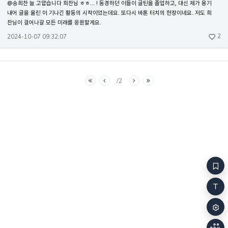
@송희찬 늘 고맙습니다 희찬님 ㅎㅎ... ! 동경하던 이들이 글틴을 졸업하고, 대신 제가 용기 
내어 글을 올린 이 기나긴 활동의 시작이었는데요. 또다시 바톤 터치의 현장이네요. 저도 희
찬님이 걸어나갈 모든 미래를 응원할게요.
2
2024-10-07 09:32:07
2
처음
이전
다음
마지막