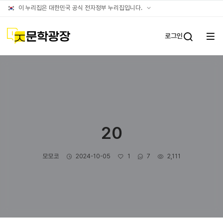
글틴
공식
이 누리집은 대한민국 공식 전자정부 누리집입니다.
누리집
확인방법
문학광장
로그인
전체
통합검
메뉴
열기
20
작성자
작성일
좋아요
댓글수
조회수
모모코
2024-10-05
1
7
2,111