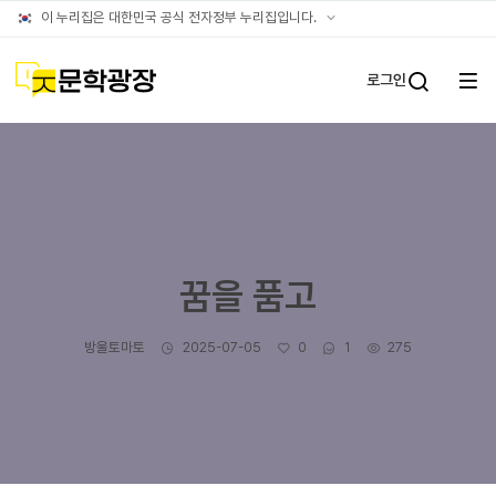
글틴
공식
이 누리집은 대한민국 공식 전자정부 누리집입니다.
누리집
확인방법
문학광장
로그인
전체
통합검
메뉴
열기
꿈을 품고
작성자
작성일
좋아요
댓글수
조회수
방울토마토
2025-07-05
0
1
275