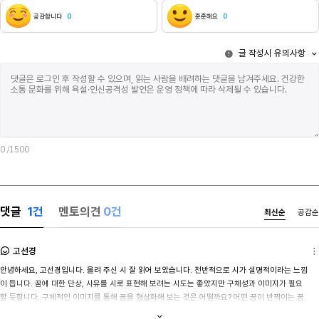
서사시에 선크
거라는 깨달음
공감합니다
0
훈훈해요
0
죽음이 어딘가
있지요 나는 
글 작성시 유의사항
먹고 AI 생
비관할 것입니
권을 들고 문
제목만 보고 
있다 나는 고
움직이지 않는
디톡스를 위해
이제 갑시다. 
0
/1500
집으로 가셔요.
할머니, 죽음을
가고 싶어. 나
그 구조물을 
댓글
1
건
멘토의견
0건
최신순
공감순
없었다 집에 가
만났다 내 귓가
너 진짜 오랜
고선경
하고 있죠, 
안녕하세요, 고선경입니다. 올려 주신 시 잘 읽어 보았습니다. 전반적으로 시가 설명적이라는 느낌
보였다 그이는
이 듭니다. 꿈에 대한 단상, 사유를 시로 표현해 보려는 시도는 좋았지만 구체성과 이미지가 필요
오르다 몇 번
할 듯합니다. 구체적인 이미지를 통해 꿈을 형상화해 보는 것은 어떨까요? 어떤 꿈이 반짝이는 꿈
손을 흔들고 
일까요? 반짝이지 않는 꿈도 있을까요? 두루 생각해 보시길 바라겠습니다. 잘 읽었습니다.
골목길로 사라
내용