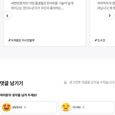
새면반항적인 어떤 물결들은귓바퀴를 거슬러 넓게
까마득하게 알
퍼지고는 한다누군가가 자신이 좋아하는
아닙니다 제 
음악이라며소심한 파동의 뭉치를 내민다그가 귀를
뒤집어씌울 수
닫았을 때 그 틈으로 새는 것과는 달리어떻게 알았냐는
것인가, 라는
말그걸 엿듣냐는 말혹은 새어나갈 파동에 대한
선택권이 있다
Next
Previous
불안반항해선 안된다는 지극히도 자명한 명제역과
질문에 답할 
대우를 사용하지 않고 증명하시오(단, 반례를 들 수
슈퍼마켓 아주
없다.)답지는 지나치게 얇다새어나가도록 두면
앞에서 자신이
6개월된 러시안블루
드시코
안된다물이 샌다새어나온 물은 전선을
하곤 했다 구
침식시키고전기가 샌다새어나온 전기는 무엇을 새게
아주머니의 눈
하는가녹슨 헤드셋 같은 것들그는 반항적인 물결들을
이기적인 마음
붙잡는다반항이므로 흩어졌을 것아무도 듣지 못했을
가게 한 일을
것파동의 자신감을 앗는다밖으로 나가지 않기를
간지러운 죄책
염원하며새어나가도록 두면-이기에
에어컨 아니 
역겨움과 입 냄새가
때쯤 발화자가
변화를 준다 
댓글 남기기
로그인후 댓글을 남기실 수있습니다.
입을 뗀다 나는
개가 나처럼 공
여러분의 생각을 남겨 주세요!
번에 책 다섯 
삐질삐질 흘리
먼저 일어나시
감동했어요
0
최고에요
0
하고 싶은 말