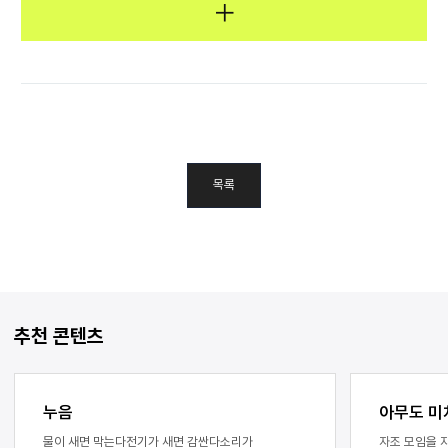
목록
추천 콘텐츠
누음
아무도 미
물이 새면 막는다전기가 새면 감싼다소리가
자조 모임을 