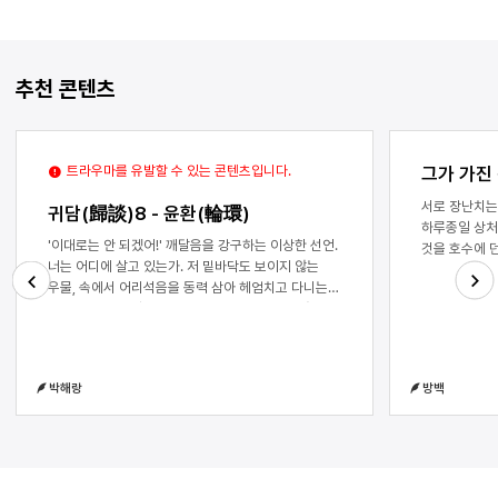
추천 콘텐츠
트라우마를 유발할 수 있는 콘텐츠입니다.
그가 가진
서로 장난치는
귀담(歸談)8 - 윤환(輪環)
하루종일 상처
'이대로는 안 되겠어!' 깨달음을 강구하는 이상한 선언.
것을 호수에 
너는 어디에 살고 있는가. 저 밑바닥도 보이지 않는
올려두기 마주
우물, 속에서 어리석음을 동력 삼아 헤엄치고 다니는
물구나무 서기
것이다. 어떻게 알고 있는 거지, 어둠도 보이지 않는
미끄럼틀까지 
Next
Previous
세계에서 그것을 깨달았다는 것은, 금기를 저지른
사이에 끼고 
불쌍한 영혼아.원형 감옥 속에는 공기가 흐르지
사랑해도 지치
않는다. 따라서 바람이 없다. 그런데 파도는 친다.
소년의 강아지
박해랑
방백
이상한 일이다. 누군가 금기가 뭔지 알려준 거지? '너는
먼 유원지까지
갇혀 있지 않다, 내딛는 발이 바로 네 것이다.' 아래서
못한다 강아지
들린다. 어쩌다가 너는 거꾸로 서있는가. 발차기를
때문에 내게 
하며 허우적대며, 팔과 다리는 소리친다. '파도여
왼쪽 다리와 
일어라.'벽에 부딪히는 파도는 결국 침식이라는 좋은
젖어가며 주워