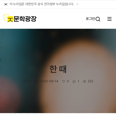
글틴
공식
이 누리집은 대한민국 공식 전자정부 누리집입니다.
누리집
확인방법
문학광장
로그인
전체
통합검
메뉴
열기
한 때
작성자
작성일
좋아요
댓글수
조회수
모든날
2025-09-14
0
1
222