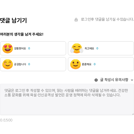
능력을 갖고 있지. 박혀 있는 돌이라도 깎아 먹은
놀이가 끝난 
흔적이 있어, 곧 박살이 나겠군. 하나 둘씩 빠져나가는
무엇을 해야 
돌, 을 쫓아 달려가는 우물(愚). 너는 다시 떨어짐을
돼요. 사랑해서
경험하는 것이다. 떨어짐은 유체이탈을 해제하는
댓글 남기기
로그인후 댓글을 남기실 수있습니다.
마법의 주문.졸졸 흘러 나가는 물은, 밑바닥에
안착시키는군. 너는 내가 된다. 원래의 너로 나는
여러분의 생각을 남겨 주세요!
돌아가는 것이다. 물먹어 부어오른 손을 얼굴에 댄다,
만져진다. 전기가 통하듯 저린 발바닥을 땅에 딛는다,
서진다. 내가 이대로 쓰러지기도 전에 무너져 내리는
감동했어요
0
최고에요
0
나의 어리석은 세상.빛, 미쳐버릴 듯이 밝은 빛은 눈을
부신다. 미칠 광 자의 광이 빛 광 자로 헷갈릴 정도의
허탈함. 어둠이랑 다를 바가 없는 것이다. 아는 것 없는
공감합니다
0
훈훈해요
0
그대로, 우물(愚)을 과도하게 마신, 아아 정녕
깨달음이란 존재하지 않는 것인가. 빛이 깨달음이
글 작성시 유의사항
아니라면, 난 왜 내 세상을 부쉈는가.금기를 알려준
이에게 찾아가 보자. 너는 누구냐! '죽음이올시다.' 내가
죽은 거냐! '죽기 직전이었소이다.' 그럼 산 것이냐!
'생사의 갈림길은 누구나 좋아하는 것 아니겠소?' 그
말이 옳다! 그래서 내가 죽었을까 살았을까. '너'는
죽었다, '나'는 살았다. 좋을대로 생각하도록, 열린
결말도 누구나 좋아하는 것 아니겠나?깨달음이란 없는
것을 깨달은 것은 얼마나 모순적인가. 세상의 무너짐은
0
/1500
창조일 뿐이고 죽음은 삶의 일부라는 것이다. 다시
떨어지고 싶은 생각이 들면, 옥상으로 올라가라. 눈을