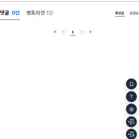
감고 앞으로 달려라. 웃어라. 그렇다. (당신은 죽는다.
이제 이 시는 당신이 읽을 수 없는 것이다.)
댓글
0
건
멘토의견
1건
최신순
공감순
(장례식인가. 육개장 냄새가 코를 찌른다. 당신은
어디에 있는가, 움직일 수조차 없는 관 속에 떠 있다.
누가 움직이지 말라고 하지 않았는데도 움직이지 않고
1
있다. 어둠조차 볼 수 없도록 눈을 감고 있다. 당신은
처음
이전
다음
마지막
누구냐? 당신은 어리석음에서 헤엄치고 있다.)