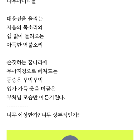
나무아미타불
대웅전을 울리는
저음의 목소리와
쉼 없이 들려오는
아득한 염불소리
손짓하는 꿈나라에
무아지경으로 빠져드는
동승은 꾸벅꾸벅
입가 가득 웃음 머금은
부처님 모습만 아른거린다.
------------
너무 이상한가? 너무 상투적인가? -_-