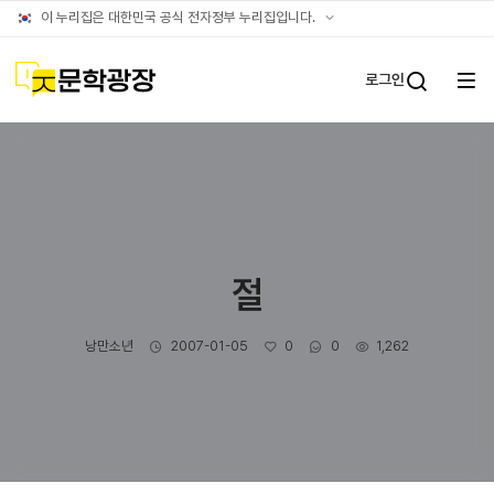
글틴
공식
이 누리집은 대한민국 공식 전자정부 누리집입니다.
누리집
확인방법
문학광장
로그인
전체
통합검
메뉴
열기
절
작성자
작성일
좋아요
댓글수
조회수
낭만소년
2007-01-05
0
0
1,262