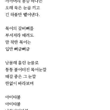
까까머리 동승 하나는
오래 묵은 눈곱 끼고
긴 하품만 뱉어낸다.
목어의 갈비뼈를
부셔져라 때려도
맘 착한 목어는
입만 뻐금뻐금
남몰래 흘린 눈물로
퉁퉁 불어터진 목어눈깔
때갈 좋은 그 눈깔
한없이 바라보며
아미타불
아미타불