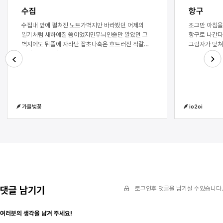
수집
항구
수집내 앞에 펼쳐진 노트가벽지만 바라봤던 어제의
조그만 아침을 
일기처럼 새하얘질 쯤이었지민무늬인줄만 알았던 그
항구로 나간다
벽지에도 뒤뜰에 자라난 잡초나혹은 흐트러진 적갈색
그림자가 덮쳐
자갈돌처럼 미학이 숨어있었고그걸 탐구하고 있었단
피해라고 소리
말야그렇지만 단어들은 텅 비어버렸던거야문득 나의
장엄한 파도를
낡은 잠옷이 중력의 영향을 점차 받아가고
줄어있다) 그는
Next
Previous
있다늘어진다 이것을 숫제 느낄 수 있었고 난 잠옷
포자덩이의 점
주머니를 뒤적거렸지그러나 주머니 속 세계에 짚이는
빵을 적신다)
게 없어열지 않은 입은 말라가고창에 부딪히는 분수의
가을벚꽃
io2oi
하늘색 선율과 함께 젖어가고 싶어서또다시 환복의
무게를 진다축적된 향기를 모조리 써버렸기에그 많던
것이 선풍기 바람에 날아가버렸는지 더위에
말라버렸는지 그건 모를 일이지 단지 나에게는폐포가
다시 부풀새로운 냄새가 필요했다저절로 한 손이 코로
다가가며 몸이 움츠려지는입을 벌리는 것 만으로도
유독해질 것만 같은 것일지라도그 질긴 고약함을
음미하고 싶었다거리에서 누구도 바라보지 않는
화려한 백색의 옷을 입고난 그렇게 누군가의 냄새를
댓글 남기기
로그인후 댓글을 남기실 수있습니다.
주워담고 있었어금세 적셔지고 말아
여러분의 생각을 남겨 주세요!