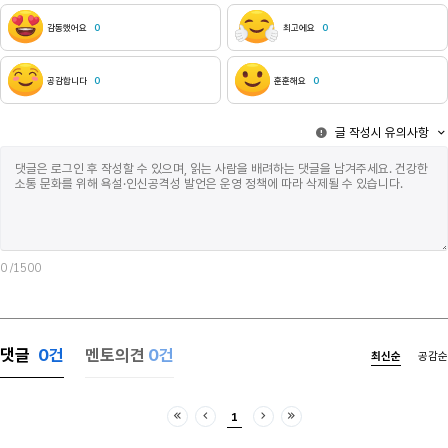
감동했어요
0
최고에요
0
공감합니다
0
훈훈해요
0
글 작성시 유의사항
0
/1500
댓글
0
건
멘토의견
0건
최신순
공감순
1
처음
이전
다음
마지막