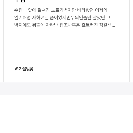
수집내 앞에 펼쳐진 노트가벽지만 바라봤던 어제의
일기처럼 새하얘질 쯤이었지민무늬인줄만 알았던 그
벽지에도 뒤뜰에 자라난 잡초나혹은 흐트러진 적갈색
자갈돌처럼 미학이 숨어있었고그걸 탐구하고 있었단
말야그렇지만 단어들은 텅 비어버렸던거야문득 나의
낡은 잠옷이 중력의 영향을 점차 받아가고 있다늘어진다
이것을 숫제 느낄 수 있었고 난 잠옷 주머니를
뒤적거렸지그러나 주머니 속 세계에 짚이는 게 없어열지
가을벚꽃
않은 입은 말라가고창에 부딪히는 분수의 하늘색 선율과
함께 젖어가고 싶어서또다시 환복의 무게를 진다축적된
향기를 모조리 써버렸기에그 많던 것이 선풍기 바람에
날아가버렸는지 더위에 말라버렸는지 그건 모를 일이지
단지 나에게는폐포가 다시 부풀새로운 냄새가
필요했다저절로 한 손이 코로 다가가며 몸이
움츠려지는입을 벌리는 것 만으로도 유독해질 것만 같은
것일지라도그 질긴 고약함을 음미하고 싶었다거리에서
누구도 바라보지 않는 화려한 백색의 옷을 입고난 그렇게