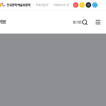
유튜브
문학광장
채널문장
팟빵
주요사업
아르코소식
인스타그램
인스타그램
이브
로그인
전체
통합검
메뉴
열기