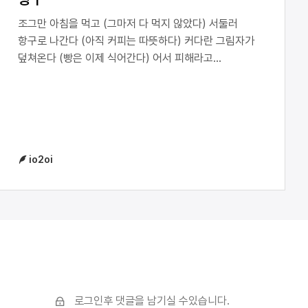
조그만 아침을 먹고 (그마저 다 먹지 않았다) 서둘러
항구로 나간다 (아직 커피는 따뜻하다) 커다란 그림자가
덮쳐온다 (빵은 이제 식어간다) 어서 피해라고
소리치지만 (이제 커피도 식어간다) 그 장엄한 파도를
어찌 피할 수 있으리 (커피는 반쯤 줄어있다) 그는 영원히
그곳에 서 있다 (빵은 포자덩이의 점심) 곧 모든 것이
흩뿌려진다 (커피는 빵을 적신다)
io2oi
로그인후 댓글을 남기실 수있습니다.