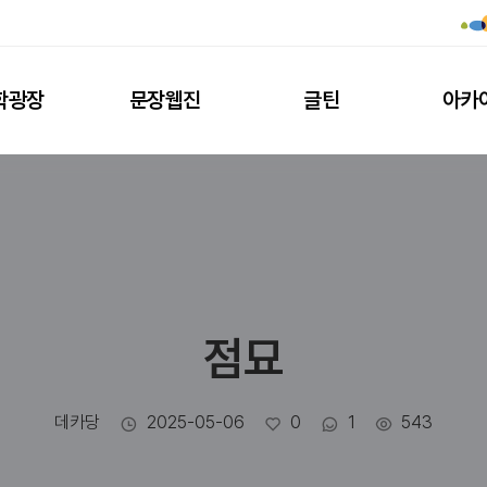
학광장
문장웹진
글틴
아카
점묘
작성자
작성일
좋아요
댓글수
조회수
데카당
2025-05-06
0
1
543