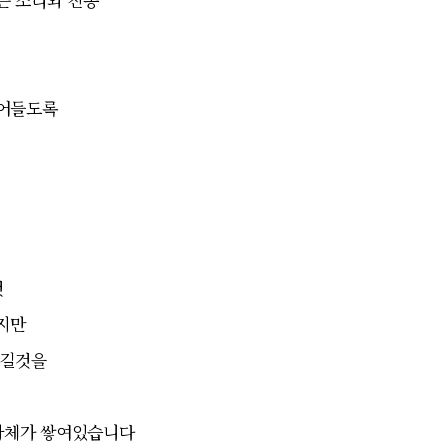
배어들도록
것
지만
생길것을
 사체가 쌓여있습니다