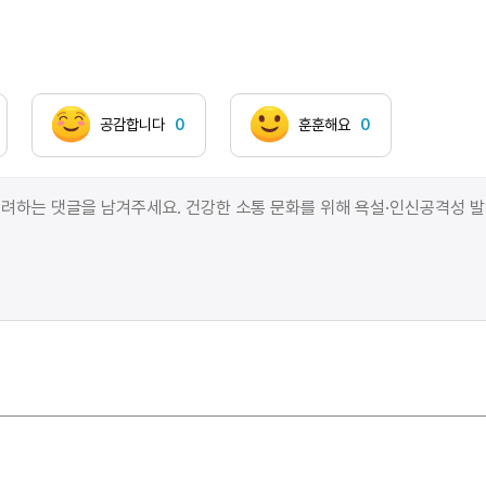
누군가의 냄새를 주워담고 있었어금세 적셔지고 말아
공감합니다
0
훈훈해요
0