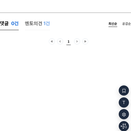
집으로 가셔요.
할머니, 죽음을
가고 싶어. 나
그 구조물을 
댓글
0
건
멘토의견
1건
최신순
공감순
없었다 집에 가
만났다 내 귓가
너 진짜 오랜
1
하고 있죠, 
처음
이전
다음
마지막
보였다 그이는
오르다 몇 번
손을 흔들고 
골목길로 사라