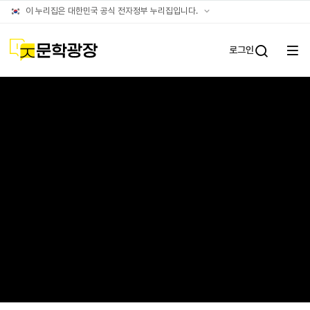
글틴
공식
이 누리집은 대한민국 공식 전자정부 누리집입니다.
누리집
확인방법
문학광장
로그인
전체
통합검
메뉴
열기
걷는 연습*
작성자
작성일
좋아요
댓글수
조회수
방백
2025-12-03
0
1
738