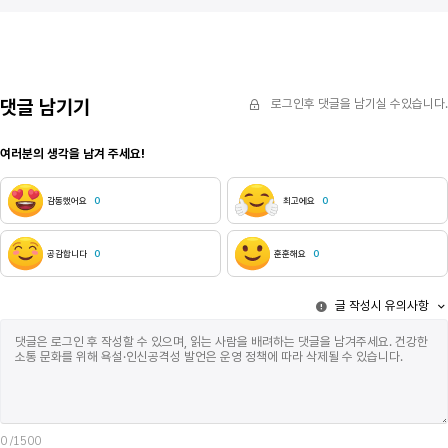
붙잡는다반항이므로 흩어졌을 것아무도 듣지 못했을
가게 한 일을
것파동의 자신감을 앗는다밖으로 나가지 않기를
간지러운 죄책
염원하며새어나가도록 두면-이기에
에어컨 아니 
역겨움과 입 냄새가
때쯤 발화자가
변화를 준다 
댓글 남기기
로그인후 댓글을 남기실 수있습니다.
입을 뗀다 나는
개가 나처럼 공
여러분의 생각을 남겨 주세요!
번에 책 다섯 
삐질삐질 흘리
먼저 일어나시
감동했어요
0
최고에요
0
하고 싶은 말
서사시에 선크
거라는 깨달음
공감합니다
0
훈훈해요
0
죽음이 어딘가
있지요 나는 
글 작성시 유의사항
먹고 AI 생
비관할 것입니
권을 들고 문
제목만 보고 
있다 나는 고
움직이지 않는
디톡스를 위해
이제 갑시다. 
0
/1500