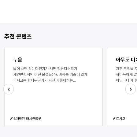
추천 콘텐츠
누음
아무도 미
물이 새면 막는다전기가 새면 감싼다소리가
자조 모임을 
새면반항적인 어떤 물결들은귓바퀴를 거슬러 넓게
까마득하게 알
퍼지고는 한다누군가가 자신이 좋아하는
아닙니다 제 
음악이라며소심한 파동의 뭉치를 내민다그가 귀를
뒤집어씌울 수
닫았을 때 그 틈으로 새는 것과는 달리어떻게 알았냐는
것인가, 라는
말그걸 엿듣냐는 말혹은 새어나갈 파동에 대한
선택권이 있다
Next
Previous
불안반항해선 안된다는 지극히도 자명한 명제역과
질문에 답할 
대우를 사용하지 않고 증명하시오(단, 반례를 들 수
슈퍼마켓 아주
없다.)답지는 지나치게 얇다새어나가도록 두면
앞에서 자신이
6개월된 러시안블루
드시코
안된다물이 샌다새어나온 물은 전선을
하곤 했다 구
침식시키고전기가 샌다새어나온 전기는 무엇을 새게
아주머니의 눈
하는가녹슨 헤드셋 같은 것들그는 반항적인 물결들을
이기적인 마음