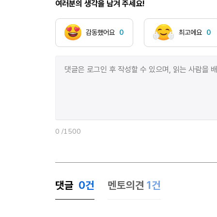
아버지를 낳고 싶다 무섭다 두렵다 불타오른다 모든 것이
여러분의 생각을 남겨 주세요!
아버지가 내 안에서 나오지 않으신다 나는 절망 속에서
비 갠 뒤 날카로운 집으로 가득 찬 진흙 속에서 무화과
감동했어요
0
최고에요
0
나무들이 쓰러져가는 숯불 속에서 미워하고 있다
죽어가고 있다 사랑하기 위해서 지옥으로 돌아가기
위해서
0
/1500
댓글
0
건
멘토의견
1건