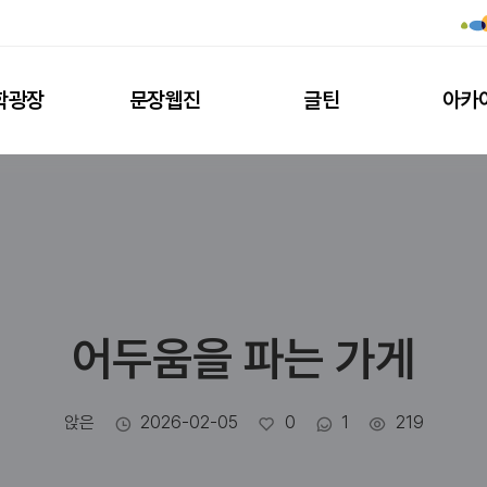
학광장
문장웹진
글틴
아카
어두움을 파는 가게
작성자
작성일
좋아요
댓글수
조회수
앉은
2026-02-05
0
1
219