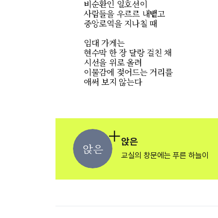
비순환인 일호선이
사람들을 우르르 내뱉고
중앙로역을 지나칠 때
임대 가게는
현수막 한 장 달랑 걸친 채
시선을 위로 올려
이물감에 젖어드는 거리를
애써 보지 않는다
앉은
앉은
교실의 창문에는 푸른 하늘이