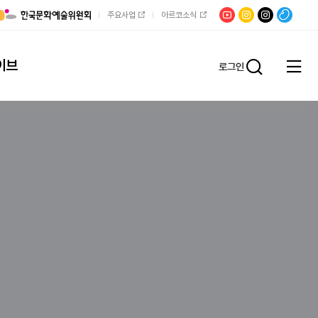
유튜브
문학광장
채널문장
팟빵
주요사업
아르코소식
인스타그램
인스타그램
이브
로그인
전체
통합검
메뉴
열기