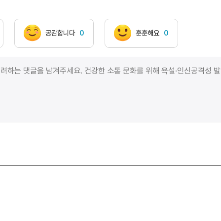
편해지려나. 화산의 다른 말은 솟구치고 싶은
욕망일텐데. 떨어지면 죽게 되리라. 죽고 싶어라.
솟구침의 다음 단계는 모르는 사람이 없을 정도이니.
공감합니다
0
훈훈해요
0
10만 명 중에 25.2명만이 현자라는 것이다.세상은
퍼즐이다. 절대로 맞출 수 없는 퍼즐. 세상을 퍼즐로서 본
사나이는 이미 죽었다. 우리는 잘도 절망의 퍼즐을
가지고 놀고 있다. 땅이 부풀어 올랐다. 퍼즐로서 효용이
있나? 아니, 전조(前兆)다. 땅이 흔들린다. 더 조각이 난
퍼즐들, 이미 맞출 수가 없는 생각들.뜨겁고 새빨간
무언가. 달려나온다. 쓸어버려라 더 이상 나는
지켜보기만 할 수 없다. 대의 정신이라는 명분으로,
학살을 단행하는 나는 반사회성 정신병자. 입을 다물고,
뜬눈으로, 머리채를 쥐어뜯어라. 역지사지(易地思之)의
가치는 여기서 빛을 발하지!이제 각이 없어진 세상,
부드럽고 조화롭고 곡선미 가득한. 두 원을 맞대어 보자.
모든 점에서 만나기 위해서는 같을밖에 없다. 내가 원한
게 겨우 이런 거야? 다 똑같은 얼굴을 한 괴물들이
쳐다보다. 무섭다, 같은 것은 섬뜩한 두려움을 불러오는