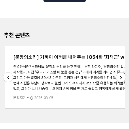
추천 콘텐츠
[문장의소리] 기꺼이 어깨를 내어주는 l 854화 '최책근' wit
안녕하세요? 소라님들. 문학의 소리를 듣고 전하는 문학 라디오, '문장의소리'입니다. 저는 DJ 황인찬입니다. 최근 신작을 낸 작가를 모셔 책과 작가의 이야기를 들어보는 코너 &lsquo;최책근&rsquo;. 오늘 이 시간에는 4년 만에 두 번째 시집 『어깨에 머리를 기대던 시절』로 돌아오신 고명재 시인님 모셨습니다. [작가소개] ㅇ 고명재 
시작했다. 시집 『우리가 키스할 때 눈을 감는 건』 『어깨에 머리를 기대던 시절』, 산문집 『너무 보고플 땐 눈이 온다』 등이 있다. [방송내용] 00:00 오프닝 '미니 픽션 - 소리와 문장 다섯 번째 이야기' 00:53 어깨가 커진 오늘의 손님, 고명재 시인 02:15 part 1. 4년 만의 새 시집, 기대는 마음과 
그리고 다음 발걸음 39:43 마무리 '고명재 시인에게 문장의소리란?' 43:57 끝인사 [주요내용] Q1. 4년 만에 나온 시집이에요. 지금의 흐름으로 보면 오래 걸렸다고 볼 수 있는데, 어떤 마음으로 작업하신 시집일까요? A. 고명재 시인 : 이번 시집이 4년 만인데요. 사실 빨리 내고 싶지가 않았던 것 같아요. 제가 원래 좀 더디기도 했고, 편수도 생각보다 많지 않았어요. 저는 되게 과작이거든요. 느리고 빨리 쓰지도 못하고
번째 시집은 부담이 생각보다 훨씬 크게 느껴지더라고요. 요즘 유행하는 회귀물처럼 삶의 형식을 다시 살아내는 느낌이 들었어요. '이번엔 좀 똑바로 살아야지' 하는 마음이요. 주변에 자문을 많이 구했는데, 
Previous
Next
됐고, 그러다 보니 나중에는 오히려 손에 힘을 뺀 채로 즐겁고 행복하게 쓰게 됐던 것 같아요. Q2. 작가님의 시집은 몸과 몸이 접촉하는 느낌의 제목들인데요. 『어깨에 머리를 기대던 시절』이란 제목에 어떤 마음을 담으셨나요? A. 고명재 시인 : 예전부터 저는 신체 부위 중에 어깨를 되게 좋아했거든요. 근데 이제 글을 쓰면서 예전에도 많이 생각을 했는데 인간한테 있는 몇 안 되는 '처마 부
문장지기
2026-08-05