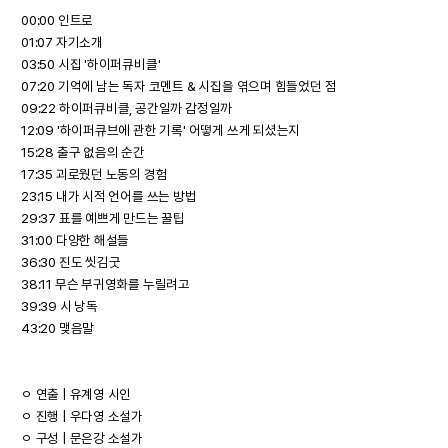
00:00 인트로
01:07 자기소개
03:50 시집 '하이퍼큐비클'
07:20 기억에 남는 독자 코멘트 & 시집을 엮으며 힘들었던 점
09:22 하이퍼큐비클, 공간일까 감정일까
12:09 '하이퍼큐브에 관한 기록' 어떻게 쓰게 되셨는지
15:28 출구 없음의 순간
17:35 괴로웠던 노동의 경험
23:15 내가 시적 언어를 쓰는 방법
29:37 표를 예쁘게 만드는 꿀팁
31:00 다양한 해설들
36:30 진도 씻김굿
38:11 무슨 부귀영화를 누릴려고
39:39 시 낭독
43:20 맺음말
ㅇ 연출 | 유계영 시인
ㅇ 진행 | 우다영 소설가
ㅇ 구성 | 문은강 소설가