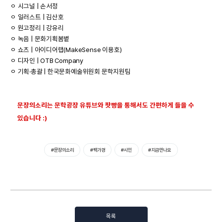
ㅇ 시그널 | 손서정
ㅇ 일러스트 | 김산호
ㅇ 원고정리 | 강유리
ㅇ 녹음 | 문화기획봄볕
ㅇ 쇼츠 | 아이디어랩(MakeSense 이용호)
ㅇ 디자인 | OTB Company
ㅇ 기획·총괄 | 한국문화예술위원회 문학지원팀
문장의소리는 문학광장 유튜브와 팟빵을 통해서도 간편하게 들을 수
있습니다 :)
#문장의소리
#백가경
#시인
#지금만나요
목록