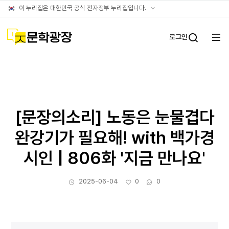
아카이브
공식
이 누리집은 대한민국 공식 전자정부 누리집입니다.
누리집
확인방법
문학광장
로그인
전체
통합검
메뉴
열기
[문장의소리] 노동은 눈물겹다
완강기가 필요해! with 백가경
시인 | 806화 '지금 만나요'
작성일
좋아요
댓글수
2025-06-04
0
0