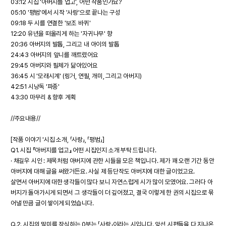
03:12 시집 '아버지를 업고', 어떤 작품인가요?
05:10 '평범'에서 시작 '사랑'으로 끝나는 구성
09:18 두 시를 연결한 '보조 바퀴'
12:20 유년을 떠올리게 하는 '자귀나무' 향
20:36 아버지의 발톱, 그리고 내 아이의 발톱
24:43 아버지의 앞니를 깨트렸어요
29:45 아버지와 필체가 닮아있어요
36:45 시 '모래시계' (링거, 연필, 개미, 그리고 아버지)
42:51 시낭독 '파종'
43:30 마무리 & 향후 계획
//주요내용//
[작품 이야기 '시집 소개, 「사랑」, 「평범」]
Q1. 시집 『아버지를 업고』 어떤 시집인지 소개 부탁 드립니다.
· 채길우 시인 : 제목처럼 아버지에 관한 시들을 모은 책입니다. 제가 꽤 오랜 기간 동안
아버지에 대해 글을 써왔거든요. 사실 제 등단작도 아버지에 대한 글이었고요.
살면서 아버지에 대한 생각들이 많다 보니 자연스럽게 시가 많이 모였어요. 그러다 아
버지가 돌아가시게 되면서 그 생각들이 더 깊어졌고, 결국 이렇게 한 권의 시집으로 묶
어낼 만큼 글이 쌓이게 되었습니다.
Q.2. 시집의 말미를 장식하는 0부는 「사랑」이라는 시입니다. 앞선 시편들을 다 지나온