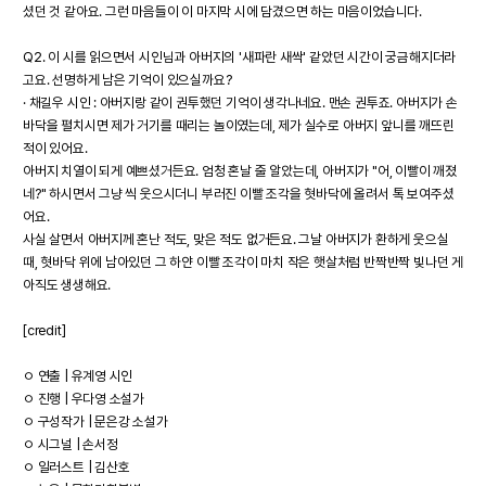
셨던 것 같아요. 그런 마음들이 이 마지막 시에 담겼으면 하는 마음이었습니다.
Q2. 이 시를 읽으면서 시인님과 아버지의 '새파란 새싹' 같았던 시간이 궁금해지더라
고요. 선명하게 남은 기억이 있으실까요?
· 채길우 시인 : 아버지랑 같이 권투했던 기억이 생각나네요. 맨손 권투죠. 아버지가 손
바닥을 펼치시면 제가 거기를 때리는 놀이였는데, 제가 실수로 아버지 앞니를 깨뜨린
적이 있어요.
아버지 치열이 되게 예쁘셨거든요. 엄청 혼날 줄 알았는데, 아버지가 "어, 이빨이 깨졌
네?" 하시면서 그냥 씩 웃으시더니 부러진 이빨 조각을 혓바닥에 올려서 톡 보여주셨
어요.
사실 살면서 아버지께 혼난 적도, 맞은 적도 없거든요. 그날 아버지가 환하게 웃으실
때, 혓바닥 위에 남아있던 그 하얀 이빨 조각이 마치 작은 햇살처럼 반짝반짝 빛나던 게
아직도 생생해요.
[credit]
ㅇ 연출 | 유계영 시인
ㅇ 진행 | 우다영 소설가
ㅇ 구성작가 | 문은강 소설가
ㅇ 시그널 | 손서정
ㅇ 일러스트 | 김산호