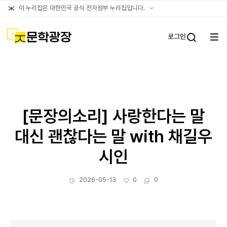
아카이브
공식
이 누리집은 대한민국 공식 전자정부 누리집입니다.
누리집
확인방법
문학광장
로그인
전체
통합검
메뉴
열기
[문장의소리] 사랑한다는 말
대신 괜찮다는 말 with 채길우
시인
작성일
좋아요
댓글수
2026-05-13
0
0