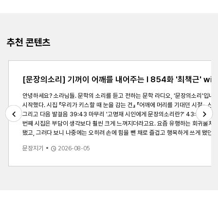
추천 콘텐츠
[문장의소리] 기꺼이 어깨를 내어주는 l 854화 '최책근' wit
안녕하세요? 소라님들. 문학의 소리를 듣고 전하는 문학 라디오, '문장의소리'입니다. 저는 DJ 황인찬입니다. 최근 신작을 낸 작가를 모셔 책과 작가의 이야기를 들어보는 코너 &lsquo;최책근&rsquo;. 오늘 이 시간에는 4년 만에 두 번째 시집 『어깨에 머리를 기대던 시절』로 돌아오신 고명재 시인님 모셨습니다. [작가소개] ㅇ 고명재 
시작했다. 시집 『우리가 키스할 때 눈을 감는 건』 『어깨에 머리를 기대던 시절』, 산문집 『너무 보고플 땐 눈이 온다』 등이 있다. [방송내용] 00:00 오프닝 '미니 픽션 - 소리와 문장 다섯 번째 이야기' 00:53 어깨가 커진 오늘의 손님, 고명재 시인 02:15 part 1. 4년 만의 새 시집, 기대는 마음과 
그리고 다음 발걸음 39:43 마무리 '고명재 시인에게 문장의소리란?' 43:57 끝인사 [주요내용] Q1. 4년 만에 나온 시집이에요. 지금의 흐름으로 보면 오래 걸렸다고 볼 수 있는데, 어떤 마음으로 작업하신 시집일까요? A. 고명재 시인 : 이번 시집이 4년 만인데요. 사실 빨리 내고 싶지가 않았던 것 같아요. 제가 원래 좀 더디기도 했고, 편수도 생각보다 많지 않았어요. 저는 되게 과작이거든요. 느리고 빨리 쓰지도 못하고
번째 시집은 부담이 생각보다 훨씬 크게 느껴지더라고요. 요즘 유행하는 회귀물처럼 삶의 형식을 다시 살아내는 느낌이 들었어요. '이번엔 좀 똑바로 살아야지' 하는 마음이요. 주변에 자문을 많이 구했는데, 
Previous
Next
됐고, 그러다 보니 나중에는 오히려 손에 힘을 뺀 채로 즐겁고 행복하게 쓰게 됐던 것 같아요. Q2. 작가님의 시집은 몸과 몸이 접촉하는 느낌의 제목들인데요. 『어깨에 머리를 기대던 시절』이란 제목에 어떤 마음을 담으셨나요? A. 고명재 시인 : 예전부터 저는 신체 부위 중에 어깨를 되게 좋아했거든요. 근데 이제 글을 쓰면서 예전에도 많이 생각을 했는데 인간한테 있는 몇 안 되는 '처마 부
문장지기
2026-08-05