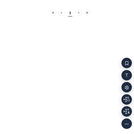
1
처음
이전
다음
마지막