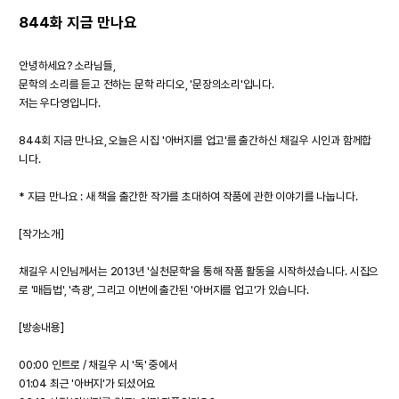
844화 지금 만나요
안녕하세요? 소라님들,
문학의 소리를 듣고 전하는 문학 라디오, '문장의소리'입니다.
저는 우다영입니다.
844회 지금 만나요, 오늘은 시집 '아버지를 업고'를 출간하신 채길우 시인과 함께합
니다.
* 지금 만나요 : 새 책을 출간한 작가를 초대하여 작품에 관한 이야기를 나눕니다.
[작가소개]
채길우 시인님께서는 2013년 '실천문학'을 통해 작품 활동을 시작하셨습니다. 시집으
로 '매듭법', '측광', 그리고 이번에 출간된 '아버지를 업고'가 있습니다.
[방송내용]
00:00 인트로 / 채길우 시 '독' 중에서
01:04 최근 '아버지'가 되셨어요