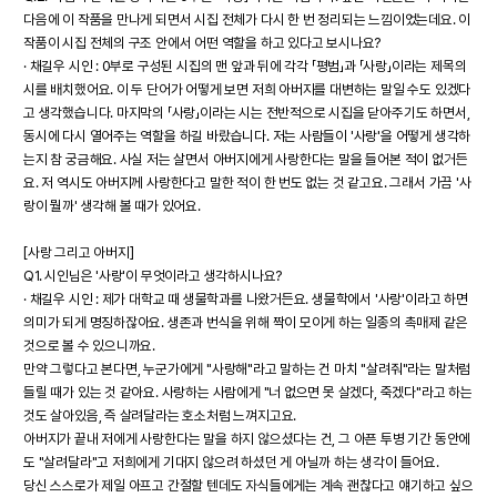
다음에 이 작품을 만나게 되면서 시집 전체가 다시 한 번 정리되는 느낌이었는데요. 이
작품이 시집 전체의 구조 안에서 어떤 역할을 하고 있다고 보시나요?
· 채길우 시인 : 0부로 구성된 시집의 맨 앞과 뒤에 각각 「평범」과 「사랑」이라는 제목의
시를 배치했어요. 이 두 단어가 어떻게 보면 저희 아버지를 대변하는 말일 수도 있겠다
고 생각했습니다. 마지막의 「사랑」이라는 시는 전반적으로 시집을 닫아주기도 하면서,
동시에 다시 열어주는 역할을 하길 바랐습니다. 저는 사람들이 '사랑'을 어떻게 생각하
는지 참 궁금해요. 사실 저는 살면서 아버지에게 사랑한다는 말을 들어본 적이 없거든
요. 저 역시도 아버지께 사랑한다고 말한 적이 한 번도 없는 것 같고요. 그래서 가끔 '사
랑이 뭘까' 생각해 볼 때가 있어요.
[사랑 그리고 아버지]
Q1. 시인님은 '사랑'이 무엇이라고 생각하시나요?
· 채길우 시인 : 제가 대학교 때 생물학과를 나왔거든요. 생물학에서 '사랑'이라고 하면
의미가 되게 명징하잖아요. 생존과 번식을 위해 짝이 모이게 하는 일종의 촉매제 같은
것으로 볼 수 있으니까요.
만약 그렇다고 본다면, 누군가에게 "사랑해"라고 말하는 건 마치 "살려줘"라는 말처럼
들릴 때가 있는 것 같아요. 사랑하는 사람에게 "너 없으면 못 살겠다, 죽겠다"라고 하는
것도 살아있음, 즉 살려달라는 호소처럼 느껴지고요.
아버지가 끝내 저에게 사랑한다는 말을 하지 않으셨다는 건, 그 아픈 투병 기간 동안에
도 "살려달라"고 저희에게 기대지 않으려 하셨던 게 아닐까 하는 생각이 들어요.
당신 스스로가 제일 아프고 간절할 텐데도 자식들에게는 계속 괜찮다고 얘기하고 싶으