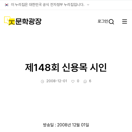
아카이브
공식
이 누리집은 대한민국 공식 전자정부 누리집입니다.
누리집
확인방법
문학광장
로그인
전체
통합검
메뉴
열기
제148회 신용목 시인
작성일
좋아요
댓글수
2008-12-01
0
6
방송일 : 2008년 12월 01일