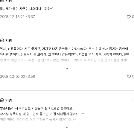
익명
헉;; 제가 올린 사연이 나오다니~ 히히^^
0
2008-12-18 21:43:37
익명
역시, 신용목이다. 시도 좋지만, 가지고 나온 음악을 보아라! ost다. 무슨 인디 냄새 풍기는 음악이 
아니란 말이다. 신용목의 를 보아라. 그 얼마나 감동적인가. 자고로 우리 시단, 서정의 전위다. 전위
란 바로 이런 것이다. 주접이란 단 1%도 없는 것이다. 그리하여 우리 시단 모든 껍데기들은 가라! 
알맹이만 남고! 이 겸손하고 나직한 목소리를 모두가 배우라!
내용
전체보기
0
2008-12-05 00:43:59
익명
방송내용에서 작가님들 시전문이 실려있으면 좋겠어요..

작가님 낭독하실 때 읽으면서 들으면 더 잘 이해될거 같아요..^^ 

귀를 귀울여 듣다가도 어떤 문장들은 놓치게 되거든요..^^

아아~방송 듣고 사면 되겠다..^^아아..그러면 되겠어요..!!
내용
전체보기