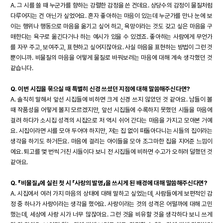
A. 그 시를 쓸 때 누군가를 향하는 강렬한 감정을 쓴 건데요. 상당수의 감정이 물질처럼
다루어지는 건 아닌가 싶었어요. 혼자 좋아하는 마음이 있는데 누군가를 만나 눈에 보
이는 행위나 행동으로 마음을 옮기고 싶어 하고, 욕망이라는 것도 갖고 싶은 마음을 구
매한다는 욕구로 옮긴다거나 하는 예시가 있을 수 있겠죠. 좋아하는 사람에게 무언가
를 자꾸 주고, 보여주고, 표현하고 싶어지잖아요. 사실 마음을 표현하는 방법이 그런 것
뿐이니까. 비물질의 마음을 어떻게 물질로 바꿔보려는 마음에 대해 계속 생각했던 것
같습니다.
Q. 이번 시집을 묶으실 때 특별히 신경 쓰셨던 지점에 대해 말씀해주신다면?
A. 솔직히 말해서 앞선 시집들에 비하면 크게 신경 쓰지 않았던 것 같아요. 남들이 볼
때 작품성을 어떻게 볼지 모르겠지만, 앞선 시집들에 수록하지 못했던 시들을 마음에
걸려 하다가 소시집 성격의 시집으로 저 역시 쉬어 간다는 마음을 가지고 모아본 거예
요. 시집이라면 시를 모아 두어야 하지만, 저는 집 없이 떠돌아다니는 시들의 집이라는
생각을 하기도 하거든요. 마음에 걸리는 아이들을 모아 조그마한 집을 지어준 느낌이
에요. 퇴고를 몇 번씩 거친 시들이다 보니 전 시집들에 비하면 수고가 오히려 덜했던 것
같아요.
Q. 『비물질』에 실린 첫 시 「사랑의 발명」을 쓰시게 된 배경에 대해 말씀해주신다면?
A. 시집에서 여러 가지 마음의 상태에 대해 말하고 싶었는데, 사람들에게 보편적인 감
정 중 하나가 사랑이라는 생각을 했어요. 사랑이라는 것의 성격은 어떨까에 대해 고민
했는데, 세상에 사랑 시가 너무 많잖아요. 그런 것을 비유할 것을 생각하다 보니 쓰게