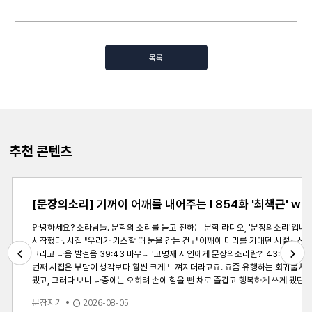
목록
추천 콘텐츠
[문장의소리] 기꺼이 어깨를 내어주는 l 854화 '최책근' wit
안녕하세요? 소라님들. 문학의 소리를 듣고 전하는 문학 라디오, '문장의소리'입니다. 저는 DJ 황인찬입니다. 최근 신작을 낸 작가를 모셔 책과 작가의 이야기를 들어보는 코너 &lsquo;최책근&rsquo;. 오늘 이 시간에는 4년 만에 두 번째 시집 『어깨에 머리를 기대던 시절』로 돌아오신 고명재 시인님 모셨습니다. [작가소개] ㅇ 고명재 
시작했다. 시집 『우리가 키스할 때 눈을 감는 건』 『어깨에 머리를 기대던 시절』, 산문집 『너무 보고플 땐 눈이 온다』 등이 있다. [방송내용] 00:00 오프닝 '미니 픽션 - 소리와 문장 다섯 번째 이야기' 00:53 어깨가 커진 오늘의 손님, 고명재 시인 02:15 part 1. 4년 만의 새 시집, 기대는 마음과 
그리고 다음 발걸음 39:43 마무리 '고명재 시인에게 문장의소리란?' 43:57 끝인사 [주요내용] Q1. 4년 만에 나온 시집이에요. 지금의 흐름으로 보면 오래 걸렸다고 볼 수 있는데, 어떤 마음으로 작업하신 시집일까요? A. 고명재 시인 : 이번 시집이 4년 만인데요. 사실 빨리 내고 싶지가 않았던 것 같아요. 제가 원래 좀 더디기도 했고, 편수도 생각보다 많지 않았어요. 저는 되게 과작이거든요. 느리고 빨리 쓰지도 못하고
번째 시집은 부담이 생각보다 훨씬 크게 느껴지더라고요. 요즘 유행하는 회귀물처럼 삶의 형식을 다시 살아내는 느낌이 들었어요. '이번엔 좀 똑바로 살아야지' 하는 마음이요. 주변에 자문을 많이 구했는데, 
Previous
Next
됐고, 그러다 보니 나중에는 오히려 손에 힘을 뺀 채로 즐겁고 행복하게 쓰게 됐던 것 같아요. Q2. 작가님의 시집은 몸과 몸이 접촉하는 느낌의 제목들인데요. 『어깨에 머리를 기대던 시절』이란 제목에 어떤 마음을 담으셨나요? A. 고명재 시인 : 예전부터 저는 신체 부위 중에 어깨를 되게 좋아했거든요. 근데 이제 글을 쓰면서 예전에도 많이 생각을 했는데 인간한테 있는 몇 안 되는 '처마 부
문장지기
2026-08-05