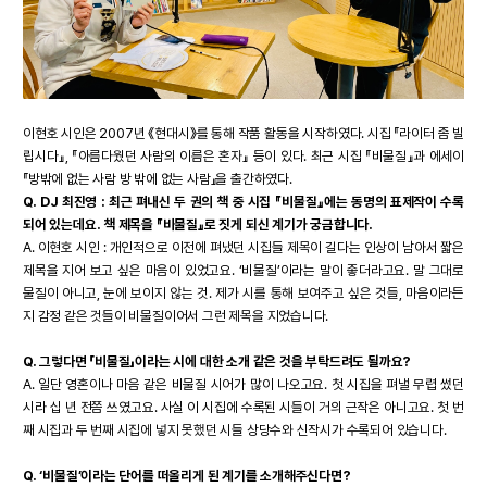
이현호 시인은 2007년 《현대시》를 통해 작품 활동을 시작하였다. 시집 『라이터 좀 빌
립시다』, 『아름다웠던 사람의 이름은 혼자』 등이 있다. 최근 시집 『비물질』과 에세이
『방밖에 없는 사람 방 밖에 없는 사람』을 출간하였다.
Q. DJ 최진영 : 최근 펴내신 두 권의 책 중 시집 『비물질』에는 동명의 표제작이 수록
되어 있는데요. 책 제목을 『비물질』로 짓게 되신 계기가 궁금합니다.
A. 이현호 시인 : 개인적으로 이전에 펴냈던 시집들 제목이 길다는 인상이 남아서 짧은
제목을 지어 보고 싶은 마음이 있었고요. ‘비물질’이라는 말이 좋더라고요. 말 그대로
물질이 아니고, 눈에 보이지 않는 것. 제가 시를 통해 보여주고 싶은 것들, 마음이라든
지 감정 같은 것들이 비물질이어서 그런 제목을 지었습니다.
Q. 그렇다면 「비물질」이라는 시에 대한 소개 같은 것을 부탁드려도 될까요?
A. 일단 영혼이나 마음 같은 비물질 시어가 많이 나오고요. 첫 시집을 펴낼 무렵 썼던
시라 십 년 전쯤 쓰였고요. 사실 이 시집에 수록된 시들이 거의 근작은 아니고요. 첫 번
째 시집과 두 번째 시집에 넣지 못했던 시들 상당수와 신작시가 수록되어 있습니다.
Q. ‘비물질’이라는 단어를 떠올리게 된 계기를 소개해주신다면?