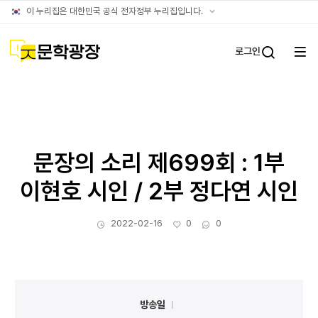
아카이브
공식
이 누리집은 대한민국 공식 전자정부 누리집입니다.
누리집
확인방법
문학광장
로그인
전체
통합검
메뉴
열기
문장의 소리 제699회 : 1부
이현호 시인 / 2부 정다연 시인
작성일
좋아요
댓글수
2022-02-16
0
0
방송일