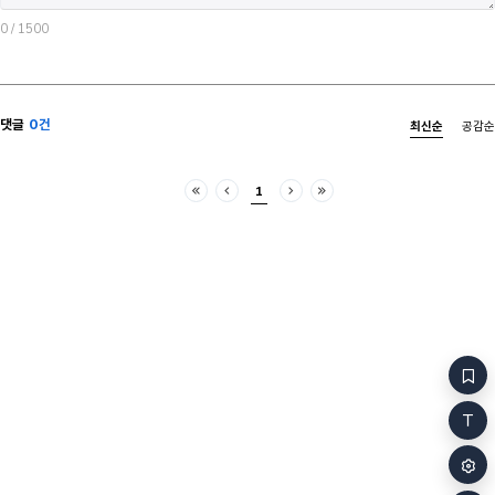
0
/ 1500
댓글
0건
최신순
공감순
1
처음
이전
다음
마지막