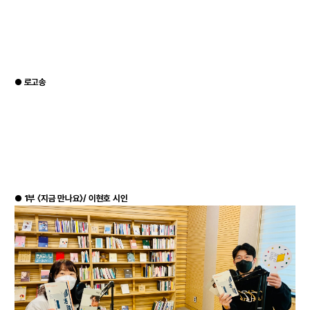
●
로고송
●
1부 〈지금 만나요〉/ 이현호 시인