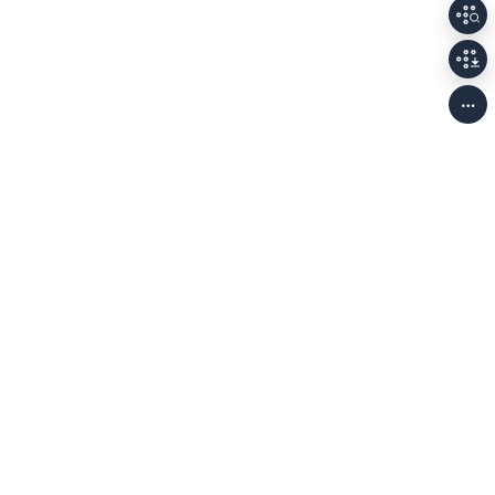
개인정보처리방침
저작권정책
이용안내
Family Sites
(58326) 전남광주통합특별시 나주시 빛가람로 640 (빛가람동 352)
한국문화예술위원회 대표전화
061-900-2100, 2200
사업자등록번호 208-82-
01138
munjang@arko.or.kr
,
TEL.061-900-2336, 2337
© 2026. Arts Council Korea. All Rights Reserved. 문학광장의 모든 콘텐츠는