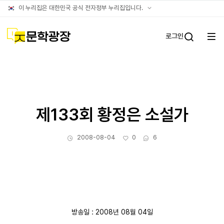
아카이브
공식
이 누리집은 대한민국 공식 전자정부 누리집입니다.
누리집
확인방법
문학광장
로그인
전체
통합검
메뉴
열기
제133회 황정은 소설가
작성일
좋아요
댓글수
2008-08-04
0
6
방송일 : 2008년 08월 04일