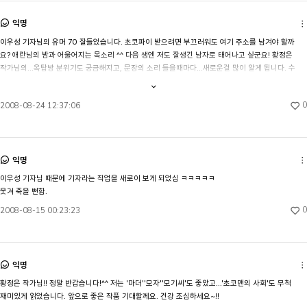
익명
이우성 기자님의 유머 70 잘들었습니다. 초코파이 받으려면 부끄러워도 여기 주소를 남겨야 할까
요? 애란님의 밤과 어울어지는 목소리 ^^ 다음 생엔 저도 잘생긴 남자로 태어나고 싶군요! 황정은 
작가님의...옥탑방 분위기도 궁금해지고, 문장의 소리 들을때마다...새로운걸 많이 알게 됩니다. 수
고하셨습니다.
내용
전체보기
0
2008-08-24 12:37:06
익명
이우성 기자님 때문에 기자라는 직업을 새로이 보게 되었심 ㅋㅋㅋㅋㅋ

웃겨 죽을 뻔함.
0
2008-08-15 00:23:23
익명
황정은 작가님!! 정말 반갑습니다!^^ 저는 '마더''모자''모기씨'도 좋았고...'초코맨의 사회'도 무척 
재미있게 읽었습니다. 앞으로 좋은 작품 기대할께요. 건강 조심하세요~!!