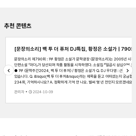
추천 콘텐츠
[문장의소리] 백 투 더 퓨처 DJ특집, 황정은 소설가 | 790회
문장의소리 제790회 : 1부 황정은 소설가 문학광장 〈문장의소리〉는 2005년 시작된 인터넷 문학 라디오 프로그램입니다. 2024년부터 연출 유계영 시인, 진행 우다영 소설가, 구성작가 문은강 소설가가 함께합니다. - 문학주간2024 , 백 투 더 퓨처 : 이전 &lsquo;문장의소리&rsquo;의 진행을 맡았던 작가들과 함께 이야기 나누어 보는 시간 황정은 소설가는 2005년 《경향신문》 신춘문예에
단편소설 「마더」가 당선되며 작품 활동을 시작하였다. 소설집 『일곱시 삼십이분 코끼리열차』, 『파씨의 입문』, 『아
● 1부 〈문학주간2024, 백 투 더 퓨처〉 / 황정은 소설가 Q. DJ 우다영 : 근황을 여쭤보고 싶습니다. A. 황정은 소설가 : 어떻게 지내고 있느냐 하면요. 마감해야 하는 소설이 있어서 초비상 상태로 하루 루틴을 꽉 채워 살고 있고요. 그밖에 매우 많은 일을 하며 지내고 있는데, 소설 쓰는 것 외에 소설 쓰는 사람이 하는 일 있지 않습니까. 읽고, 쓰고, 운동하고, 20년 만에 파마도 하고요. 그렇게 지내고
있습니다. Q. &lsquo;백 투 더 퓨처&rsquo;라는 제목을 듣고 어떠셨는지 궁금합니다. A. 왜지? 하는 생각을 가장 먼저 했고요. 제목을 지으신 분의 연령이 몹시 궁금해졌고요. 제가 백 투더 퓨쳐를 영화관에서 본 세대거든요. 우다영 작가님이 이걸 보셨을까 하는 생각도 했고요. 퓨처가 왜 백에 있지? 왜 그런 제목을 선택하셨을까? 그런 생각도 했고요. Q. &lsquo;문장의소리&rsquo; 첫 진행을 맡으신
Previous
Next
234회, 기억하시나요? A. 정확하게 기억 안 나요. 벌써 몇 년 전인지 모르겠네요. 그즈음에 첫 방송은 신나게 했고요. 오면서도 신났고, 하고
않은 것은 여전히 사람 대하는 것이 어렵다는 것이고요. 여전히 조심스럽고, 어려워요
관리자
2024-10-09