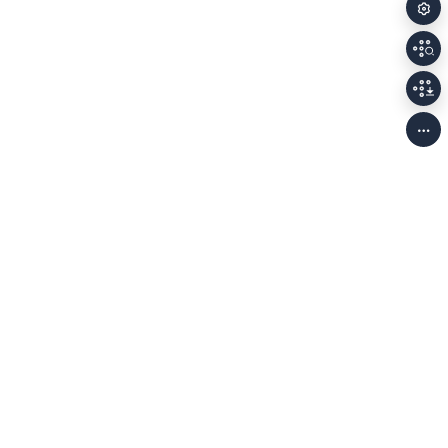
개인정보처리방침
저작권정책
이용안내
Family Sites
(58326) 전남광주통합특별시 나주시 빛가람로 640 (빛가람동 352)
한국문화예술위원회 대표전화
061-900-2100, 2200
사업자등록번호 208-82-
01138