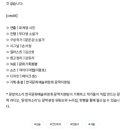
것 같습니다.
[credit]
ㅇ 연출 | 유계영 시인
ㅇ 진행 | 우다영 소설가
ㅇ 구성작가 | 문은강 소설가
ㅇ 시그널 | 손서정
ㅇ 일러스트 | 김산호
ㅇ 원고정리 | 강유리
ㅇ 녹음 | 문화기획봄볕
ㅇ 쇼츠 | 아이디어랩(이용호)
ㅇ 디자인 | 메이크센스
ㅇ 기획·총괄 | 한국문화예술위원회 문학지원팀
* 문장의소리 한국문화예술위원회 문학지원팀이 기획하고 작가들이 직접 만드는 문
학 라디오, '문장의소리'는 문학광장 유튜브와 누리집, 팟빵을 통해 들으실 수 있습니
다.
#김숨
#간단후쿠
#민음사
#겨울