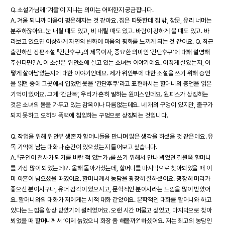
Q. 소설가님께 ‘겨울’이 지니는 의미는 어떠한지 궁금합니다.
A. 겨울 되니까 마음이 평온해지는 것 같아요. 집은 따뜻한데 집 밖, 창문, 유리 너머는
분주하잖아요. 눈 내릴 때도 있고, 비 내릴 때도 있고. 바람이 강하게 불 때도 있고. 바
라보고 있으면 이상하게 자연의 변화에 마음의 평화를 느끼게 되는 것 같아요. Q. 최근
출간하신 장편소설 『간단후쿠』의 제목이자, 중요한 의미인 ‘간단후쿠’에 대해 설명해
주신다면? A. 이 소설은 위안소에 살고 있는 소녀들 이야기예요. 어떻게 살았는지, 어
떻게 살아남았는지에 대한 이야기인데요. 제가 위안부에 대한 소설을 쓰기 위해 증언
을 읽던 중에 그곳에서 입었던 옷을 ‘간단후쿠’라고 표현하시는 할머니의 증언을 읽은
기억이 있어요. 그게 ‘간단복’, 우리가 흔히 말하는 원피스인데요. 원피스가 상징하는
것은 소녀의 몸을 가두고 있는 감옥이나 다름없는데요. 네 개의 구멍이 있지만, 출구가
되지 못하고 오히려 폭력에 침입하는 구멍으로 상징되는 것입니다.
Q. 작업을 위해 위안부 생존자 할머니들을 만나며 많은 생각을 하셨을 것 같은데요. 유
독 기억에 남는 대화나 순간이 있으셨는지 들어보고 싶습니다.
A. 『군인이 천사가 되기를 바란 적 있는가』를 쓰기 위해서 만나 뵈었던 길원옥 할머니
를 가장 많이 뵈었는데요. 올해 돌아가셨는데, 할머니를 마지막으로 찾아뵈었을 때 이
미 아흔이 넘으셨을 때였어요. 할머니께서 농담을 굉장히 잘하셨어요. 굉장히 머리가
좋으신 분이시구나, 유머 감각이 있으시고, 문학적인 분이시라는 느낌을 많이 받았어
요. 할머니와의 대화가 저에게는 시적 대화 같았어요. 문학적인 대화를 할머니와 하고
있다는 느낌을 항상 받았기에 설레었어요. 오랜 시간 머물고 싶었고, 마지막으로 찾아
뵈었을 때 할머니께서 ‘이제 늙었으니 화장 좀 해볼까?’ 하셨어요. 저는 최고의 농담인