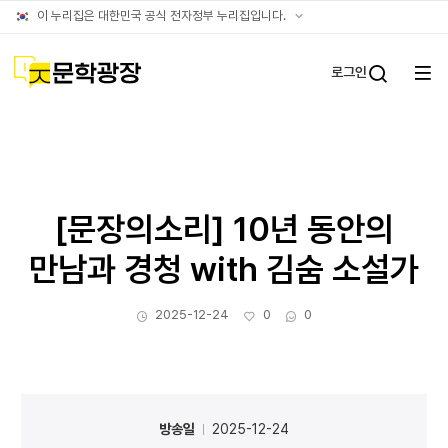
아카이브
공식
이 누리집은 대한민국 공식 전자정부 누리집입니다.
누리집
확인방법
문학광장
로그인
전체
통합검
메뉴
열기
[문장의소리] 10년 동안의
만남과 경청 with 김숨 소설가
작성일
좋아요
댓글수
2025-12-24
0
0
방송일
2025-12-24