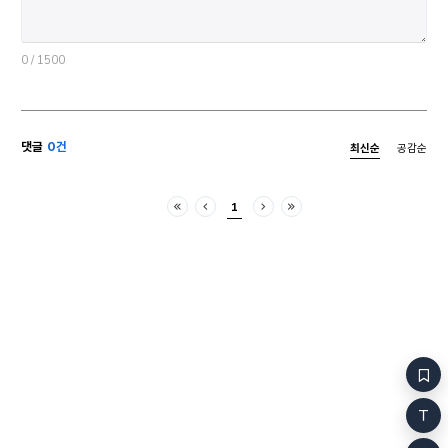
0
/ 1500
댓글
0건
최신순
공감순
1
처음
이전
다음
마지막