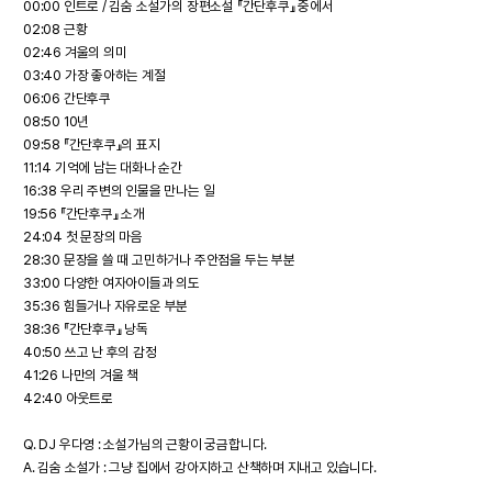
00:00 인트로 / 김숨 소설가의 장편소설 『간단후쿠』 중에서
02:08 근황
02:46 겨울의 의미
03:40 가장 좋아하는 계절
06:06 간단후쿠
08:50 10년
09:58 『간단후쿠』의 표지
11:14 기억에 남는 대화나 순간
16:38 우리 주변의 인물을 만나는 일
19:56 『간단후쿠』 소개
24:04 첫 문장의 마음
28:30 문장을 쓸 때 고민하거나 주안점을 두는 부분
33:00 다양한 여자아이들과 의도
35:36 힘들거나 자유로운 부분
38:36 『간단후쿠』 낭독
40:50 쓰고 난 후의 감정
41:26 나만의 겨울 책
42:40 아웃트로
Q. DJ 우다영 : 소설가님의 근황이 궁금합니다.
A. 김숨 소설가 : 그냥 집에서 강아지하고 산책하며 지내고 있습니다.