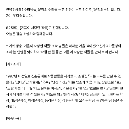
안녕하세요? 소라님들, 문학의 소리를 듣고 전하는 문학 라디오, '문장의소리'입니다.
저는 우다영입니다.
825회는 [겨울이 사랑한 책들]로 진행됩니다.
오늘은 김숨 소설가와 함께합니다.
* 기획 방송 '겨울이 사랑한 책들’ 소라 님들은 아껴둔 겨울 책이 있으신가요? '문장의
소리'는 연말을 맞이하여 12월 한 달 동안 ‘겨울이 사랑한 책들’을 만나 보려 합니다.
[작가소개]
1997년 대전일보 신춘문예로 작품활동을 시작했다. 소설집 『나는 나무를 만질 수 있
을까』 『침대』 『간과 쓸개』 『국수』 『당신의 신』 『나는 염소가 처음이야』, 장편소설 『철』
『노란 개를 버리러』 『바느질하는 여자』 『L의 운동화』 『한 명』 『흐르는 편지』 『군인이 천
사가 되기를 바란 적 있는가』 『떠도는 땅』 『듣기 시간』 『제비심장』 등이 있다. 현대문학
상, 대산문학상, 이상문학상, 동리문학상, 김현문학패, 요산문학상, 동인문학상 등을 수
상했다.
[방송내용]