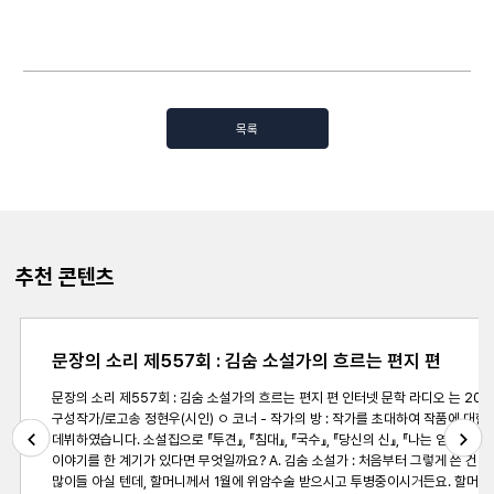
목록
추천 콘텐츠
문장의 소리 제557회 : 김숨 소설가의 흐르는 편지 편
문장의 소리 제557회 : 김숨 소설가의 흐르는 편지 편 인터넷 문학 라디오 는 2005년부터 지금까지 560여명의 초대손님이 다녀갔습니다. 연출과 진행, 구성 모두 현직 작가이며 2018년도는 소설가 조해진, 해이수, 시인 정현우가 함께 합니다. 지금까지의 방송은 사이버문학광장 홈페이지와 유튜브, 팟빵과 팟캐스트를 통해서 들을 수 있습니다. ㅇ 스태프 연출 조해진(소설가) 진행 해이수(소설가)
구성작가/로고송 정현우(시인) ㅇ 코너 - 작가의 방 : 작가를 초대하여 작품에 대한 이야기를 나눕니다. - 책들의 방 : 책을 둘러싼 다양한 직업군의 사람들을 초대하여 이야기를 나눕니다. - 첫 책을 소개합니다 : 첫 책을 발간한 작가가 직접 자신의 목소리로 작품을 소개합니다. ● 오프닝 : 안현미 「불멸의 뒤란」 ● ● 1부 / 김숨 소설가 김숨 소설가는 1997년 대전일보, 1998년 문학동네로
데뷔하였습니다. 소설집으로 『투견』, 『침대』, 『국수』, 『당신의 신』, 『나는 염소가 처음이야
이야기를 한 계기가 있다면 무엇일까요? A. 김숨 소설가 : 처음부터 그렇게 쓴 건
Previous
Next
많이들 아실 텐데, 할머니께서 1월에 위암수술 받으시고 투병중이시거든요. 할머니께 