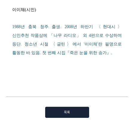
이이체(시인)
1988년 충북 청주 출생. 2008년 하반기 〈현대시〉
신인추천 작품상에 「나무 라디오」 외 4편으로 수상하며
등단. 청소년 시절 〈글틴〉에서 '이이체'란 필명으로
활동한 바 있음. 첫 번째 시집『죽은 눈을 위한 송가』.
목록