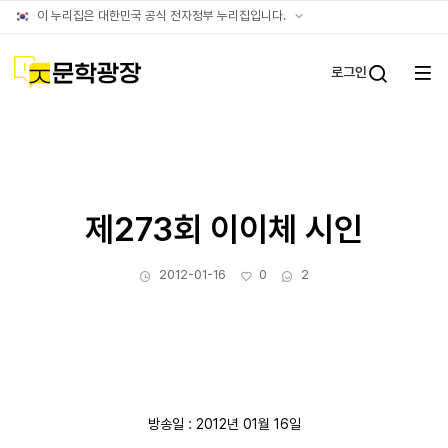
아카이브
공식
이 누리집은 대한민국 공식 전자정부 누리집입니다.
누리집
확인방법
문학광장
로그인
전체
통합검
메뉴
열기
제273회 이이체 시인
작성일
좋아요
댓글수
2012-01-16
0
2
방송일 : 2012년 01월 16일