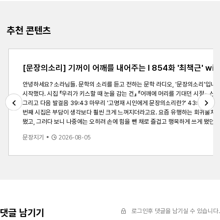
추천 콘텐츠
[문장의소리] 기꺼이 어깨를 내어주는 l 854화 '최책근' wit
안녕하세요? 소라님들. 문학의 소리를 듣고 전하는 문학 라디오, '문장의소리'입니다. 저는 DJ 황인찬입니다. 최근 신작을 낸 작가를 모셔 책과 작가의 이야기를 들어보는 코너 &lsquo;최책근&rsquo;. 오늘 이 시간에는 4년 만에 두 번째 시집 『어깨에 머리를 기대던 시절』로 돌아오신 고명재 시인님 모셨습니다. [작가소개] ㅇ 고명재 
시작했다. 시집 『우리가 키스할 때 눈을 감는 건』 『어깨에 머리를 기대던 시절』, 산문집 『너무 보고플 땐 눈이 온다』 등이 있다. [방송내용] 00:00 오프닝 '미니 픽션 - 소리와 문장 다섯 번째 이야기' 00:53 어깨가 커진 오늘의 손님, 고명재 시인 02:15 part 1. 4년 만의 새 시집, 기대는 마음과 
그리고 다음 발걸음 39:43 마무리 '고명재 시인에게 문장의소리란?' 43:57 끝인사 [주요내용] Q1. 4년 만에 나온 시집이에요. 지금의 흐름으로 보면 오래 걸렸다고 볼 수 있는데, 어떤 마음으로 작업하신 시집일까요? A. 고명재 시인 : 이번 시집이 4년 만인데요. 사실 빨리 내고 싶지가 않았던 것 같아요. 제가 원래 좀 더디기도 했고, 편수도 생각보다 많지 않았어요. 저는 되게 과작이거든요. 느리고 빨리 쓰지도 못하고
번째 시집은 부담이 생각보다 훨씬 크게 느껴지더라고요. 요즘 유행하는 회귀물처럼 삶의 형식을 다시 살아내는 느낌이 들었어요. '이번엔 좀 똑바로 살아야지' 하는 마음이요. 주변에 자문을 많이 구했는데, 
Previous
Next
됐고, 그러다 보니 나중에는 오히려 손에 힘을 뺀 채로 즐겁고 행복하게 쓰게 됐던 것 같아요. Q2. 작가님의 시집은 몸과 몸이 접촉하는 느낌의 제목들인데요. 『어깨에 머리를 기대던 시절』이란 제목에 어떤 마음을 담으셨나요? A. 고명재 시인 : 예전부터 저는 신체 부위 중에 어깨를 되게 좋아했거든요. 근데 이제 글을 쓰면서 예전에도 많이 생각을 했는데 인간한테 있는 몇 안 되는 '처마 부
문장지기
2026-08-05
댓글 남기기
로그인후 댓글을 남기실 수 있습니다.