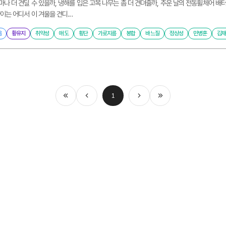
나 더 견딜 수 있을까, 냉해를 입은 고목 나무는 좀 더 견뎌줄까, 추운 날의 전동휠체어 배
이는 어디서 이 겨울을 견디...
음
황유지
취약성
애도
횡단
가로지름
봉합
바느질
정상성
민병훈
김
1
처음
이전
다음
마지막