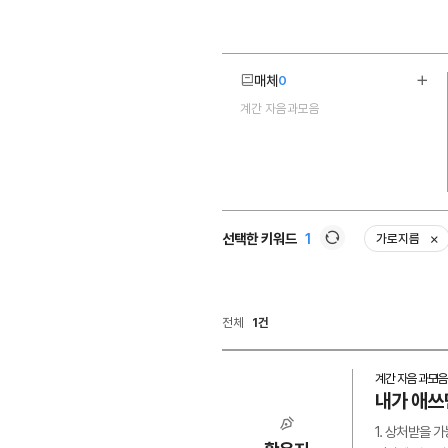
매체
0
더보
계간 자음과모음
1
선택한 키워드
1
가로지름
삭
새로고침
전체
1건
계간 자음과모음
내가 애쓰
1. 상처받을 가