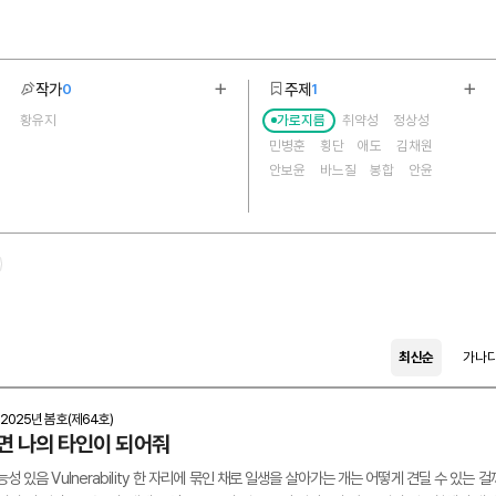
작가
주제
0
1
기
더보기
더보
황유지
가로지름
취약성
정상성
1
12
민병훈
횡단
애도
김채원
안보윤
바느질
봉합
안윤
전지영
제
최신순
가나
2025년 봄호(제64호)
면 나의 타인이 되어줘
능성 있음 Vulnerability 한 자리에 묶인 채로 일생을 살아가는 개는 어떻게 견딜 수 있는 