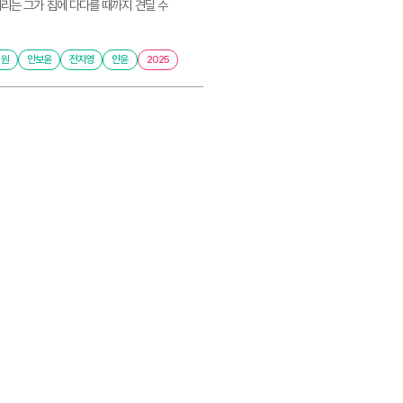
터리는 그가 집에 다다를 때까지 견딜 수
채원
안보윤
전지영
안윤
2025