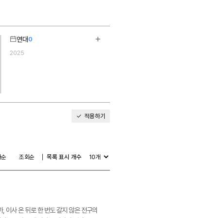
연대
0
기
더보기
2025
1
적용하기
다순
조회순
목록 표시 개수
걸까, 이사 온 뒤로 한 번도 갈지 않은 전구의