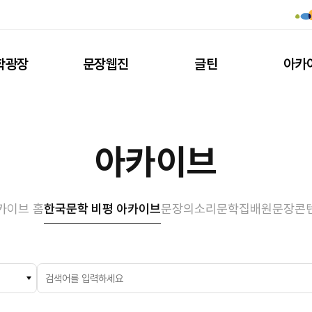
학광장
문장웹진
글틴
아카
아카이브
카이브 홈
한국문학 비평 아카이브
문장의소리
문학집배원
문장콘