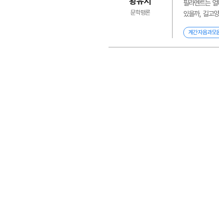
황유지
필라멘트는 얼마
문학평론
있을까, 길고양
계간 자음과모