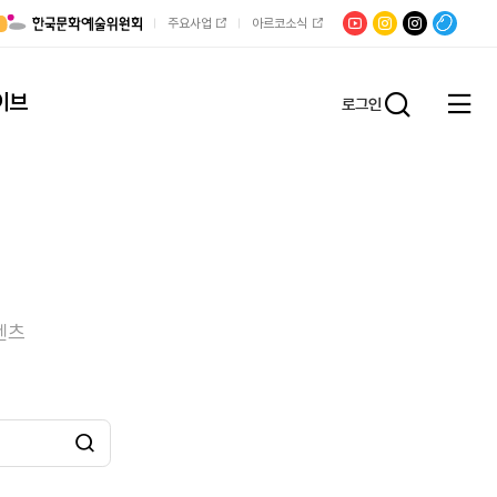
유튜브
문학광장
채널문장
팟빵
주요사업
아르코소식
인스타그램
인스타그램
이브
로그인
전체
통합검
메뉴
열기
텐츠
검색