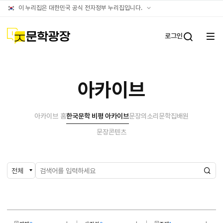
아카이브
공식
이 누리집은 대한민국 공식 전자정부 누리집입니다.
누리집
확인방법
문학광장
로그인
전체
통합검
메뉴
열기
아카이브
아카이브 홈
한국문학 비평 아카이브
문장의소리
문학집배원
문장콘텐츠
검