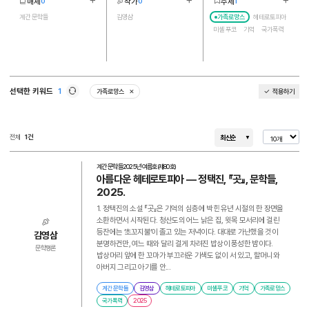
매체
작가
주제
0
0
1
더보기
더보기
더보기
1
1
5
계간 문학들
김영삼
가족로망스
헤테로토피아
미셸 푸코
기억
국가폭력
선택한 키워드
1
가족로망스
적용하기
삭제
새로고침
전체
1건
최신순
계간 문학들
2025년 여름호(제80호)
아름다운 헤테로토피아 ― 정택진, 『곳』, 문학들,
2025.
1. 정택진의 소설 『곳』은 기억의 심층에 박힌 유년 시절의 한 장면을
소환하면서 시작된다. 청산도의 어느 낡은 집, 윗목 모서리에 걸린
등잔에는 ‘초꼬지불’이 졸고 있는 저녁이다. 대대로 가난했을 것이
김영삼
분명하건만, 여느 때와 달리 걸게 차려진 밥상이 풍성한 밤이다.
문학평론
밥상머리 앞에 한 꼬마가 부끄러운 기색도 없이 서 있고, 할머니와
아버지 그리고 아기를 안...
계간 문학들
김영삼
헤테로토피아
미셸 푸코
기억
가족로망스
국가폭력
2025