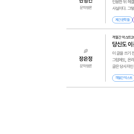
한영인
인용한 뒤 헤겔
문학평론
사실이다. 그렇
계간 문학들
격월간 악스트
2
당신도 이
이 글을 쓰기 
장은정
그럼에도, 온라
문학평론
글은 당사자인 
격월간 악스트