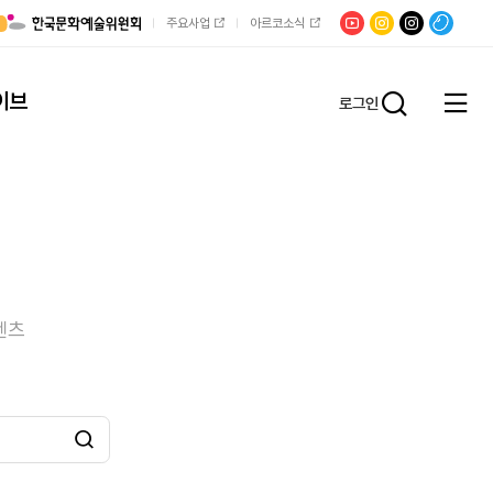
유튜브
문학광장
채널문장
팟빵
주요사업
아르코소식
인스타그램
인스타그램
이브
로그인
전체
통합검
메뉴
열기
텐츠
검색