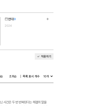
연대
0
기
더보기
2024
1
적용하기
다순
조회순
목록 표시 개수
지닌 사건은 두 번 반복된다는 헤겔의 말을