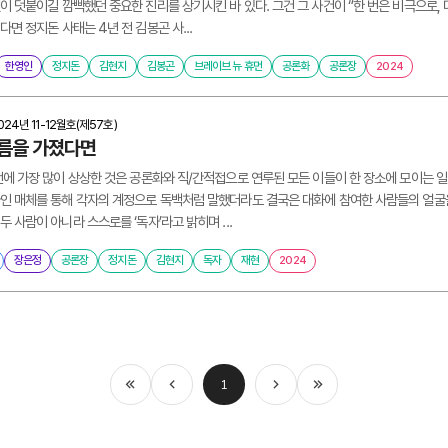
이 덧붙이길 깜빡했던 중요한 진리를 상기시킨 바 있다. 그건 그 사건이 “한 번은 비극으로, 
다면 정지돈 사태는 4년 전 김봉곤 사...
한영인
정지돈
김현지
김봉곤
브레이브 뉴 휴먼
공론화
공론장
2024
024년 11-12월호(제57호)
름을 가졌다면
전에 가장 많이 상상한 것은 공론화와 직/간적접으로 연루된 모든 이들이 한 장소에 모이는 일
인 매체를 통해 각자의 계정으로 독백처럼 말했더라도 결국은 대화에 참여한 사람들의 얼굴을
두 사람이 아니라 스스로를 ‘독자’라고 밝히며 ...
장은정
공론장
정지돈
김현지
독자
재현
2024
1
처음
이전
다음
마지막