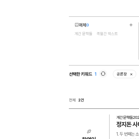
매체
0
더보
계간 문학들
격월간 악스트
2
선택한 키워드
1
공론장
삭제
새로고침
전체
2건
계간 문학들
20
정지돈 사
1. 두 번째는