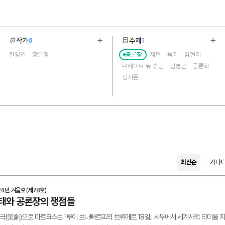
작가
주제
0
1
기
더보기
더보
한영인
장은정
공론장
재현
독자
김현지
2
8
브레이브 뉴 휴먼
김봉곤
공론화
정지돈
최신순
가나
24년 겨울호(제78호)
태와 공론장의 쟁점들
 소극(笑劇)으로 마르크스는 「루이 보나빠르뜨의 브뤼메르 18일」 서두에서 세계사적 의미를 