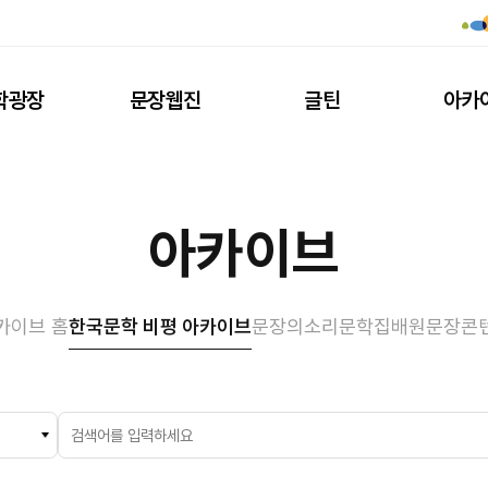
학광장
문장웹진
글틴
아카
아카이브
카이브 홈
한국문학 비평 아카이브
문장의소리
문학집배원
문장콘