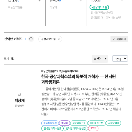
매체
작가
주제
0
0
1
더보기
더보기
더보기
1
1
5
아동문학평론
박상재
공상과학소설
한낙원과학소설 선집
금성탐험대
잃어버린 소년
한낙원 과학소설상
선택한 키워드
1
공상과학소설
적용하기
삭제
새로고침
전체
1건
최신순
아동문학평론
2024년 겨울호(제193호)
한국 공상과학소설의 독보적 개척자 ― 한낙원
과학동화론
Ⅰ. 들어가는 말 한낙원(韓樂源, 1924~2007)은 1924년 1월 14일
평안남도 용강군 서화면 자복리에서 부친 한희룡(韓羲龍)1)과 모친
정희화(鄭羲嬅) 슬하 2남 중 차남2)으로 태어났다. 1943년 3월
박상재
평양의 사립 명문인 숭인상업학교를 졸업했다. 1943년 일본으로
문학평론
건너가 메이지대학 영문과에서 2년동안 수학했다. 1945년 해방과
더불어 ...
아동문학평론
박상재
공상과학소설
잃어버린 소년
금성탐험대
한낙원 과학소설상
한낙원과학소설 선집
2024