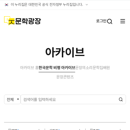
아카이브
공식
이 누리집은 대한민국 공식 전자정부 누리집입니다.
누리집
확인방법
문학광장
로그인
전체
통합검
메뉴
열기
아카이브
아카이브 홈
한국문학 비평 아카이브
문장의소리
문학집배원
문장콘텐츠
검