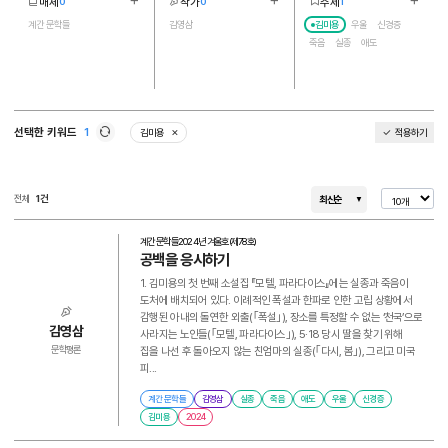
매체
작가
주제
0
0
1
더보기
더보기
더보기
1
1
6
계간 문학들
김영삼
김미용
우울
신경증
죽음
실종
애도
선택한 키워드
1
김미용
적용하기
삭제
새로고침
전체
1건
최신순
계간 문학들
2024년 겨울호(제78호)
공백을 응시하기
1. 김미용의 첫 번째 소설집 『모텔, 파라다이스』에는 실종과 죽음이
도처에 배치되어 있다. 이례적인 폭설과 한파로 인한 고립 상황에서
감행된 아내의 돌연한 외출(｢폭설｣), 장소를 특정할 수 없는 ‘천국’으로
김영삼
사라지는 노인들(｢모텔, 파라다이스｣), 5·18 당시 딸을 찾기 위해
집을 나선 후 돌아오지 않는 친엄마의 실종(｢다시, 봄｣), 그리고 미국
문학평론
피...
계간 문학들
김영삼
실종
죽음
애도
우울
신경증
김미용
2024