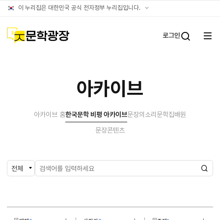
아카이브
공식
이 누리집은 대한민국 공식 전자정부 누리집입니다.
누리집
확인방법
문학광장
로그인
전체
통합검
메뉴
열기
아카이브
아카이브 홈
한국문학 비평 아카이브
문장의소리
문학집배원
문장콘텐츠
검