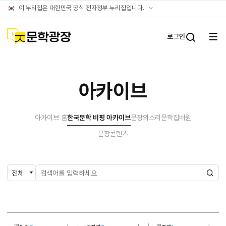
아카이브
공식
이 누리집은 대한민국 공식 전자정부 누리집입니다.
누리집
확인방법
문학광장
로그인
전체
통합검
메뉴
열기
아카이브
아카이브 홈
한국문학 비평 아카이브
문장의소리
문학집배원
문장콘텐츠
검