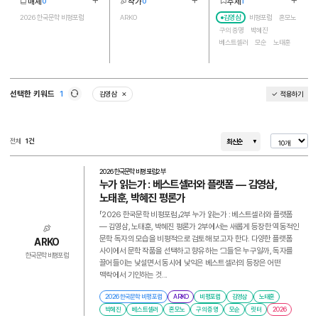
매체
작가
주제
0
0
1
더보기
더보기
더보기
1
1
9
2026 한국문학 비평포럼
ARKO
김영삼
비평포럼
혼모노
구의 증명
박혜진
베스트셀러
모순
노태훈
릿터
선택한 키워드
1
김영삼
적용하기
삭제
새로고침
전체
1건
최신순
2026 한국문학 비평포럼
2부
누가 읽는가 : 베스트셀러와 플랫폼 ― 김영삼,
노태훈, 박혜진 평론가
「2026 한국문학 비평포럼」2부 누가 읽는가 : 베스트셀러와 플랫폼
― 김영삼, 노태훈, 박혜진 평론가 2부에서는 새롭게 등장한 역동적인
문학 독자의 모습을 비평적으로 검토해 보고자 한다. 다양한 플랫폼
ARKO
사이에서 문학 작품을 선택하고 향유하는 ‘그들’은 누구일까, 독자를
한국문학 비평포럼
끌어들이는 낯설면서 동시에 낯익은 베스트셀러의 등장은 어떤
맥락에서 기인하는 것...
2026 한국문학 비평포럼
ARKO
비평포럼
김영삼
노태훈
박혜진
베스트셀러
혼모노
구의 증명
모순
릿터
2026