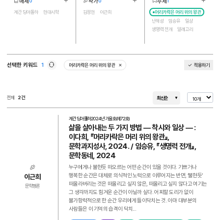
매체
작가
주제
0
0
1
더보기
더보기
더보기
2
2
10
계간 딩아돌하
현대시학
김정현
이근희
머리카락은 머리 위의 왕관
난해성
임승유
일상
생명력 전개
알레고리
이다희
추상성
착시
공백
선택한 키워드
1
머리카락은 머리 위의 왕관
적용하기
삭제
새로고침
전체
2건
최신순
계간 딩아돌하
2024년 가을호(제72호)
삶을 살아내는 두 가지 방법 ― 착시와 일상 ― :
이다희, 『머리카락은 머리 위의 왕관』,
문학과지성사, 2024. / 임승유, 『생명력 전개』,
문학동네, 2024
누구에게나 불현듯 떠오르는 어떤 순간이 있을 것이다. 기쁘거나
행복한 순간은 대체로 의식적인 노력으로 이루어지는 반면, ‘불현듯’
이근희
떠올라버리는 것은 떠올리고 싶지 않은, 떠올리고 싶지 않다고 여기는
문학평론
그 생각까지도 힘겨운 순간이 아닐까 싶다. 어찌할 도리가 없이
불가항력적으로 한 순간 우리에게 들이닥치는 것. 아마 대부분의
사람들은 이 기억의 습격이 닥치...