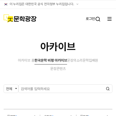
아카이브
공식
이 누리집은 대한민국 공식 전자정부 누리집입니다.
누리집
확인방법
문학광장
로그인
전체
통합검
메뉴
열기
아카이브
아카이브 홈
한국문학 비평 아카이브
문장의소리
문학집배원
문장콘텐츠
검