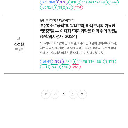
계간 딩아돌하
이근희
이다희
머리카락은 머리 위의 왕관
임승유
생명력 전개
착시
일상
2024
현대시학
2024년 9-10월호(제621호)
부유하는 “공백”의 알레고리, 아라크네의 기묘한
“문장”들 ― 이다희 『머리카락은 머리 위의 왕관』
(문학과지성사, 2024)
1. 그러니까 이 “공백”은 대표님, 제주도는 바람이 많이 부나요? 저,
김정현
저는 지금 되게 기뻐요. 어떻게 공백과 일치하겠어요. 그런 생각이
문학평론
드네요. 오늘 처음 떠올린 문장이지만 마치 태어날 때부 ...
현대시학
김정현
이다희
머리카락은 머리 위의 왕관
알레고리
공백
추상성
난해성
2024
1
처음
이전
다음
마지막