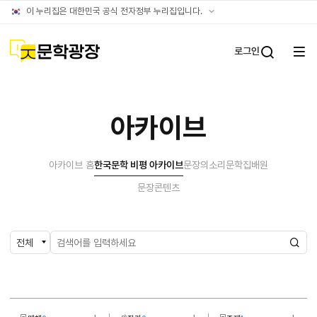
아카이브
공식
이 누리집은 대한민국 공식 전자정부 누리집입니다.
누리집
확인방법
문학광장
로그인
전체
통합검
메뉴
열기
아카이브
아카이브 홈
한국문학 비평 아카이브
문장의소리
문학집배원
문장콘텐츠
검