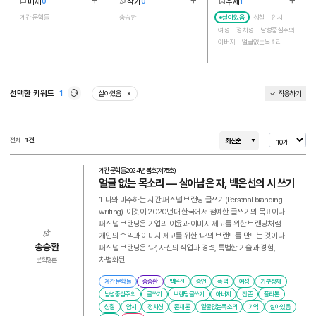
매체
작가
주제
0
0
1
더보기
더보기
더보기
1
1
19
계간 문학들
송승환
살아있음
성찰
암시
여성
정치성
남성중심주의
아버지
얼굴없는목소리
폭력
플라톤
브랜딩글쓰기
증언
백은선
글쓰기
잔존
기억
존재론
저항
가부장제
선택한 키워드
1
살아있음
적용하기
삭제
새로고침
전체
1건
최신순
계간 문학들
2024년 봄호(제75호)
얼굴 없는 목소리 ― 살아남은 자, 백은선의 시 쓰기
1. 나와 마주하는 시간 퍼스널 브랜딩 글쓰기(Personal branding
writing). 이것이 2020년대 한국에서 첨예한 글쓰기의 목표이다.
퍼스널 브랜딩은 기업의 이윤과 이미지 제고를 위한 브랜딩처럼
개인의 수익과 이미지 제고를 위한 ‘나’의 브랜드를 만드는 것이다.
송승환
퍼스널 브랜딩은 ‘나’, 자신의 직업과 경력, 특별한 기술과 경험,
차별화된...
문학평론
계간 문학들
송승환
백은선
증언
폭력
여성
가부장제
남성중심주의
글쓰기
브랜딩글쓰기
아버지
잔존
플라톤
성찰
암시
정치성
존재론
얼굴없는목소리
기억
살아있음