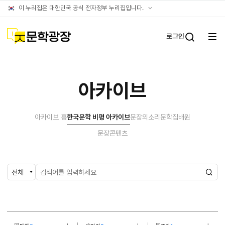
아카이브
공식
이 누리집은 대한민국 공식 전자정부 누리집입니다.
누리집
확인방법
문학광장
로그인
전체
통합검
메뉴
열기
아카이브
아카이브 홈
한국문학 비평 아카이브
문장의소리
문학집배원
문장콘텐츠
검