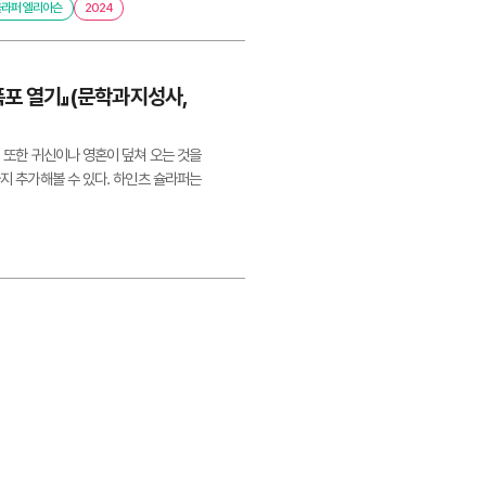
올라퍼 엘리아슨
2024
『폭포 열기』(문학과지성사,
. 또한 귀신이나 영혼이 덮쳐 오는 것을
까지 추가해볼 수 있다. 하인츠 슐라퍼는