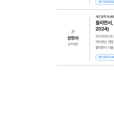
계간 자음과모
계간 문학과사회
들리면서, 
2024)
부끄러우므로 듣
성현아
의미하던 옛말 
문학평론
플라톤이 시를 
계간 문학과사