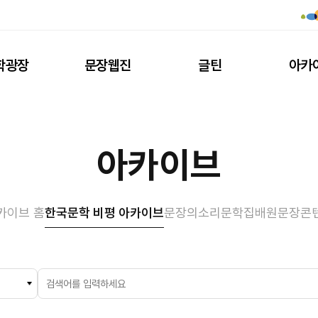
학광장
문장웹진
글틴
아카
아카이브
카이브 홈
한국문학 비평 아카이브
문장의소리
문학집배원
문장콘