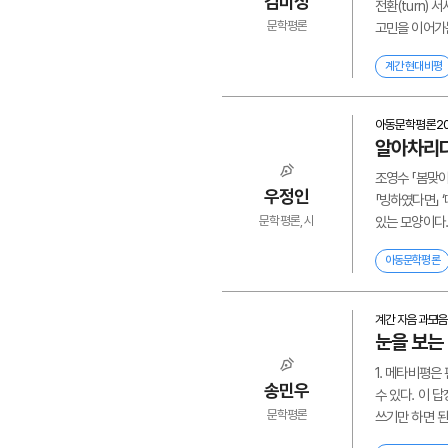
김미정
전환(turn)
문학평론
고민을 이어가는
계간 현대비평
아동문학평론
2
알아차리다
조영수 「봄맞이」
우정인
「빙하였다면」 
문학평론, 시
있는 모양이다. 
아동문학평론
계간 자음과모음
눈을 보는
1. 메타비평은
송민우
수 있다. 이 
문학평론
쓰기만 하면 된다