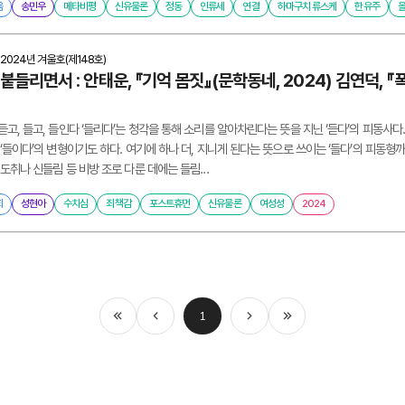
음
송민우
메타비평
신유물론
정동
인류세
연결
하마구치 류스케
한유주
2024년 겨울호(제148호)
붙들리면서 : 안태운, 『기억 몸짓』(문학동네, 2024) 김연덕, 
고, 들고, 들인다 ‘들리다’는 청각을 통해 소리를 알아차린다는 뜻을 지닌 ‘듣다’의 피동사다
‘들이다’의 변형이기도 하다. 여기에 하나 더, 지니게 된다는 뜻으로 쓰이는 ‘들다’의 피동형
도취나 신들림 등 비방 조로 다룬 데에는 들림...
회
성현아
수치심
죄책감
포스트휴먼
신유물론
여성성
2024
1
처음
이전
다음
마지막