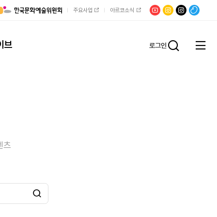
유튜브
문학광장
채널문장
팟빵
주요사업
아르코소식
인스타그램
인스타그램
이브
로그인
전체
통합검
메뉴
열기
텐츠
검색