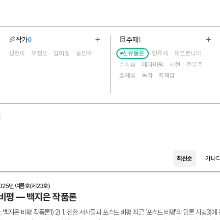
작가
주제
0
1
기
더보기
더보
성현아
우정인
김미정
송민우
신유물론
인류세
유크로니아
4
20
수치심
메타비평
체현
한유주
호혜성
독자
죄책감
하마구치 류스케
정동
이타심
연결
여성성
몸
올라퍼 엘리아슨
포스트 비평
포스트휴먼
상상 경험
제
최신순
가나
025년 여름호(제23호)
비평 — 백지은 작품론
: 백지은 비평 작품론1) 2) 1. 전환 서사들과 포스트 비평 최근 ‘포스트 비평’의 담론 지형3)