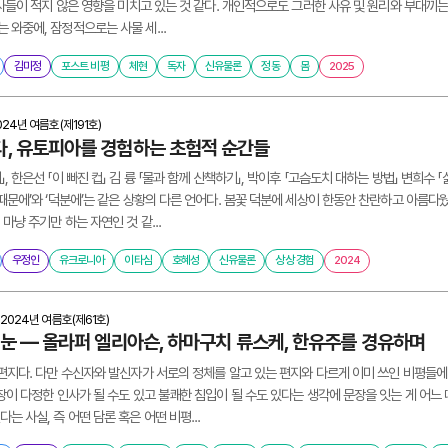
 서사들이 적지 않은 영향을 미치고 있는 것 같다. 개인적으로도 그러한 사유 및 원리와 부대
 와중에, 잠정적으로는 사물 세...
김미정
포스트 비평
체현
독자
신유물론
정동
몸
2025
024년 여름호(제191호)
, 유토피아를 경험하는 초험적 순간들
, 한은선 「이 빠진 컵」 김 륭 「물과 함께 산책하기」, 박이후 「고슴도치 대하는 방법」 변희수 「삶
‘때문에’와 ‘덕분에’는 같은 상황의 다른 언어다. 봄꽃 덕분에 세상이 한동안 찬란하고 아름
마냥 주기만 하는 자연인 것 같...
우정인
유크로니아
이타심
호혜성
신유물론
상상 경험
2024
2024년 여름호(제61호)
 눈 ― 올라퍼 엘리아슨, 하마구치 류스케, 한유주를 경유하며
 편지다. 다만 수신자와 발신자가 서로의 정체를 알고 있는 편지와 다르게 이미 쓰인 비평들
답장이 다정한 인사가 될 수도 있고 불쾌한 침입이 될 수도 있다는 생각에 문장을 잇는 게 어
는 사실, 즉 어떤 담론 혹은 어떤 비평...