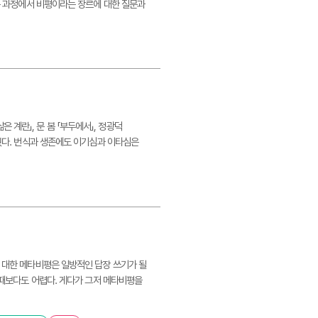
끼는 과정에서 비평이라는 장르에 대한 질문과
은 계란」, 문 봄 「부두에서」, 정광덕
다웠다. 번식과 생존에도 이기심과 이타심은
에 대한 메타비평은 일방적인 답장 쓰기가 될
느 때보다도 어렵다. 게다가 그저 메타비평을