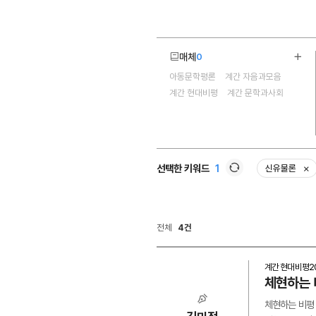
매체
0
더보
아동문학평론
계간 자음과모음
4
계간 현대비평
계간 문학과사회
선택한 키워드
1
신유물론
삭
새로고침
전체
4건
계간 현대비평
2
체현하는 
체현하는 비평 