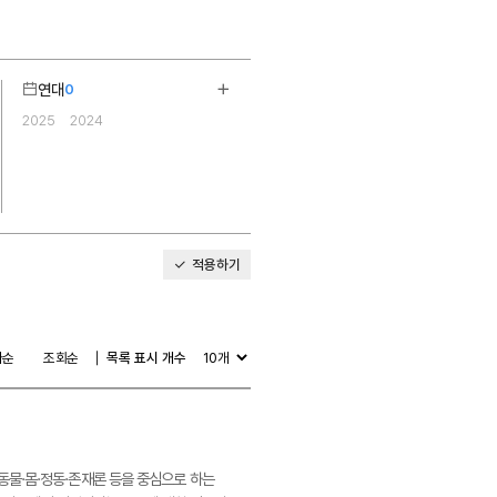
연대
0
기
더보기
2025
2024
2
적용하기
다순
조회순
목록 표시 개수
에 동물·몸·정동·존재론 등을 중심으로 하는