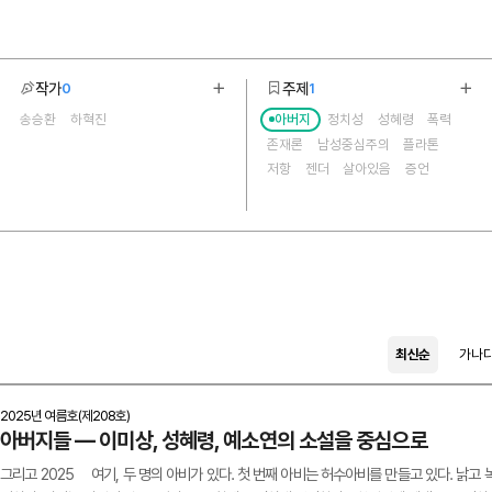
작가
주제
0
1
기
더보기
더보
송승환
하혁진
아버지
정치성
성혜령
폭력
2
27
존재론
남성중심주의
플라톤
저항
젠더
살아있음
증언
예소연
기억
가부장제
성찰
이미상
잔존
브랜딩글쓰기
얼굴없는목소리
세대
부녀서사
광장
여성
딸
백은선
암시
글쓰기
최신순
가나
2025년 여름호(제208호)
 아버지들 ― 이미상, 성혜령, 예소연의 소설을 중심으로
05, 그리고 2025 여기, 두 명의 아비가 있다. 첫 번째 아비는 허수아비를 만들고 있다. 낡