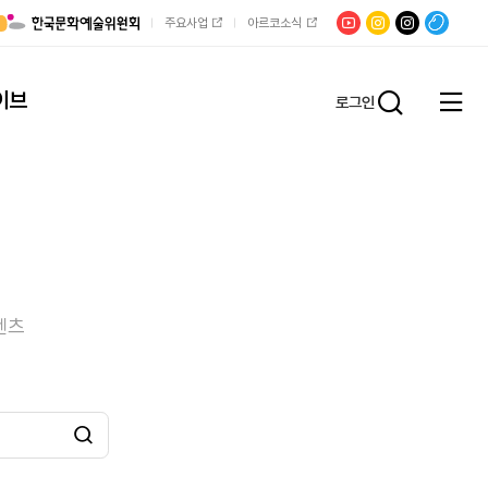
유튜브
문학광장
채널문장
팟빵
주요사업
아르코소식
인스타그램
인스타그램
이브
로그인
전체
통합검
메뉴
열기
텐츠
검색