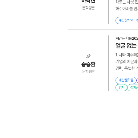
하혁진
태도는 사뭇 진
문학평론
허수아비를 만드
계간 창작과비
계간 문학들
20
얼굴 없는
1. 나와 마주하
기업의 이윤과 
송승환
경력, 특별한 기
문학평론
계간 문학들
암시
정치