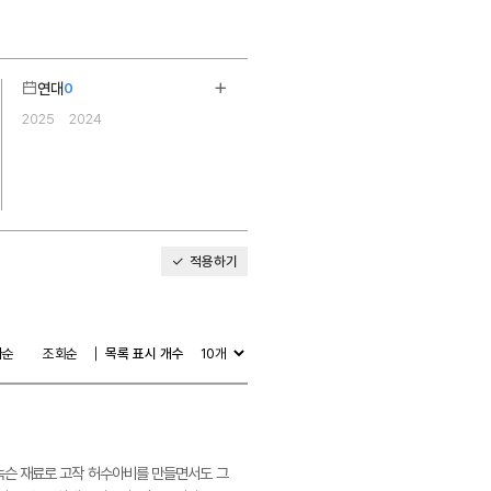
연대
0
기
더보기
2025
2024
2
적용하기
다순
조회순
목록 표시 개수
고 녹슨 재료로 고작 허수아비를 만들면서도 그