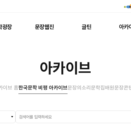
학광장
문장웹진
글틴
아카
아카이브
카이브 홈
한국문학 비평 아카이브
문장의소리
문학집배원
문장콘