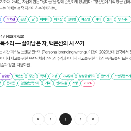
지하다. 아비는 자신이 만든 "넝마들"을 향해 준엄하게 명령한다. "황산벌에 계백 장군 임하시
는 아비는 정작 자신이 허수아비라는...
평
하혁진
광장
딸
아버지
이미상
성혜령
예소연
세대
젠더
부녀서사
24년 봄호(제75호)
 목소리 ― 살아남은 자, 백은선의 시 쓰기
는 시간 퍼스널 브랜딩 글쓰기(Personal branding writing). 이것이 2020년대 한
이미지 제고를 위한 브랜딩처럼 개인의 수익과 이미지 제고를 위한 ‘나’의 브랜드를 만드는 것이
술과 경험, 차별화된...
송승환
백은선
증언
폭력
여성
가부장제
남성중심주의
글쓰기
브랜딩글쓰기
성
존재론
얼굴없는목소리
기억
살아있음
저항
2024
1
처음
이전
다음
마지막