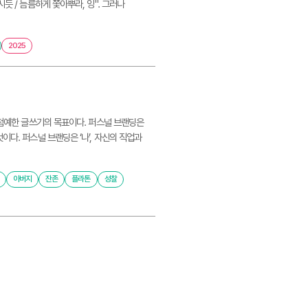
듯 / 늠름하게 쫓아뿌라, 잉". 그러나
2025
국에서 첨예한 글쓰기의 목표이다. 퍼스널 브랜딩은
다. 퍼스널 브랜딩은 ‘나’, 자신의 직업과
아버지
잔존
플라톤
성찰