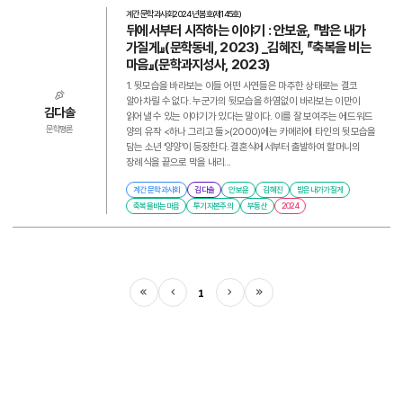
계간 문학과사회
2024년 봄호(제145호)
뒤에서부터 시작하는 이야기 : 안보윤, 『밤은 내가
가질게』(문학동네, 2023) _김혜진, 『축복을 비는
마음』(문학과지성사, 2023)
1. 뒷모습을 바라보는 이들 어떤 사연들은 마주한 상태로는 결코
알아차릴 수 없다. 누군가의 뒷모습을 하염없이 바라보는 이만이
김다솔
읽어낼 수 있는 이야기가 있다는 말이다. 이를 잘 보여주는 에드워드
문학평론
양의 유작 <하나 그리고 둘>(2000)에는 카메라에 타인의 뒷모습을
담는 소년 ‘양양’이 등장한다. 결혼식에서부터 출발하여 할머니의
장례식을 끝으로 막을 내리...
계간 문학과사회
김다솔
안보윤
김혜진
밤은내가가질게
축복을비는마음
투기자본주의
부동산
2024
1
처음
이전
다음
마지막