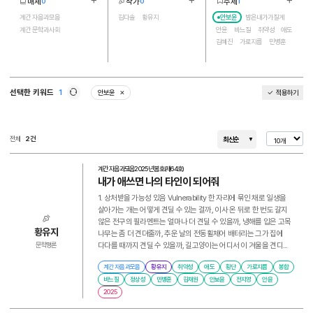
매체
작가
주제
0
0
1
더보기
더보기
더보기
2
2
17
계간 자음과모음
김다솔
황유지
안보윤
밤은내가가질게
계간 문학과사회
안윤
바느질
취약성
애도
김혜진
가로지름
민병훈
정상성
횡단
전지영
부동산
봉합
김채원
투기자본주의
축복을비는마음
선택한 키워드
1
안보윤
적용하기
삭제
새로고침
전체
2건
최신순
계간 자음과모음
2025년 봄호(제64호)
내가 애쓰면 나의 타인이 되어줘
1. 상처받을 가능성 있음 Vulnerability 한 자리에 묶인 채로 일생을
살아가는 개는 어떻게 견딜 수 있는 걸까, 이사 온 뒤로 한 번도 갈지
않은 전구의 필라멘트는 얼마나 더 견딜 수 있을까, 냉해를 입은 고목
황유지
나무는 좀 더 견뎌줄까, 추운 날의 전동휠체어 배터리는 그가 집에
다다를 때까지 견딜 수 있을까, 길고양이는 어디서 이 겨울을 견디...
문학평론
계간 자음과모음
황유지
취약성
애도
횡단
가로지름
봉합
바느질
정상성
민병훈
김채원
안보윤
전지영
안윤
2025