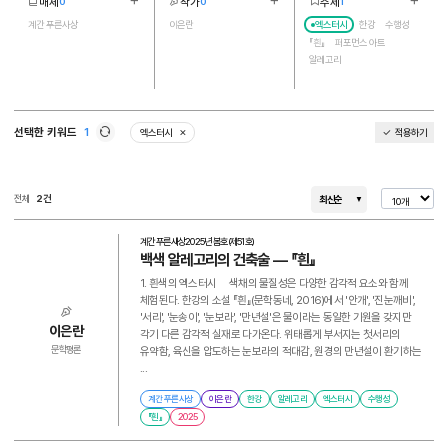
매체
작가
주제
0
0
1
더보기
더보기
더보기
1
1
6
계간 푸른사상
이은란
엑스터시
한강
수행성
『흰』
퍼포먼스 아트
알레고리
선택한 키워드
1
엑스터시
적용하기
삭제
새로고침
전체
2건
최신순
계간 푸른사상
2025년 봄호(제51호)
백색 알레고리의 건축술 ― 『흰』
1. 흰색의 엑스터시 색채의 물질성은 다양한 감각적 요소와 함께
체험된다. 한강의 소설 『흰』(문학동네, 2016)에서 '안개', '진눈깨비',
'서리', '눈송이', '눈보라', '만년설'은 물이라는 동일한 기원을 갖지만
이은란
각기 다른 감각적 실재로 다가온다. 위태롭게 부서지는 첫서리의
유약함, 육신을 압도하는 눈보라의 적대감, 원경의 만년설이 환기하는
문학평론
...
계간 푸른사상
이은란
한강
알레고리
엑스터시
수행성
『흰』
2025