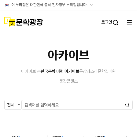
아카이브
공식
이 누리집은 대한민국 공식 전자정부 누리집입니다.
누리집
확인방법
문학광장
로그인
전체
통합검
메뉴
열기
아카이브
아카이브 홈
한국문학 비평 아카이브
문장의소리
문학집배원
문장콘텐츠
검