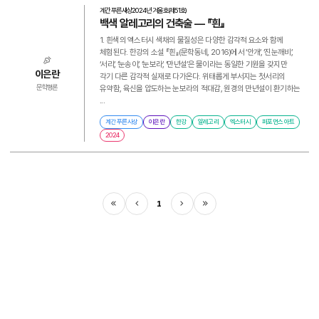
계간 푸른사상
2024년 겨울호(제51호)
백색 알레고리의 건축술 ― 『흰』
1. 흰색의 엑스터시 색채의 물질성은 다양한 감각적 요소와 함께
체험된다. 한강의 소설 『흰』(문학동네, 2016)에서 ‘안개’, ‘진눈깨비’,
‘서리’, ‘눈송이’, ‘눈보라’, ‘만년설’은 물이라는 동일한 기원을 갖지만
이은란
각기 다른 감각적 실재로 다가온다. 위태롭게 부서지는 첫서리의
유약함, 육신을 압도하는 눈보라의 적대감, 원경의 만년설이 환기하는
문학평론
...
계간 푸른사상
이은란
한강
알레고리
엑스터시
퍼포먼스 아트
2024
1
처음
이전
다음
마지막