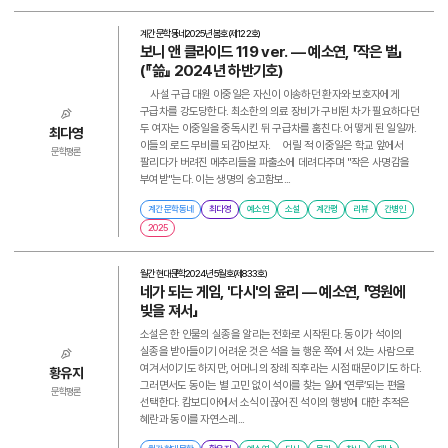
계간 문학동네
2025년 봄호(제122호)
보니 앤 클라이드 119 ver. ― 예소연, 「작은 벌」
(『쓺』 2024년 하반기호)
사설 구급 대원 이중일은 자신이 이송하던 환자와 보호자에게
구급차를 강도당한다. 최소한의 의료 장비가 구비된 차가 필요하다던
두 여자는 이중일을 중독시킨 뒤 구급차를 훔친다. 어떻게 된 일일까.
최다영
이들의 로드 무비를 되감아보자. 어릴 적 이중일은 학교 앞에서
문학평론
팔리다가 버려진 메추리들을 파출소에 데려다주며 "작은 사명감을
부여받"는다. 이는 생명의 숭고함보...
계간 문학동네
최다영
예소연
소설
계간평
리뷰
간병인
2025
월간 현대문학
2024년 5월호(제833호)
네가 되는 게임, '다시'의 윤리 ― 예소연, 「영원에
빚을 져서」
소설은 한 인물의 실종을 알리는 전화로 시작된다. 동이가 석이의
실종을 받아들이기 어려운 것은 석을 늘 행운 쪽에 서 있는 사람으로
여겨서이기도 하지만, 어머니의 장례 직후라는 시점 때문이기도 하다.
황유지
그러면서도 동이는 별 고민 없이 석이를 찾는 일에 ‘연루’되는 편을
문학평론
선택한다. 캄보디아에서 소식이 끊어진 석이의 행방에 대한 추적은
혜란과 동이를 자연스레...