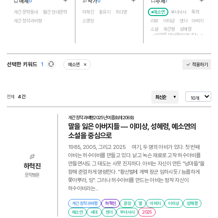
매체
작가
주제
0
0
1
더보기
더보기
더보기
3
4
30
계간 문학동네
월간 현대문학
하혁진
황유지
최다영
예소연
부녀서사
폭력
계간 창작과비평
소영현
리뷰
이미상
젠더
아버지
소설
계간평
성혜령
<이것은 대사관이 아니다> <
되살아나는 목소리> 조해진
귀신
사고
천쓰홍
혐오
목기
세월호
이태원
반복
다시
이야기
간병인
개입
선택한 키워드
1
예소연
적용하기
삭제
임선우
딸
재난
새로고침
다큐멘터리
세대
광장
참사
전체
4건
최신순
계간 창작과비평
2025년 여름호(제208호)
말을 잃은 아버지들 ― 이미상, 성혜령, 예소연의
소설을 중심으로
1985, 2005, 그리고 2025 여기, 두 명의 아비가 있다. 첫 번째
아비는 허수아비를 만들고 있다. 낡고 녹슨 재료로 고작 허수아비를
만들면서도 그 태도는 사뭇 진지하다. 아비는 자신이 만든 "넝마들"을
하혁진
향해 준엄하게 명령한다. "황산벌에 계백 장군 임하시듯 / 늠름하게
문학평론
쫓아뿌라, 잉". 그러나 허수아비를 만드는 아비는 정작 자신이
허수아비라는...
계간 창작과비평
하혁진
광장
딸
아버지
이미상
성혜령
예소연
세대
젠더
부녀서사
2025