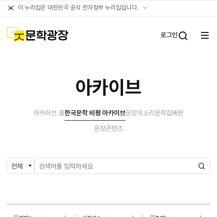
아카이브
공식
이 누리집은 대한민국 공식 전자정부 누리집입니다.
누리집
확인방법
문학광장
로그인
전체
통합검
메뉴
열기
아카이브
아카이브 홈
한국문학 비평 아카이브
문장의소리
문학집배원
문장콘텐츠
검