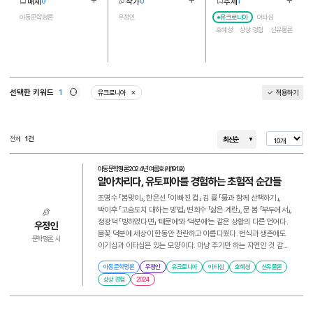
매체
작가
주제
0
0
1
더보기
더보기
더보기
1
1
5
아동문학평론
우정인
유크로니아
이타심
호혜성
상상 경험
신유물론
선택한 키워드
1
유크로니아
적용하기
삭제
새로고침
전체
1건
최신순
아동문학평론
2024년 여름호(제191호)
알아차리다, 유토피아를 경험하는 초험적 순간들
조영수 「봄맞이」, 한은선 「이 빠진 컵」 김 륭 「물과 함께 산책하기」,
박이후 「고슴도치 대하는 방법」 변희수 「삶은 계란」, 문 봄 「부두에서」,
정광덕 「빙하였다면」 ‘때문에’와 ‘덕분에’는 같은 상황의 다른 언어다.
우정인
봄꽃 덕분에 세상이 한동안 찬란하고 아름다웠다. 번식과 생존에도
문학평론, 시
이기심과 이타심은 있는 모양이다. 마냥 주기만 하는 자연인 것 같...
아동문학평론
우정인
유크로니아
이타심
호혜성
신유물론
상상 경험
2024