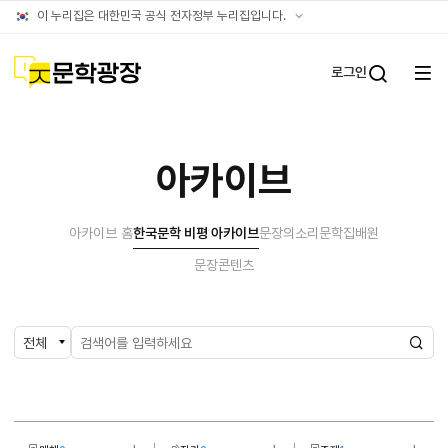
아카이브
공식
이 누리집은 대한민국 공식 전자정부 누리집입니다.
누리집
확인방법
문학광장
로그인
전체
통합검
메뉴
열기
아카이브
아카이브 홈
한국문학 비평 아카이브
문장의소리
문학집배원
문장콘텐츠
검