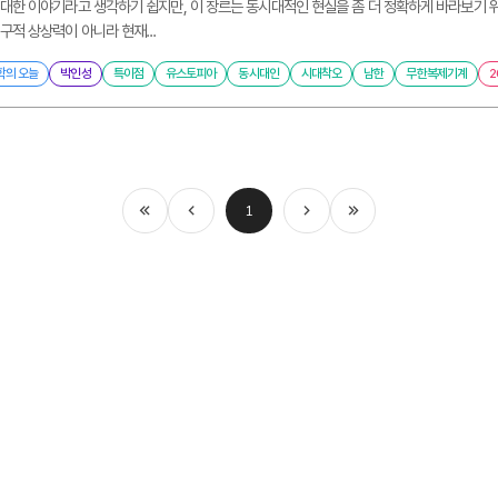
대한 이야기라고 생각하기 쉽지만, 이 장르는 동시대적인 현실을 좀 더 정확하게 바라보기 위
구적 상상력이 아니라 현재...
학의 오늘
박인성
특이점
유스토피아
동시대인
시대착오
남한
무한복제기계
2
1
처음
이전
다음
마지막