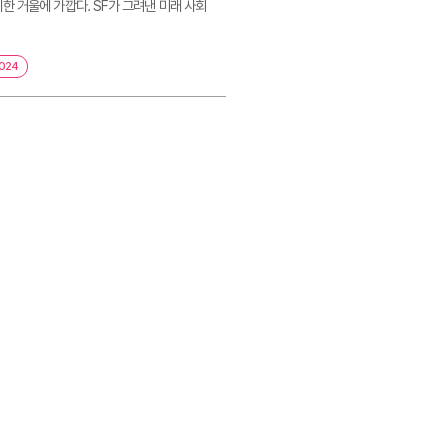
한 거울에 가깝다. SF가 그려낸 미래 사회
024