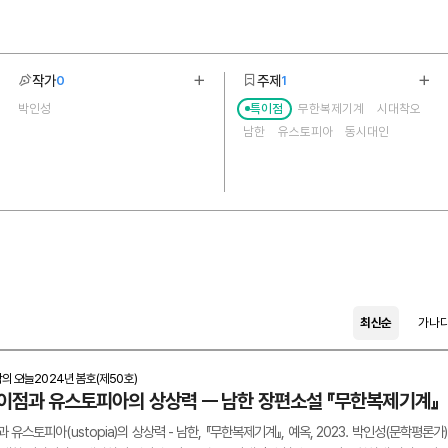
작가
주제
0
1
기
더보기
더보
박인성
특이점
무한복제기계
시대착오
1
6
남한
유스토피아
동시대인
최신순
가나
학의 오늘
2024년 봄호(제50호)
이점과 유스토피아의 상상력 ㅡ 남한 장편소설 『무한복제기계』
 유스토피아(ustopia)의 상상력 - 남한, 『무한복제기계』, 예옥, 2023. 박인성(문학평