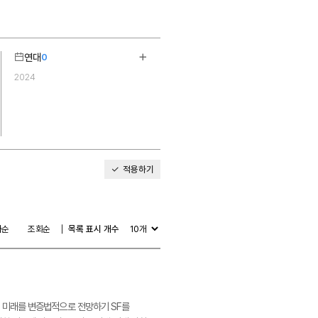
연대
0
기
더보기
2024
1
적용하기
다순
조회순
목록 표시 개수
론가) 미래를 변증법적으로 전망하기 SF를