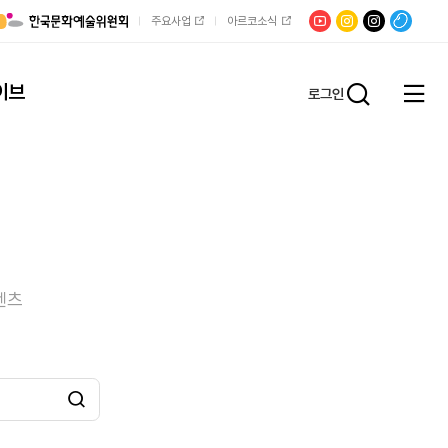
유튜브
문학광장
채널문장
팟빵
주요사업
아르코소식
인스타그램
인스타그램
이브
로그인
전체
통합검
메뉴
열기
텐츠
검색