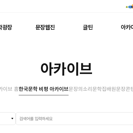
학광장
문장웹진
글틴
아카
아카이브
카이브 홈
한국문학 비평 아카이브
문장의소리
문학집배원
문장콘