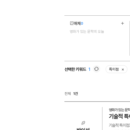
매체
0
더보
영화가 있는 문학의 오늘
1
선택한 키워드
1
특이점
삭제
새로고침
전체
1건
영화가 있는 문
기술적 특
기술적 특이점과