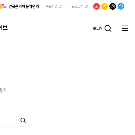
유튜브
문학광장
채널문장
팟빵
주요사업
아르코소식
인스타그램
인스타그램
이브
로그인
전체
통합검
메뉴
열기
텐츠
검색