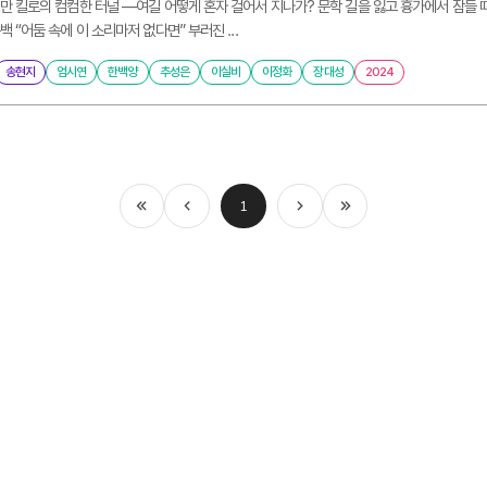
만 킬로의 컴컴한 터널 ―여길 어떻게 혼자 걸어서 지나가? 문학 길을 잃고 흉가에서 잠들
 “어둠 속에 이 소리마저 없다면” 부러진 ...
송현지
엄시연
한백양
추성은
이실비
이정화
장대성
2024
1
처음
이전
다음
마지막