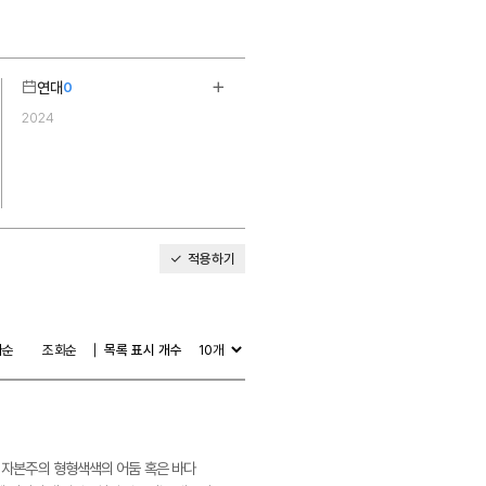
연대
0
기
더보기
2024
1
적용하기
다순
조회순
목록 표시 개수
다 자본주의 형형색색의 어둠 혹은 바다