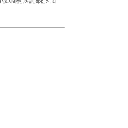
 때 멀리서 백열전구처럼 반짝이는 개구리