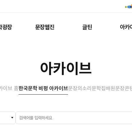
학광장
문장웹진
글틴
아카
아카이브
카이브 홈
한국문학 비평 아카이브
문장의소리
문학집배원
문장콘