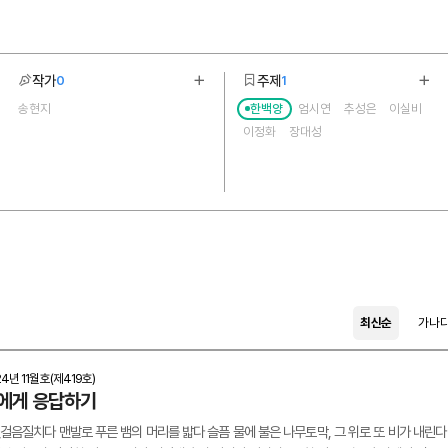
작가
주제
0
1
기
더보기
더보
송현지
한백양
엄시연
추성은
이실비
1
6
이정화
장대성
최신순
가나
24년 11월호(제419호)
에게 응답하기
 뒷걸음질치다 맨발로 푸른 뱀의 머리를 밟다 슬픔 물에 불은 나무토막, 그 위로 또 비가 내린