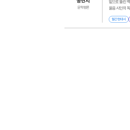
송현지
밑으로 뚫린 백
문학평론
울음 시인의 독백
월간 현대시