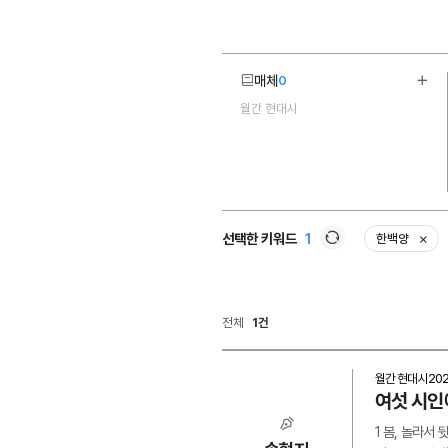
매체
0
더보
월간 현대시
1
선택한 키워드
1
한백양
삭제
새로고침
전체
1건
월간 현대시
20
여섯 시인
1 봄, 놀라서