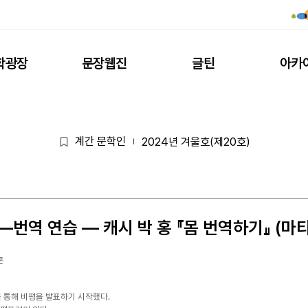
학광장
문장웹진
글틴
아카
계간 문학인
2024년 겨울호(제20호)
|
번역 연습 ― 캐시 박 홍 『몸 번역하기』 (마티,
론
를 통해 비평을 발표하기 시작했다.