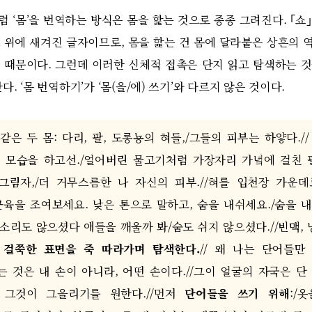
처럼
‘
몸
’
을 번역하는 방식은 몸을 핥는 것으로 종종 그려진다
. ｢
쇼
 위에 새겨진 글자이므로
,
몸을 핥는 건 몸에 달라붙은 상흔의 
기 때문이다
.
그런데 이러한 신체적 접촉은 단지 읽고 탐색하는 
한다
. ‘
몸 번역하기
’
가
‘
몸
(
을
/
에
)
쓰기
’
와 다르지 않은 것이다
.
같은 두 몸
:
다리
,
팔
,
도롱뇽의 혀들
,/
그들의 피부는 하얗다
./
 모습을 하고선
./
얼어버린 물고기처럼 가장자리 가녘에 걸친 
그림자
,/
더 거무스름한 나 자신의 피부
.//
혀를 입천장 가운데
근육을 조여보세요
.
낮은 톤으로 말하고
,
숨을 내쉬세요
./
숨을 내
 소리도 않으셨다 애들을 깨울까 봐
/
숨도 쉬지 않으셨다
.//
빈맥
,
 걸쭉한 표면을 죽 따라가며 탐색한다
.
//
왜 나는 단어들만
는 것은 내 손이 아니라
,
어떤 손이다
.//
그이 얼굴의 자국은 단
 그것이 그을리기를 원한다
.//
먼저
단어들을 쓰기 위해
:/
옷