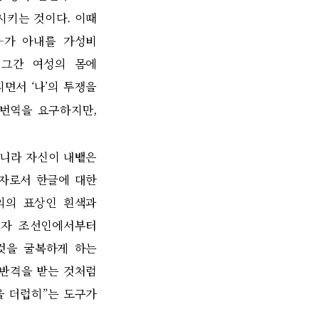
시키는 것이다
.
이때
―
가 아내를 가성비
.
그간 여성의 몸에
쳐지면서
‘
나
’
의 투쟁을
 번역을 요구하지만
,
아니라 자신이 내뱉은
문자로서 한글에 대한
의의 표상인 흰색과
자 조선인에서부터
것을 굴복하게 하는
 반격을 받는 것처럼
을 더럽히
”
는 도구가