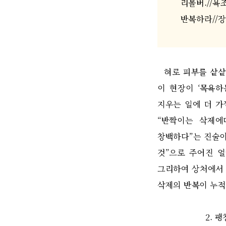
리볼버
.//
욕
반복하라
//
장
혀로 피부를 샅샅
이 현장이
‘
목욕하
지우는 일에 더 
“
반짝이는 삭제에
창백하다
”
는 진술
것
”
으로 주어진 
그리하여 상처에서
삭제의 반복이 누
2.
팽