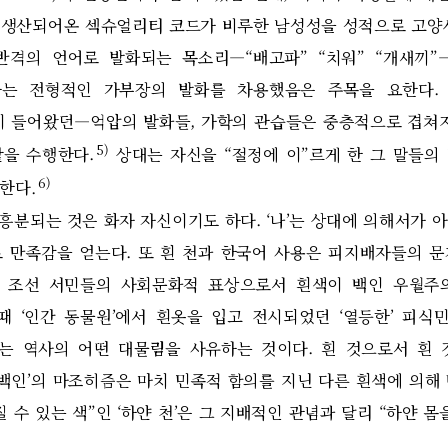
재생산되어온 섹슈얼리티 코드가 비루한 남성성을 성적으로 고양
반격의 언어로 발화되는 목소리
―“
배고파
” “
치워
” “
개새끼
”
는 전형적인 가부장의 발화를 차용했음은 주목을 요한다
이 들어왔던
―
억압의 발화들
,
가학의 관습들은 중층적으로 겹
5)
할을 수행한다
.
상대는 자신을
“
절정에 이
”
르게 한 그 말들의
6)
부한다
.
흥분되는 것은 화자 자신이기도 하다
. ‘
나
’
는 상대에 의해서가 
로 만족감을 얻는다
.
또 흰 천과 한국어 사용은 피지배자들의 
 조선 서민들의 사회문화적 표상으로서 흰색이 백인 우월주
한때
‘
인간 동물원
’
에서 흰옷을 입고 전시되었던
‘
열등한
’
피식민
는 역사의 어떤 대물림을 사유하는 것이다
.
흰 것으로서 흰 
백인
’
의 마조히즘은 마치 민족적 함의를 지닌 다른 흰색에 의해
 수 있는 색
”
인
‘
하얀 천
’
은 그 지배적인 관념과 달리
“
하얀 몸