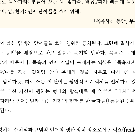
조로 돌아가라
:
부풀어 오른 내 젖가슴
,
배꼽
,/
피가 빠르게 돌
미
,
씹
,
찬가
:
먼저
단어들을 쓰기 위해
.
― ｢
목욕하는 동안
｣
부
이 핥는 탐색은 단어들을 쓰는 행위와 등치된다
.
그런데 말하기
는 동안
’
을 배경으로 하고 있음은 특기할 만하다
.
목욕은 몸에
가깝기 때문이다
.
목욕과 언어 기입이 포개지는 역설은
｢
목욕재
다
/
나를 적는 것처럼
(…)
본래의 것을 지우고 다시 쓴 
이 암시하듯
,
혀로 쓰는 이 단어는 필연적으로 삭제를 전제하고 
얼굴 대신 자신이 원하는 형태와 방식대로 제 얼굴을
“
다시
”
 자라난 언어
(｢
멜라닌
｣), ‘
기형
’
의 형태를 한 글자들
(｢
동물원
｣)
위
적된다
.
창하는 수치심과 규범적 언어의 생산 장치
-
장소로서 프릭쇼
(frea