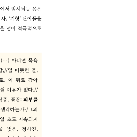
｣
에서 암시되듯 몸은
역사
, ‘
기형
’
단어들을
것을 넘어 적극적으로
/ (…)
아니면 목욕
팔
,//
덜 따뜻한 물
,
로
.
이 뒤로 감아
쉴 여유가 없다
.//
낭종
,
폴립
:
피부를
 생각하는가
?/
그의
 일 초도 지속되지
을 벗은
,
청사진
,