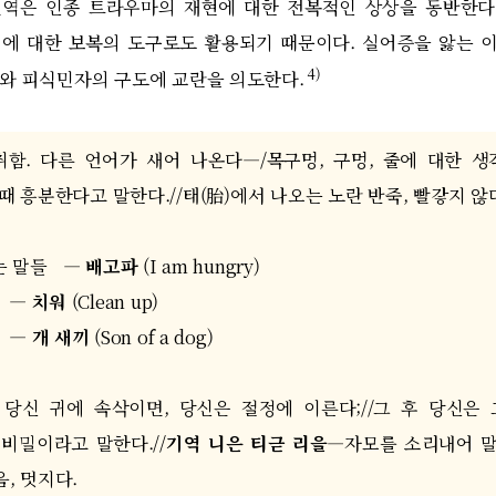
번역은 인종 트라우마의 재현에 대한 전복적인 상상을 동반한다
의에 대한 보복의 도구로도 활용되기 때문이다
.
실어증을 앓는 이
4)
와 피식민자의 구도에 교란을 의도한다
.
취함
.
다른 언어가 새어 나온다
―/
목구멍
,
구멍
,
줄에 대한 생
 때 흥분한다고 말한다
.//
태
(
胎
)
에서 나오는 노란 반죽
,
빨갛지 않
는 말들
―
배고파
(I am hungry)
―
치워
(Clean up)
―
개 새끼
(Son of a dog)
 당신 귀에 속삭이면
,
당신은 절정에 이른다
;//
그 후 당신은 
 비밀이라고 말한다
.//
기역 니은 티귿 리을
―
자모를 소리내어 
음
,
멋지다
.