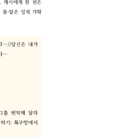
.
캐시에게 흰 천은
 몸
-
말은 성적 가학
각
―//
당신은 내가
다
―
그를 번역해 달라
말하기
;
목구멍에서