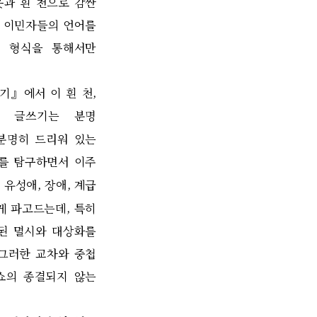
옷과 흰 천으로 감싼
종 이민자들의 언어를
의 형식을 통해서만
하기
』
에서 이 흰 천
,
 글쓰기는 분명
분명히 드리워 있는
제를 탐구하면서 이주
 유성애
,
장애
,
계급
게 파고드는데
,
특히
된 멸시와 대상화를
그러한 교차와 중첩
쇼의 종결되지 않는