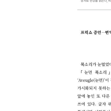
공저로 한강을 읽는다, 
프릭쇼 증언
―
번
목소리가 눈멀었
｢
눈먼 목소리
｣
‘Aveugle(
눈먼
)’
이
가시화되지 못하는
앞에 놓인 또 다
쓰여 있다
.
글자 