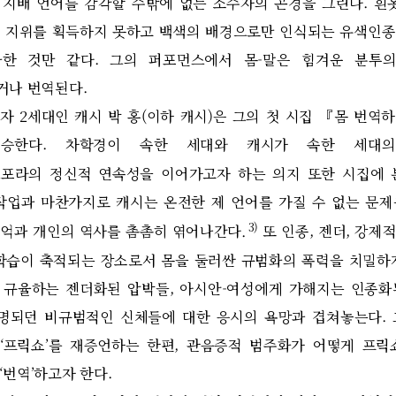
 지배 언어를 감각할 수밖에 없는 소수자의 곤경을 그린다
.
흰
 지위를 획득하지 못하고 백색의 배경으로만 인식되는 유색인
화한 것만 같다
.
그의 퍼포먼스에서 몸
-
말은 힘겨운 분투
거나 번역된다
.
민자
2
세대인 캐시 박 홍
(
이하 캐시
)
은 그의 첫 시집
『
몸 번역
승한다
.
차학경이 속한 세대와 캐시가 속한 세대의
포라의 정신적 연속성을 이어가고자 하는 의지 또한 시집에 
작업과 마찬가지로 캐시는 온전한 제 언어를 가질 수 없는 문
3)
기억과 개인의 역사를 촘촘히 엮어나간다
.
또 인종
,
젠더
,
강제적
학습이 축적되는 장소로서 몸을 둘러싼 규범화의 폭력을 치밀하
 규율하는 젠더화된 압박들
,
아시안
-
여성에게 가해지는 인종화
명되던 비규범적인 신체들에 대한 응시의 욕망과 겹쳐놓는다
.
‘
프릭쇼
’
를 재증언하는 한편
,
관음증적 범주화가 어떻게 프릭
‘
번역
’
하고자 한다
.