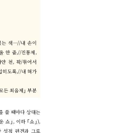
있는 색
―//
내 손이
울 한 줌
,//
진통제
,
하얀 천
,
꽉
/
묶어서
더럽히도록
,//
내 혀가
 모든 최음제
｣
부분
를 쓸 때마다 상대는
운 쇼
｣,
이하
｢
쇼
｣),
 성적 편견과 그로