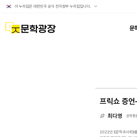
공식
이 누리집은 대한민국 공식 전자정부 누리집입니다.
누리집
확인방법
문학광장
문
프릭쇼 증언―
최다영
문학평
2022년 《문학과사회》