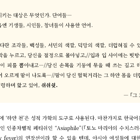
시키는 대상은 무엇인가
.
단어들
―
음엔 기생들
,
시인들
,
창녀들이 사용한 언어
.
기다란 조각들
,
백성들
,
서민의 색깔
,
덕망의 색깔
,
더럽혀질 수 
막을 누르고
,
당신을 절정으로 몰아넣고
,//
입과 입 사이에는 빗방
이 피를 뽑아내고
―//
당신 손목을 기둥에 묶을 때 쓰는 길고 
어 오르게 땀이 나도록
―//
땀이 당신 헐떡거리는 그 하얀 몸을 
명령하며 핥고 있어
,
쉬쉬쉿
.
― ｢
그
중에
‘
하얀 천
’
은 성적 가학의 도구로 사용된다
.
마찬가지로 한국어
인 인종차별적 페티쉬인
“Asiaphile”(｢
토노 마리아의 수치스러
w fever)
의 연장선이라 할 수 있을 텐데
,
아시아 여성들에 대한