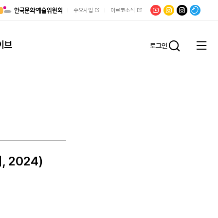
유튜브
문학광장
채널문장
팟빵
주요사업
아르코소식
인스타그램
인스타그램
이브
로그인
전체
통합검
메뉴
열기
 2024)