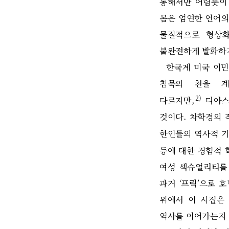
통해서만 어렴풋이
몸은 엄연한 언어의
물질적으로 형상
불완전하게 발화하
한국계 미국 이
침묵의 천을 계
2)
다르지만
,
디아스
것이다
.
차학경의 
한인들의 역사적 
등에 대한 경험적 
여성 섹슈얼리티를
과거
‘
프릭
’
으로 호
위에서 이 시집은
역사를 이어가는지