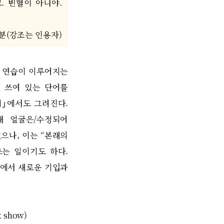
고
.
빈혈이 아니야
.
분
(
강조는 인용자
)
 연습이 이루어지는
 쓰여 있는 단어를
계
｣
에서도 그려진다
.
내 얼굴은
/
수정되어
있으나
,
이는
“
본래의
쓰는 일이기도 하다
.
에서 새로운 기입과
k show)