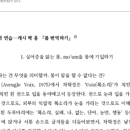
비평포럼이 있다.
1)
역 연습
―
캐시 박 홍
『
몸 번역하기
』
1.
실어증을 앓는 몸
, mo’um
을 몸에 기입하기
다는 건 무엇을 의미할까
.
몸이 말을 할 수 없다는 건
?
(Aveugle Voix, 1975)
에서 차학경은
‘Voix(
목소리
)’
가 적
 적힌 흰 천으로 입을 동여매고서 등장한다
.
천으로 눈과 입을 
 것으로도
,
외부의 억압적 목소리가 눈을 가리는 것으로도 이해
른 흰 두루마리에는
‘
목소리
,
실패
,
나
,
없는
,
단어
,
눈먼
,
행동
’
등
위에 앉거나 서툰 손으로 글자들을 더듬어보면서
,
차학경은 낯