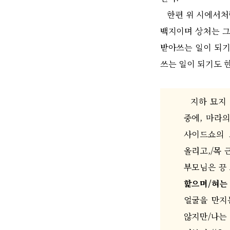
한편 위 시에서
백지이며 상처는 그
받아쓰는 일이 되
쓰는 일이 되기도 
지하 묘지 
중에
,
마라의
사이드쇼의 
올리고
,/
목 
부모님은 끙
핥으며
/
혀는
얼굴을 만지
않지만
/
나는