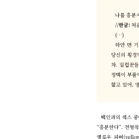
나를 흥분
//
한글
:
처
(…)
하얀 면 
당신의 횡경
차
.
밀렵꾼들
정맥이 부풀
핥고 있어
,
백인과의 섹스 
“
흥분한다
”.
전형적
옐로우 피버
(yello