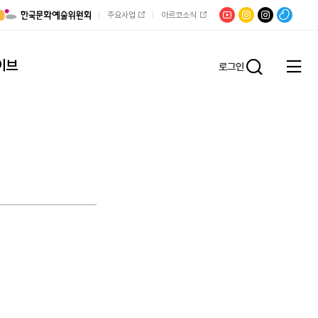
유튜브
문학광장
채널문장
팟빵
주요사업
아르코소식
인스타그램
인스타그램
이브
로그인
전체
통합검
메뉴
열기