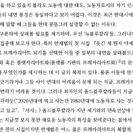
을 하고 있을지 몰라도 노동에 대한 태도, 노동자로서의 자기 인
들의 내면 풍경은 동일하다고 보기 어렵다. 이것은 최근 현대시
해 말할 때 그들을 한데 뭉뚱그려 설명할 수 없는 이유다.
분하여 살펴볼 필요를 제기하며, 우선 ‘뉴블루칼라’들, 그러니
중해 보고자 한다. 특히 한재범의 첫 시집 『웃긴 게 뭔지 아세요
로 프레카리아트 되기를 선택한 이들 중 일부의 내면을 살펴봄으
3)
화 혹은 플랫카리아트화(플랫폼 기반의 프레카리아트화)
의 
가 무엇인가를 제시하는 데 이 글의 목적이 있다. 물론 이들에 한
선 긋기라거나 그들 사이 연대의 어려움이 문제 되는 지금, 프레카리
면하기 어려울 것이다. 그러나 최지인의 올드블루칼라들이 지금의
각하듯(“2020년대에 먹고 사는건 1980년대에 노동자로 사는 것
고 있고”, 「서사」) 올드블루칼라가 지난 세기와의 연속선상에 
 지금껏 보지 못한 새로운 노동자의 특성을 보여준다는 점에서
 한 권의 시집이지만 한재범은 어느 젊은 프레카리아트의 복합적