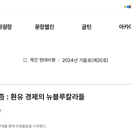
학광장
문장웹진
글틴
아카
계간 현대비평
2024년 가을호(제20호)
|
즘 : 환유 경제의 뉴블루칼라들
론
문예를 통해 비평활동을 시작했다.