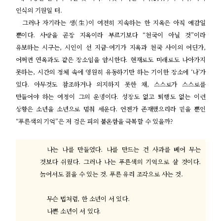
인식의 기원일 터
.
그러나 자기라는 생
(
生
)
이 여전히 지속하는 한 지옥은 아직 예감일
뿐이다
.
사랑을 곧장 지옥이라 부르기보다
“
천국이 아닐 것
”
이라
유보하는 시구는
,
시인이 선 지금
-
여기가 지옥과 천국 사이의 어딘가
,
어쩌면 연옥과도 같은 장소임을 암시한다
.
현재로도 미래로도 나아가지
못하는
,
시간의 정체 속에 영원히 유동하기만 하는 기이한 장소에
‘
나
’
가
있다
.
아무것도 참조하거나 의지하지 못한 채
,
스스로가 스스로를
만들어야 하는 여정이 그의 운명이다
.
성장도 없고 퇴행도 없는 이런
상황은 소년을 소년으로 멈춰 세운다
.
언젠가 존재했으리라 믿을 뿐인
“
푸른색의 기억
”
은 저 검은 피의 불온함을 극복할 수 있을까
?
나는 나를 만들었다
.
나를 만드는 건 사과를 베어 무는
것보다 쉬웠다
.
그러나 나는 푸른색의 기억으로 살 것이다
.
늙어서도 젊을 수 있는 것
.
푸른 유리 조각으로 사는 것
.
무슨 법처럼
,
한 소년이 서 있다
.
나쁜 소년이 서 있다
.