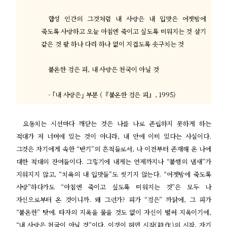
합성 인간의 그것처럼 내 사랑은 내 입맛은 어젯밤에
죽도록 사랑하고 오늘 아침엔 죽이고 싶도록 미워지는 것 살기
같은 것 팔 하나 다리 하나 없이 지겹도록 솟구치는 것
불온한 검은 피
,
내 사랑은 천국이 아닐 것
- ｢
내 사랑은
｣
부분
(
『
불온한 검은 피
』
, 1995)
요동치는 시선마다 깨닫는 것은 나를 나로 존립하지 못하게 하는
적대가 저 너머에 있는 것이 아니라
,
내 안에 이미 있다는 사실이다
.
그것은 자기에게 속한
“
반기
”
의 흔적들로서
,
나 이전부터 존재해 온 나에
대한 적대의 잔여들이다
.
그렇기에 내게는 언제까지나
“
불행의 냄새
”
가
지워지지 않고
, “
치욕의 내 입맛들
”
도 씻기지 않는다
. “
어젯밤에 죽도록
사랑
”
하다가도
“
아침엔 죽이고 싶도록 미워지는 것
”
은 모두 나
자신으로부터 온 것이니까
.
왜 그런가
?
피가
“
검은
”
까닭에
,
그 피가
“
불온한
”
탓에
.
타자의 지옥을 물을 것도 없이 자신이 벌써 지옥이기에
,
“
내 사랑은 천국이 아닐 것
”
이다
.
이것이 허연 시작
(
詩作
)
의 시작
,
자기