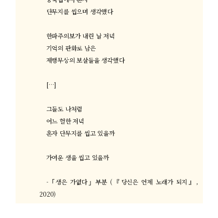
단무지를 씹으며 생각했다
한파주의보가 내린 날 저녁
기억의 판화로 남은
제행무상의 보살들을 생각했다
[…]
그들도 나처럼
어느 헐한 저녁
혼자 단무지를 씹고 있을까
가여운 생을 씹고 있을까
- ｢
생은 가엾다
｣
부분
(
『
당신은 언제 노래가 되지
』
,
2020)