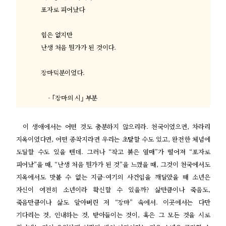
포자로 피어났다
힘은 없지만
난생 처음 뭔가가 된 것이다
.
장마덕분이었다
.
- ｢
장마의 시
｣
부분
이 생애에서는 어떤 것도 충분하지 않으리라
.
천국이었으면
,
차라리
지옥이었다면
,
어떤 종착지라면 우리는 초탈할 수도 있고
,
완전한 체념에
도달할 수도 있을 텐데
.
그러나
“
작고 붉은 열매
”
가 떨어져
“
포자로
피어났
”
을 때
, “
난생 처음 뭔가가 된 것
”
을 느꼈을 때
,
그것이 천국에서도
지옥에서도 맛볼 수 없는 지금
-
여기의 사건임을 깨달았을 때 소년은
자신이 여전히 소년이라 확신할 수 있을까
?
삶만큼이나 죽음도
,
죽음만큼이나 삶도 알아버린 저
“
장마
”
속에서
.
이곳에서는 다만
기다리는 것
,
인내하는 것
,
받아들이는 것이
,
혹은 그 모든 것을 시로