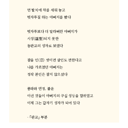
먼 발치에 차를 세워 놓고
빗자루질 하는 아버지를 봤다
빗자루보다 더 말라버린 아버지가
시성
(
諡聖
)
되지 못한
동판교의 성자로 보였다
참을 인
(
忍
)
셋이면 살인도 면한다고
나를 가르쳤던 아버지는
정작 본인은 참지 않으셨다
풍파와 연정
,
불운
이런 것들이 아버지의 구십 성상을 할퀴었고
이제 그는 갑자기 성자가 되어 있다
- ｢
판교
｣
부분