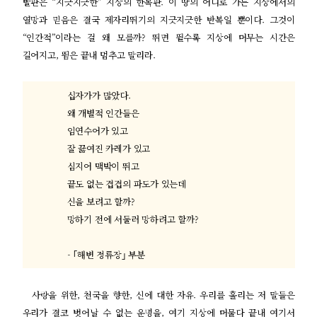
발판은
“
지긋지긋한
”
지상의 한복판
.
이 땅의 어디로 가든 지상에서의
열망과 믿음은 결국 제자리뛰기의 지긋지긋한 반복일 뿐이다
.
그것이
“
인간적
”
이라는 걸 왜 모를까
?
뛰면 뛸수록 지상에 머무는 시간은
길어지고
,
뜀은 끝내 멈추고 말리라
.
십자가가 많았다
.
왜 개별적 인간들은
임연수어가 있고
잘 끓여진 카레가 있고
심지어 맥박이 뛰고
끝도 없는 겹겹의 파도가 있는데
신을 보려고 할까
?
망하기 전에 서둘러 망하려고 할까
?
- ｢
해변 정류장
｣
부분
사랑을 위한
,
천국을 향한
,
신에 대한 자유
.
우리를 홀리는 저 말들은
우리가 결코 벗어날 수 없는 운명을
,
여기 지상에 머물다 끝내 여기서