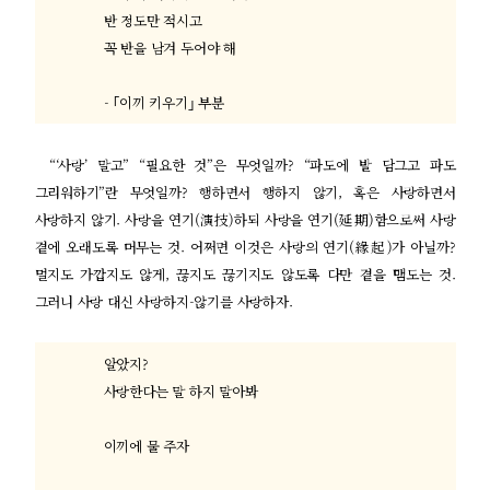
반 정도만 적시고
꼭 반을 남겨 두어야 해
- ｢
이끼 키우기
｣
부분
“‘
사랑
’
말고
” “
필요한 것
”
은 무엇일까
? “
파도에 발 담그고 파도
그리워하기
”
란 무엇일까
?
행하면서 행하지 않기
,
혹은 사랑하면서
사랑하지 않기
.
사랑을 연기
(
演技
)
하되 사랑을 연기
(
延期
)
함으로써 사랑
곁에 오래도록 머무는 것
.
어쩌면 이것은 사랑의 연기
(
緣起
)
가 아닐까
?
멀지도 가깝지도 않게
,
끊지도 끊기지도 않도록 다만 곁을 맴도는 것
.
그러니 사랑 대신 사랑하지
-
않기를 사랑하자
.
알았지
?
사랑한다는 말 하지 말아봐
이끼에 물 주자