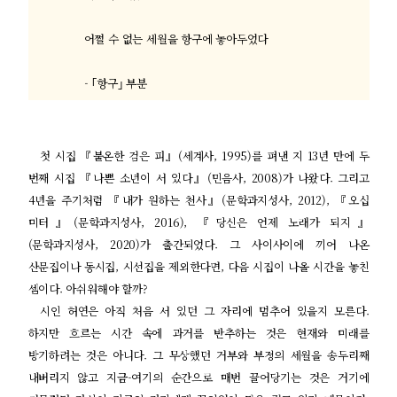
어쩔 수 없는 세월을 항구에 놓아두었다
- ｢
항구
｣
부분
첫 시집
『
불온한 검은 피
』
(
세계사
, 1995)
를 펴낸 지
13
년 만에 두
번째 시집
『
나쁜 소년이 서 있다
』
(
민음사
, 2008)
가 나왔다
.
그리고
4
년을 주기처럼
『
내가 원하는 천사
』
(
문학과지성사
, 2012),
『
오십
미터
』
(
문학과지성사
, 2016),
『
당신은 언제 노래가 되지
』
(
문학과지성사
, 2020)
가 출간되었다
.
그 사이사이에 끼어 나온
산문집이나 동시집
,
시선집을 제외한다면
,
다음 시집이 나올 시간을 놓친
셈이다
.
아쉬워해야 할까
?
시인 허연은 아직 처음 서 있던 그 자리에 멈추어 있을지 모른다
.
하지만 흐르는 시간 속에 과거를 반추하는 것은 현재와 미래를
방기하려는 것은 아니다
.
그 무상했던 거부와 부정의 세월을 송두리째
내버리지 않고 지금
-
여기의 순간으로 매번 끌어당기는 것은 거기에