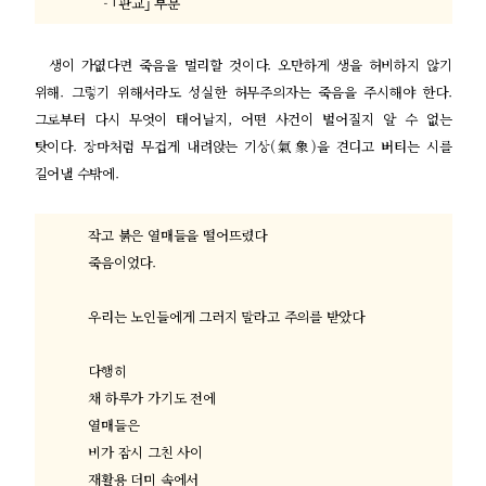
- ｢
판교
｣
부분
생이 가엾다면 죽음을 멀리할 것이다
.
오만하게 생을 허비하지 않기
위해
.
그렇기 위해서라도 성실한 허무주의자는 죽음을 주시해야 한다
.
그로부터 다시 무엇이 태어날지
,
어떤 사건이 벌어질지 알 수 없는
탓이다
.
장마처럼 무겁게 내려앉는 기상
(
氣象
)
을 견디고 버티는 시를
길어낼 수밖에
.
작고 붉은 열매들을 떨어뜨렸다
죽음이었다
.
우리는 노인들에게 그러지 말라고 주의를 받았다
다행히
채 하루가 가기도 전에
열매들은
비가 잠시 그친 사이
재활용 더미 속에서