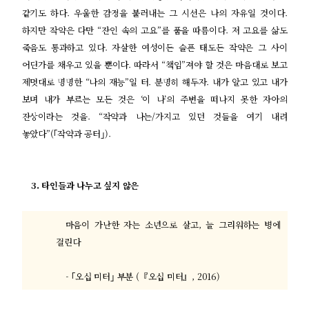
같기도 하다
.
우울한 감정을 불러내는 그 시선은 나의 자유일 것이다
.
하지만 작약은 다만
“
잔인 속의 고요
”
를 품을 따름이다
.
저 고요를 삶도
죽음도 통과하고 있다
.
자살한 여성이든 슬픈 태도든 작약은 그 사이
어딘가를 채우고 있을 뿐이다
.
따라서
“
책임
”
져야 할 것은 마음대로 보고
제멋대로 명명한
“
나의 재능
”
일 터
.
분명히 해두자
.
내가 알고 있고 내가
보며 내가 부르는 모든 것은
‘
이 나
’
의 주변을 떠나지 못한 자아의
잔상이라는 것을
. “
작약과 나는
/
가지고 있던 것들을 여기 내려
놓았다
”(｢
작약과 공터
｣).
3.
타인들과 나누고 싶지 않은
마음이 가난한 자는 소년으로 살고
,
늘 그리워하는 병에
걸린다
- ｢
오십 미터
｣
부분
(
『
오십 미터
』
, 2016)