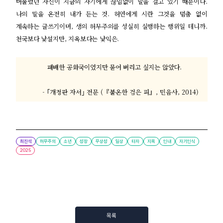
머물렀던 자신이 지금의 자기에게 끊임없이 말을 걸고 있기 때문이다
.
나의 말을 온전히 내가 듣는 것
.
허연에게 시란 그것을 멈춤 없이
계속하는 글쓰기이며
,
생의 허무주의를 성실히 실행하는 행위일 테니까
.
천국보다 낯설지만
,
지옥보다는 낯익은
.
패배한 공화국이었지만 묻어 버리고 싶지는 않았다
.
- ｢
개정판 자서
｣
전문
(
『
불온한 검은 피
』
,
민음사
, 2014)
최진석
허무주의
소년
성장
무상성
일상
타자
지옥
인내
자기인식
2025
목록