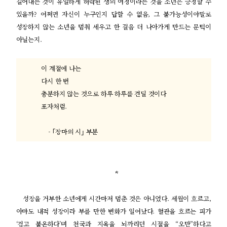
길어내는 것이 유일하게 허락된 생의 여정이라는 것을 소년은 긍정할 수
있을까
?
어쩌면 자신이 누구인지 답할 수 없음
,
그 불가능성이야말로
성장하지 않는 소년을 멈춰 세우고 한 걸음 더 나아가게 만드는 문턱이
아닐는지
.
이 계절에 나는
다시 한 번
충분하지 않는 것으로 하루 하루를 견딜 것이다
포자처럼
.
- ｢
장마의 시
｣
부분
*
성장을 거부한 소년에게 시간마저 멈춘 것은 아니었다
.
세월이 흐르고
,
아마도 내적 성장이라 부를 만한 변화가 일어났다
.
혈관을 흐르는 피가
‘
검고 불온하다
’
며 천국과 지옥을 뇌까리던 시절을
“
오만
”
하다고