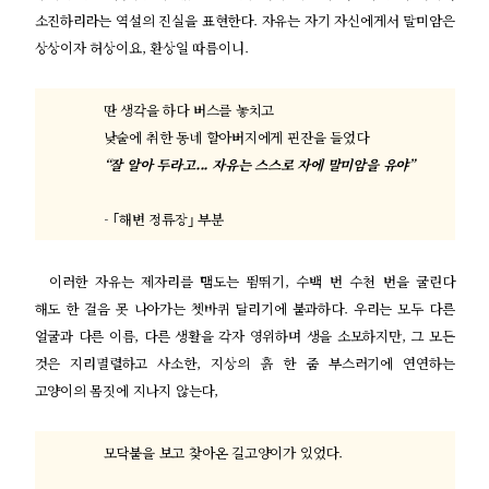
소진하리라는 역설의 진실을 표현한다
.
자유는 자기 자신에게서 말미암은
상상이자 허상이요
,
환상일 따름이니
.
딴 생각을 하다 버스를 놓치고
낮술에 취한 동네 할아버지에게 핀잔을 들었다
“
잘 알아 두라고
...
자유는 스스로 자에 말미암을 유야
”
- ｢
해변 정류장
｣
부분
이러한 자유는 제자리를 맴도는 뜀뛰기
,
수백 번 수천 번을 굴린다
해도 한 걸음 못 나아가는 쳇바퀴 달리기에 불과하다
.
우리는 모두 다른
얼굴과 다른 이름
,
다른 생활을 각자 영위하며 생을 소모하지만
,
그 모든
것은 지리멸렬하고 사소한
,
지상의 흙 한 줌 부스러기에 연연하는
고양이의 몸짓에 지나지 않는다
,
모닥불을 보고 찾아온 길고양이가 있었다
.