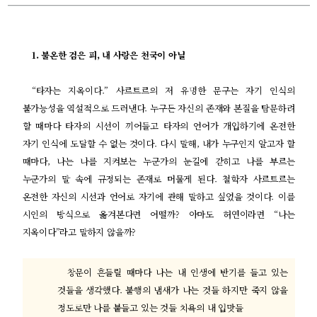
1.
불온한 검은 피
,
내 사랑은 천국이 아닐
“
타자는 지옥이다
.”
사르트르의 저 유명한 문구는 자기 인식의
불가능성을 역설적으로 드러낸다
.
누구든 자신의 존재와 본질을 탐문하려
할 때마다 타자의 시선이 끼어들고 타자의 언어가 개입하기에 온전한
자기 인식에 도달할 수 없는 것이다
.
다시 말해
,
내가 누구인지 알고자 할
때마다
,
나는 나를 지켜보는 누군가의 눈길에 갇히고 나를 부르는
누군가의 말 속에 규정되는 존재로 머물게 된다
.
철학자 사르트르는
온전한 자신의 시선과 언어로 자기에 관해 말하고 싶었을 것이다
.
이를
시인의 방식으로 옮겨본다면 어떨까
?
아마도 허연이라면
“
나는
지옥이다
”
라고 말하지 않을까
?
창문이 흔들릴 때마다 나는 내 인생에 반기를 들고 있는
것들을 생각했다
.
불행의 냄새가 나는 것들 하지만 죽지 않을
정도로만 나를 붙들고 있는 것들 치욕의 내 입맛들