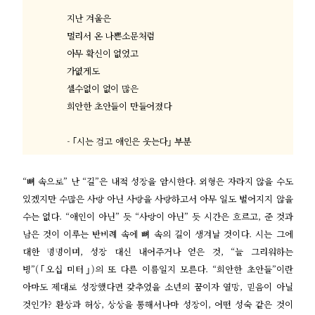
지난 겨울은
멀리서 온 나쁜소문처럼
아무 확신이 없었고
가엾게도
셀수없이 없이 많은
희안한 초안들이 만들어졌다
- ｢
시는 검고 애인은 웃는다
｣
부분
“
뼈 속으로
”
난
“
길
”
은 내
적 성장을 암시한다
.
외형은 자라지 않을 수도
있겠지만 수많은 사랑 아닌 사랑을 사랑하고서 아무 일도 벌어지지 않을
수는 없다
. “
애인이 아닌
”
듯
“
사랑이 아닌
”
듯 시간은 흐르고
,
준 것과
남은 것이 이루는 반비례 속에 뼈 속의 길이 생겨날 것이다
.
시는 그에
대한 명명이며
,
성장 대신 내어주거나 얻은 것
, “
늘 그리워하는
병
”(｢
오십 미터
｣)
의 또 다른 이름일지 모른다
. “
희안한 초안들
”
이란
아마도 제대로 성장했다면 갖추었을 소년의 꿈이자 열망
,
믿음이 아닐
것인가
?
환상과 허상
,
상상을 통해서나마 성장이
,
어떤 성숙 같은 것이