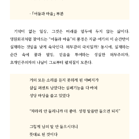
- ｢
어둠과 마을
｣
부분
기약이 없는 일상
,
그것은 미래를 염두에 두지 않는 삶이다
.
영원회귀처럼 찾아드는
“
어둠과 마을
”
의 풍경은 지금
-
여기의 이 순간만이
실재하는 것임을 낮게 속삭인다
.
허무감의 극치일까
?
동시에
,
실재하는
순간 속에 꿈과 열망
,
믿음을 투여하는 성실한 허무주의자
,
초개인주의자의 나날이 그로부터 펼쳐질지 모른다
.
거의 모든 소리를 듣지 못하게 된 아버지가
삼십 퍼센트 남았다는 심폐기능을 다 바쳐
성당 마당을 쓸고 있었다
“
차라리 안 들리니까 더 좋아
.
성령 말씀만 들으면 되지
”
그렇게 남의 말 안 들으시더니
뜻대로 된 것이다