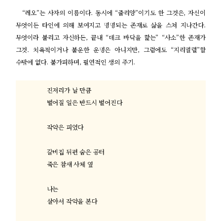
“
레오
”
는 사자의 이름이다
.
동시에
“
줄리앙
”
이기도 한 그것은
,
자신이
무엇이든 타인에 의해 보여지고 명명되는 존재로 삶을 스쳐 지나간다
.
무엇이라 불리고 자신하든
,
끝내
“
데크 바닥을 핥는
” “
사소
”
한 존재가
그것
.
치욕적이거나 불운한 운명은 아니지만
,
그럼에도
“
지리멸렬
”
할
수밖에 없다
.
불가피하며
,
필연적인 생의 주기
.
진저리가 날 만큼
벌어질 일은 반드시 벌어진다
작약은 피었다
갈비집 뒤편 숨은 공터
죽은 참새 사체 옆
나는
살아서 작약을 본다