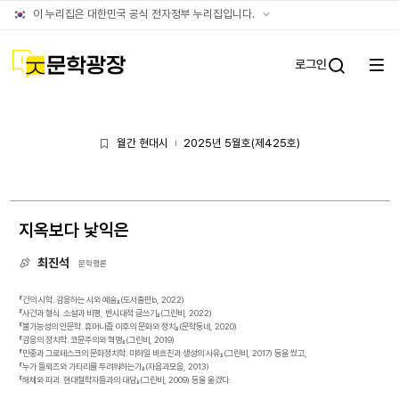
아카이브
공식
이 누리집은 대한민국 공식 전자정부 누리집입니다.
누리집
확인방법
문학광장
로그인
전체
통합검
메뉴
열기
월간 현대시
2025년 5월호(제425호)
|
지옥보다 낯익은
최진석
문학평론
『건의 시학. 감응하는 시와 예술』(도서출판b, 2022)
『사건과 형식. 소설과 비평, 반시대적 글쓰기』(그린비, 2022)
『불가능성의 인문학. 휴머니즘 이후의 문화와 정치』(문학동네, 2020)
『감응의 정치학. 코뮨주의와 혁명』(그린비, 2019)
『민중과 그로테스크의 문화정치학. 미하일 바흐친과 생성의 사유』(그린비, 2017) 등을 썼고,
『누가 들뢰즈와 가타리를 두려워하는가』(자음과모음, 2013)
『해체와 파괴. 현대철학자들과의 대담』(그린비, 2009) 등을 옮겼다.