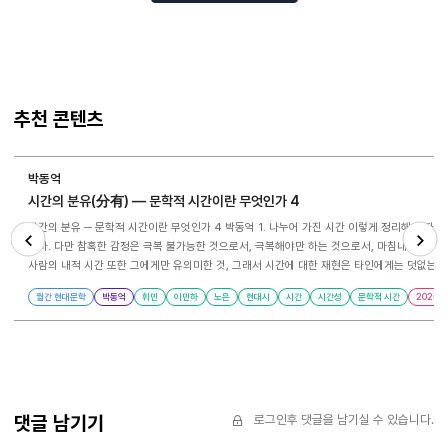
추천 콘텐츠
박동억
시간의 분유(分有) ― 문학적 시간이란 무엇인가 4
시간의 분유 ─ 문학적 시간이란 무엇인가 4 박동억 1. 나누어 가진 시간 이렇게 정리해 보자. 시간은 능력이다. 시간을 경험한다는 것은 그 자체로 능력이다. 끝없이 변화할 뿐인 물리적 우주 속에서 사람이 세계의 유의미함을 추궁할 때, 비로소 내면의 시간은 흐르기 시작한다. 이와 맞물려 흥미롭게도 사람은 죽음을 확신한다. 사람은 세상의 물질적 순환에 순응하는 대신 죽기를 두려워한다. 내면의 절망과 신체적 고통이 우선인지 죽음이 다가온다는 확신이 우선인지는 분명치
않다. 다만 참혹한 감정은 극복 불가능한 것으로서, 극복해야만 하는 것으로서, 마침내 성숙의 
사람의 내적 시간 또한 그에게만 유의미한 것, 그래서 시간에 대한 재현은 타인에게는 덧없는 메시지에 지나지 않는 것은 아닐까. 우리는 시간
Previous
Next
마리가 살고 있었다 시든 연잎이 걷히고 북풍의 으름장이 연못을 얼려버리는 날에는 간유리 너머로 금붕어의 수를 헤아렸다 멈춰 있는 주홍빛이 네 마리 물고기와 나의 주소였다 무릎걸음으로 겨울을 건너보려 했으나 나의 기도는 얼음을 밀어내지 못했다 아침마다 살라온 향들이 한꺼번에 기도를 토해내는 날에는 목울대에 걸린 간절을 온 힘으로 삼켜야 했다 기도가 사라진 법당 천장에서는 만질 수 없는 이름들이 흰빛이 되어갔다 오늘 봄의 동구를 걷는데 목련 꽃봉오리 사이로
월간 현대문학
박동억
휘민
이민하
노은
현대시
시간
시간성
문학적 시간
2025
비치는 햇살이 나를 작은 연못으로 이끈다 겨울이 녹은 자리에는 금붕어 네 마리와 물낯바닥 같은 물고기 두 마리 연못과 연못 속의 물고기와 연못 속의 물고기를 들여다보는 한 사람과 연못 속의 물고기를 들여다보는 한 사람의 얼굴을 오랫동안 지켜본 순한 눈동자들 풍경 소리에 마음이 흔들릴 때마다 눈을 감고 눈에 보이지 않는 것들을 생각한다 어둑하던 봄눈들이 온몸으로 새 빛을 밀어 올린다 휘민, ｢봄눈｣ 전문, 『현대문학』 5월호 한 시인이 살아낸 시간을 독자가 읽어야 할
필요란 무엇인가. 이러한 물음을 곱씹어보며 휘민 시인의 ｢봄눈｣을 읽는다. 그에게는 기도드려
“목울대에 걸린 간절을 온 힘으로 삼켜야 했다”. 하지만 이 작품은 좌절로 마무리되지는 않는
것일지도 모른다. 그리하여 이 작품은 “눈에 보이지 않는 것들”에 대한 사색과 봄눈으로 빚어낸
타자가 응답함으로써 메아리치는 시간이다. 사람은 자신의 고통을 홀로 짊어질 수 없다. 사람의
살아내지 못한 시간을 경청하고 뒤따르는 장소이다. 2. 시간을 분유하는 두 가지 양상 자본주의적 시간과 문학적 시간은 양립 불가능한 것이다. 우리가 살아가는 자본주의 사회는 삶의 보폭을 일정한 속도로 유지하도록 만드는 일련의 제도라고 묘사할 수 있다. 현대인은 매일 일정한 시간에 출근하고, 일정에 맞추어 업무를 처리하고, 연도와 생애주기를 일치시킨다. 하이데거와 랑시에르는 그러한 현실을 비판하기 위해 시간을 탐구한 두 철학자이다. 모든 것이 효율성을 위주로
짜인 자본주의 체제는 물리적 시간의 흐름과 우리의 생애를 일치시키도록 만들며, 이로써 내면의
댓글 남기기
로그인후 댓글을 남기실 수 있습니다.
있다”1)라고 상찬하는 한편, 아리스토텔레스의 『자연학』을 치밀하게 분석한다. 그에게 영감을