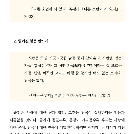
- ｢
나쁜 소년이 서 있다
｣
부분
(
『
나쁜 소년이 서 있다
』
,
2008)
2.
벌어질 일은 반드시
사랑은 하필 지긋지긋한 날들 중에 찾아온다
.
사랑을 믿는
자들
.
합성섬유가 그 어떤 가죽보다 인간적이라는 걸 모르는
자들
.
방을 바꾸면 고뇌도 바뀔 줄 알지만 택도 없는 소리다
.
천국은 없다
.
- ｢
천국은 없다
｣
부분
(
『
내가 원하는 천사
』
, 2012)
순전한 사랑에 대한 꿈과 열망
,
그것은 천국이 실재한다는 믿음과
다름없을 것이다
.
궁지에 몰릴수록
,
곤경이 가파를수록 우리는 사랑에
대한 꿈에
,
천국에 대한 믿음에 매달린다
.
하지만 어쩌랴
.
두 다리가 디딘