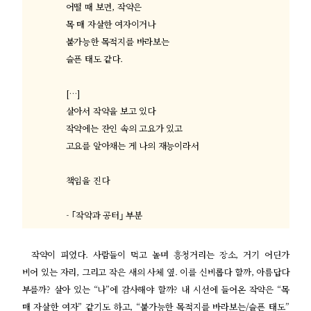
어떨 때 보면
,
작약은
목 매 자살한 여자이거나
불가능한 목적지를 바라보는
슬픈 태도 같다
.
[…]
살아서 작약을 보고 있다
작약에는 잔인 속의 고요가 있고
고요를 알아채는 게 나의 재능이라서
책임을 진다
- ｢
작약과 공터
｣
부분
작약이 피었다
.
사람들이 먹고 놀며 흥청거리는 장소
,
거기 어딘가
비어 있는 자리
,
그리고 작은 새의 사체 옆
.
이를 신비롭다 할까
,
아름답다
부를까
?
살아 있는
“
나
”
에 감사해야 할까
?
내 시선에 들어온 작약은
“
목
매 자살한 여자
”
같기도 하고
, “
불가능한 목적지를 바라보는
/
슬픈 태도
”