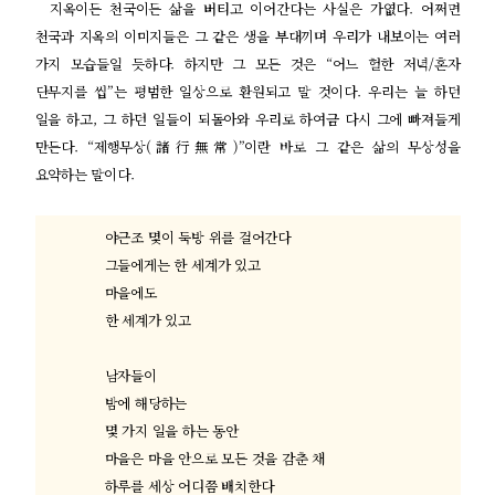
지옥이든 천국이든 삶을 버티고 이어간다는 사실은 가엾다
.
어쩌면
천국과 지옥의 이미지들은 그 같은 생을 부대끼며 우리가 내보이는 여러
가지 모습들일 듯하다
.
하지만 그 모든 것은
“
어느 헐한 저녁
/
혼자
단무지를 씹
”
는 평범한 일상으로 환원되고 말 것이다
.
우리는 늘 하던
일을 하고
,
그 하던 일들이 되돌아와 우리로 하여금 다시 그에 빠져들게
만든다
. “
제행무상
(
諸行無常
)”
이란 바로 그 같은 삶의 무상성을
요약하는 말이다
.
야근조 몇이 둑방 위를 걸어간다
그들에게는 한 세계가 있고
마을에도
한 세계가 있고
남자들이
밤에 해당하는
몇 가지 일을 하는 동안
마을은 마을 안으로 모든 것을 감춘 채
하루를 세상 어디쯤 배치한다