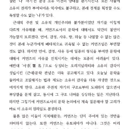
살핀
‘
나
’ ‘
자기
’
는 분명 소유 이전의 양태를 환기시킨다
.
모든 사물에
소유의 권리가 부여되어온 역사에도 불구하고
,
본래 경계를 획정할 수도
독점할 수도 없는
‘
나
’
가 있다
.
근대적 주권 및 소유적 개인주의와 불가분이었던 자기를 이렇게
다르게 사유해볼 때
,
커먼즈로서의 문학에 대해서도 약간의 첨언이
가능할지 모르겠다
.
언어
,
감정
,
사유
,
땅
,
하늘 등 나열할 수 없는 많은
것이 본래 누군가에게 배타적으로 귀속될 수 없는 커먼즈임은 부연할
것도 없다
.
하지만 언어
,
감정
,
사유 등에 일종의 형식을 부여한 문학에
대해서 커먼즈의 사유를 진척시키는 데에는 모종의 어려움이 있다
.
예컨대
‘
서명
(
署名
)’
으로 상징되는 오리지널리티와 소유의 감각이
성립시킨
(
근대
)
문학 관념은 더욱 공고해지고 있다
.
오늘날 문학을
둘러싸고 조밀해지는 법과 제도는 소유의 감각을 더욱 자명한 것으로
여겨지게 한다
.
소유와 주권적 자기의 구조로부터 도피하지 않으면서
부당함을 문제 삼고
,
동시에 그 구조 너머를 상상하는 일은 지난하다
.
하지만 그렇기에 커먼즈로서의 문학 논의에서 계속 질문해야 할 고리가
바로 이 소유의 원리임도 분명하다
.
물론 많은 이들이 지적해왔듯
,
커먼즈는 단지 주어져 있는 것만을
의미하지 않는다
.
또한 커먼즈는 유토피아가 아니다
.
그것은 미리