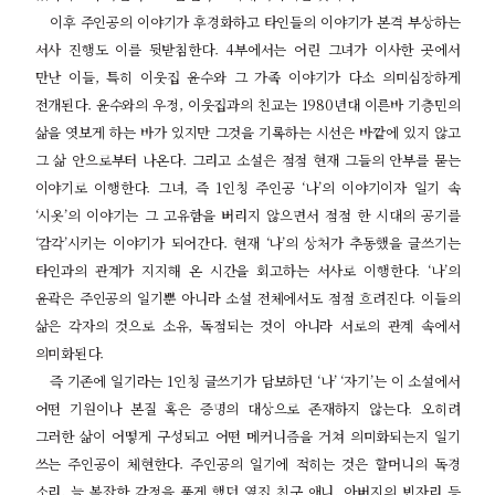
이후 주인공의 이야기가 후경화하고 타인들의 이야기가 본격 부상하는
서사 진행도 이를 뒷받침한다
. 4
부에서는 어린 그녀가 이사한 곳에서
만난 이들
,
특히 이웃집 윤수와 그 가족 이야기가 다소 의미심장하게
전개된다
.
윤수와의 우정
,
이웃집과의 친교는
1980
년대 이른바 기층민의
삶을 엿보게 하는 바가 있지만 그것을 기록하는 시선은 바깥에 있지 않고
그 삶 안으로부터 나온다
.
그리고 소설은 점점 현재 그들의 안부를 묻는
이야기로 이행한다
.
그녀
,
즉
1
인칭 주인공
‘
나
’
의 이야기이자 일기 속
‘
시옷
’
의 이야기는 그 고유함을 버리지 않으면서 점점 한 시대의 공기를
‘
감각
’
시키는 이야기가 되어간다
.
현재
‘
나
’
의 상처가 추동했을 글쓰기는
타인과의 관계가 지지해 온 시간을 회고하는 서사로 이행한다
. ‘
나
’
의
윤곽은 주인공의 일기뿐 아니라 소설 전체에서도 점점 흐려진다
.
이들의
삶은 각자의 것으로 소유
,
독점되는 것이 아니라 서로의 관계 속에서
의미화된다
.
즉 기존에 일기라는
1
인칭 글쓰기가 담보하던
‘
나
’ ‘
자기
’
는 이 소설에서
어떤 기원이나 본질 혹은 증명의 대상으로 존재하지 않는다
.
오히려
그러한 삶이 어떻게 구성되고 어떤 메커니즘을 거쳐 의미화되는지 일기
쓰는 주인공이 체현한다
.
주인공의 일기에 적히는 것은 할머니의 독경
소리
,
늘 복잡한 감정을 품게 했던 옆집 친구 애니
,
아버지의 빈자리 등