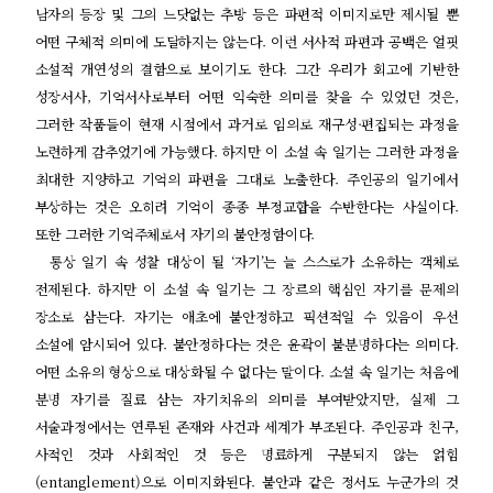
남자의 등장 및 그의 느닷없는 추방 등은 파편적 이미지로만 제시될 뿐
어떤 구체적 의미에 도달하지는 않는다
.
이런 서사적 파편과 공백은 얼핏
소설적 개연성의 결함으로 보이기도 한다
.
그간 우리가 회고에 기반한
성장서사
,
기억서사로부터 어떤 익숙한 의미를 찾을 수 있었던 것은
,
그러한 작품들이 현재 시점에서 과거로 임의로 재구성
·
편집되는 과정을
노련하게 감추었기에 가능했다
.
하지만 이 소설 속 일기는 그러한 과정을
최대한 지양하고 기억의 파편을 그대로 노출한다
.
주인공의 일기에서
부상하는 것은 오히려 기억이 종종 부정교합을 수반한다는 사실이다
.
또한 그러한 기억주체로서 자기의 불안정함이다
.
통상 일기 속 성찰 대상이 될
‘
자기
’
는 늘 스스로가 소유하는 객체로
전제된다
.
하지만 이 소설 속 일기는 그 장르의 핵심인 자기를 문제의
장소로 삼는다
.
자기는 애초에 불안정하고 픽션적일 수 있음이 우선
소설에 암시되어 있다
.
불안정하다는 것은 윤곽이 불분명하다는 의미다
.
어떤 소유의 형상으로 대상화될 수 없다는 말이다
.
소설 속 일기는 처음에
분명 자기를 질료 삼는 자기치유의 의미를 부여받았지만
,
실제 그
서술과정에서는 연루된 존재와 사건과 세계가 부조된다
.
주인공과 친구
,
사적인 것과 사회적인 것 등은 명료하게 구분되지 않는 얽힘
(entanglement)
으로 이미지화된다
.
불안과 같은 정서도 누군가의 것