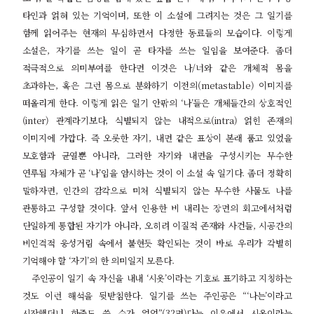
타인과 얽혀 있는 기억이며
,
또한 이 소설에 그려지는 것은 그 일기를
함께 읽어주는 현재의 무심하면서 다정한 동료들의 모습이다
.
이렇게
소설은
,
자기를 쓰는 일이 곧 타자를 쓰는 일임을 보여준다
.
좀더
적극적으로 의미부여를 한다면 이것은 나
/
너와 같은 개체적 몸을
초과하는
,
혹은 그런 몸으로 분화하기 이전의
(metastable)
이미지를
떠올리게 한다
.
이렇게 읽은 일기 안팎의
‘
나
’
들은 개체들간의 상호적인
(inter)
관계라기보다
,
식별되지 않는 내적으로
(intra)
얽힌 존재의
이미지에 가깝다
.
즉 오롯한 자기
,
내면 같은 표상이 본래 품고 있었을
모호함과 균열뿐 아니라
,
그러한 자기와 내면을 구성시키는 무수한
연루됨 자체가 곧
‘
나
’
임을 암시하는 것이 이 소설 속 일기다
.
좀더 정확히
말하자면
,
인간의 감각으로 미처 식별되지 않는 무수한 사물도 나를
관통하고 구성할 것이다
.
앞서 인용한 비 내리는 장면의 회고에서처럼
단일하게 통합된 자기가 아니라
,
오히려 이질적 존재와 사건들
,
시공간의
비인격적 웅성거림 속에서 불현듯 확인되는 것이 바로 우리가 각별히
기억해야 할
‘
자기
’
의 한 의미일지 모른다
.
주인공이 일기 속 자신을 내내
‘
시옷
’
이라는 기호로 표기하고 지칭하는
것도 이런 해석을 뒷받침한다
.
일기를 쓰는 주인공은
“‘
나는
’
이라고
시작했더니 한줄도 쓸 수가 없었
”(32
면
)
다는 이유에서 시옷이라는