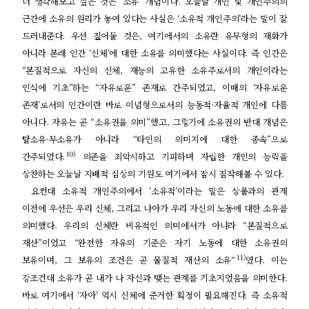
더 생각해보고 싶은 것은
‘
소유
’
개념이다
.
오늘날 개인 및 개인주의의
근간에 소유의 원리가 놓여 있다는 사실은
‘
소유적 개인주의
’
라는 말이 잘
드러내준다
.
우선 짚어둘 것은
,
여기에서의 소유란 유무형의 재화가
아니라 본래 인간
‘
신체
’
에 대한 소유를 의미했다는 사실이다
.
즉 인간은
“
본질적으로 자신의 신체
,
재능의 고유한 소유주로서의 개인이라는
인식에 기초
”
하는
“
자유로운
”
존재로 간주되었고
,
이때의
‘
자유로운
존재
’
로서의 인간이란 바로 이념형으로서의 능동적
·
자율적 개인에 다름
아니다
.
자유는 곧
“
소유권을 의미
”
했고
,
그렇기에 소유권의 반대 개념은
탈소유
·
무소유가 아니라
“
타인의 의미지에 대한 종속
”
으로
10)
간주되었다
.
의존을 죄악시하고 기피하며 자립한 개인의 능력을
상찬하는 오늘날 지배적 심상의 기원도 여기에서 잠시 짐작해볼 수 있다
.
요컨대 소유적 개인주의에서
‘
소유적
’
이라는 말은 상품과의 관계
이전에 우선은 우리 신체
,
그리고 나아가 우리 자신의 노동에 대한 소유를
의미했다
.
우리의 신체란 비유적인 의미에서가 아니라
“
본질적으로
재산
”
이었고
“
완전한 자유의 기준은 자기 노동에 대한 소유권의
11)
보유이며
,
그 보유의 조건은 곧 물질적 재산의 소유
”
였다
.
이는
강조건대 소유가 곧 내가 나 자신과 맺는 관계를 기초지었음을 의미한다
.
바로 여기에서
‘
자아
’
역시 신체에 준거한 획정이 필요해진다
.
즉 소유적