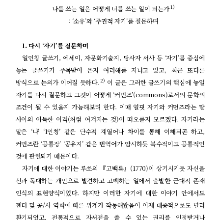
1)
나를 쓰는 일은 어떻게 너를 쓰는 일이 되는가
: ‘
소유
’
와
‘
주권적 자기
’
를 질문하며
1.
다시
‘
자기
’
를 질문하며
일인칭 글쓰기
,
에세이
,
자문화기술지
,
당사자 서사 등
‘
자기
’
를 중심에
놓는 글쓰기가 주목받아 온지 여러해를 지나고 있고
,
최근 또다른
2)
방식으로 논의가 이어질 듯하다
.
이 글은 그러한 글쓰기의 핵심에 놓일
자기를 다시 질문하고 그것이 어떻게
‘
커먼즈
’(commons)
로서의 문학의
조건이 될 수 있을지 가늠해보려 한다
.
이때 얼핏 자기와 커먼즈라는 말
사이의 아득한 이격
(
처럼 여겨지는 것
)
이 떠오를지 모르겠다
.
자기라는
말은
‘
나
’ ‘1
인칭
’
같은 단수적 계열어나 차이를 통해 이해되곤 하고
,
커먼즈란
‘
공통장
’ ‘
공유지
’
같은 번역어가 암시하듯 복수적이고 공통적인
것에 관련되기 때문이다
.
자기에 대한 이야기는 루쏘의
『
고백록
』(1770)
이 상기시키듯 자신을
신과 독대하는 개인으로 발견하고 고백하는 일에서 출발한 근대적 존재
인식의 표현양식이었다
.
하지만 이러한 자기에 대한 이야기 안에서도
젠더 및 공
/
사 역학에 따른 위계가 작동해왔음이 이제 대중적으로도 널리
환기되었고
,
전통적으로 자서전을 쓸 수 있는 권리를 인정받거나