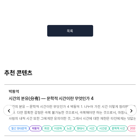
목록
추천 콘텐츠
박동억
시간의 분유(分有) ― 문학적 시간이란 무엇인가 4
시간의 분유 ─ 문학적 시간이란 무엇인가 4 박동억 1. 나누어 가진 시간 이렇게 정리해 보자. 시간은 능력이다. 시간을 경험한다는 것은 그 자체로 능력이다. 끝없이 변화할 뿐인 물리적 우주 속에서 사람이 세계의 유의미함을 추궁할 때, 비로소 내면의 시간은 흐르기 시작한다. 이와 맞물려 흥미롭게도 사람은 죽음을 확신한다. 사람은 세상의 물질적 순환에 순응하는 대신 죽기를 두려워한다. 내면의 절망과 신체적 고통이 우선인지 죽음이 다가온다는 확신이 우선인지는 분명치
않다. 다만 참혹한 감정은 극복 불가능한 것으로서, 극복해야만 하는 것으로서, 마침내 성숙의 
사람의 내적 시간 또한 그에게만 유의미한 것, 그래서 시간에 대한 재현은 타인에게는 덧없는 메시지에 지나지 않는 것은 아닐까. 우리는 시간
Previous
Next
마리가 살고 있었다 시든 연잎이 걷히고 북풍의 으름장이 연못을 얼려버리는 날에는 간유리 너머로 금붕어의 수를 헤아렸다 멈춰 있는 주홍빛이 네 마리 물고기와 나의 주소였다 무릎걸음으로 겨울을 건너보려 했으나 나의 기도는 얼음을 밀어내지 못했다 아침마다 살라온 향들이 한꺼번에 기도를 토해내는 날에는 목울대에 걸린 간절을 온 힘으로 삼켜야 했다 기도가 사라진 법당 천장에서는 만질 수 없는 이름들이 흰빛이 되어갔다 오늘 봄의 동구를 걷는데 목련 꽃봉오리 사이로
월간 현대문학
박동억
휘민
이민하
노은
현대시
시간
시간성
문학적 시간
2025
비치는 햇살이 나를 작은 연못으로 이끈다 겨울이 녹은 자리에는 금붕어 네 마리와 물낯바닥 같은 물고기 두 마리 연못과 연못 속의 물고기와 연못 속의 물고기를 들여다보는 한 사람과 연못 속의 물고기를 들여다보는 한 사람의 얼굴을 오랫동안 지켜본 순한 눈동자들 풍경 소리에 마음이 흔들릴 때마다 눈을 감고 눈에 보이지 않는 것들을 생각한다 어둑하던 봄눈들이 온몸으로 새 빛을 밀어 올린다 휘민, ｢봄눈｣ 전문, 『현대문학』 5월호 한 시인이 살아낸 시간을 독자가 읽어야 할
필요란 무엇인가. 이러한 물음을 곱씹어보며 휘민 시인의 ｢봄눈｣을 읽는다. 그에게는 기도드려