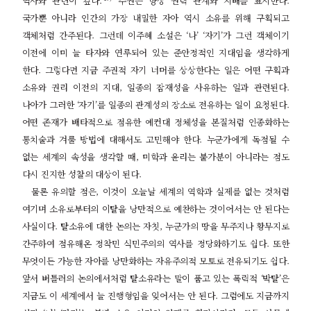
역사와 관련이 깊다
.
주권은 항상 권력 관계와 지배를 표시한다
.
국가뿐 아니라 인간의 가장 내밀한 자아 역시 소유를 위해 구획되고
객체처럼 간주된다
.
그런데 이주혜 소설은
‘
나
’ ‘
자기
’
가 그런 객체이기
이전에 이미 늘 타자와 연루되어 있는 준안정적인 지대임을 생각하게
한다
.
그렇다면 지금 주권적 자기 너머를 상상한다는 일은 어떤 구획과
소유와 권리 이전의 지대
,
일종의 잠재성을 사유하는 일과 관련된다
.
나아가 그러한
‘
자기
’
를 일종의 관계성의 장소로 전유하는 일이 요청된다
.
어떤 존재가 배타적으로 점유한 예컨대 정체성을 본질처럼 인종화하는
통치술과 겨룰 방법에 대해서도 고민해야 한다
.
누군가에게 독점될 수
없는 세계의 속성을 생각할 때
,
미학과 윤리는 불가분이 아니라는 점도
다시 진지한 성찰의 대상이 된다
.
물론 유의할 점은
,
이것이 오늘날 세계의 역학과 실제를 없는 것처럼
여기며 소유로부터의 이탈을 낭만적으로 예찬하는 것이어서는 안 된다는
사실이다
.
탈소유에 대한 논의는 자칫
,
누군가의 땅을 무주지나 황무지로
간주하여 점유해온 정착민 식민주의의 역사를 정당화하기도 쉽다
.
또한
무엇이든 가능한 자아를 낭만화하는 자유주의적 모토로 전유되기도 쉽다
.
앞서 버틀러의 논의에서처럼 탈소유라는 말이 품고 있는 폭력적
‘
박탈
’
은
지금도 이 세계에서 늘 진행형임을 잊어서는 안 된다
.
그럼에도 지금까지