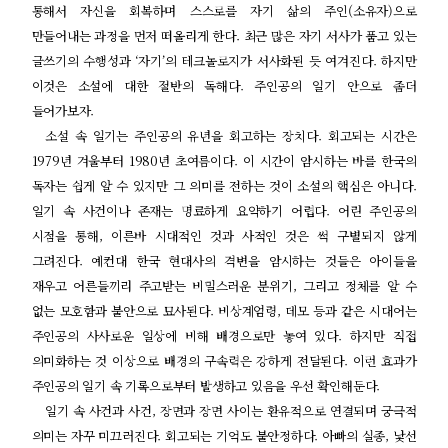
통해서 자신을 회복하며 스스로를 자기 삶의 주인
(
소유자
)
으로
만들어내는 과정을 먼저 떠올리게 한다
.
최근 많은 자기 서사가 품고 있는
글쓰기의 수행성과
‘
자기
’
의 테크놀로지가 서사화된 듯 여겨진다
.
하지만
이것은 소설에 대한 절반의 독해다
.
주인공의 일기 안으로 좀더
들어가보자
.
소설 속 일기는 주인공의 유년을 회고하는 장치다
.
회고되는 시간은
1979
년 겨울부터
1980
년 초여름이다
.
이 시간이 암시하는 바를 한국의
독자는 쉽게 알 수 있지만 그 의미를 전하는 것이 소설의 핵심은 아니다
.
일기 속 사건이나 존재는 명료하게 요약하기 어렵다
.
어린 주인공의
시점을 통해
,
이른바 시대적인 것과 사적인 것은 썩 구별되지 않게
그려진다
.
예컨대 한국 현대사의 격변을 암시하는 것들은 아이들을
재우고 어른들끼리 주고받는 비밀스러운 분위기
,
그리고 정체를 알 수
없는 모호함과 불안으로 묘사된다
.
비상계엄령
,
데모 등과 같은 시대어는
주인공의 사사로운 일상에 비해 배경으로만 놓여 있다
.
하지만 직접
의미화하는 것 이상으로 배경의 구속력은 강하게 전달된다
.
이런 효과가
주인공의 일기 속 기록으로부터 발생하고 있음을 우선 확인해둔다
.
일기 속 사건과 사건
,
장면과 장면 사이는 환유적으로 연결되며 궁극적
의미는 자꾸 미끄러진다
.
회고되는 기억도 불안정하다
.
아빠의 실종
,
낯선