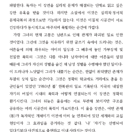
파열한다
.
독자는 이 장면을 심리적 문제가 해결되는 단계로 읽고 싶은
강한 유혹을 받을 것이다
.
하지만 소설에서 이것은 심리적
·
정서적
문제극복의 과정으로만 기능하지 않는다
.
이것은 이질적 시공간이 서로
긴장하다가 동시적으로 마주치며 폭발하는 순간에 가깝다
.
가령 그녀의 현재 고통은 남편으로 인해 관계가 파괴된 일로 인한
것이었다
.
그런데 그것을 치유하기 위한 글쓰기 속에서 드러나는 것은
,
어른들에 의해 좌우되는 아이의 일상과 그 배후에 놓인 가부장제 및
친밀한 폭력의
-
그것은 다름 아니라 남자아이에 대한 어른들의 염원
때문에 그녀가 자신의 성별을 숨긴 채 남성 성별을 수행해야 했던 일이다
-
이 드러나자 느닷없이 그녀가 내쫓기는 순간은
,
한없이 취약했던 존재가
무참히 상처 입는 순간이다
.
그것은 정확히 학교에도 거리에도 총을 든
군인들이 있었던
‘1980
년 봄
’
한복판의 일로 기록된다
.
지극히 내밀한
자기의 비밀이 시대의 폭력과 어떻게 연결되는지 이 장면은 정확히
환기시킨다
.
그녀의 뒤늦은 울음에는 서로 무관해 보이지만 구조를
공유하는 여러 시공간의 폭력이 가로지른다
.
이 울음 장면은
,
어떤 존재
(
몸
)
가 독자적인 개체이기 이전에 이미 늘 연루되어 있던 세계와의 교섭
현장이자 그 효과임을 증거하는 것 같다
. ‘
나
’ ‘
자기
’
는 선행되어
있다기보다 사건적으로 출현하고 이내 사라지는 것이다
.