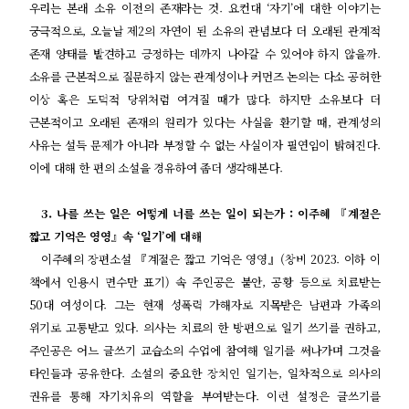
우리는 본래 소유 이전의 존재라는 것
.
요컨대
‘
자기
’
에 대한 이야기는
궁극적으로
,
오늘날 제
2
의 자연이 된 소유의 관념보다 더 오래된 관계적
존재 양태를 발견하고 긍정하는 데까지 나아갈 수 있어야 하지 않을까
.
소유를 근본적으로 질문하지 않는 관계성이나 커먼즈 논의는 다소 공허한
이상 혹은 도덕적 당위처럼 여겨질 때가 많다
.
하지만 소유보다 더
근본적이고 오래된 존재의 원리가 있다는 사실을 환기할 때
,
관계성의
사유는 설득 문제가 아니라 부정할 수 없는 사실이자 필연임이 밝혀진다
.
이에 대해 한 편의 소설을 경유하여 좀더 생각해본다
.
3.
나를 쓰는 일은 어떻게 너를 쓰는 일이 되는가
:
이주혜
『
계절은
짧고 기억은 영영
』
속
‘
일기
’
에 대해
이주혜의 장편소설
『
계절은 짧고 기억은 영영
』(
창비
2023.
이하 이
책에서 인용시 면수만 표기
)
속 주인공은 불안
,
공황 등으로 치료받는
50
대 여성이다
.
그는 현재 성폭력 가해자로 지목받은 남편과 가족의
위기로 고통받고 있다
.
의사는 치료의 한 방편으로 일기 쓰기를 권하고
,
주인공은 어느 글쓰기 교습소의 수업에 참여해 일기를 써나가며 그것을
타인들과 공유한다
.
소설의 중요한 장치인 일기는
,
일차적으로 의사의
권유를 통해 자기치유의 역할을 부여받는다
.
이런 설정은 글쓰기를