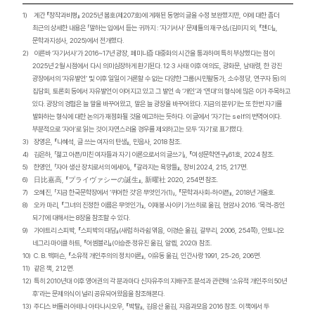
1)
계간
『
창작과비평
』 2025
년 봄호
(
제
207
호
)
에 게재된 동명의 글을 수정 보완했지만
,
이에 대한 좀더
최근의 상세한 내용은
「
말하는 입에서 듣는 귀까지
: ‘
자기서사
’
문제틀의 재구성
」(
김미지 외
, 『
젠더
』,
문학과지성사
, 2025)
에서 전개했다
.
2)
이른바
‘
자기서사
’
가
2016~17
년 광장
,
페미니즘 대중화의 시간을 통과하며 특히 부상했다는 점이
2025
년
2
월 시점에서 다시 의미심장하게 환기된다
. 12·3
사태 이후 여의도
,
광화문
,
남태령
,
한 강진
광장에서의
‘
자유발언
’
및 이후 일일이 거론할 수 없는 다양한 그룹
(
시민활동가
,
소수정당
,
연구자 등
)
의
집담회
,
토론회 등에서 자유발언이 이어지고 있고 그 발언 속
‘
개인
’
과
‘
연대
’
의 형식에 많은 이가 주목하고
있다
.
광장의 경험은 늘 말을 바꾸어왔고
,
말은 늘 광장을 바꾸어왔다
.
지금의 분위기는 또 한번 자기를
발화하는 형식에 대한 논의가 재점화될 것을 예고하는 듯하다
.
이 글에서
‘
자기
’
는
self
의 번역어이다
.
부분적으로
‘
자아
’
로 읽는 것이 자연스러울 경우를 제외하고는 모두
‘
자기
’
로 표기했다
.
3)
장영은
, 『
나혜석
,
글 쓰는 여자의 탄생
』,
민음사
, 2018
참조
.
4)
김은하
, 「
젊고 아픈
/
미친 여자들과 자기 이론으로서의 글쓰기
」, 『
여성문학연구
』61
호
, 2024
참조
.
5)
한영인
, 「
자아 생산 장치로서의 에세이
」, 『
갈라지는 욕망들
』,
창비
2024, 215, 217
면
.
6)
日比嘉高
, 『
プライヴァシーの誕生
』,
新曜社
2020, 254
면 참조
.
7)
오혜진
, 「
지금 한국문학장에서
‘
퀴어한 것
’
은 무엇인가
(1)」, 『
문학과사회
-
하이픈
』, 2018
년 겨울호
.
8)
오카 마리
, 『
그녀의 진정한 이름은 무엇인가
』,
이재봉
·
사이키 가쓰히로 옮김
,
현암사
2016. ‘
목격
-
증인
되기
’
에 대해서는
8
장을 참조할 수 있다
.
9)
가야트리 스피박
, 『
스피박의 대담
』(
새럼 하라쉼 엮음
,
이경순 옮김
,
갈무리
, 2006, 254
쪽
),
안토니오
네그리
·
마이클 하트
, 『
어셈블리
』(
이승준
·
정유진 옮김
,
알렙
, 2020)
참조
.
10)
C. B.
맥퍼슨
, 『
소유적 개인주의의 정치이론
』,
이유동 옮김
,
인간사랑
1991, 25-26, 206
면
.
11)
같은 책
, 212
면
.
12)
특히
2010
년대 이후 영어권의 각 분과마다 신자유주의 지배구조 분석과 관련해
‘
소유적 개인주의
50
년
후
’
라는 문제의식이 널리 공유되어왔음을 참조해본다
.
13)
주디스 버틀러
·
아테나 아타나시오우
, 『
박탈
』,
김응산 옮김
,
자음과모음
2016
참조
.
이 책에서 두