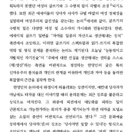
3)
획득하지 못했던 여성의 글쓰기와 그 수행적 힘이 각별히 조명
되기도
했다
.
또한 최근 에세이물의 당사자 서사가 규범 바깥의 여성 정체성을
4)
실험하며 여성주의적 급진성을 갖는다는 논의
에서와 같이
,
글쓰기의
수행적 힘은 다양한 여성 및 소수자의 가시화와 연동되었다
.
한편
,
에세이적 글쓰기 일반을
“
자아를 일종의 자산으로 생산해내는 장치
”
측면에서 조망하고
,
이러한 글쓰기의 스펙트럼과 읽기
-
쓰기의 복잡한
역학 및 형식 문제를 분석하는 논의도 제기된다
.
오늘날
“
능동적이고
자발적인 자기진술
”
이
“
주체에 대한 진실을 생산해내는 권력을 스스로
(
재
)
생산
”
하는 측면을 비판적으로 점검하는 한영인의 글은 특히
신자유주의 통치술과 개인의 관계를 비롯하여 개인과 자아 등을 둘러싼
복잡함의 근간을 짐작케 한다
.
한영인의 논의에서 파생시켜 떠올려보는 장면이지만
,
예컨대 당사자가
아님에도 타자를 대신 이야기할 때의 윤리문제는 최근 장르를 불문하고
상식으로 여겨진다
.
그 와중에 픽션에서 대상화를 피하는 일이
근본적으로 가능한가라는 회의가 종종 제기되는가 하면 타자를 모델로
6)
삼는 소설의 종언이 비관적으로 선언되기도 했다
.
그간 문화예술
창작계에서 당사자
(
성
)
의 강조는
‘
당사자만 말할 수 있다
’
는 방식으로
오인되기도 했는데
,
이와 관련해서는 서사의 주체를
‘
저자
’
개인으로