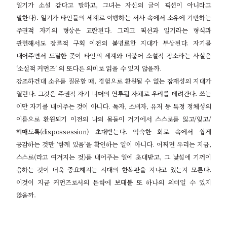
일기가 소설 같다고 말하고
,
그녀는 자신의 글이 픽션이 아니라고
말한다
).
일기가 타인들의 세계로 이행하는 서사 속에서 소유에 기반하는
주권적 자기의 형상은 교란된다
.
그리고 픽션과 일기라는 형식과
관련해서도 장르적 구획 이전의 불명료한 지대가 부상된다
.
자기를
내어주면서 도달한 곳이 타인의 세계와 더불어 소설적 장소라는 사실은
‘
소설적 커먼즈
’
의 또다른 의미로 읽을 수 있지 않을까
.
강조하건대 소유를 질문할 때
,
경험으로 환원될 수 없는 잠재성의 지대가
열린다
.
그것은 주권적 자기 너머의 연루됨 자체로 우리를 데려간다
.
쓰는
이만 자기를 내어주는 것이 아니다
.
독자
,
소비자
,
유저 등 특정 정체성의
이름으로 환원되기 이전의 나의 몸들이 거기에서 스스로를 잃고
/
잊고
/
헤매도록
(dispossession)
초대받는다
.
익숙한 회로 속에서 쉽게
공감하는 것만
‘
함께 있음
’
을 확인하는 일이 아니다
.
어쩌면 우리는 지금
,
스스로
(
라고 여겨지는 것
)
를 내어주는 일에 초대받고
,
그 낯섦에 기꺼이
응하는 것이 더욱 중요해지는 시대의 한복판을 지나고 있는지 모른다
.
이것이 지금 커먼즈로서의 문학에 보태볼 또 하나의 의미일 수 있지
않을까
.