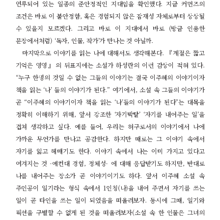
연루되어 있는 일종의 준안정적인 지대임을 확인했다
.
지금 커먼즈의
조건은 바로 이 불안정함
,
혹은 경험되지 않은 잠재성 자체로부터 상상될
수 있을지 모르겠다
.
그리고 바로 이 지대에서 바로
(
방금 인용한
문장에서처럼
) ‘
독자
,
인물
,
작가
’
가 만나는 것 아닐까
.
마지막으로 이야기를 읽는 나에 대해서도 생각해본다
. 『
계절은 짧고
기억은 영영
』
의 뒤표지에는 소설가 하성란의 이런 감상이 적혀 있다
.
“
누구 한명의 것일 수 없는 그들의 이야기는 결국 이주혜의 이야기이자
책을 읽는
‘
나
’
들의 이야기가 된다
.”
여기에서
,
소설 속 그들의 이야기가
곧
“
이주혜의 이야기이자 책을 읽는
‘
나
’
들의 이야기가 된다
”
는 대목을
정확히 이해하기 위해
,
앞서 강조한
‘
자기박탈
’ ‘
자기를 내어주는 일
’
을
겹쳐 생각하고 싶다
.
예를 들어
,
우리는 허구로서의 이야기에서 나에
가까운 무언가를 만나고 공감한다
.
하지만 때로는 그 이야기 속에서
자기를 잃고 헤매기도 한다
.
이야기 속에서 나는 이미 가지고 있다고
여겨지는 것
-
예컨대 경험
,
정체성
-
에 대해 응답받기도 하지만
,
반대로
나를 내어주는 장소가 곧 이야기이기도 하다
.
앞서 이주혜 소설 속
주인공이 일기라는 형식 속에서
1
인칭
(
나
)
을 내어 주면서 자기를 쓰는
일이 곧 타인을 쓰는 일이 되었음을 떠올려보자
.
동시에 그때
,
일기와
픽션을 구별할 수 없게 된 것을 떠올려보자
(
소설 속 한 인물은 그녀의