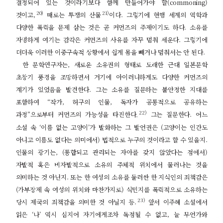
결정되어 있는 것이라기보다 함께 만들어가야 할
(commoning)
20)
21)
것이고
,
때로는 투쟁의 산물
이다
.
그렇기에 현행 세계의 역학과
다양한 폭력을 문제 삼는 것은 곧 커먼즈의 주제이기도 하다
.
소유를
자명하게 여기는 감각은 커먼즈의 사유를 자꾸 멈춰 세운다
.
그렇기에
더더욱 이러한 이중구속적 상황에서 쉽게 몸을 빼거나 멈춰서는 안 된다
.
한 문학연구자는
,
새로운 소유권의 형태로 도래한 근대 일본문학
초창기 풍경을 조망하면서 거기에 아이러니하게도 다양한 커먼즈의
계기가 있었음을 발견한다
.
그는 소유를 질문하는 불안정한 지대를
포함하여
“
작가
,
허구의 인물
,
독자가 공통적으로 공유하는
22)
과정
”
으로부터 커먼즈의 가능성을 타진한다
.
그는 질문한다
.
어느
소설 속
‘
이름 없는 고양이
’
가 발화하는 그 발언권은
(
고양이는 인간도
아니고 이름도 없다는 의미에서
)
법적으로 누구의 것이라고 할 수 있을지
.
인물의 광기는
, (
통합되고 관리되는 자아를 갖지 않았다는 점에서
)
자발적 혹은 비자발적으로 소유의 주체적 위치에서 물러나는 것을
의미하는 것 아닌지
.
또는 한 여성의 소유를 둘러싼 한 지식인의 죄책감은
(
가부장제 속 여성의 위치와 마찬가지로
)
식민지를 폭력적으로 소유하는
23)
당시 제국의 죄책감을 의미한 것 아닐지 등
.
앞서 이주혜 소설에서
읽은
‘
나
’
역시 심지어 자기에게조차 독점될 수 없고
,
늘 무언가와