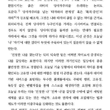
환원시키는 좁은 의미의 당사자주의를 우려하는 논의도
7)
오갔다
.
당사자주의를 넘는
‘
타자와의 관계성
’
혹은
‘
목격
-
증인
’
의
8)
자리
가 강조될 때조차
,
그것은 나와 타자의 좁힐 수 없는 차이를 근거로
회의되거나
,
진짜 당사자가 누구인지를 가리는 시시비비로 연결되는
경우도 적지 않았다
.
당사자
(
성
)
를 둘러싼 논의는 연대가 필요한
자리에서 때로 그것을 더디게 하거나 좌절시켰고
,
이런 곤경은 오늘날
‘
나
’ ‘
자기
’
에 대한 감각이 무엇에 구속되어 있는지 질문하지 않을 수 없게
만든다
.
‘
진정한 나를 찾는다
’
는 식의 익숙한 말은 어쩌면 차이로서 증명되는
나를 갈망하는 표현이다
.
하지만 이러한 자기인식은 일상에서 종종
불안정한 것으로 경험된다
.
오늘날 기술 상황에서 타자와의 차이를 통해
확인되는 고유한 나에 대한 바람은 점점 더 곤란을 겪는다
.
사용자 데이터
기반 서비스를 표방하는 무수한 플랫폼에서도 주체적 행위
,
고유성
,
독창성 같은 변별자질을 통해 스스로를 해명하기란 요원해 보인다
.
오늘날 우리는 더욱
‘
진정한 나
’ ‘
진짜 나
’
를 갈망할 수밖에 없이 세팅된
세계를 살고 있는 것은 아닐까
.
소유와 권리에 대해 조밀해지는 법과
제도가 이러한 이중구속을 강화하는 것도 물론이다
.
앞서 적었듯 오늘날 자기서사는 특히 페미니즘 리부트 이후 여성
·