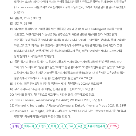
대담자는
,
오늘날 세계가 어떻게 주체의 구성적 상호의존성을 차단하고 정착민 식민 체계에서 박탈
·
탈소유
(dispossession)
를 역사적으로 합리화하기 위해 작동하는지
,
그리고 그것을 넘어설 원리가 무엇일지
논의한다
.
14)
같은 책
, 26-27, 338
면
.
15)
같은 책
, 337
면
.
16)
여기에서 물리적으로 구획된 몸을 넘는 정동적인 경험과 연결신체
(assemblage)
의 주제를 소환할
수도 있고
,
이런 이유에서 이 소설은
‘5
월 광주 소설
’
의 새로운 방법을 가늠케도 한다
.
이것은 단지
‘
개
인적인 것이 정치적인 것이다
’
라는 축자적 의미가 아니다
.
오히려 그
‘
개인적인 것
’
의 의미를 재구축하는
과정
,
그리고
‘
자기
’
라는 내적 표상이 시간의 축적 속에서 구축되는 과정을 확인하는 것에 가깝다
.
그런
의미에서 이 소설은
,
어떤 사건에 대한 당사자와 비당사자 문제
,
이른바 경험 없는 세대의
‘
포스트 기억
장치
’
문제에 시사하는 바도 적지 않다
.
17)
물론
‘
작가의 말
’
에서 작가는
“
시옷에게 이름조차 주지 않았다는 사실을 깨달았
”
던 순간을 이야기하며
그에 대해
“
사과하고
” “
말을 걸고 싶었
”
으며
“
이름을 불러주고
” “
다정하게 안부를 묻고 싶었다
”(347
면
)
고 적어두기도 했다
.
하지만 이 소설은 작가의 사후적 소회와 별개로 분명
‘
나
’
혹은 어떤 고유명을 피하는
설정 속에서 오히려 자기
=
나를 둘러싼 존재의 원리를 근원적으로 보여준다
.
18)
김다솔
, 「
붉은 언어로부터 무한히 탄생하는 세계
」, 『
문학동네
』 2024
년 봄호
56
면
.
19)
우카이 사토시
, 『
주권의 너머에서
』,
신지영 옮김
,
그린비
2010, 379
면 참조
.
20)
데이비드 볼리어
, 『
공유인으로 사고하라
』,
배수현 옮김
,
갈무리
2015
참조
.
21)
Silvia Federici,
Re-enchanting the World
, PM Press 2018, 87
면 참조
.
22)
Michael K. Bourdaghs,
A Fictional Commons
, Duke University Press 2021, 11, 23
면
.
23)
Michael K. Bourdaghs,
같은 책
2~4
부 참조
.
나쓰메 소세키의
「
나는 고양이로소이다
」 「
문
」 「
마음
」
에
대한 저자의 문제의식을 이렇게 바꿀 수 있을 것 같다
.
김미정
자기서사
커먼즈
자기
나
소유
주권
소유적 개인주의
2025