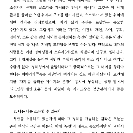
소수자의 존재와 글쓰기를 가시화한 양식의 하나다
.
그것은 이 세계
존재를 둘러싼 오랜 위계의 구조를 환기시켰고
,
스스로가 서 있는 위치에
대한 감각을 정치화했으며
,
자기 삶의 주권을 표명하는 중요한
수단이기도 했다
.
그럼에도 이러한
‘
자기
’
는 여전히 개인
,
차이
,
구획
,
정체성
,
소유 같은 관념 사이를 공회전하는 측면이 있어왔다
.
물론 이것이
현행 세계 속
‘
나
’
의 지배적 조건임을 부정할 수는 없다
.
단적으로 대개의
사람들은 어떤 정체성들의 소유자
(
개인
)
로 식별되며 인구로 셈해진다
.
그러니 정체성을 둘러싼 시민권 투쟁의 즉각적 장소 역시 바로 여기일
수밖에 없다
.
정체성에서 출발하더라도 궁극적으로는 그 너머를 향해야
9)
한다는 이야기가
종종 지난하게 여겨지는 것도 이런 까닭이다
.
요컨대
지금
‘
자기
’
를 둘러싼 이야기와 곤경이 동시에 부상하는 상황 앞에서
‘
나
-1
인칭
-
개인
-
소유
’
등의 계열어 속 자기표상은 불충분하거나 종종
모순적이다
.
2.
나는 나를 소유할 수 있는가
무엇을 소유하고 있는지에 따라 그 정체를 가늠하는 감각은 오늘날
존재 인식의 근간을 이룬다
.
이때
‘
무엇
’
의 내용도 중요하지만 이 글에서