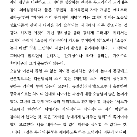
자아 개념을 비판하고 그 너머를 상상하는 관점을 두드러지게 드러내온
점이 의미심장하다
.
물론
“
주권적
,
유아독존적 자아 개념은 애초부터
불가능
”
하며
“
자아란 이미 관계적인 개념
”
이라는 그녀의 전제는 오늘날
상호의존적 관계나 타자윤리가 요청되는 자리에서 자주 참조되는 것
같다
.
하지만 이것이 지닌 정치성을 좀더 강하게 드러내기 위해서는
그녀의 주장이
“
소유적 개인주의에 가치를 부여하지 않
”
으면서
“
소유의
14)
논리 바깥
”
을 고민하며 제출되어 왔음을 환기해야 한다
.
그 맥락이
드러나지 않으면서 논해지는 관계성이나 타자 윤리는
,
자유주의
휴머니즘과 그리 충돌하지 않는다
.
오늘날 여전히 좁힐 수 없는 차이를 전제하는 당사자 논의의 곤경에도
근본적으로는 다른방식의 소유 혹은
(
개인적
)
소유 바깥이 상상되지
못하는 감각이 놓여 있는지 모른다
.
동일성
(
정체성
)
으로부터 출발하여
궁극적으로는 차이의 연대로 나아가는 과정에 대한 오늘날의 많은 논의가
있다
.
그런데 그 현장마다 좀더 원리적으로 환기해야 할 대목은
“
서로가
서로에게 현전하기 위해서는 자의적이든 타의적이든 자기 박탈
”
을
15)
감수해야 한다는 것
,
혹은
“
자아를 상대에게 넘겨주는 행위
”
쪽이어야
할지 모르겠다
.
나를 내어주는 일 없이 타인을 상상할 수 없다는 것
.
그러나 그것은 우리의 본성을 제어하도록 하는 도덕이나 의무가 아니며
,