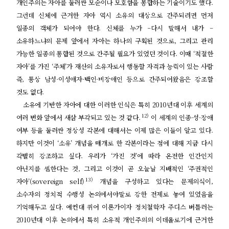
개인주의는 자아를 둘러싼 모순이나 모호함을 봉합하는 기술이기도 했다
.
그런데 신체에 근거한 자아 역시 소유의 대상으로 간주되려면 먼저
일종의 객체가 되어야 한다
.
신체를 누가
–
다시 말해서 내가
–
소유하느냐의 문제 앞에서 자아는 하나의 구획된 것으로
,
그리고 관리
가능한 일종의 통합된 것으로 간주될 필요가 있었던 것이다
.
이때
‘
적절한
자아
’
를 가진
‘
주체
’
가 재산의 소유자로서 행동할 자격과 능력이 있는 사람
즉
,
통상 남성
·
이성애자
·
백인
·
비장애인 등으로 간주되어왔음은 강조할
것도 없다
.
소유에 기반한 자아에 대한 이러한 인식은 특히
2010
년대 이후 세계의
12)
여러 변화 앞에서 새삼 부각되고 있는 것 같다
.
이 세계의 인종
·
성
·
장애
여부 등을 둘러싼 정상성 각본에 대해서는 이제 많은 이들이 알고 있다
.
하지만 이것이
‘
소유
’
개념을 매개로 한 각본이라는 점에 대해 지금 다시
각별히 강조하고 싶다
.
우리가
‘
가진 것
’
에 따라 온전한 인간인지
아닌지를 셈한다는 것
,
그리고 이것이 곧 오늘날 지배적인
‘
주권적인
13)
자아
’(sovereign self)
개념을 구성하고 있다는 문제의식이
,
소수자의 정치적 수행성 논의에서야말로 강한 전제로 놓여 있었음을
기억해두고 싶다
.
예컨대 퀴어 이론가이자 정치철학자 주디스 버틀러는
2010
년대 이후 논의에서 특히 소유적 개인주의의 이데올로기에 근거한