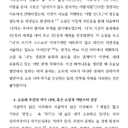
이름을 쓴다
.
시옷은
“
넘어지지 않고 걸어가는 사람처럼
”(33
면
)
생겼다는
이유에서 선택되었는데
,
이것이 서로를 지탱하는
‘
사람 인
(
人
)
’
의 형상을
17)
염두에 둔 작명임도 분명하다
.
소설은 이렇게 주인공을 통해 처음부터
‘
나
’
라는 주어의 함의와 무게를 암시해두었으며
, ‘
나
’
의 시선이 독점해온
1
인칭의 세계를 내어 주고
3
인칭적 재현을 전경화한다
.
이 소설을 두고
“‘
나
’
의 쓰기가 스스로의 이야기에만 머무르지 않고 타인의 다면성을
18)
서술하는 일로도 이어진다
”
는 평가도 바로 이런 의미에서 적확하다
.
소설 속
‘
나
’
는 명료한 윤곽과 표상을 갖는 존재이기 이전에
,
내내
유동하고 있는 어떤 관계 자체이다
.
이런 메커니즘을 생각할 때 오늘날
항간에서 말하는 타자 윤리는
,
도덕적 의무가 아니라 존재의 원리이자
필연이다
.
소유 너머 자기를 상상하는 일과
,
연루됨 자체를 사유하는 것은
불가분이다
.
4.
소유와 주권적 자기 너머
,
혹은 소설적 커먼즈의 상상
지금까지 읽은 이주혜의 지금까지 읽은 이주혜의
『
계절은 짧고
기억은 영영
』
속
‘
자기
’
는
‘
내 삶은 내가 소유하고 있다
’
는 식의
당사자성이나 자기인식과는 거리가 있다
.
주권의 문제는 늘 경계 획정의
19)