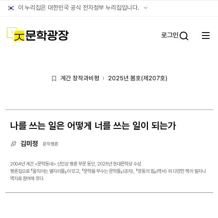
아카이브
공식
이 누리집은 대한민국 공식 전자정부 누리집입니다.
누리집
확인방법
문학광장
로그인
전체
통합검
메뉴
열기
계간 창작과비평
2025년 봄호(제207호)
|
나를 쓰는 일은 어떻게 너를 쓰는 일이 되는가
김미정
문학평론
2004년 계간 <문학동네> 신인상 평론 부문 등단, 2025년 현대문학상 수상.
평론집으로 『움직이는 별자리들』이 있고, 『문학을 부수는 문학들』(공저), 『정동의 힘』(역서) 외 다양한 책의 필자나
역자로 참여해 왔다.