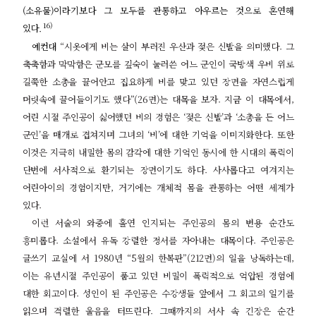
(
소유물
)
이라기보다 그 모두를 관통하고 아우르는 것으로 혼연해
16)
있다
.
예컨대
“
시옷에게 비는 살이 부러진 우산과 젖은 신발을 의미했다
.
그
축축함과 막막함은 군모를 깊숙이 눌러쓴 어느 군인이 국방색 우비 위로
길쭉한 소총을 끌어안고 집요하게 비를 맞고 있던 장면을 자연스럽게
머릿속에 끌어들이기도 했다
”(26
면
)
는 대목을 보자
.
지금 이 대목에서
,
어린 시절 주인공이 싫어했던 비의 경험은
‘
젖은 신발
’
과
‘
소총을 든 어느
군인
’
을 매개로 겹쳐지며 그녀의
‘
비
’
에 대한 기억을 이미지화한다
.
또한
이것은 지극히 내밀한 몸의 감각에 대한 기억인 동시에 한 시대의 폭력이
단번에 서사적으로 환기되는 장면이기도 하다
.
사사롭다고 여겨지는
어린아이의 경험이지만
,
거기에는 개체적 몸을 관통하는 어떤 세계가
있다
.
이런 서술의 와중에 홀연 인지되는 주인공의 몸의 변용 순간도
흥미롭다
.
소설에서 유독 강렬한 정서를 자아내는 대목이다
.
주인공은
글쓰기 교실에 서
1980
년
“5
월의 한복판
”(212
면
)
의 일을 낭독하는데
,
이는 유년시절 주인공이 품고 있던 비밀이 폭력적으로 억압된 경험에
대한 회고이다
.
성인이 된 주인공은 수강생들 앞에서 그 회고의 일기를
읽으며 격렬한 울음을 터뜨린다
.
그때까지의 서사 속 긴장은 순간