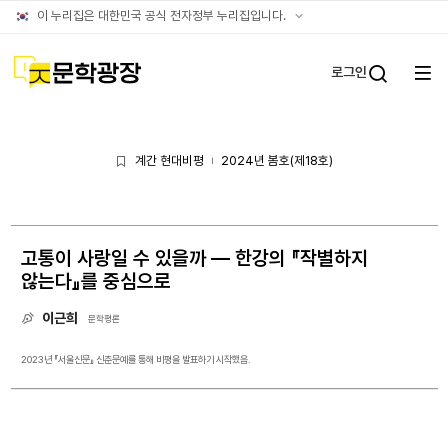
아카이브
공식
이 누리집은 대한민국 공식 전자정부 누리집입니다.
누리집
확인방법
문학광장
로그인
전체
통합검
메뉴
열기
계간 현대비평
2024년 봄호(제18호)
|
고통이 사랑일 수 있을까 ― 한강의 『작별하지
않는다』를 중심으로
이근희
문학평론
2023년 『서울신문』 신춘문예를 통해 비평을 발표하기 시작했음.