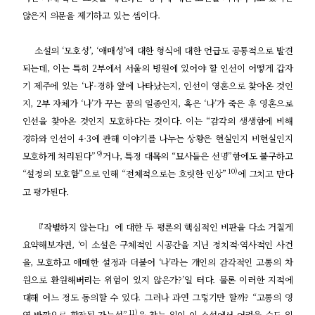
않은지 의문을 제기하고 있는 셈이다.
소설의 ‘모호성’, ‘애매성’에 대한 형식에 대한 언급도 공통적으로 발견
되는데, 이는 특히 2부에서 서울의 병원에 있어야 할 인선이 어떻게 갑자
기 제주에 있는 ‘나’-경하 앞에 나타났는지, 인선이 영혼으로 찾아온 것인
지, 2부 자체가 ‘나’가 꾸는 꿈의 일종인지, 혹은 ‘나’가 죽은 후 영혼으로
인선을 찾아온 것인지 모호하다는 것이다. 이는 “감각의 생생함에 비해
경하와 인선이 4·3에 관해 이야기를 나누는 상황은 현실인지 비현실인지
9)
모호하게 처리된다”
거나, 특정 대목의 “묘사들은 선명”함에도 불구하고
10)
“설정의 모호함”으로 인해 “전체적으로는 흐릿한 인상”
에 그치고 만다
고 평가된다.
『작별하지 않는다』에 대한 두 평론의 핵심적인 비판을 다소 거칠게
요약해보자면, ‘이 소설은 구체적인 시공간을 지닌 정치적·역사적인 사건
을, 모호하고 애매한 설정과 더불어 ‘나’라는 개인의 감각적인 고통의 차
원으로 환원해버리는 위험이 있지 않은가?’일 터다. 물론 이러한 지적에
대해 어느 정도 동의할 수 있다. 그러나 과연 그렇기만 할까? “고통의 영
11)
역 바깥으로 확장될 가능성”
을 찾는 일이 이 소설에서 어려울 수도 있