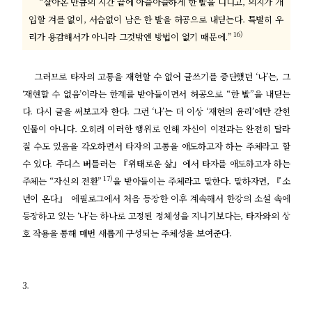
“살아온 만큼의 시간 끝에 아슬아슬하게 한 발을 디디고, 의지가 개
입할 겨를 없이, 서슴없이 남은 한 발을 허공으로 내딛는다. 특별히 우
16)
리가 용감해서가 아니라 그것밖엔 방법이 없기 때문에.”
그러므로 타자의 고통을 재현할 수 없어 글쓰기를 중단했던 ‘나’는, 그
‘재현할 수 없음’이라는 한계를 받아들이면서 허공으로 “한 발”을 내딛는
다. 다시 글을 써보고자 한다. 그런 ‘나’는 더 이상 ‘재현의 윤리’에만 갇힌
인물이 아니다. 오히려 이러한 행위로 인해 자신이 이전과는 완전히 달라
질 수도 있음을 각오하면서 타자의 고통을 애도하고자 하는 주체라고 할
수 있다. 주디스 버틀러는 『위태로운 삶』에서 타자를 애도하고자 하는
17)
주체는 “자신의 전환”
을 받아들이는 주체라고 말한다. 말하자면, 『소
년이 온다』 에필로그에서 처음 등장한 이후 계속해서 한강의 소설 속에
등장하고 있는 ‘나’는 하나로 고정된 정체성을 지니기보다는, 타자와의 상
호 작용을 통해 매번 새롭게 구성되는 주체성을 보여준다.
3.