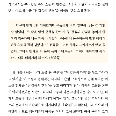
성으로서는 부적합할 수도 있을 이 빈틈은, 그러나 그 말이나 자료를 전해
받는 이로 하여금 “두 걸음의 간격”을 의식할 것을 요청한다.
인선의 발자국만 디뎌갔지만 운동화와 바지 밑단이 젖는 걸 피할
수 없었다. 두 팔을 뻗어 균형을 잡으며, 두 걸음의 간격을 놓치지 않
으려 집중하며 나는 계속 나아갔다. 속눈썹에 눈송이들이 맺힐 때마다
손등으로 문질러 닦았다. 이 선득함이 인선에게도 느껴지는지 알고 싶
었다. 그녀의 뺨에도 이 눈이 녹아 스며드는지. 그녀가 혼이라면 어디
까지 나를 데려가려 하는지. (305쪽)
위 대목에서는 ‘나’가 초를 든 ‘인선’을 “두 걸음의 간격”을 두고 따라가
고 있지만, 이 소설의 전체적인 서사의 느슨함-모호성으로 인해 독자는 이
소설 전체를 “두 걸음의 간격”을 두고 따라가게 된다. 타자의 고통을 온전
히 이해하겠다는 오만도, 타자의 고통과 나는 무관하다는 방기도 아닌, 타
자의 고통에 대한 하나의 자세가 여기에 있다. 그렇다면 앞선 황정아와 이
소의 논의에서 비판적으로 제기되었던 『작별하지 않는다』의 서사적 애
매함이나 모호성은 다르게 해석될 여지가 있어 보인다. 뼈에 구멍이 있기