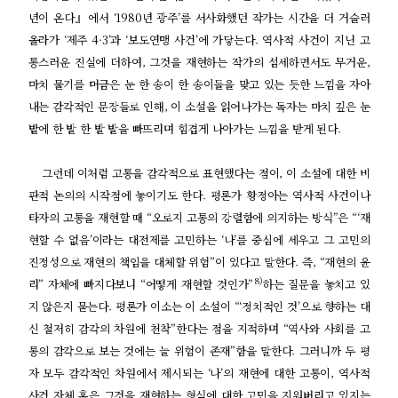
년이 온다』에서 ‘1980년 광주’를 서사화했던 작가는 시간을 더 거슬러
올라가 ‘제주 4·3’과 ‘보도연맹 사건’에 가닿는다. 역사적 사건이 지닌 고
통스러운 진실에 더하여, 그것을 재현하는 작가의 섬세하면서도 무거운,
마치 물기를 머금은 눈 한 송이 한 송이들을 맞고 있는 듯한 느낌을 자아
내는 감각적인 문장들로 인해, 이 소설을 읽어나가는 독자는 마치 깊은 눈
밭에 한 발 한 발 발을 빠뜨리며 힘겹게 나아가는 느낌을 받게 된다.
그런데 이처럼 고통을 감각적으로 표현했다는 점이, 이 소설에 대한 비
판적 논의의 시작점에 놓이기도 한다. 평론가 황정아는 역사적 사건이나
타자의 고통을 재현할 때 “오로지 고통의 강렬함에 의지하는 방식”은 “‘재
현할 수 없음’이라는 대전제를 고민하는 ‘나’를 중심에 세우고 그 고민의
진정성으로 재현의 책임을 대체할 위험”이 있다고 말한다. 즉, “재현의 윤
8)
리” 자체에 빠지다보니 “어떻게 재현할 것인가”
하는 질문을 놓치고 있
지 않은지 묻는다. 평론가 이소는 이 소설이 “‘정치적인 것’으로 향하는 대
신 철저히 감각의 차원에 천착”한다는 점을 지적하며 “역사와 사회를 고
통의 감각으로 보는 것에는 늘 위험이 존재”함을 말한다. 그러니까 두 평
자 모두 감각적인 차원에서 제시되는 ‘나’의 재현에 대한 고통이, 역사적
사건 자체 혹은 그것을 재현하는 형식에 대한 고민을 지워버리고 있지는