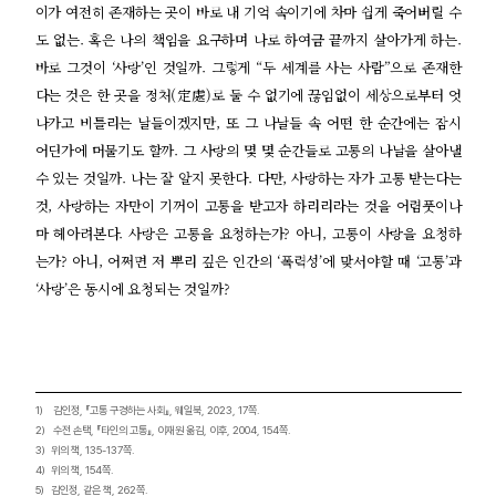
이가 여전히 존재하는 곳이 바로 내 기억 속이기에 차마 쉽게 죽어버릴 수
도 없는. 혹은 나의 책임을 요구하며 나로 하여금 끝까지 살아가게 하는.
바로 그것이 ‘사랑’인 것일까. 그렇게 “두 세계를 사는 사람”으로 존재한
다는 것은 한 곳을 정처(定處)로 둘 수 없기에 끊임없이 세상으로부터 엇
나가고 비틀리는 날들이겠지만, 또 그 나날들 속 어떤 한 순간에는 잠시
어딘가에 머물기도 할까. 그 사랑의 몇 몇 순간들로 고통의 나날을 살아낼
수 있는 것일까. 나는 잘 알지 못한다. 다만, 사랑하는 자가 고통 받는다는
것, 사랑하는 자만이 기꺼이 고통을 받고자 하리리라는 것을 어렴풋이나
마 헤아려본다. 사랑은 고통을 요청하는가? 아니, 고통이 사랑을 요청하
는가? 아니, 어쩌면 저 뿌리 깊은 인간의 ‘폭력성’에 맞서야할 때 ‘고통’과
‘사랑’은 동시에 요청되는 것일까?
1)
김인정, 『고통 구경하는 사회』, 웨일북, 2023, 17쪽.
2)
수전 손택, 『타인의 고통』, 이재원 옮김, 이후, 2004, 154쪽.
3)
위의 책, 135-137쪽.
4)
위의 책, 154쪽.
5)
김인정, 같은 책, 262쪽.