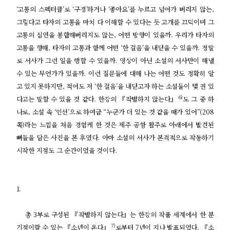
‘고통의 스펙터클’로 ‘구경’하거나 ‘좋아요’를 누르고 넘어가 버리지 않는,
그렇다고 타자의 고통을 마치 다 이해할 수 있다는 듯 고개를 끄덕이며 그
고통의 심연을 봉합해버리지도 않는, 어떤 방향이 있을까. 우리가 타자의
고통을 향해, 타자의 고통과 함께 어떤 ‘한 걸음’을 내딛을 수 있을까. 정말
로 서사가 그런 일을 행할 수 있을까. 영상이 아닌 소설의 서사만이 해낼
수 있는 무언가가 있을까. 이런 질문들에 대해 나는 어떤 것도 정확히 알
고 있지 못하지만, 적어도 저 ‘한 걸음’을 내딛고자 하는 소설들이 몇 권 있
6)
다고는 말할 수 있을 것 같다. 한강의 『작별하지 않는다』
도 그 중 하
나로, 소설 속 ‘인선’으로 하여금 “누군가 더 있는 것 같을 때가 있어”(208
쪽)라는 느낌을 처음 경험케 한 것은 제주 공항 활주로 아래에서 발견된
뼈들을 담은 사진을 본 후였다. 아마 소설의 서사가 본격적으로 작동하기
시작한 지점도 그 순간이었을 것이다.
1.
총 3부로 구성된 『작별하지 않는다』는 한강의 작품 세계에서 한 분
7)
기점이랄 수 있는 『소년이 온다』
로부터 7년이 지나 발표되었다. 『소