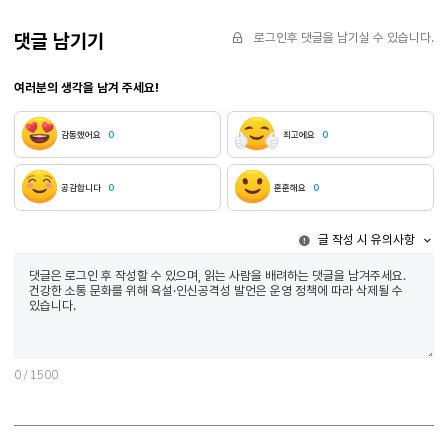
‘나’의 들숨과 날숨, 눈물의 성분 같은 것에 ‘엄마’가 포함되어 있다고 쓴다. 오래전 내가 엄마의 몸에서 빚어져 나왔지만 이제는 엄마가 내 몸의 일부를 구성한다는 감각은 기왕의 역사관을 
하더라도 “자이니치[在日]”(176쪽)였던 엄마와 외삼촌, 나아가 외조부모의 삶에 깊이 영향받
댓글 남기기
로그인후 댓글을 남기실 수 있습니다.
주목받는 예술가에 대한 관심이라기보다는 한국의 근현대사의 굴곡을 온몸으로 경험한 가계 속에서 성
환영이라는 말의 다의성을 생각해보게 된다. 그것은 허상이라는 점에서 환영幻影이지만, “소리가 안내하는 긴 여정”(204쪽)을 따라
여러분의 생각을 남겨 주세요!
세희에게는 그 무엇도 강요하지 말자고”(182쪽, ‘나’의 외삼촌이 아버지 앞에서 무릎을 꿇고
증언을 불현듯 상기시킨다는 점에서 무의식의 작용이라고도 할 수 있다. 엄마와 딸은 생사로 나눠진 서로 다른 차원에 존재하지만, 기억(의식)뿐만 아니라
자식이 없는 ‘선생님’과 ‘센세’가 자신을 딸처럼 여긴다는 진술로 쓰인다) 이들의 삶에 대한 애
감동했어요
0
최고에요
0
점이 이 소설의 중심 기둥 역할을 한다는 데서 작가가 이 두 서사를 특별히 강조하고자 했음을 짐작할 수 있다
제3의 국가인 영국에 잠시 체류 중이다. ‘제이비 류’의 전시를 관람하고 그와 인터뷰를 하기 
다룬 작품을 신작으로 발표한다는 데에 연주가 각별한 관심을 가졌던 것에서, 두 사람의 만남은 어떤 역사적 사건으로 긴밀하게 연결될 수도 있는 두 삶의 조건을 암시하면서 그 자체로 하나의 사건이 된다. 이 사건은 불가
공감합니다
0
훈훈해요
0
보았듯 그녀는 전시실에서 ‘선생님’의 환영과 대화를 나누는 영적 체험을 하는데 이는 그녀가 알고
이렇게 연주는 제노사이드를 다룬 제이비 류의 작품을 통해 ‘선생님’과 선생님의 형 등 고통받는 존재들과 연결된다. 그리고 그 연결은 감각을 최대한으로 발휘한 상상으로만 가능하다. 이처럼 소설은 형언하기 어려운 것을 전달하기 위해서 쓰인다.
글 작성 시 유의사항
열기로 팽만해”(176쪽) 있던 일본 사회에서도 자이니치에 대한 대우는 비인간적이었다. 이국
감각했듯, “사람의 몸이란 기본적으로 따뜻하다는 것”(201쪽)을 일깨워주는 상대에 기대어 사랑을 감각했듯 말이 가닿지 못하는 곳에 몸이 먼저 도달해 있다고 소설은 거듭 쓴다. “미안해요.” ‘미안해요’는 한국어로 말했는데, 언어를 바꾸어 감정을 표현하는 
곁에 있어주지 못하는 미안함을 전하는 부분이다. 엄마가 죽고 흡사 고아와 같은 처지인 ‘나’에게
제도에 치여 끝내 자유로운 삶을 누려보지 못한 자의 죽음 앞에서 모국어로 전하는 인사이기도 할 것이다.
발음과 억양으로 부르는 이유 또한 마찬가지일 것이다. 이때의 발음과 억양은 신체 그 자체다. 
궁굴린 말이 있을 것이나 그 소리는 우리가 저마다 상상할 수밖에 없다. 한 세계를 구원하는 말 ‘세’ 뒤에 ‘희喜’를 넣어 ‘세희世喜’를 완성한 사람은 외할아버지였다. 세이지sage의 꽃말은 ‘구원’. 그러니까 ‘세희’는 세상을, 세상에 속한 스스로를 구원하면서 기뻐할 줄 아는 사람이라는 의미였다. 히로코가 그저 몸에 맞는 옷이라면 세희는 보호막 같은 옷에 가까웠다고 엄마는 말했다. 세희야, 라고 불리면 더 이상 무서울 게 없었다고도. (207쪽) 소설에서 가장 따뜻한 장면으로 꼽을
만한, 엄마와 아빠가 고심해 딸의 이름을 짓고 오빠가 그 여동생의 이름을 다정하게 부르는 상상을
0
/ 1500
공유하는 역사이기도 하다. 이 역사에 대한 전망은 이름을 지어주는 일과 그 이름을 불러주는 일이라는 두 행위를 모두 통과해 비로소 어떤 가능성
않기에” 적어도 글쓰기로써 자기의 흔적을 남기고자 한다고 말한 바 있다.3) 부모가 물려준 이
한 무더기가 피어날지도 모를 일이다. 1) 서경식, 『어둠에 새기는 빛―서경