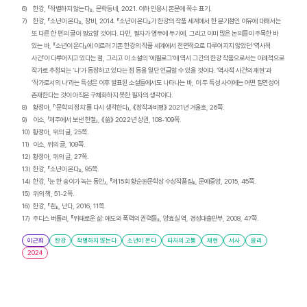
6)
한강, 『작별하지 않는다』, 문학동네, 2021. 이하 인용시 본문에 쪽수 표기.
7)
한강, 『소년이 온다』, 창비, 2014. 『소년이 온다』가 한강의 작품 세계에서 한 분기점인 이유에 대해서는
또 다른 한 편의 글이 필요할 것이다. 다만, 필자가 염두에 두기에, 그리고 이미 많은 논의들이 주목한 바
있는 바, 『소년이 온다』에 이르러 기존 한강의 작품 세계에서 전면적으로 다루어지지 않았던 ‘역사적
사건’이 다루어지고 있다는 점, 그리고 이 소설의 ‘에필로그’에 역시 그간의 한강 작품으로서는 이례적으로
작가로 추정되는 ‘나’가 등장하고 있다는 점 등을 일단 언급할 수 있을 것이다. ‘역사적 사건의 재현’과
‘작가로서의 나’라는 특성은 이후 발표된 소설들에서도 나타나는 바, 이 두 특성 사이에는 어떤 필연성이
존재한다는 것이 아직은 구체화하지 못한 필자의 생각이다.
8)
황정아, 「‘
문학의 정치’를 다시 생각한다」, 《창작과비평》 2021년 겨울호, 26쪽.
9)
이소, 「제주에서 보낸 한철
」, 《쓺》 2022년 상권, 108-109쪽.
10)
황정아, 위의 글, 25쪽.
11)
이소, 위의 글, 109쪽.
12)
황정아, 위의 글, 27쪽.
13)
한강, 『소년이 온다』, 95쪽.
14)
한강, 「눈 한 송이가 녹는 동안」,
『제15회 황순원문학상 수상작품집』, 문예중앙, 2015, 45쪽.
15)
위의 책, 51-2쪽.
16)
한강, 『흰』, 난다, 2016, 11쪽.
17)
주디스 버틀러, 『위태로운 삶: 애도와 폭력의 권력들』, 양효실 역, 경성대출판부, 2008, 47쪽.
이근희
한강
작별하지 않는다
소년이 온다
타자의 고통
재현
서사
윤리
2024