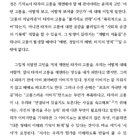
정은 기자로서 타자의 고통을 재현해야 할 때 겪어야하는 윤리적 고민-‘어
떤 고통을, 어떻게 보고, 어떻게 보여줄 것인가’-에 대해 이렇게 말한다.
‘고통의 저널리즘’이 타자의 고통을 “볼거리로 전락”시켜 “폭력적으로 소
비”하는지, 아니면 타자의 고통에 대한 공감을 불러일으켜 “사회적 공감
의 기폭제” 역할을 할 수 있을지, 그 방향이 갈라지는 “개별의 저울질”은
1)
하나의 고통이 발생할 때마다 “매번, 정말이지 매번, 미지의 영역”
일 수
밖에 없다고.
그렇게 치열한 고민을 거쳐 재현된 타자의 고통을, 우리는 어떻게 대해
야할까. 앞서 타자의 고통을 재현하는 영상을 내가 피한다고 했지만, 그러
나 피하기 전에 이미 보아버린 이미지가 있다. 정지된 이미지는 잘 지워지
지 않고 때때로 떠오르기도 한다. 그러나 수전 손택은 “최초의 자극만 제
공”하는 “고통스러운 이미지”만으로는 무언가 부족하다고, 타자의 고통
2)
이 나, 우리와 “연결되어 있을지도 모른다는 사실을 숙고해보”
기 위해
서는, 사진의 ‘충격을 주는 능력’ 외에 다른 무엇이 필요하다고 말한다. 우
리가 이미지만을 기억하면 그 이미지로는 표현되지 않은 무엇, 이를테면
“다른 형태의 이해와 기억이 퇴색”될 수 있다는 것이다. 바로 여기서 ‘서
사’가 요청된다. “서사는 우리가 뭔가를 이해하도록 만들어 줄 수 있