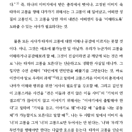
3)
다.”
즉, 하나의 이미지에서 받은 충격에서 벗어나, 고정된 이미지 속
타자의 고통을 향해 다가가기 위해서는 그 고통이 왜 일어났고, 어떠한 성
질의 고통인지, 그 고통을 당한 자의 내면은 어떠한지 등을 ‘이해하도록’
도와줄 수 있는 서사가 필요하다는 것.
물론 모든 서사가 타자의 고통에 대한 이해나 공감에 이르지는 못할 것
이다. 아니, 그것은 애초에 불가능한 일 아닐까. 우리가 누군가의 고통을
이해하거나 공감해보려 할 때, 그것이 진심이라면 곧 깨닫게 되는 것은 바
로 ‘나는 타자의 고통을 모른다’는 단순하고도 명확한 사실일 테니까. 그
렇지만 수전 손택이 “타인에게 연민만을 베풀기를 그만둔다는 것, 바로
4)
이것이야 말로 우리의 과제”
라고 말하며 고통스러운 이미지의 충격에서
나아가 이해와 행위를 위한 ‘서사의 필요성’을 강조할 때, 그리고 김인정
이 고통스러운 사건을 “겪은 이들과 겪지 않은 이들 사이”의 “기억의 연
결고리”가 끊어지지 않고 이어지기 위해서는 “이야기에서 출발해야 한
다”고 말하며 “기억을 듣고, 이야기로 꿰”어나갈 때 “슬픔을 나눈 공동
5)
체”가 가능할지도 모른다고 말할 때
, 나는 두 사람의 말에서 이미지 속
‘너’의 고통을 그저 ‘너’의 고통으로만 두어서는 안 된다는, ‘나’와 ‘우리’가
무언가를 행해야만 한다는 다급한 호소를 듣는다. 타자의 고통을 단순히