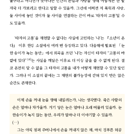
불구하고 어디선가 솟아나는 인간의 존엄과 사랑을 향해 어떻게든 한 발
자국 더 가보려고 한다고 말할 수 있을까. 그런데 어쩌면 저 폭력과 사랑,
둘 사이에 놓인 것이자 둘 사이를 연결하는 끈이 바로 ‘타자의 고통’일 수
도 있을까.
‘타자의 고통’을 재현할 수 없다는 사실에 고민하는 ‘나’는 『소년이 온
다』 이후 한강 소설에서 여러 번 등장하고 있다. 다음해에 발표된 「눈
한 송이가 녹는 동안」에서 희곡을 쓰던 ‘나’는 자신이 타자의 “고통의 바
14)
깥에 있다”
는 사실을 깨달은 이후로 더 이상 글을 쓸 수 없게 된다. 결
코 온전히 알 수 없을 그 타자의 고통을 내가 어떻게 재현할 수 있단 말인
가. 그러나 이 소설의 끝에는 그 재현의 불가능성에 갇혀 있지 만은 않은
순간도 존재한다.
이제 손을 꺼내 눈을 향해 내밀려는가, 나는 생각했다. 죽은 사람의
손은 얼마나 차가울까. 거기 닿은 눈은 얼마나 오래 머물러 있을까. 눈
한송이가 녹지 않는 동안, 우리가 얼마나 더 이야기할 수 있을까.
(…)
그는 아직 점퍼 주머니에서 손을 꺼내지 않은 채, 마치 검푸른 허공