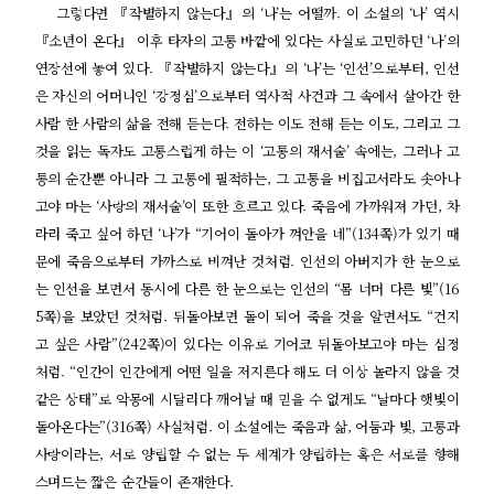
그렇다면 『작별하지 않는다』의 ‘나’는 어떨까. 이 소설의 ‘나’ 역시
『소년이 온다』 이후 타자의 고통 바깥에 있다는 사실로 고민하던 ‘나’의
연장선에 놓여 있다. 『작별하지 않는다』의 ‘나’는 ‘인선’으로부터, 인선
은 자신의 어머니인 ‘강정심’으로부터 역사적 사건과 그 속에서 살아간 한
사람 한 사람의 삶을 전해 듣는다. 전하는 이도 전해 듣는 이도, 그리고 그
것을 읽는 독자도 고통스럽게 하는 이 ‘고통의 재서술’ 속에는, 그러나 고
통의 순간뿐 아니라 그 고통에 필적하는, 그 고통을 비집고서라도 솟아나
고야 마는 ‘사랑의 재서술’이 또한 흐르고 있다. 죽음에 가까워져 가던, 차
라리 죽고 싶어 하던 ‘나’가 “기어이 돌아가 껴안을 네”(134쪽)가 있기 때
문에 죽음으로부터 가까스로 비껴난 것처럼. 인선의 아버지가 한 눈으로
는 인선을 보면서 동시에 다른 한 눈으로는 인선의 “몸 너머 다른 빛”(16
5쪽)을 보았던 것처럼. 뒤돌아보면 돌이 되어 죽을 것을 알면서도 “건지
고 싶은 사람”(242쪽)이 있다는 이유로 기어코 뒤돌아보고야 마는 심정
처럼. “인간이 인간에게 어떤 일을 저지른다 해도 더 이상 놀라지 않을 것
같은 상태”로 악몽에 시달리다 깨어날 때 믿을 수 없게도 “날마다 햇빛이
돌아온다는”(316쪽) 사실처럼. 이 소설에는 죽음과 삶, 어둠과 빛, 고통과
사랑이라는, 서로 양립할 수 없는 두 세계가 양립하는 혹은 서로를 향해
스며드는 짧은 순간들이 존재한다.