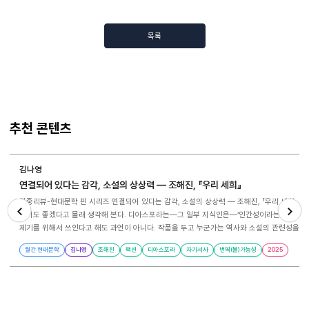
목록
추천 콘텐츠
김나영
연결되어 있다는 감각, 소설의 상상력 ― 조해진, 『우리 세희』
집중리뷰-현대문학 핀 시리즈 연결되어 있다는 감각, 소설의 상상력 ― 조해진, 「우리 세희」 김나영 그럼에도 무언가를 쓰고 싶다는 마음은 여전하다. 그럴 때 내가 떠올리는 것은 슈테판 츠바이크, 파울 첼란, 장 아메리, 프리모 레비 같은 ‘디아스포라 지식인 선배’들이다. 그 ‘선배’들은 하나같이 인간성이 지닌 외면하고 싶은 추악함과, 그럼에도 희미하게 빛나는 숭고함에 관한 깊은 고찰을 남기고는 스스로 삶을 저버렸다. 나는 ‘디아스포라’라는 존재를 
넣어도 좋겠다고 몰래 생각해 본다. 디아스포라는―그 일부 지식인은―‘인간성이라는 심연까지 도달하는 말들을 남기고 자살하는 존재’이다.1) 역사 내 인간이 기다리는 것 잘 알려져 있다시피 조해진의 소설은 주로 국가와 민족 같은, 경계를 통해서 타자화되는 존재들에 대한 탐문으로 쓰여왔다. 타자의 탄생은 보통
제기를 위해서 쓰인다고 해도 과언이 아니다. 작품을 두고 누군가는 역사와 소설의 관련성을 질
Previous
Next
것은 그러한 기왕의 의미 자체를 허무는 무엇이다. 주체와 타자, 이념과 반-이념, 선과 악, 행과 불
월간 현대문학
김나영
조해진
팩션
디아스포라
자기서사
번역(불)가능성
2025
장소, 그때 그곳에서 일어난 일들을 배경으로 삼고 있지만 당연하게도 역사서의 구성 형식을 
달리 정치 스파이로 조작되지 않았던 건 결혼이라는 제도와 국적 변경 덕분이었음을 알게 됐다”(
합법과 위법의 경계로 그들의 행위를 판별할 뿐이다. 하지만 개인의 삶이 지닌 불안과 체념, 긍
우회하는 방식으로 세세한 질문들을 새로 새긴다. 내력과 박력이 충돌할 때 「우리 세희」에서 세희는 소설의 초점 화자 ‘연주’의 엄마다. 소설의 현재 시점에서 이미 죽은 엄마는 ‘나’의 매 순간을 함께한다. 취재차 영국에 간 ‘나’는 담배를 피우러 호텔 밖으로 나갔을 때, 다국적 기업인 카페에서 커피를 주문했을 때 노골적인 차별을 경험하는데, 그때 내가 내뱉은 “연기”(172쪽) 속에, 혹은 사과를 요구하는 내게 카페 직원이 단조로운 음성으로 사과하며 “옅은 한숨”(205쪽)을 내쉬는
것을 보고 숙소로 돌아오는 ‘이국의 습한 공기’ 속에도 엄마의 숨이 섞여 있다고 여긴다. 물