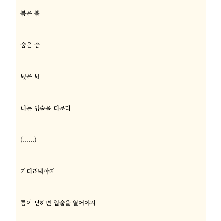
봄은 봄
숨은 숨
넋은 넋
나는 입술을 다문다
(......)
기다려봐야지
틈이 닫히면 입술을 열어야지