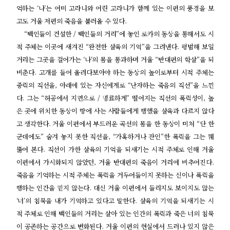
억하는 ‘나’는 어미 고라니와 어린 고라니가 함께 있는 이편의 풍경을 보
고도 거울 저편의 죽음을 불러올 수 있다.
“백인들이 건설한 / 백인들의 거리”에 놓인 로카의 동상을 통해서도 시
적 주체는 이곳에 새겨진 “완전한 살육의 기억”을 그려낸다. 평범해 보일
거리는 그곳을 걸어가는 ‘나’의 몸을 통과하며 거울 “반대편의 학살”을 되
비춘다. 고개를 들어 올려다보아야 하는 동상의 높이로부터 시적 주체는
중력의 직선을, 아래에 있는 자신에게로 “난자하는 죽음의 직선”을 느낀
다. 그는 “허공에서 지면으로 / 명료하게” 떨어지는 직선의 폭력성이, 높
은 곳에 위치한 동상이 땅에 사는 사람들에게 행했을 살육과 다르지 않다
고 생각한다. 거울 이편에서 부드러운 곡선의 몸을 한 동상이 미처 “단 한
군데에도” 숨겨 놓지 못한 직선을, “가혹하거나 잔인”한 폭력을 그는 꿰
뚫어 본다. 직선이 가한 살육의 기억을 되새기는 시적 주체로 인해 거울
이편에서 가시화되지 않았던, 거울 반대편의 죽음이 거리에 비추어진다.
죽음을 기억하는 시적 주체는 폭력을 거두어들이지 못하는 신이나 폭력을
행하는 인간을 믿지 않는다. 대신 거울 이편에서 들리지도 보이지도 않는
‘너’의 침묵을 내가 기억하고 있다고 말한다. 살육의 기억을 되새기는 시
적 주체로 인해 백인들의 거리는 살아 있는 인간의 폭력과 죽은 너의 침묵
이 공존하는 공간으로 변화된다. 거울 이편의 현실에서 드러나 있지 않은