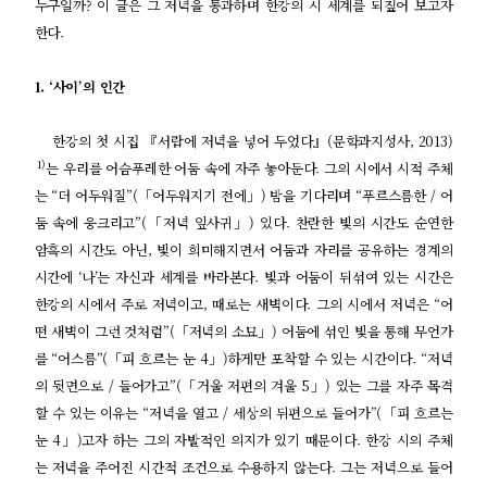
누구일까? 이 글은 그 저녁을 통과하며 한강의 시 세계를 되짚어 보고자
한다.
1. ‘사이’의 인간
한강의 첫 시집 『서랍에 저녁을 넣어 두었다』(문학과지성사, 2013)
1)
는 우리를 어슴푸레한 어둠 속에 자주 놓아둔다. 그의 시에서 시적 주체
는 “더 어두워질”(「어두워지기 전에」) 밤을 기다리며 “푸르스름한 / 어
둠 속에 웅크리고”(「저녁 잎사귀」) 있다. 찬란한 빛의 시간도 순연한
암흑의 시간도 아닌, 빛이 희미해지면서 어둠과 자리를 공유하는 경계의
시간에 ‘나’는 자신과 세계를 바라본다. 빛과 어둠이 뒤섞여 있는 시간은
한강의 시에서 주로 저녁이고, 때로는 새벽이다. 그의 시에서 저녁은 “어
떤 새벽이 그런 것처럼”(「저녁의 소묘」) 어둠에 섞인 빛을 통해 무언가
를 “어스름”(「피 흐르는 눈 4」)하게만 포착할 수 있는 시간이다. “저녁
의 뒷면으로 / 들어가고”(「거울 저편의 겨울 5」) 있는 그를 자주 목격
할 수 있는 이유는 “저녁을 열고 / 세상의 뒤편으로 들어가”(「피 흐르는
눈 4」)고자 하는 그의 자발적인 의지가 있기 때문이다. 한강 시의 주체
는 저녁을 주어진 시간적 조건으로 수용하지 않는다. 그는 저녁으로 들어