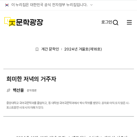
아카이브
공식
이 누리집은 대한민국 공식 전자정부 누리집입니다.
누리집
확인방법
문학광장
로그인
전체
통합검
메뉴
열기
계간 문학인
2024년 겨울호(제16호)
|
희미한 저녁의 거주자
백선율
문학평론
중앙대학교 국어국문학과를 졸업하고, 동 대학원 국어국문학과에서 박사 학위를 받았다. 공저로 아직 오지 않은 시-
포스트휴먼 시대 시의 미래가 있다.