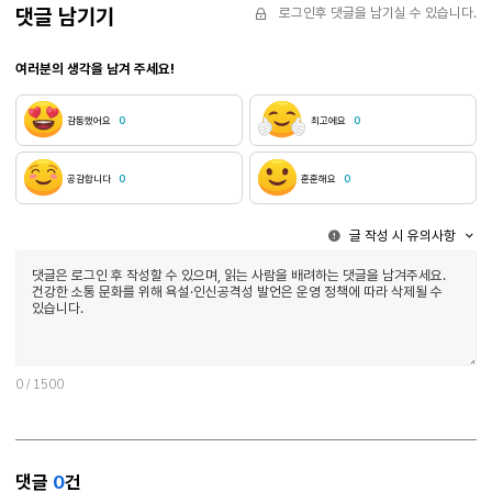
어떻게 생각해야 할지에 대한 것이었다. 1970년대까지 한국은 가난한 나라였다. 더욱이 이 나라의 대통령은 쿠테타로 집권한 군인 출신으로 무려 20년 동안 장기통치를 했다. 한국의 시급한 과제는 ‘근대화’로 요약될 것만 같은 상황이었다. 많은 경우 ‘근대화’란 단어는 서구의 ‘선진국’을 본받자는 사대주의적인 주장으로 귀결된다. 그런데 선진국으로 분류되는 나라들 또한 자본주의의 모순을 갖고 있다. 또한 그 나라들의 번영이 약소국을 착취한 결과물이라는 사실 또한
댓글 남기기
로그인후 댓글을 남기실 수 있습니다.
부정하기는 힘들다. 민족문학론자들은 이런 사항들을 지적하고, 마냥 외국의 문학이론을 참조하는
서양의 리얼리즘론(반공이 국시였던 시대였음에도 김현은 ‘리얼리즘’을 자주 소련의 ‘사회주의 리얼리즘’과 동일시했다.)에 대한 추종으로 귀결되리라 지적했다. 또한 민족 문학론이 국수주의로
여러분의 생각을 남겨 주세요!
반열에 올랐다고 하지만, 그래도 한국의 ‘전통’을 복기하고 이론화하려는 사람들은 희소하고, 외국의 이론을 한국문학에 적용
아니었다. 그들은 식민지 시기의 작가 한용운에게 주목했다. 주지하듯 한용운의 『님의 침묵』은
한용운을 민족문학의 전거로 삼았던 것은, 독립한(그리고 분단된) 대한민국에서도 줄곧 현실의 불편한 문제를 직시해야 한다고 주장하기 위해서
감동했어요
0
최고에요
0
싸워야 할까? 염무웅은 혈통주의적 민족 개념이 와해되는 상황임을 인정하면서도, 여전히 민족분단의 현실이 엄존하고, 문학은 이 현실에 기여해야 한다고 요청한다. 그리고 박복한
익숙한 연배의 작가들만 다뤄서 그러진 않을 것이다. 이번 책의 서문과 인터뷰 등등에서 알 수 있듯, 그는 한국의 현대사를 의식하면서 문학을 해온 작가들에 주목했고, 
드러난다. 특히 염무웅은 김지하, 신경림, 김수영, 김남주, 송기숙 등등을 이전의 책에서 다뤘
공감합니다
0
훈훈해요
0
있다. 아무래도 저자가 국립한국문학관 관장을 하면서 생각했던 것들을 담아내고 발표한 평문이 대부분인 것 같은데, 이 또한 한국의 고유한 현실과 역사적 관점으로 ‘민족문학’을 조망하겠다는 문제의식
예후일지도 모르겠다. 하지만 저자는 “이런 현실에도 불구하고 나(저자)는 민족과 민족문학에서
글 작성 시 유의사항
밀착해서 살아온 작가들의 삶을 웅숭깊게 분석함으로써 우리가 참조할 수 있는 ‘전통’을 복원(혹
0
/ 1500
댓글
0
건