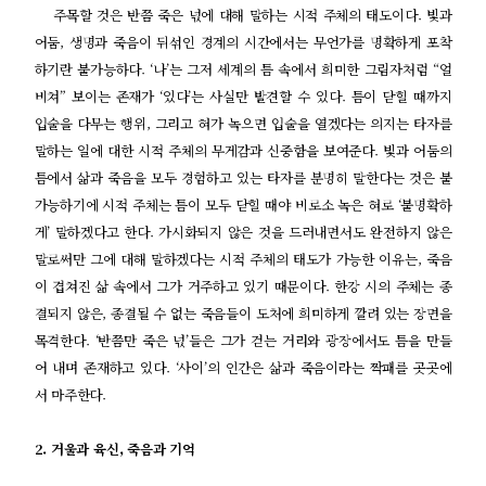
주목할 것은 반쯤 죽은 넋에 대해 말하는 시적 주체의 태도이다. 빛과
어둠, 생명과 죽음이 뒤섞인 경계의 시간에서는 무언가를 명확하게 포착
하기란 불가능하다. ‘나’는 그저 세계의 틈 속에서 희미한 그림자처럼 “얼
비쳐” 보이는 존재가 ‘있다’는 사실만 발견할 수 있다. 틈이 닫힐 때까지
입술을 다무는 행위, 그리고 혀가 녹으면 입술을 열겠다는 의지는 타자를
말하는 일에 대한 시적 주체의 무게감과 신중함을 보여준다. 빛과 어둠의
틈에서 삶과 죽음을 모두 경험하고 있는 타자를 분명히 말한다는 것은 불
가능하기에 시적 주체는 틈이 모두 닫힐 때야 비로소 녹은 혀로 ‘불명확하
게’ 말하겠다고 한다. 가시화되지 않은 것을 드러내면서도 완전하지 않은
말로써만 그에 대해 말하겠다는 시적 주체의 태도가 가능한 이유는, 죽음
이 겹쳐진 삶 속에서 그가 거주하고 있기 때문이다. 한강 시의 주체는 종
결되지 않은, 종결될 수 없는 죽음들이 도처에 희미하게 깔려 있는 장면을
목격한다. ‘반쯤만 죽은 넋’들은 그가 걷는 거리와 광장에서도 틈을 만들
어 내며 존재하고 있다. ‘사이’의 인간은 삶과 죽음이라는 짝패를 곳곳에
서 마주한다.
2. 거울과 육신, 죽음과 기억