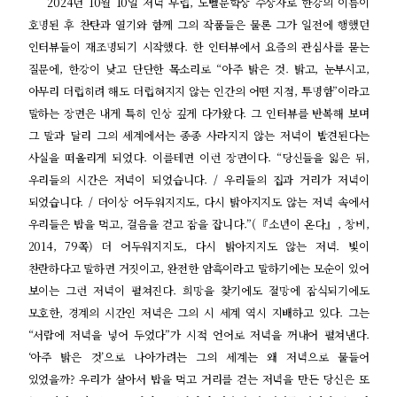
2024년 10월 10일 저녁 무렵, 노벨문학상 수상자로 한강의 이름이
호명된 후 찬탄과 열기와 함께 그의 작품들은 물론 그가 일전에 행했던
인터뷰들이 재조명되기 시작했다. 한 인터뷰에서 요즘의 관심사를 묻는
질문에, 한강이 낮고 단단한 목소리로 “아주 밝은 것. 밝고, 눈부시고,
아무리 더럽히려 해도 더럽혀지지 않는 인간의 어떤 지점, 투명함”이라고
말하는 장면은 내게 특히 인상 깊게 다가왔다. 그 인터뷰를 반복해 보며
그 말과 달리 그의 세계에서는 종종 사라지지 않는 저녁이 발견된다는
사실을 떠올리게 되었다. 이를테면 이런 장면이다. “당신들을 잃은 뒤,
우리들의 시간은 저녁이 되었습니다. / 우리들의 집과 거리가 저녁이
되었습니다. / 더이상 어두워지지도, 다시 밝아지지도 않는 저녁 속에서
우리들은 밥을 먹고, 걸음을 걷고 잠을 잡니다.”(『소년이 온다』, 창비,
2014, 79쪽) 더 어두워지지도, 다시 밝아지지도 않는 저녁. 빛이
찬란하다고 말하면 거짓이고, 완전한 암흑이라고 말하기에는 모순이 있어
보이는 그런 저녁이 펼쳐진다. 희망을 찾기에도 절망에 잠식되기에도
모호한, 경계의 시간인 저녁은 그의 시 세계 역시 지배하고 있다. 그는
“서랍에 저녁을 넣어 두었다”가 시적 언어로 저녁을 꺼내어 펼쳐낸다.
‘아주 밝은 것’으로 나아가려는 그의 세계는 왜 저녁으로 물들어
있었을까? 우리가 살아서 밥을 먹고 거리를 걷는 저녁을 만든 당신은 또