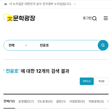
통합검색
공식
이 누리집은 대한민국 공식 전자정부 누리집입니다.
결과
누리집
확인방법
문학광장
로그인
전체
통합검
메뉴
열기
검색
' 전윤호'
에 대한
12
개의 검색 결과
정확도순
최신순
전체(12)
문장웹진(7)
Ch.문장(0)
글틴(1)
사업광장(0)
자료광장(2)
게시