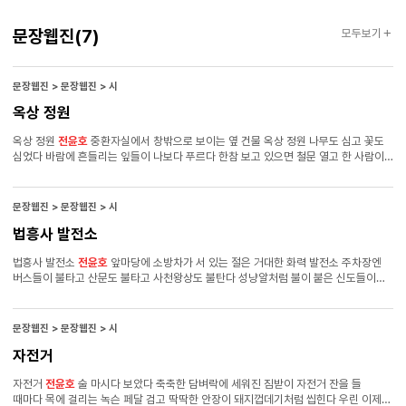
문장웹진
문장웹진
(7)
모두보기
문장웹진 > 문장웹진 > 시
옥상 정원
옥상 정원
전윤호
중환자실에서 창밖으로 보이는 옆 건물 옥상 정원 나무도 심고 꽃도
심었다 바람에 흔들리는 잎들이 나보다 푸르다 한참 보고 있으면 철문 열고 한 사람이
나와 담배 피고 서성이다 시계를 보며 들어가고 선잠 자고 보면 또 한 사람 나와 두 팔
벌려 기지개를 켠다 혈관이 잘 안 잡혀 몇 번 주사바늘에 찔리는 날이면 창백한
아내에게 언제 산책이나 하자고 웃어주었다
문장웹진 > 문장웹진 > 시
법흥사 발전소
법흥사 발전소
전윤호
앞마당에 소방차가 서 있는 절은 거대한 화력 발전소 주차장엔
버스들이 불타고 산문도 불타고 사천왕상도 불탄다 성냥알처럼 불이 붙은 신도들이
지나가는 석탑도 불타고 복전함도 불탄다 산 위로 오르는 길은 심지처럼 뻗어있고
적멸보궁에서 울려 퍼지는 목탁 소리도 불타고 백팔 배도 불탄다 불타서 끌어올리는
사자산 푸른 하늘 저 거대한 발전타워 봉우리에서 봉우리로 숲에서 숲으로 염불를
문장웹진 > 문장웹진 > 시
송출한다 눈을 감으면 우우웅 고압선 흐르는 소리가 들린다 세상이 아직 환하다
자전거
자전거
전윤호
술 마시다 보았다 축축한 담벼락에 세워진 짐받이 자전거 잔을 들
때마다 목에 걸리는 녹슨 페달 검고 딱딱한 안장이 돼지껍데기처럼 씹힌다 우린 이제