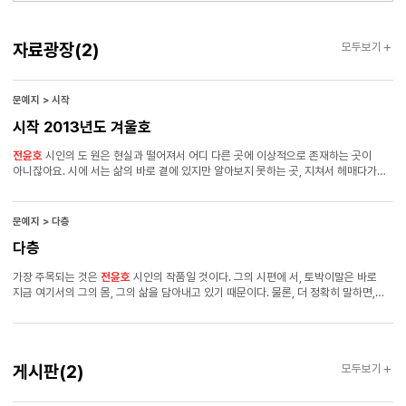
자료광장
자료광장
(2)
모두보기
문예지 > 시작
시작 2013년도 겨울호
전윤호
시인의 도 원은 현실과 떨어져서 어디 다른 곳에 이상적으로 존재하는 곳이
아니잖아요. 시에 서는 삶의 바로 곁에 있지만 알아보지 못하는 곳, 지쳐서 헤매다가
우연히 들어가기 도 하는 곳으로 그려지죠. 삶의 막다른 곳에서 더 이상 갈 데가 없다
싶을 때 앞을 가 로막으면서 솟구치는 절벽 같은 것, 바로 그 “뼝대”야말로
전윤호
시인의 도원 같아 요. 삶의 낭떠러지와 구원의 지점이 맞붙어 있는. 게다가 현장감을
문예지 > 다층
그대로 살린 “뼝 대”라는 말의 느낌이 낯설고도 특별한 실감을 주죠. 이현승 맞아요. 그
다층
언어를 만나면서! 오연경 ‘도원’ 하면 떠오르는 것이 있잖아요. 술 마시다가 도화꽃이
떠내려오고 하는 식의 낭만적 도가풍의 분위기. 그래서 사실 ‘도원’ 같은 것은 현대시에
가장 주목되는 것은
전윤호
시인의 작품일 것이다. 그의 시편에 서, 토박이말은 바로
쉽게 들여놓 기 어려운 시어이기도 하죠. 그런데
전윤호
시의 “뼝대”와 만나면서
지금 여기서의 그의 몸, 그의 삶을 담아내고 있기 때문이다. 물론, 더 정확히 말하면,
도원은 무리 없 이 용인이 되는 것 같아요. 사실 정선 쪽의 지형이 그렇잖아요.
그의 시편은 그의 삶의 특정한 어떤 체험, 어떤 층위, 어떤 단편―매우 전통적이고 전원
적인 삶의 지평 위에서만 가능할 듯 싶은 어떤 은근한 정서적 유 대와 우정―을
담아내고 있다. 과연 그의 토박이말은 이 시편이 담 아내는 것들보다 훨씬 더
강박적이고 악착같은 그의 실제현실들, 그 리고 바로 그 현실에서 비롯되는 가파르고
게시판
게시판
(2)
모두보기
복합적인 다층적인 삶의 경험들을 어느 정도까지 견디어낼 수 있을까? 물론, 더
끔찍한 질문이 우리를 가로막고 있다는 것을 우리는 알고 있다. 이영춘 시인은 60대,
이언빈 시인은 50대,
전윤호
시 인은 40대다. 앞으로도 우리는 토박이말로 시를 쓰는