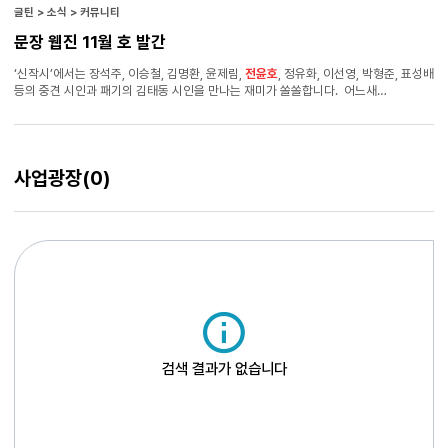
글틴 > 소식 > 커뮤니티
문장 웹진 11월 호 발간
‘신작시’에서는 장석주, 이승철, 김명환, 윤제림,
전윤호
, 정유화, 이선영, 박형준, 표성배
등의 중견 시인과 패기의 김태동 시인을 만나는 재미가 쏠쏠합니다. 어느새
11월입니다. 2006년도 이제 꼭 두어 달 정도 남은 것 같습니다. 1월이었을 때, 어떤
결심을 하고 어떤 다짐으로 올해를 시작했는지 지금은 잘 기억나지 않을 때이기도
합니다. 그러나 11월이 되니 처음과 똑같이 마지막을 마무리하라, 그러면 실패가
없으리라, 고 말했던 노자의 말이 생각납니다. 뜻 깊은 11월 보내시기 바랍니다. 문장
사업광장
(0)
웹진 바로가기
검색 결과가 없습니다