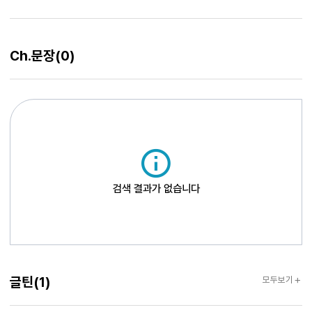
만나면 싸워 그만 만나 내가 타도 달릴 수 있을까 앞바퀴가 기우뚱한 자전거 언덕을
넘어서 바람처럼 내려가다 웅덩이를 만나면 제 때 멈출 수도 있을까 탄 고기와 함께
남아 지글거리며 빈 의자를 바라보다 휘청거리며 일어난다 축축한 담벼락에 세워진
짐받이 자전거 한번 가볼까
Ch.문장
(0)
검색 결과가 없습니다
글틴
글틴
(1)
모두보기