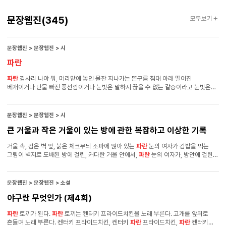
문장웹진
문장웹진
(345)
모두보기
문장웹진 > 문장웹진 > 시
파란
파란
김사리 나야 뭐, 머리맡에 놓인 물잔 지나가는 뜬구름 침대 아래 떨어진
베개이거나 단물 빠진 풍선껌이거나 눈빛은 말하지 끊을 수 없는 갈증이라고 눈빛은
알고 있지 태풍의 길목을 벗어난 건 얼마나 다행인지 바람 없이도 휘날리는 고루한
삶은 또 얼마나 위태로운지 깨진 컵을 버리는 시간 컵이 깨져도 아무렇지 않다는 말은
새빨간 거짓말 얼굴색이 변하지 않는 갈증은 해소되지 않는 장르 눈 속에 빠지면
문장웹진 > 문장웹진 > 시
가능할지도 몰라 하지만 나는 고집 센 파랑 찻잔 속 태풍 빨강에 휩쓸리지만 엄밀히
큰 거울과 작은 거울이 있는 방에 관한 복잡하고 이상한 기록
말해서 파랑 카멜레온처럼 열대성 저기압 깨진 컵은
파란
, 죠스바처럼 혓바닥이 파래
당신 웃음은 해풍에 말린 오징어 냄새가 나 피항(避港)은 잿빛 구름의 여정일 뿐,
거울 속, 검은 벽 앞, 붉은 체크무늬 소파에 앉아 있는
파란
눈의 여자가 김밥을 먹는
파란의 세계에 빠지려면 컵과 물이 필요해 나는
파란
유리컵이 되고 있어 초입이
그림이 벽지로 도배된 방에 걸린, 커다란 거울 안에서,
파란
눈의 여자가, 방안에 걸린
미끄러워 두 손에 낡은 구두를 벗어들고,
거울 속의 여자들을 보며, 당신과 김밥을 나눠 먹습니다. 당신은 협탁 위에 놓인 전화의
수화기를 들고 거울 밖 세상으로 전화를 겁니다. 그는 글을 옮기다 말고 얼굴을
찌푸리며 자신이 도대체 습작노트에 무슨 말을 쓴 것인지 곰곰이 생각하다가 담배를
문장웹진 > 문장웹진 > 소설
피우러 밖으로 나갑니다. 그 동안 큰 거울과 작은 거울이 있는 방에 관한 복잡하고
야구란 무엇인가 (제4회)
이상한 기록 속에 존재하는 당신은 거울 속 검은 벽 앞, 붉은 체크무늬 소파에 앉아,
파란
눈의 여자와 김밥을 나눠 먹으며, 김밥을 먹는
파란
눈의 여자들이 있는 커다란
파란
토끼가 된다.
파란
토끼는 켄터키 프라이드치킨을 노래 부른다. 고개를 앞뒤로
거울 중앙에 비춰진 작은 거울을 발견합니다.
흔들며 노래 부른다. 켄터키 프라이드치킨, 켄터키
파란
프라이드치킨,
파란
켄터키