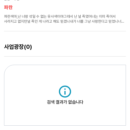
파란
파란색아,난 너랑 섞일 수 없는 유사색이야그래서 난 널 죽였어너는 이미 죽어서
사라지고 없지만널 죽인 게 나라고 해도 믿겠니내가 너를 그냥 사랑한다고 믿었니너는
네 이름대로 파랗게 살다가 죽었더라/그래서나는죽어서도파란피를흘리지않을까/
그러게너의
파란
피를태어나기도 전에 알았다면 너는 믿을까너는 왜 파랗게 태어나서
죽었니?너는 왜 순결하게도 새파랬어?너는 왜 나를 닮았어?허리띠로 네 목을
조르고남은 흉터를 보며참 많이 울었는데파랗게 변한 네 혀를 씹으며¹나는 허기도 네
사업광장
(0)
몸으로 때웠다²후안무치하게 가장한 내 낯이네게는 언제나 낮이었던가네가 죽어서
나를 죽이도록나는 너를 느낄 수 있으니까나만 너를 볼 수 있고 먹을 수 있고너를
파괴해너는 그래서 나 때문에 죽었다?이름조차 함구해야 하는 너는 망령이 되어서
구천을 떠돌고 있니? 내가 命名하면 너는 곧 내 곁에서 죽어? 이름을 부르면 너는 나를
사랑하지 않아?
검색 결과가 없습니다