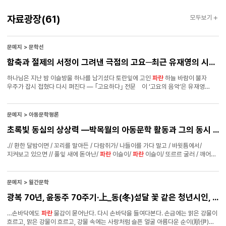
자료광장
자료광장
(61)
모두보기
문예지 > 문학선
함축과 절제의 서정이 그려낸 극점의 고요─최근 유재영의 시집들의 미학─
하나님은 지난 밤 이슬방울 하나를 남기셨다 토란잎에 고인
파란
하늘 바람이 불자
우주가 잡시 접혔다 다시 펴진다 ― ｢고요하다｣ 전문 이 ‘고요의 음악’은 유재영
시학의 정조(情調)와 분위기를 고스란히 집약 해낸다. 가장 성스러운 존재가 지난 밤
남긴 “이슬방울 하나” 속에 온 우주가 깃들여 있다. 그리고 “토란잎에//고인//
파란
하늘”은 우주 그 자체로 나 타난다. 그렇게 바람이 불자 잠시 접혔다 펴지는 ‘우주’는
문예지 > 아동문학평론
그야말로 ‘고요’의 물리적 현신이 아닐 수 없다. 시인은 이러한 우주적 고요야말로 신성
초록빛 동심의 상상력 —박목월의 아동문학 활동과 그의 동시 세계
(神聖)에 가장 근접한 형식임을 알려준다. 그리고 고요에 한없이 근접한 미학을 통해
존재자들의 형식을 파악하는 것이 이성적으로만이 아니라 감각적 현존으로도
.// 환한 달밤이면 / 꼬리를 말아든 / 다람쥐가/ 나들이를 가다 말고 / 바윗틈에서/
이루어진다는 것을 선명하게 보여준다.
지켜보고 있으면 // 풀잎 새에 돋아난/
파란
이슬이/
파란
이슬이/ 또르르 굴러 / 깨어진
새알껍지에/ 모이네 ―「깨어진 새알 껍지」(유작 동시), ≪아동문학평론 ≫ 46호,
1988. 3. 「깨어진 새알 껍지」는 박목월의 유작 동시 24편 가운데 1편이다. 풀잎으로
뒤덮여 있는 나뭇가지 속, 풀잎이 뒤엉킨 풀밭 덤불, 이슬이 내리는 새벽어둠 속에서
문예지 > 월간문학
신비로운 기적처럼 알은 깨어진다. 새는 알을 낳고, 알을 품고, 알은 이윽고 깨어지고,
광복 70년, 윤동주 70주기·上_동(冬)섣달 꽃 같은 청년시인, 연심을 품었다
알에서 나온새는 껍질을 버려두 고 땅을 박차고 날아간다. 「산새알 물새알」이 ‘생명
잉태’의 새알을 다루었다면, 「깨어진 새알 껍지」는 ‘생명 탄생’의 새알을 다루고 있다.
…손바닥에도
파란
물감이 묻어난다. 다시 손바닥을 들여다본다. 손금에는 맑은 강물이
희고, 둥글고, 그 속이 꽉 차 있던 새알은 이제 빈 허물 “껍지”가 된 채 비어 있다.
흐르고, 맑은 강물이 흐르고, 강물 속에는 사랑처럼 슬픈 얼굴 아름다운 순이(順伊)의
생명이 날갯짓하 며 날아간 뒤다.