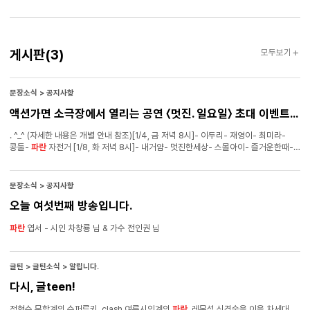
얼굴이 어린다. 소년은 황홀히 눈을 감아 본다. 그래도 맑은 강물은 흘러 사랑처럼 슬픈
얼굴 아름다운 순이(順伊)의 얼굴은 어린다. — 「소년」부분 소년 화자가 순이를
그리워한다는 점에서 「소년」과 「눈 오는 지도」는 서로 연계된 것이라고 봐야 한다.
손바닥에 묻어나는
파란
물감은 매우 환상적인 표현의 결과이다. 맑은 강물 속에
게시판
게시판
(3)
모두보기
얼비치는 순이의 모습은 그리움의 심원한 대상이다. 이를 가리켜 ‘잃어버린 조국’으로
치부해 버린다면, 이것이야말로 무책임할 뿐더러 매우 얕은 가치로 매겨질 수밖에 없는
것이다. 시편 「소년」은 윤동주 발(發) 사랑노래의 가편(佳篇)이요, 명편으로 평가돼야
한다.
문장소식 > 공지사항
액션가면 소극장에서 열리는 공연 〈멋진. 일요일〉 초대 이벤트 당첨자 명단입니다.
. ^_^ (자세한 내용은 개별 안내 참조)[1/4, 금 저녁 8시]- 이두리- 재영이- 최미라-
콩둘-
파란
자전거 [1/8, 화 저녁 8시]- 내거얌- 멋진한세상- 스몰아이- 즐거운한때-
튜울립 [1/9, 수 저녁 8시]- 김양양- 낯선섬- 둘부- 플로리안- Jane kim [1/10, 목
저녁 8시]- 다름이- 빅드리머- 샘솔- 신원석- 하늘땅만큼
문장소식 > 공지사항
오늘 여섯번째 방송입니다.
파란
엽서 - 시인 차창룡 님 & 가수 전인권 님
글틴 > 글틴소식 > 알립니다.
다시, 글teen!
정현수 문학계의 슈퍼루키, clash 여류시인계의
파란
, 레몬섬 신경숙을 이을 차세대