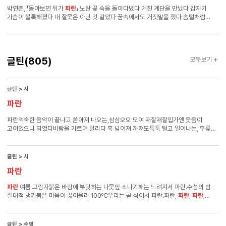
코끼리라고? 그는 무아국수에서 등을 돌려 주민 센터를 지나 다시 코로 눈을 비비고
박연준, 「돌아보면 뒤가
파란
」 노란 꽃 속을 돌아다녔다 거친 계단을 만났다 갑자기
있는
파란
코끼리에게로 돌아왔다. 그
파란
코끼리는 분명 카페B와 주민 센터 사이에서
가슴이 볼록해졌다 내 잘못은 아닌 것 같았다 꿈속에서도 거짓말을 했다 솜털처럼
코로 눈을 비비고 있었다. 그는
파란
코끼리가 코로 눈을 비비는 것을 지켜보며 잠시
복슬복슬, 부드러운 칼이 이봐, 여긴 내 침대야! 곤두서서 외쳤다 거미줄에서 만난
생각에 잠겼다.
남자와 두 손을 잡고 몸을 비비 꼬며 기도를 했다 냄새가 났다 땅속으로 들어가
여왕개미가 알을 낳는 풍경을 오래, 구경했다 내 실크로드에는 개미들만 오갔고 나는
그들의 검은 발자국을 베고 누워 오줌을 쌌다 아주 따뜻한 강이 흐르는 듯했다
글틴
글틴
(805)
모두보기
한밤중엔 무릎을 꿇고 앉아 지난 계절의 이름을 불러보거나 빙그르르 돌면서 춤을 췄다
가끔 눈 속으로 별이 떨어졌고 아침이면 눈을 떠별들의 시체를 꺼냈다 ● 시·낭송_
박연준 - 1980년 서울에서 태어났다. 2004년 중앙신인문학상을 통해 등단했다.
글틴 > 시
파란
파란익숙한 음악이 끝나고 쏟아져 나오는,삼삼오오 모여 재잘재잘입가엔 웃음이
고여있으니 되었다바람을 가르며 달리다 훅 넘어져 까져도툭툭 털고 일어나는, 무릎에
흐르는 푸른 피감정의 늪에 빠져 허우적,생각의 늪에 빠져 허우적,걱정의 늪에, 눈물의
늪에, 사랑의 늪에서 허우적, 허우적첨벙!새파란 기운에 잡아먹혀한 없이 푸르른 그대
글틴 > 시
파란
파란
여름 그림자붉은 바람에 부딪히는 나뭇잎 소나기해는 느려져서 파란.수성의 밤
절대적 냉기붉은 마음이 끓어올라 100ºC우리는 곧 식어서 파란.파란,
파란
,
파란
,
우리는 다시 타올라서
파란
글틴 > 수필