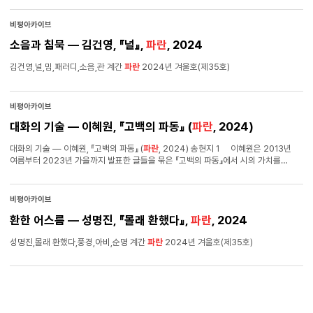
비평아카이브
소음과 침묵 ― 김건영, 『널』,
파란
, 2024
김건영,널,밈,패러디,소음,관 계간
파란
2024년 겨울호(제35호)
비평아카이브
대화의 기술 — 이혜원, 『고백의 파동』 (
파란
, 2024)
대화의 기술 — 이혜원, 『고백의 파동』 (
파란
, 2024) 송현지 1 이혜원은 2013년
여름부터 2023년 가을까지 발표한 글들을 묶은 『고백의 파동』에서 시의 가치를
다음과 같은 말로 새롭게 정의한다. “자신을 열고 사물의 소리에 귀 기울이는 시의
대화술은 물질과의 전면적 대화가 필요한 현재의 시점에서 주목해 보아야 할 특별한
기술이다”(7)1). 코로나19를 지나며 물질의 생기를 실감하게 된 지금, 물질의 언어에
비평아카이브
귀를 기울이는 ‘대화의 기술’이 전례 없이 중요해졌지만, 그는 시가 이미 오래전부터
환한 어스름 ― 성명진, 『몰래 환했다』,
파란
, 2024
그러한 대화를 실천하며 “신유물론적 사유를 선취”(7)해왔음을 가리킨다. 이러한
관점에서 시 비평의 가치 역시 시의 대화 능력을 매개로 물질과 간접적인 대화를
성명진,몰래 환했다,풍경,아비,순명 계간
파란
2024년 겨울호(제35호)
수행해 온 실천으로 새롭게 정의된다. 그런데 이 정의에서 그가 시 비평을 “시의
목소리에 집중하는 특별한 대화술”(7)로 바라본다는 점은 특히 주목할 만하다.