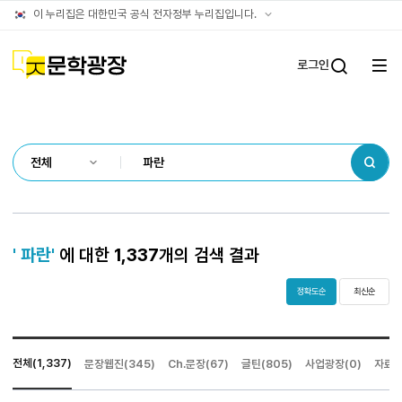
통합검색
공식
이 누리집은 대한민국 공식 전자정부 누리집입니다.
결과
누리집
확인방법
문학광장
로그인
전체
통합검
메뉴
열기
검색
' 파란'
에 대한
1,337
개의 검색 결과
정확도순
최신순
전체(1,337)
문장웹진(345)
Ch.문장(67)
글틴(805)
사업광장(0)
자료광