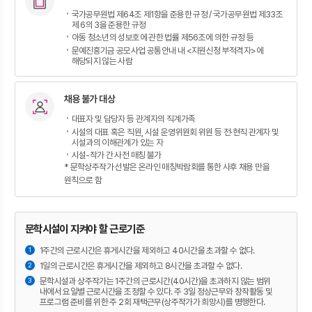
국가공무원법 제64조 제1항을 준용한 규정 / 국가공무원법 제33조
제 6의 3을 준용한 규정
아동 청소년의 성보호에 관한 법률 제56조에 의한 규정 등
문예진흥기금 공모사업 공통안내 내 <지원신청 부적격자>에
해당되지 않는 사람
채용 불가 대상
대표자 및 담당자 등 관계자의 직계가족
시설의 대표 혹은 직원, 시설 운영위원회 위원 등 전·현직 관계자 및
시설과의 이해관계가 있는 자
시설-작가 간 사전 매칭 불가
* 문학상주작가 선발은 온라인 매칭박람회를 통한 사후 채용 만을
원칙으로 함
문학시설이 지켜야 할 근로기준
1주간의 근로시간은 휴게시간을 제외하고 40시간을 초과할 수 없다.
1일의 근로시간은 휴게시간을 제외하고 8시간을 초과할 수 없다.
문학시설과 상주작가는 1주간의 근로시간(40시간)을 초과하지 않는 범위
내에서 요일별 근로시간을 조정할 수 있다. 주 3일 정상근무와 창작활동 및
프로그램 준비를 위한 주 2회 재택근무(상주작가가 희망시)를 병행한다.